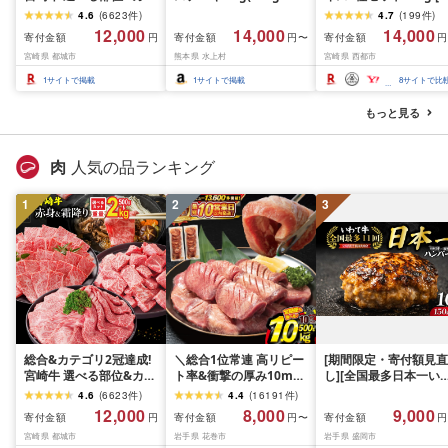
ト (赤身&霜降り)or(赤身
ック) 2〜3人前 焼肉 は
ランプリ受賞]小分け 
4.6
(
6623
件
)
4.7
(
199
件
)
のみ) 500g 1kg 2kg[発
らみ 牛はらみ 厚切りハ
ース バラ モモorカタ 
12,000
14,000
14,000
寄付金額
寄付金額
寄付金額
円
円〜
円
送時期が選べる] 牛肉 焼
ラミ 肉 牛肉 [肉卸厳選
肉 鉄板焼肉 焼きしゃ
宮崎県 都城市
熊本県 水上村
宮崎県 西都市
肉 すき焼き しゃぶしゃ
究極の多汁感 極厚ハラ
すき焼き肉 [14-10a]
ぶ ステーキ ギフト お中
ミステーキ1kg] (1kg, 1,
ーター続出!! 肉ランキ
1
サイトで掲載
1
サイトで掲載
8
サイトで比
元 夏ギフト 送料無料
キログラム)
グ
SKU-N203 [宮崎県都城
もっと見る
市]
肉
人気の品ランキング
1
2
3
総合&カテゴリ2冠達成!
＼総合1位常連 高リピー
[期間限定・寄付額見直
宮崎牛 選べる部位&カッ
ト率&衝撃の厚み10mm
し][全国最多日本一い
ト (赤身&霜降り)or(赤身
厚切り牛タン 塩味/ ≪ス
て牛入り]ハンバーグ
4.6
(
6623
件
)
4.4
(
16191
件
)
のみ) 500g 1kg 2kg[発
ピード発送!!10営業日以
1.5kg(150g×10個) い
12,000
8,000
9,000
寄付金額
寄付金額
寄付金額
円
円〜
円
送時期が選べる] 牛肉 焼
内発送≫ 選べる内容量
て牛 × 岩中豚 ハンバー
宮崎県 都城市
岩手県 花巻市
岩手県 盛岡市
肉 すき焼き しゃぶしゃ
500g / 1kg 定期便 毎月
グ 合挽き 合い挽き 黒