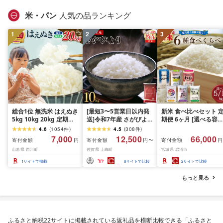
漬魚 新鮮 小分け 人気
礼品 おかず おつまみ 
米・パン
人気の品ランキング
酒のあて 家計応援
10000円 魚喜 神奈川 
1
2
3
南 藤沢
総合1位 無洗米 はえぬき
[最短3〜5営業日以内発
新米 食べ比べセット 
5kg 10kg 20kg 定期便
送]令和7年産 さがびより
期便 6ヶ月 [選べる容量
も選べる レビュー高評
佐賀県産(精米)10kg
おこめ 精米 ライス ご
4.6
(
1054
件
)
4.5
(
308
件
)
価 山形県産 令和7年産
ん つきあかり つや姫 
7,000
12,500
66,000
寄付金額
寄付金額
寄付金額
円
円〜
円
選べる内容量 発送時期
じのきらめき だて正夢
山形県 西川町
佐賀県 上峰町
宮城県 岩沼市
定期便 3ヶ月 6ヶ月 3回
ひとめぼれ ササニシキ
6回 3か月 6か月 ランキ
セット 銘柄米 味比べ 
1
サイトで掲載
8
サイトで比較
2
サイトで比較
ング1位 精米 お米 米 お
リエーション お楽しみ
こめ ごはん ご飯 ライス
食味 毎日の食卓 毎月
もっと見る
白米 国産 ブランド米 弁
わる 色々試せる 志賀
当 FYN1-131var
米 岩沼産米
ふるさと納税22サイトに掲載されている返礼品を横断比較できる「ふるさと