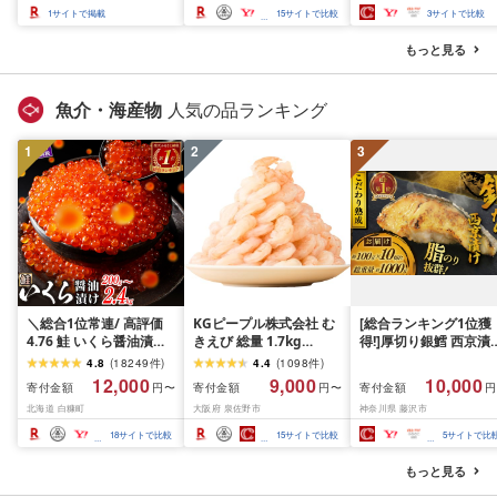
ぶ ステーキ ギフト お中
届く 牛肉 肉 BBQ ふるさ
和牛 人気 冷凍 個包装 
1
サイトで掲載
15
サイトで比較
3
サイトで比較
元 夏ギフト 送料無料
と 人気 ランキング 岩手
分け 冷凍 牛肉 豚肉 和
SKU-N203 [宮崎県都城
県 花巻市
ビーフ ポーク はんば
もっと見る
市]
ぐ 挽肉 お肉 ミンチ 肉
お弁当 hannba-gu ラ
キング 1位 1万円以下 
魚介・海産物
人気の品ランキング
手県 盛岡市 東北 岩手 
岡 shikoku001k
1
2
3
＼総合1位常連/ 高評価
KGピープル株式会社 む
[総合ランキング1位獲
4.76 鮭 いくら醤油漬け
きえび 総量 1.7kg
得!]厚切り銀鱈 西京漬
ふるさと納税 いくら
(850g×2P) 特大 5Lサイ
訳あり 銀鱈 西京漬け 
4.8
(
18249
件
)
4.4
(
1098
件
)
200g / 400g / 800g /
ズ バナメイエビ バラ凍
約 1,000g (約 100g × 
12,000
9,000
10,000
寄付金額
寄付金額
寄付金額
円〜
円〜
円
1.6kg / 2.4kg 200g パッ
結 下処理不要 サイズ不
切) 西京味噌 西京みそ 
北海道 白糠町
大阪府 泉佐野市
神奈川県 藤沢市
ク[選べる容量] 醤油漬け
揃い 訳あり
噌漬け みそ 味噌 鮮魚 
海鮮 イクラ 小分け ふる
介 銀だら 銀ダラ ギン
18
サイトで比較
15
サイトで比較
5
サイトで比
さと ランキング 人気 ギ
ラ ぎんだら 鱈 タラ 魚
フト 高評価 ふるさと納
西京焼き 西京漬 西京
もっと見る
税 北海道 白糠町
き 冷凍 厳選 鮮魚 漬け