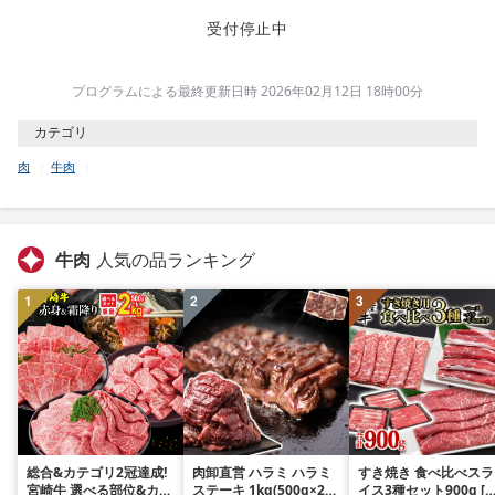
受付停止中
プログラムによる最終更新日時 2026年02月12日 18時00分
カテゴリ
肉
牛肉
牛肉
人気の品ランキング
1
2
3
総合&カテゴリ2冠達成!
肉卸直営 ハラミ ハラミ
すき焼き 食べ比べスラ
宮崎牛 選べる部位&カッ
ステーキ 1kg(500g×2パ
イス3種セット900g [