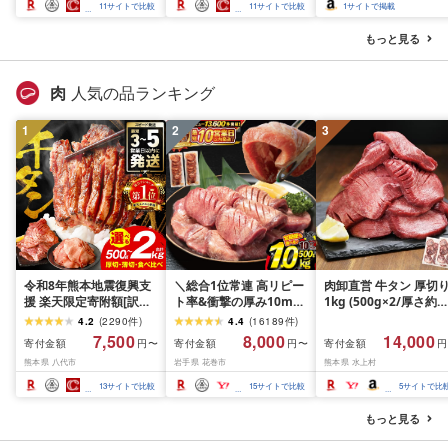
スカット フルーツ
さと納税 おすすめ 山梨
産 2026 旬 大粒 高級 
11
サイトで比較
11
サイトで比較
1
サイトで掲載
県 南アルプス市 送料無
ドウ 葡萄 富士吉田市
料 AL
もっと見る
肉
人気の品ランキング
1
2
3
令和8年熊本地震復興支
＼総合1位常連 高リピー
肉卸直営 牛タン 厚切
援 楽天限定寄附額[訳あ
ト率&衝撃の厚み10mm
1kg (500g×2/厚さ約
り]牛タン 500g〜2kg 肉
厚切り牛タン 塩味/ ≪ス
10mm) 訳あり 訳有り
4.2
(
2290
件
)
4.4
(
16189
件
)
牛肉 訳あり 牛タン 冷凍
ピード発送!!10営業日以
牛肉 焼肉 冷凍 スライ
7,500
8,000
14,000
寄付金額
寄付金額
寄付金額
円〜
円〜
円
小分け 厚切り 薄切り 食
内発送≫ 選べる内容量
業務用 バーベキュー
熊本県 八代市
岩手県 花巻市
熊本県 水上村
べ比べ 500g 1kg 1.5kg
500g / 1kg 定期便 毎月
BBQ おつまみ ギフト 
2kg 牛 人気 ビーフ 牛た
届く 牛肉 肉 BBQ ふるさ
祝い お中元 夏ギフト
13
サイトで比較
15
サイトで比較
5
サイトで比
ん ふるさと納税 ランキ
と 人気 ランキング 岩手
ング スピード発送 送料
県 花巻市
もっと見る
無料