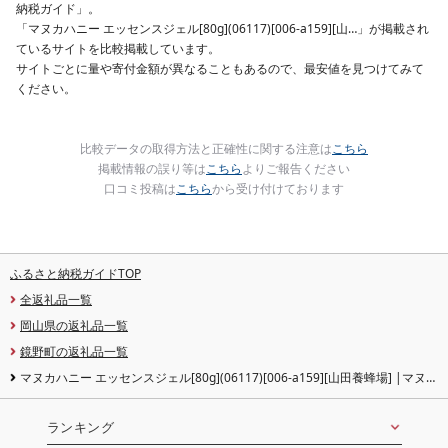
納税ガイド」。
「マヌカハニー エッセンスジェル[80g](06117)[006-a159][山…」が掲載され
ているサイトを比較掲載しています。
サイトごとに量や寄付金額が異なることもあるので、最安値を見つけてみて
ください。
比較データの取得方法と正確性に関する注意は
こちら
掲載情報の誤り等は
こちら
よりご報告ください
口コミ投稿は
こちら
から受け付けております
ふるさと納税ガイドTOP
全返礼品一覧
岡山県の返礼品一覧
鏡野町の返礼品一覧
マヌカハニー エッセンスジェル[80g](06117)[006-a159][山田養蜂場] |マヌカ
ハニー エッセンスジェル オールインワンジェル 美容液ジェル スキンケア 保湿
コスメ 岡山県 鏡野町
ランキング