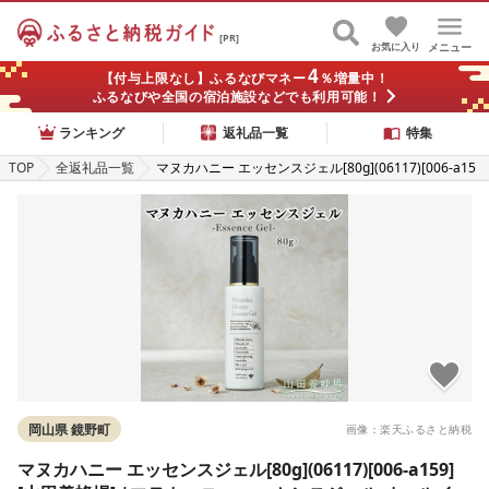
[PR]
お気に入り
メニュー
4
【付与上限なし】ふるなびマネー
％増量中！
ふるなびや全国の宿泊施設などでも利用可能！
ランキング
返礼品一覧
特集
TOP
全返礼品一覧
マヌカハニー エッセンスジェル[80g](06117)[006-a15
9][山田養蜂場] |マヌカハニー エッセンスジェル オー
ルインワンジェル 美容液ジェル スキンケア 保湿 コス
メ 岡山県 鏡野町
岡山県 鏡野町
画像：楽天ふるさと納税
マヌカハニー エッセンスジェル[80g](06117)[006-a159]