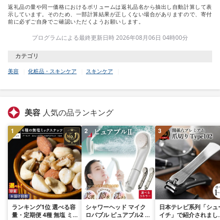
返礼品の量や同一価格におけるボリュームは返礼品名から抽出し自動計算して表
示しています。そのため、一部計算結果が正しくない場合がありますので、寄付
前に必ずご自身でご確認いただくようお願いします。
プログラムによる最終更新日時 2026年08月06日 04時00分
カテゴリ
美容
化粧品・スキンケア
スキンケア
美容
人気の品ランキング
1
2
3
ランキング1位 選べる容
シャワーヘッド マイク
日本テレビ系列「シュ
量・定期便 4種 無塩 ミ
ロバブル ピュアブル2 節
イチ」で紹介されまし