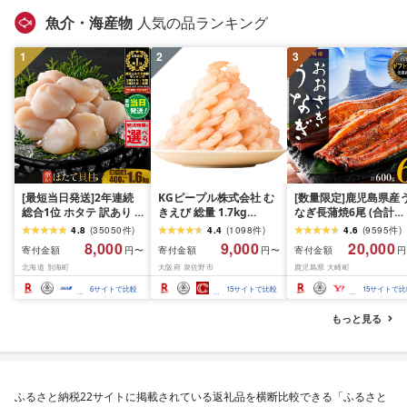
魚介・海産物
人気の品ランキング
1
2
3
[最短当日発送]2年連続
KGピープル株式会社 む
[数量限定]鹿児島県産
総合1位 ホタテ 訳あり (
きえび 総量 1.7kg
なぎ長蒲焼6尾 (合計
ふるさと納税 ほたて ふ
(850g×2P) 特大 5Lサイ
600g以上)
4.8
(
35050
件
)
4.4
(
1098
件
)
4.6
(
9595
件
)
るさと納税 訳あり 帆立
ズ バナメイエビ バラ凍
8,000
9,000
20,000
寄付金額
寄付金額
寄付金額
円〜
円〜
円
ふるさと わけあり ホタ
結 下処理不要 サイズ不
北海道 別海町
大阪府 泉佐野市
鹿児島県 大崎町
テ貝柱 貝 人気 不揃い 刺
揃い 訳あり
身 規格外 魚介 ランキン
6
サイトで比較
15
サイトで比較
15
サイトで比
グ 海鮮 冷凍 発送時期が
選べる 北海道 別海町 )
もっと見る
(クラウドファンディン
グ対象)
ふるさと納税22サイトに掲載されている返礼品を横断比較できる「ふるさと