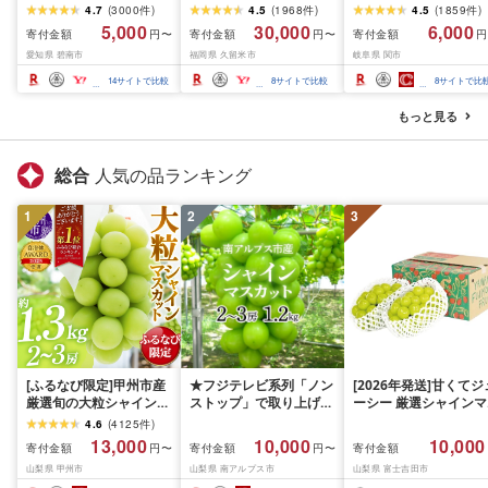
ックスナッツ 500g 〜
水 約40% 日本製 カート
(R7.09.13放送)[刀匠 関
4.7
(
3000
件
)
4.5
(
1968
件
)
4.5
(
1859
件
)
4kg 素焼きアーモンド
リッジ不要 美肌 保湿 温
孫六の伝統から生まれ
5,000
30,000
6,000
寄付金額
寄付金額
寄付金額
円〜
円〜
円
カシューナッツ マカダ
浴 選べるカラー 最強翌
ツメキリ][選べる本数 
愛知県 碧南市
福岡県 久留米市
岐阜県 関市
ミアナッツ くるみ 生ナ
日配送 洗浄 軽量 コンパ
本〜5本セット] 貝印 
ッツ 直火焙煎 素焼き 塩
クト 日用品 バス用品 お
孫六 爪切り type102 
14
サイトで比較
8
サイトで比較
8
サイトで比
油 不使用 おやつ ジップ
風呂 お取り寄せ 福岡県
テンレス 高級つめきり
付き 保存 便利 シュクレ
久留米市 送料無料
ストッパーケース U字
もっと見る
ナッツ 送料無料
取り外し可能 2WAY や
すり ギフト
総合
人気の品ランキング
1
2
3
[ふるなび限定]甲州市産
★フジテレビ系列「ノン
[2026年発送]甘くてジ
厳選旬の大粒シャインマ
ストップ」で取り上げら
ーシー 厳選シャインマ
スカット 約1.3kg 2〜3
れました!★[2026年発送
スカット1.2kg (2026
4.6
(
4125
件
)
房[2026年発送]
先行予約]南アルプス市
月前半(1〜15日)から1
13,000
10,000
10,000
寄付金額
寄付金額
寄付金額
円〜
円〜
(MG)B12-472 FN-
産シャインマスカット
月下旬までの発送) フ
山梨県 甲州市
山梨県 南アルプス市
山梨県 富士吉田市
Limited-VO シャインマ
1.2kg以上(2〜3房)ふる
ーツ ぶどう 果物 山梨