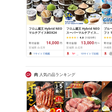
フロム蔵王 Hybrid NEO
フロム蔵王 Hybrid NEO
ブルー
マルチアイスBOX24
スーパーマルチアイス
フト 
BOX 24個 6種 各4個 |
個〜3
4.0
(
1020
件
)
クッキーミルク キャラ
★4.
14,000
13,000
寄付金額
寄付金額
寄付金
円
円〜
メル ミルク チョコ いち
イス
宮城県 白石市
宮城県 白石市
沖縄県
ご 抹茶 アイス カップ ス
スク
イーツ 白石市 山田乳業
能 送
1
サイトで掲載
10
サイトで比較
ふるさと納税 宮城県 白
沖縄県
石市
物 プ
ップ 
ティ 
肉
人気の品ランキング
1
2
3