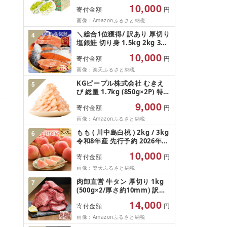
1.2kg (2026年9月前半(1〜15
10,000
寄付金額
円
日)から10月下旬までの発送)
フルーツ ぶどう 果物 山梨県
画像：Amazonふるさと納税
産 2026 旬 大粒 高級 ブドウ
＼総合1位獲得/ 訳あり 厚切り
4
葡萄 富士吉田市
塩銀鮭 切り身 1.5kg 2kg 3kg
定期便 [選べる内容量] 人気 鮭
10,000
寄付金額
円
さけ しゃけ サーモン 魚 魚介
類 魚介 魚貝 水産 海鮮 海産物
画像：楽天ふるさと納税
冷凍 厚切 肉 厚 塩鮭 銀鮭 ふ
KGピープル株式会社 むきえ
5
るさと 送料無料 切身 規格外
び 総量 1.7kg (850g×2P) 特大
千葉県 銚子市 銚子東洋
5Lサイズ バナメイエビ バラ
9,000
寄付金額
円
凍結 下処理不要 サイズ不揃い
訳あり
画像：Amazonふるさと納税
もも ( 川中島白桃 ) 2kg / 3kg
6
令和8年産 先行予約 2026年
山形県産 桃 白桃 果物 フルー
10,000
寄付金額
円
ツ 秀品 のし 贈答 ギフト おす
そ分け 期間限定 冷蔵便 送料
画像：楽天ふるさと納税
無料 産地直送 お取り寄せ [ 山
肉卸直営 牛タン 厚切り 1kg
7
形県 天童市 ]
(500g×2/厚さ約10mm) 訳あ
り 訳有り肉 牛肉 焼肉 冷凍 ス
14,000
寄付金額
円
ライス 業務用 バーベキュー
BBQ おつまみ ギフト お祝い
画像：Amazonふるさと納税
お中元 夏ギフト