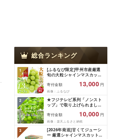
総合ランキング
[ふるなび限定]甲州市産厳選
1
旬の大粒シャインマスカット
約1.3kg 2〜3房[2026年発送]
13,000
寄付金額
円
(MG)B12-472 FN-Limited-
VO シャインマスカット フル
画像：ふるなび
ーツ
★フジテレビ系列「ノンスト
2
ップ」で取り上げられました!
★[2026年発送先行予約]南ア
10,000
寄付金額
円
ルプス市産シャインマスカッ
ト1.2kg以上(2〜3房)ふるさと
画像：楽天ふるさと納税
納税 おすすめ 山梨県 南アル
[2026年発送]甘くてジューシ
3
プス市 送料無料 AL
ー 厳選シャインマスカット