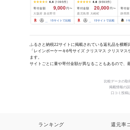
(850g×2P) 特大 5Lサイ
600g以上)
4.4
(
1095
件
)
4.6
(
9593
件
)
ズ バナメイエビ バラ凍
9,000
20,000
寄付金額
寄付金額
寄付金
円〜
円〜
結 下処理不要 サイズ不
大阪府 泉佐野市
鹿児島県 大崎町
静岡県
揃い 訳あり
15
サイトで比較
15
サイトで比較
1
ふるさと納税22サイトに掲載されている返礼品を横断
「レインボーケーキ6号サイズ クリスマス クリスマス
ます。
サイトごとに量や寄付金額が異なることもあるので、
比較データの取
掲載情報の誤
口コミ投稿
ランキング
還元率