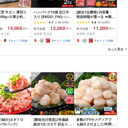
営 牛タン 厚切り
ハンバーグ10個 近江牛
[総合1位獲得] 内容量・
(500g×2/厚さ約
入り [RM201_FW]ハン
発送時期が選べる ≪数
m) 訳あり 訳有り肉
バーグ
量限定≫ 宮崎牛 赤身 ス
4.7
(
13519
件
)
4.6
(
5120
件
)
焼肉 冷凍 スライス
ライス 焼肉 国産 肉 牛肉
14,000
12,000
11,000
額
寄付金額
寄付金額
円〜
円〜
円〜
用 バーベキュー
薄切り 黒毛和牛 A4 A5
 水上村
滋賀県 竜王町
宮崎県 日南市
 おつまみ ギフト お
人気 小分け 焼き肉 すき
お中元 夏ギフト
焼き しゃぶしゃぶ 牛丼
5
サイトで比較
9
サイトで比較
4
サイトで比較
BBQ ギフト 贈り物 おす
すめ 畜産農家応援 ミヤ
もっと見る
チク 冷凍 宮崎県 日南市
送料無料
4
5
P!で紹介]ネギトロ
[最短当日発送]2年連続
多数のTVやメディアで
g×15パック)
総合1位 ホタテ 訳あり (
も紹介されました!年間