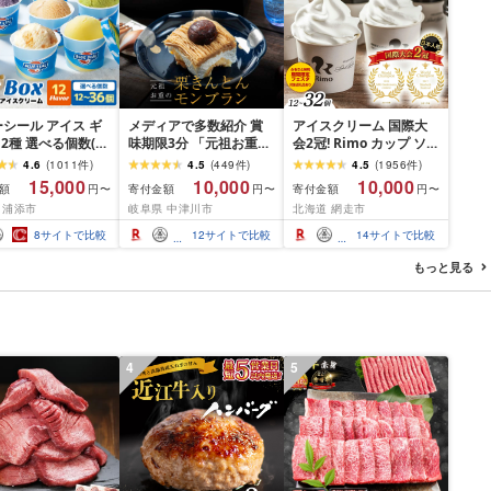
シール アイス ギ
メディアで多数紹介 賞
アイスクリーム 国際大
12種 選べる個数(12
味期限3分 「元祖お重の
会2冠! Rimo カップ ソフ
6個)[高評価
栗きんとんモンブラン」
トクリーム 選べる
4.6
(
1011
件
)
4.5
(
449
件
)
4.5
(
1956
件
)
58]| ブルーシールア
未来のご褒美 スイーツ
120ml × 12~32個 [ ふる
15,000
10,000
10,000
額
寄付金額
寄付金額
円〜
円〜
円〜
 ブルーシールアイ
栗 モンブラン くりきん
さと納税 アイス ふるさ
 浦添市
岐阜県 中津川市
北海道 網走市
リーム 着日指定可
とん デザート ご褒美 お
と納税 アイスクリーム
料無料 ジェラート
取り寄せ くり お菓子 菓
セット ふるさと納税 ジ
8
サイトで比較
12
サイトで比較
14
サイトで比較
 バースデー 贈り
子
ェラート 北海道 人気 ス
レゼント 誕生日 カ
イーツ ランキング お菓
もっと見る
詰め合わせ バラエ
子 ミルク バニラ デザー
スイーツ
ト ふるさと]
4
5