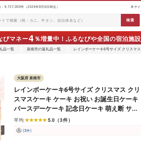
9,157,000件（2026年8月6日時点）
本サイ
4
なびマネー
％増量中！
ふるなびや全国の宿泊施設
礼品一覧
泉南市の返礼品一覧
レインボーケーキ6号サイズ クリスマス 
ースデーケーキ 記念日ケーキ 萌え断 サプラ
大阪府 泉南市
レインボーケーキ6号サイズ クリスマス クリ
スマスケーキ ケーキ お祝い お誕生日ケーキ
バースデーケーキ 記念日ケーキ 萌え断 サプ
ライズ[074D-039]
5.0
3
平均
（
件
）
(
)
3
件