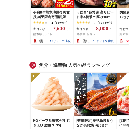
令和8年熊本地震復興支
＼総合1位常連 高リピー
肉卸直
援 楽天限定寄附額[訳あ
ト率&衝撃の厚み10mm
1kg 
り]牛タン 500g〜2kg 肉
厚切り牛タン 塩味/ ≪ス
10m
4.2
(
2290
件
)
4.4
(
16189
件
)
牛肉 訳あり 牛タン 冷凍
ピード発送!!10営業日以
牛肉 
7,500
8,000
寄付金額
寄付金額
寄付金
円〜
円〜
小分け 厚切り 薄切り 食
内発送≫ 選べる内容量
業務
熊本県 八代市
岩手県 花巻市
熊本県
べ比べ 500g 1kg 1.5kg
500g / 1kg 定期便 毎月
BBQ
2kg 牛 人気 ビーフ 牛た
届く 牛肉 肉 BBQ ふるさ
祝い 
13
サイトで比較
15
サイトで比較
ん ふるさと納税 ランキ
と 人気 ランキング 岩手
ング スピード発送 送料
県 花巻市
無料
魚介・海産物
人気の品ランキング
1
2
3
KGピープル株式会社 む
[数量限定]鹿児島県産う
[ZI
きえび 総量 1.7kg
なぎ長蒲焼6尾 (合計
(100