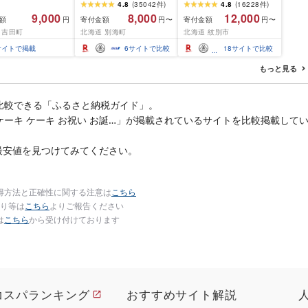
ふるさと納税 ほたて ふ
総合ランキング4年連続1
4.8
(
35042
件
)
4.8
(
16228
件
)
るさと納税 訳あり 帆立
位!北海道オホーツク海
9,000
8,000
12,000
額
寄付金額
寄付金額
円
円〜
円〜
ふるさと わけあり ホタ
産ホタテ玉冷 | ホタテ
 吉田町
北海道 別海町
北海道 紋別市
テ貝柱 貝 人気 不揃い 刺
ほたて hotate 帆立 貝柱
身 規格外 魚介 ランキン
刺身 冷凍 貝 訳あり わけ
サイトで掲載
6
サイトで比較
18
サイトで比較
グ 海鮮 冷凍 発送時期が
あり ワケアリ 大粒 サイ
選べる 北海道 別海町 )
ズ不揃い バラエティ 選
もっと見る
(クラウドファンディン
べる 定期便 特大 ジ
グ対象)
比較できる「ふるさと納税ガイド」。
ケーキ ケーキ お祝い お誕…」が掲載されているサイトを比較掲載して
最安値を見つけてみてください。
得方法と正確性に関する注意は
こちら
り等は
こちら
よりご報告ください
は
こちら
から受け付けております
コスパランキング
おすすめサイト解説