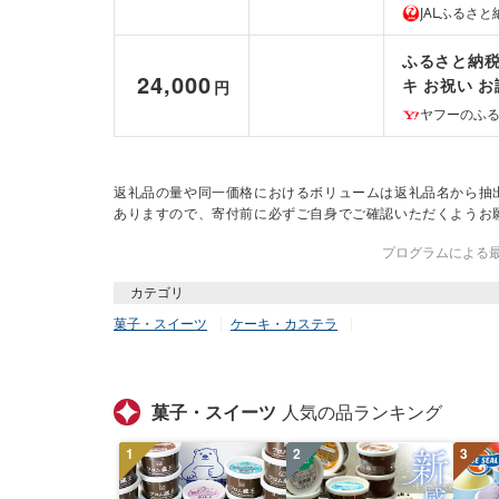
JALふるさと
ふるさと納税
24,000
キ お祝い 
円
泉南市
ヤフーのふ
返礼品の量や同一価格におけるボリュームは返礼品名から抽
ありますので、寄付前に必ずご自身でご確認いただくようお
プログラムによる最終
カテゴリ
菓子・スイーツ
ケーキ・カステラ
菓子・スイーツ
人気の品ランキング
1
2
3