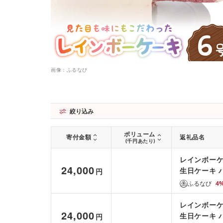
画像：ふるなび
絞り込み
ボリューム
寄付金額
返礼品名
(千円あたり)
レインボーケ
24,000
生日ケーキ バ
円
ふるなび
4
レインボーケ
24,000
生日ケーキ バ
円