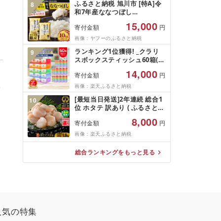
ふるさと納税 旭川市 [特A]令
8
和7年産ななつぼし
10kg(5kg×2)北海道旭川産 米
15,000
寄付金額
円
お米[さとふる限定]_05957
画像：ヤフーのふるさと納税
ランキング1位獲得! _クラリ
9
スボックスティッシュ60箱(1
箱220組(440枚))(5個入り×12
14,000
寄付金額
円
セット)_ ティッシュ ティッシ
ュペーパー 日用品 常備品 生
い
画像：楽天ふるさと納税
活用品 まとめ買い [配送不可
[最短当日発送]2年連続 総合1
10
地域:離島・沖縄県]
位 ホタテ 訳あり ( ふるさと納
税 ほたて ふるさと納税 訳あ
8,000
寄付金額
円
り 帆立 ふるさと わけあり ホ
タテ貝柱 貝 人気 不揃い 刺身
画像：楽天ふるさと納税
規格外 魚介 ランキング 海鮮
冷凍 発送時期が選べる 北海道
総合ランキングをもっと見る
別海町 )(クラウドファンディ
ング対象)
人気の特集