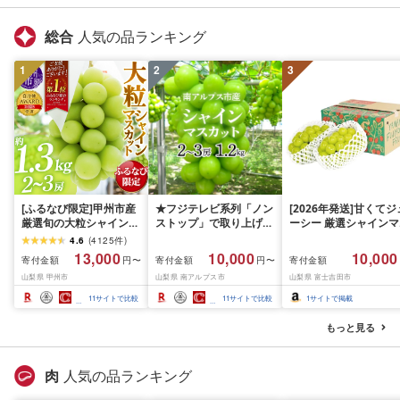
総合
人気の品ランキング
1
2
3
[ふるなび限定]甲州市産
★フジテレビ系列「ノン
[2026年発送]甘くてジ
厳選旬の大粒シャインマ
ストップ」で取り上げら
ーシー 厳選シャインマ
スカット 約1.3kg 2〜3
れました!★[2026年発送
スカット1.2kg (2026
4.6
(
4125
件
)
房[2026年発送]
先行予約]南アルプス市
月前半(1〜15日)から1
13,000
10,000
10,000
寄付金額
寄付金額
寄付金額
円〜
円〜
(MG)B12-472 FN-
産シャインマスカット
月下旬までの発送) フ
山梨県 甲州市
山梨県 南アルプス市
山梨県 富士吉田市
Limited-VO シャインマ
1.2kg以上(2〜3房)ふる
ーツ ぶどう 果物 山梨
スカット フルーツ
さと納税 おすすめ 山梨
産 2026 旬 大粒 高級 
11
サイトで比較
11
サイトで比較
1
サイトで掲載
県 南アルプス市 送料無
ドウ 葡萄 富士吉田市
料 AL
もっと見る
肉
人気の品ランキング