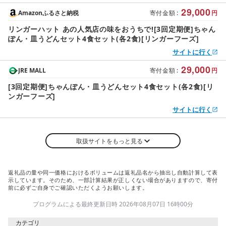
29,000
Amazonふるさと納税
寄付金額
:
円
リンガーハット あの人気店の味をおうちで![3回定期便]ちゃん
ぽん・皿うどんセット4食セット(各2食)[リンガーフーズ]
サイトに行く
29,000
JRE MALL
寄付金額
:
円
[3回定期便]ちゃんぽん・皿うどんセット4食セット(各2食)[リ
ンガーフーズ]
サイトに行く
取扱サイトをもっと見る
返礼品の量や同一価格におけるボリュームは返礼品名から抽出し自動計算して表
示しています。そのため、一部計算結果が正しくない場合がありますので、寄付
前に必ずご自身でご確認いただくようお願いします。
プログラムによる最終更新日時 2026年08月07日 16時00分
カテゴリ