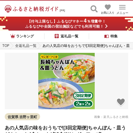
[PR]
お気に入り
メニュー
4
【付与上限なし】ふるなびマネー
％増量中！
ふるなびや全国の宿泊施設などでも利用可能！
ランキング
返礼品一覧
特集
TOP
全返礼品一覧
あの人気店の味をおうちで![3回定期便]ちゃんぽん・皿
うどんセット4食セット(各2食)[リンガーフーズ]
佐賀県 吉野ヶ里町
画像：楽天ふるさと納税
あの人気店の味をおうちで![3回定期便]ちゃんぽん・皿う