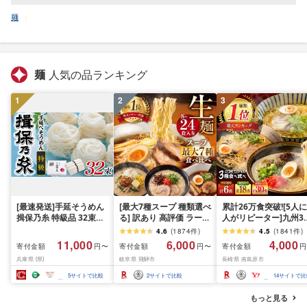
麺
麺
人気の品ランキング
1
2
3
[最速発送]手延そうめん
[最大7種スープ 種類選べ
累計26万食突破![5人に
揖保乃糸 特級品 32束
る] 訳あり 高評価 ラーメ
人がリピーター]九州3
1.6kg / 素麺 そうめん 揖
ン 食べ比べ セット 簡易
の味 ラーメン / 楽天
4.6
(
1874
件
)
4.5
(
1841
件
)
保乃糸 手延べそうめん
包装 高山 24食 岐阜 飛騨
選べる内容量 ラーメン
11,000
6,000
4,000
寄付金額
寄付金額
寄付金額
円〜
円〜
円
にゅうめん にゅう麺 麺
市 老田屋 時短 保存食 常
らーめん 豚骨 豚骨ラ
兵庫県 (県)
岐阜県 飛騨市
長崎県 南島原市
のし ギフト お歳暮
温 訳アリ 福袋 規格外 訳
メン とんこつラーメン
アリ キャンプ 詰め合わ
あごだし 熊本 食べ比
5
サイトで比較
2
サイトで比較
14
サイトで比
せ 豚骨 醤油 塩 味噌
小分け 簡易包装 訳あり
担々麺
南島原市 / ふるせ
もっと見る