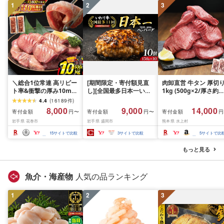
1
2
3
＼総合1位常連 高リピー
[期間限定・寄付額見直
肉卸直営 牛タン 厚切
ト率&衝撃の厚み10mm
し][全国最多日本一いわ
1kg (500g×2/厚さ約
厚切り牛タン 塩味/ ≪ス
て牛入り]ハンバーグ
10mm) 訳あり 訳有り
4.4
(
16189
件
)
ピード発送!!10営業日以
1.5kg(150g×10個) いわ
牛肉 焼肉 冷凍 スライ
8,000
9,000
14,000
寄付金額
寄付金額
寄付金額
円〜
円〜
円
内発送≫ 選べる内容量
て牛 × 岩中豚 ハンバー
業務用 バーベキュー
岩手県 花巻市
岩手県 盛岡市
熊本県 水上村
500g / 1kg 定期便 毎月
グ 合挽き 合い挽き 黒毛
BBQ おつまみ ギフト 
届く 牛肉 肉 BBQ ふるさ
和牛 人気 冷凍 個包装 小
祝い お中元 夏ギフト
15
サイトで比較
3
サイトで比較
5
サイトで比
と 人気 ランキング 岩手
分け 冷凍 牛肉 豚肉 和牛
県 花巻市
ビーフ ポーク はんばー
もっと見る
ぐ 挽肉 お肉 ミンチ 肉
お弁当 hannba-gu ラン
キング 1位 1万円以下 岩
魚介・海産物
人気の品ランキング
手県 盛岡市 東北 岩手 盛
岡 shikoku001k
1
2
3