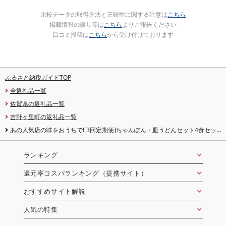
比較データの取得方法と正確性に関する注意は
こちら
掲載情報の誤り等は
こちら
よりご報告ください
口コミ投稿は
こちら
から受け付けております
ふるさと納税ガイドTOP
全返礼品一覧
佐賀県の返礼品一覧
吉野ヶ里町の返礼品一覧
あの人気店の味をおうちで![3回定期便]ちゃんぽん・皿うどんセット4食セッ
ト(各2食)[リンガーフーズ]
ランキング
還元率コスパランキング（提携サイト）
おすすめサイト解説
人気の特集