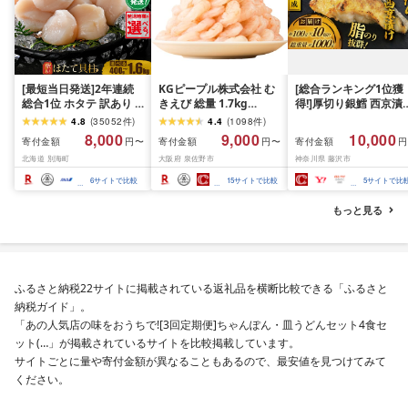
[最短当日発送]2年連続
KGピープル株式会社 む
[総合ランキング1位獲
総合1位 ホタテ 訳あり (
きえび 総量 1.7kg
得!]厚切り銀鱈 西京漬
ふるさと納税 ほたて ふ
(850g×2P) 特大 5Lサイ
訳あり 銀鱈 西京漬け 
4.8
(
35052
件
)
4.4
(
1098
件
)
るさと納税 訳あり 帆立
ズ バナメイエビ バラ凍
約 1,000g (約 100g × 
8,000
9,000
10,000
寄付金額
寄付金額
寄付金額
円〜
円〜
円
ふるさと わけあり ホタ
結 下処理不要 サイズ不
切) 西京味噌 西京みそ 
北海道 別海町
大阪府 泉佐野市
神奈川県 藤沢市
テ貝柱 貝 人気 不揃い 刺
揃い 訳あり
噌漬け みそ 味噌 鮮魚 
身 規格外 魚介 ランキン
介 銀だら 銀ダラ ギン
6
サイトで比較
15
サイトで比較
5
サイトで比
グ 海鮮 冷凍 発送時期が
ラ ぎんだら 鱈 タラ 魚
選べる 北海道 別海町 )
西京焼き 西京漬 西京
もっと見る
(クラウドファンディン
き 冷凍 厳選 鮮魚 漬け
グ対象)
漬魚 新鮮 小分け 人気
礼品 おかず おつまみ 
酒のあて 家計応援
10000円 魚喜 神奈川 
ふるさと納税22サイトに掲載されている返礼品を横断比較できる「ふるさと
南 藤沢
納税ガイド」。
「あの人気店の味をおうちで![3回定期便]ちゃんぽん・皿うどんセット4食セ
ット(…」が掲載されているサイトを比較掲載しています。
サイトごとに量や寄付金額が異なることもあるので、最安値を見つけてみて
ください。