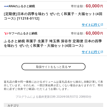
60,000
ANAのふるさと納税
寄付金額
:
円
[定期便]日本の四季を味わう ぜいたく和菓子・大福セット(4回
コース) [11218-0112]
サイトに行く
60,000
ヤフーのふるさと納税
寄付金額
:
円
ふるさと納税 和菓子 生菓子 埼玉県 深谷市 定期便 日本の四季
を味わう ぜいたく和菓子・大福セット(4回コース)
サイトに行く
取扱サイトをもっと見る
返礼品の量や同一価格におけるボリュームは返礼品名から抽出し自動計算して表
示しています。そのため、一部計算結果が正しくない場合がありますので、寄付
前に必ずご自身でご確認いただくようお願いします。
プログラムによる最終更新日時 2026年08月07日 20時00分
カテゴリ