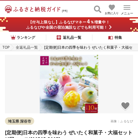
[PR]
お気に入り
メニュー
4
【付与上限なし】ふるなびマネー
％増量中！
ふるなびや全国の宿泊施設などでも利用可能！
ランキング
返礼品一覧
特集
TOP
全返礼品一覧
[定期便]日本の四季を味わう ぜいたく和菓子・大福セ
ット(4回コース)[11218-0112]
埼玉県 深谷市
画像：ふるなび
[定期便]日本の四季を味わう ぜいたく和菓子・大福セット