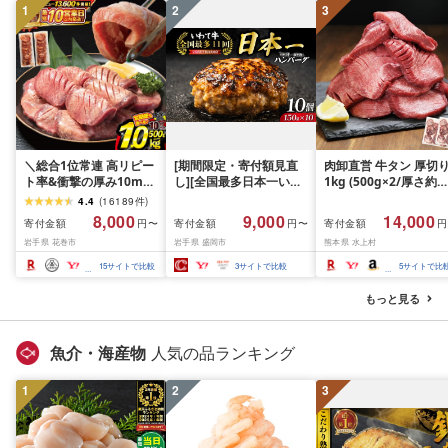
1
2
3
＼総合1位常連 高リピー
[期間限定・寄付額見直
肉卸直営 牛タン 厚切
ト率&衝撃の厚み10mm
し][全国最多日本一いわ
1kg (500g×2/厚さ約
厚切り牛タン 塩味/ ≪ス
て牛入り]ハンバーグ
10mm) 訳あり 訳有り
4.4
(
16189
件
)
ピード発送!!10営業日以
1.5kg(150g×10個) いわ
牛肉 焼肉 冷凍 スライ
8,000
9,000
14,000
寄付金額
寄付金額
寄付金額
円〜
円〜
円
内発送≫ 選べる内容量
て牛 × 岩中豚 ハンバー
業務用 バーベキュー
岩手県 花巻市
岩手県 盛岡市
熊本県 水上村
500g / 1kg 定期便 毎月
グ 合挽き 合い挽き 黒毛
BBQ おつまみ ギフト 
届く 牛肉 肉 BBQ ふるさ
和牛 人気 冷凍 個包装 小
祝い お中元 夏ギフト
15
サイトで比較
3
サイトで比較
5
サイトで比
と 人気 ランキング 岩手
分け 冷凍 牛肉 豚肉 和牛
県 花巻市
ビーフ ポーク はんばー
もっと見る
ぐ 挽肉 お肉 ミンチ 肉
お弁当 hannba-gu ラン
キング 1位 1万円以下 岩
魚介・海産物
人気の品ランキング
手県 盛岡市 東北 岩手 盛
岡 shikoku001k
1
2
3