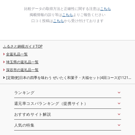
比較データの取得方法と正確性に関する注意は
こちら
掲載情報の誤り等は
こちら
よりご報告ください
口コミ投稿は
こちら
から受け付けております
ふるさと納税ガイドTOP
全返礼品一覧
埼玉県の返礼品一覧
深谷市の返礼品一覧
[定期便]日本の四季を味わう ぜいたく和菓子・大福セット(4回コース)[11218-
0112]
ランキング
還元率コスパランキング（提携サイト）
おすすめサイト解説
人気の特集