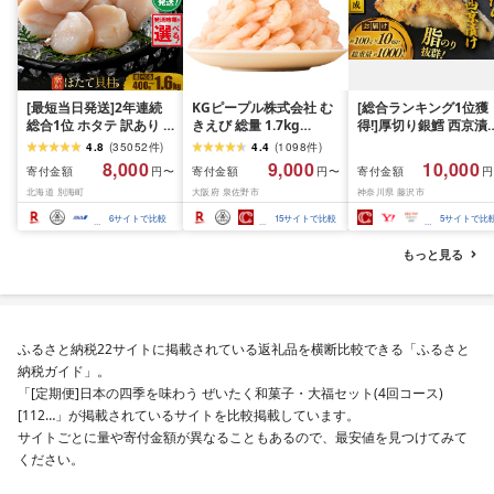
[最短当日発送]2年連続
KGピープル株式会社 む
[総合ランキング1位獲
総合1位 ホタテ 訳あり (
きえび 総量 1.7kg
得!]厚切り銀鱈 西京漬
ふるさと納税 ほたて ふ
(850g×2P) 特大 5Lサイ
訳あり 銀鱈 西京漬け 
4.8
(
35052
件
)
4.4
(
1098
件
)
るさと納税 訳あり 帆立
ズ バナメイエビ バラ凍
約 1,000g (約 100g × 
8,000
9,000
10,000
寄付金額
寄付金額
寄付金額
円〜
円〜
円
ふるさと わけあり ホタ
結 下処理不要 サイズ不
切) 西京味噌 西京みそ 
北海道 別海町
大阪府 泉佐野市
神奈川県 藤沢市
テ貝柱 貝 人気 不揃い 刺
揃い 訳あり
噌漬け みそ 味噌 鮮魚 
身 規格外 魚介 ランキン
介 銀だら 銀ダラ ギン
6
サイトで比較
15
サイトで比較
5
サイトで比
グ 海鮮 冷凍 発送時期が
ラ ぎんだら 鱈 タラ 魚
選べる 北海道 別海町 )
西京焼き 西京漬 西京
もっと見る
(クラウドファンディン
き 冷凍 厳選 鮮魚 漬け
グ対象)
漬魚 新鮮 小分け 人気
礼品 おかず おつまみ 
酒のあて 家計応援
10000円 魚喜 神奈川 
ふるさと納税22サイトに掲載されている返礼品を横断比較できる「ふるさと
南 藤沢
納税ガイド」。
「[定期便]日本の四季を味わう ぜいたく和菓子・大福セット(4回コース)
[112…」が掲載されているサイトを比較掲載しています。
サイトごとに量や寄付金額が異なることもあるので、最安値を見つけてみて
ください。