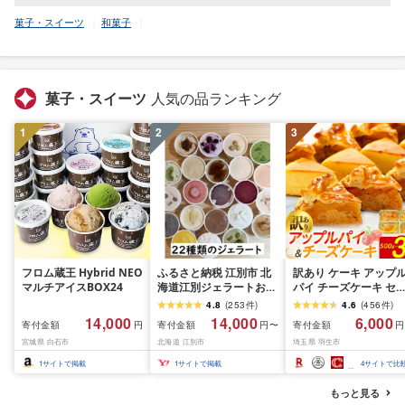
菓子・スイーツ
和菓子
菓子・スイーツ
人気の品ランキング
1
2
3
フロム蔵王 Hybrid NEO
ふるさと納税 江別市 北
訳あり ケーキ アップ
マルチアイスBOX24
海道江別ジェラートおま
パイ チーズケーキ セ
かせ22種類セット
ト 500g〜3kg 冷凍 ス
4.8
(
253
件
)
4.6
(
456
件
)
&lt;80ml×22個&gt;
ーツ お菓子 お徳用 規
14,000
14,000
6,000
寄付金額
寄付金額
寄付金額
円
円〜
円
外 不揃い 詰め合わせ 
宮城県 白石市
北海道 江別市
埼玉県 羽生市
んご 訳ありスイーツ 
ィンズ・アーク 埼玉県
1
サイトで掲載
1
サイトで掲載
4
サイトで比
羽生市
もっと見る