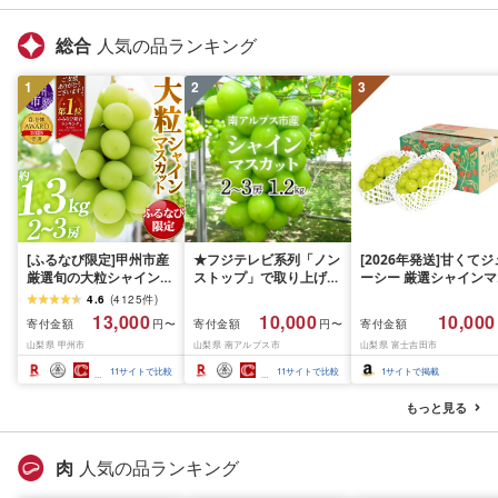
総合
人気の品ランキング
1
2
3
[ふるなび限定]甲州市産
★フジテレビ系列「ノン
[2026年発送]甘くてジ
厳選旬の大粒シャインマ
ストップ」で取り上げら
ーシー 厳選シャインマ
スカット 約1.3kg 2〜3
れました!★[2026年発送
スカット1.2kg (2026
4.6
(
4125
件
)
房[2026年発送]
先行予約]南アルプス市
月前半(1〜15日)から1
13,000
10,000
10,000
寄付金額
寄付金額
寄付金額
円〜
円〜
(MG)B12-472 FN-
産シャインマスカット
月下旬までの発送) フ
山梨県 甲州市
山梨県 南アルプス市
山梨県 富士吉田市
Limited-VO シャインマ
1.2kg以上(2〜3房)ふる
ーツ ぶどう 果物 山梨
スカット フルーツ
さと納税 おすすめ 山梨
産 2026 旬 大粒 高級 
11
サイトで比較
11
サイトで比較
1
サイトで掲載
県 南アルプス市 送料無
ドウ 葡萄 富士吉田市
料 AL
もっと見る
肉
人気の品ランキング