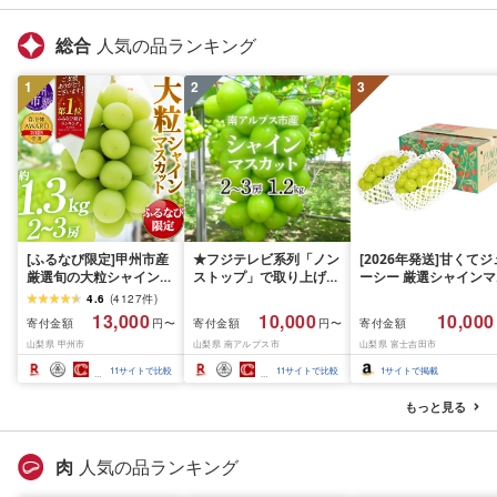
総合
人気の品ランキング
1
2
3
[ふるなび限定]甲州市産
★フジテレビ系列「ノン
[2026年発送]甘くてジ
厳選旬の大粒シャインマ
ストップ」で取り上げら
ーシー 厳選シャインマ
スカット 約1.3kg 2〜3
れました!★[2026年発送
スカット1.2kg (2026
4.6
(
4127
件
)
房[2026年発送]
先行予約]南アルプス市
月前半(1〜15日)から1
13,000
10,000
10,000
寄付金額
寄付金額
寄付金額
円〜
円〜
(MG)B12-472 FN-
産シャインマスカット
月下旬までの発送) フ
山梨県 甲州市
山梨県 南アルプス市
山梨県 富士吉田市
Limited-VO シャインマ
1.2kg以上(2〜3房)ふる
ーツ ぶどう 果物 山梨
スカット フルーツ
さと納税 おすすめ 山梨
産 2026 旬 大粒 高級 
11
サイトで比較
11
サイトで比較
1
サイトで掲載
県 南アルプス市 送料無
ドウ 葡萄 富士吉田市
料 AL
もっと見る
肉
人気の品ランキング