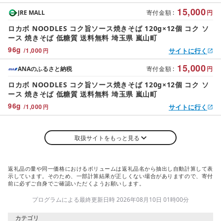
15,000
JRE MALL
寄付金額
:
円
ロカボ NOODLES コク旨ソース焼きそば 120g×12個 コク ソ
ース 焼きそば 低糖質 送料無料 埼玉県 嵐山町
96
g
/
1,000
サイトに行く
円
15,000
ANAのふるさと納税
寄付金額
:
円
ロカボ NOODLES コク旨ソース焼きそば 120g×12個 コク ソ
ース 焼きそば 低糖質 送料無料 埼玉県 嵐山町
96
g
/
1,000
サイトに行く
円
取扱サイトをもっと見る
返礼品の量や同一価格におけるボリュームは返礼品名から抽出し自動計算して表
示しています。そのため、一部計算結果が正しくない場合がありますので、寄付
前に必ずご自身でご確認いただくようお願いします。
プログラムによる最終更新日時 2026年08月10日 01時00分
カテゴリ