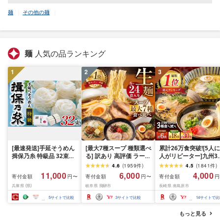
麺
その他の麺
麺
人気の品ランキング
1
2
3
[最速発送]手延そうめん
[最大7種スープ 種類選べ
累計26万食突破![5人に
揖保乃糸 特級品 32束
る] 訳あり 高評価 ラーメ
人がリピーター]九州3
1.6kg / 素麺 そうめん 揖
ン 食べ比べ セット 簡易
の味 ラーメン / 楽天
4.6
(
1959
件
)
4.5
(
1841
件
)
保乃糸 手延べそうめん
包装 高山 24食 岐阜 飛騨
選べる内容量 ラーメン
11,000
6,000
4,000
寄付金額
寄付金額
寄付金額
円〜
円〜
円
にゅうめん にゅう麺 麺
市 老田屋 時短 保存食 常
らーめん 豚骨 豚骨ラ
兵庫県 (県)
岐阜県 飛騨市
長崎県 南島原市
のし ギフト お歳暮
温 訳アリ 福袋 規格外 訳
メン とんこつラーメン
アリ キャンプ 詰め合わ
あごだし 熊本 食べ比
5
サイトで比較
3
サイトで比較
14
サイトで比
せ 豚骨 醤油 塩 味噌
小分け 簡易包装 訳あり
担々麺
南島原市 / ふるせ
もっと見る