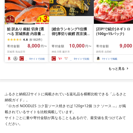
鮭 訳あり 銀鮭 切身 [選
[総合ランキング1位獲
[ZIP!で紹介]ネギトロ
べる 宮城県産 内容量 発
得!]厚切り銀鱈 西京漬け
(100g×15パック)
送回数 発送月] [宮城東洋
訳あり 銀鱈 西京漬け 計
4.6
(
6182
件
)
宮城県 気仙沼市
約 1,000g (約 100g × 10
8,000
10,000
9,000
寄付金額
寄付金額
寄付金額
円〜
円〜
20566318] 宮城県産 海
切) 西京味噌 西京みそ 味
宮城県 気仙沼市
神奈川県 藤沢市
静岡県 吉田町
鮮 訳アリ 規格外 不揃い
噌漬け みそ 味噌 鮮魚 魚
さけ サケ 鮭切身 シャケ
介 銀だら 銀ダラ ギンダ
5
サイトで比較
5
サイトで比較
1
サイトで掲載
切り身 冷凍 家庭用 おか
ラ ぎんだら 鱈 タラ 魚
ず 弁当 支援 サーモン 銀
西京焼き 西京漬 西京や
もっと見る
鮭切り身 魚 2kg 3kg 定
き 冷凍 厳選 鮮魚 漬け魚
期便
漬魚 新鮮 小分け 人気返
礼品 おかず おつまみ お
酒のあて 家計応援
10000円 魚喜 神奈川 湘
ふるさと納税22サイトに掲載されている返礼品を横断比較できる「ふるさと
南 藤沢
納税ガイド」。
「ロカボ NOODLES コク旨ソース焼きそば 120g×12個 コク ソース …」が掲
載されているサイトを比較掲載しています。
サイトごとに量や寄付金額が異なることもあるので、最安値を見つけてみて
ください。