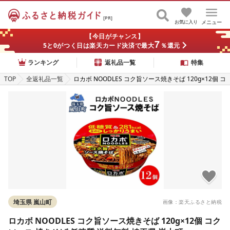
[PR]
お気に入り
メニュー
【今日がチャンス】
7
5と0がつく日は楽天カード決済で最大
％還元
ランキング
返礼品一覧
特集
TOP
全返礼品一覧
ロカボ NOODLES コク旨ソース焼きそば 120g×12個 コ
ク ソース 焼きそば 低糖質 送料無料 埼玉県 嵐山町
埼玉県 嵐山町
画像：楽天ふるさと納税
ロカボ NOODLES コク旨ソース焼きそば 120g×12個 コク