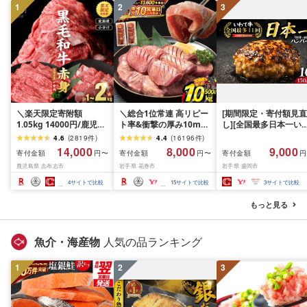
1
2
3
＼楽天限定寄附額
＼総合1位常連 高リピー
[期間限定・寄付額見直
1.05kg 14000円/鹿児島
ト率&衝撃の厚み10mm
し][全国最多日本一い
県産 黒毛和牛 牛肉 赤身
厚切り牛タン 塩味/ ≪ス
て牛入り]ハンバーグ
4.6
(
2819
件
)
4.4
(
16196
件
)
モモ ウデ (スライス or
ピード発送!!10営業日以
1.5kg(150g×10個) い
14,000
8,000
9,000
寄付金額
寄付金額
寄付金額
円〜
円〜
円
焼肉)[計1kg~2.1kg / 定
内発送≫ 選べる内容量
て牛 × 岩中豚 ハンバー
鹿児島県 志布志市
岩手県 花巻市
岩手県 盛岡市
期便 全3回] すき焼き し
500g / 1kg 定期便 毎月
グ 合挽き 合い挽き 黒
ゃぶしゃぶ 国産 肉 国産
届く 牛肉 肉 BBQ ふるさ
和牛 人気 冷凍 個包装 
4
サイトで比較
15
サイトで比較
3
サイトで比較
牛 お肉 モモ肉 牛しゃぶ
と 人気 ランキング 岩手
分け 冷凍 牛肉 豚肉 和
薄切り 冷凍 小分け ラン
県 花巻市
ビーフ ポーク はんば
もっと見る
キング 人気 BBQ [ナン
ぐ 挽肉 お肉 ミンチ 肉
チク]
お弁当 hannba-gu ラ
キング 1位 1万円以下 
魚介・海産物
人気の品ランキング
手県 盛岡市 東北 岩手 
岡 shikoku001k
1
2
3