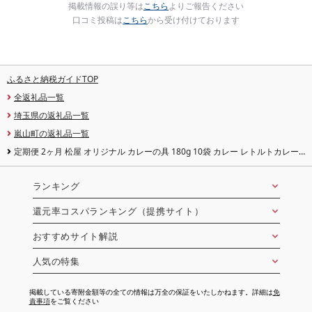
掲載情報の誤り等は
こちら
よりご報告ください
口コミ投稿は
こちら
から受け付けております
ふるさと納税ガイドTOP
全返礼品一覧
埼玉県の返礼品一覧
嵐山町の返礼品一覧
定期便 2ヶ月 松屋 オリジナル カレーの具 180g 10袋 カレー レトルトカレー
辛口 スパイス カレギュウ レトルト 冷凍 時短 簡単 便利 レンチン おかず 保存食
備蓄 お取り寄せ グルメ 埼玉県 嵐山町
ランキング
還元率コスパランキング（提携サイト）
おすすめサイト解説
人気の特集
掲載している寄附金額等の全ての情報は万全の保証をいたしかねます。詳細は
免
責事項
をご覧ください