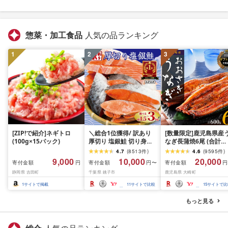
惣菜・加工食品
人気の品ランキング
1
2
3
[ZIP!で紹介]ネギトロ
＼総合1位獲得/ 訳あり
[数量限定]鹿児島県産
(100g×15パック)
厚切り 塩銀鮭 切り身
なぎ長蒲焼6尾 (合計
1.5kg 2kg 3kg 定期便
600g以上)
4.7
(
8513
件
)
4.6
(
9595
件
)
[選べる内容量] 人気 鮭
9,000
10,000
20,000
寄付金額
寄付金額
寄付金額
円
円〜
円
さけ しゃけ サーモン 魚
静岡県 吉田町
千葉県 銚子市
鹿児島県 大崎町
魚介類 魚介 魚貝 水産 海
鮮 海産物 冷凍 厚切 肉
1
サイトで掲載
11
サイトで比較
15
サイトで比
厚 塩鮭 銀鮭 ふるさと 送
料無料 切身 規格外 千葉
もっと見る
県 銚子市 銚子東洋