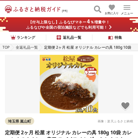
[PR]
お気に入り
メニュー
4
【付与上限なし】ふるなびマネー
％増量中！
ふるなびや全国の宿泊施設などでも利用可能！
ランキング
返礼品一覧
特集
TOP
全返礼品一覧
定期便 2ヶ月 松屋 オリジナル カレーの具 180g 10袋
カレー レトルトカレー 辛口 スパイス カレギュウ レト
ルト 冷凍 時短 簡単 便利 レンチン おかず 保存食 備蓄
お取り寄せ グルメ 埼玉県 嵐山町
埼玉県 嵐山町
画像：楽天ふるさと納税
定期便 2ヶ月 松屋 オリジナル カレーの具 180g 10袋 カレ