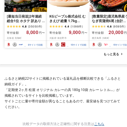
[最短当日発送]2年連続
KGピープル株式会社 む
[数量限定]鹿児島県産
総合1位 ホタテ 訳あり (
きえび 総量 1.7kg
なぎ長蒲焼6尾 (合計
ふるさと納税 ほたて ふ
(850g×2P) 特大 5Lサイ
600g以上)
4.8
(
35050
件
)
4.4
(
1098
件
)
4.6
(
9595
件
)
るさと納税 訳あり 帆立
ズ バナメイエビ バラ凍
8,000
9,000
20,000
寄付金額
寄付金額
寄付金額
円〜
円〜
円
ふるさと わけあり ホタ
結 下処理不要 サイズ不
北海道 別海町
大阪府 泉佐野市
鹿児島県 大崎町
テ貝柱 貝 人気 不揃い 刺
揃い 訳あり
身 規格外 魚介 ランキン
6
サイトで比較
15
サイトで比較
15
サイトで比
グ 海鮮 冷凍 発送時期が
選べる 北海道 別海町 )
もっと見る
(クラウドファンディン
グ対象)
ふるさと納税22サイトに掲載されている返礼品を横断比較できる「ふるさと
納税ガイド」。
「定期便 2ヶ月 松屋 オリジナル カレーの具 180g 10袋 カレー レトル…」が
掲載されているサイトを比較掲載しています。
サイトごとに量や寄付金額が異なることもあるので、最安値を見つけてみて
ください。
比較データの取得方法と正確性に関する注意は
こちら