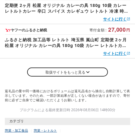
定期便 2ヶ月 松屋 オリジナル カレーの具 180g 10袋 カレー
レトルトカレー 辛口 スパイス カレギュウ レトルト 冷凍 時短
簡単 便利 レンチン おかず 保存食 備蓄 お取り寄せ グルメ 埼
サイトに行く
玉県 嵐山町
27,000
ヤフーのふるさと納税
寄付金額
:
円
ふるさと納税 加工品等 レトルト 埼玉県 嵐山町 定期便 2ヶ月
松屋 オリジナル カレーの具 180g 10袋 カレー レトルトカレ
ー 辛口 スパイス カレギュウ レトル…
サイトに行く
取扱サイトをもっと見る
返礼品の量や同一価格におけるボリュームは返礼品名から抽出し自動計算して表
示しています。そのため、一部計算結果が正しくない場合がありますので、寄付
前に必ずご自身でご確認いただくようお願いします。
プログラムによる最終更新日時 2026年08月06日 14時00分
カテゴリ
惣菜・加工食品
惣菜・レトルト