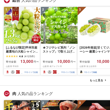
総合
人気の品ランキング
1
2
3
[ふるなび限定]甲州市産
★フジテレビ系列「ノン
[2026年発送]甘くてジ
厳選旬の大粒シャインマ
ストップ」で取り上げら
ーシー 厳選シャインマ
スカット 約1.3kg 2〜3
れました!★[2026年発送
スカット1.2kg (2026
4.6
(
4125
件
)
房[2026年発送]
先行予約]南アルプス市
月前半(1〜15日)から1
13,000
10,000
10,000
寄付金額
寄付金額
寄付金額
円〜
円〜
(MG)B12-472 FN-
産シャインマスカット
月下旬までの発送) フ
山梨県 甲州市
山梨県 南アルプス市
山梨県 富士吉田市
Limited-VO シャインマ
1.2kg以上(2〜3房)ふる
ーツ ぶどう 果物 山梨
スカット フルーツ
さと納税 おすすめ 山梨
産 2026 旬 大粒 高級 
11
サイトで比較
11
サイトで比較
1
サイトで掲載
県 南アルプス市 送料無
ドウ 葡萄 富士吉田市
料 AL
もっと見る
肉
人気の品ランキング
1
2
3