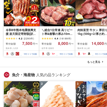
令和8年熊本地震復興支
＼総合1位常連 高リピー
肉卸直営 牛タン 厚切
援 楽天限定寄附額[訳あ
ト率&衝撃の厚み10mm
1kg (500g×2/厚さ約
り]牛タン 500g〜2kg 肉
厚切り牛タン 塩味/ ≪ス
10mm) 訳あり 訳有り
4.2
(
2290
件
)
4.4
(
16189
件
)
牛肉 訳あり 牛タン 冷凍
ピード発送!!10営業日以
牛肉 焼肉 冷凍 スライ
7,500
8,000
14,000
寄付金額
寄付金額
寄付金額
円〜
円〜
円
小分け 厚切り 薄切り 食
内発送≫ 選べる内容量
業務用 バーベキュー
熊本県 八代市
岩手県 花巻市
熊本県 水上村
べ比べ 500g 1kg 1.5kg
500g / 1kg 定期便 毎月
BBQ おつまみ ギフト 
2kg 牛 人気 ビーフ 牛た
届く 牛肉 肉 BBQ ふるさ
祝い お中元 夏ギフト
13
サイトで比較
15
サイトで比較
5
サイトで比
ん ふるさと納税 ランキ
と 人気 ランキング 岩手
ング スピード発送 送料
県 花巻市
もっと見る
無料
魚介・海産物
人気の品ランキング
1
2
3