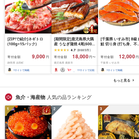
[ZIP!で紹介]ネギトロ
[期間限定]鹿児島県大隅
[千葉県 いすみ市] B級
(100g×15パック)
産 うなぎ蒲焼 4尾(600g)
鮭 切り身 (打ち身、不
KN007-004-04-cp18 う
い、色飛び) 約2.4kg 
4.7
(
8685
件
)
なぎ 鰻 魚 惣菜 総菜
凍 魚 訳あり 海鮮 西川
9,000
18,000
12,000
寄付金額
寄付金額
寄付金額
円
円〜
円
おつまみ おかず
静岡県 吉田町
鹿児島県 鹿屋市
千葉県 いすみ市
1
サイトで掲載
11
サイトで比較
1
サイトで掲載
もっと見る
魚介・海産物
人気の品ランキング
1
2
3