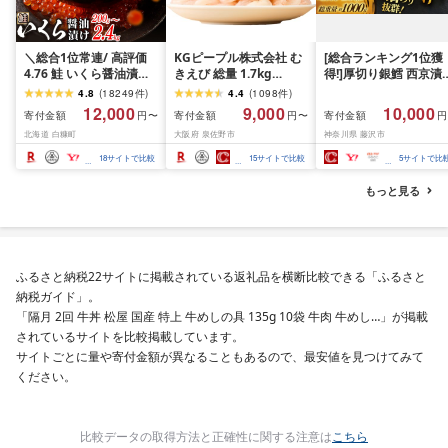
＼総合1位常連/ 高評価
KGピープル株式会社 む
[総合ランキング1位獲
4.76 鮭 いくら醤油漬け
きえび 総量 1.7kg
得!]厚切り銀鱈 西京漬
ふるさと納税 いくら
(850g×2P) 特大 5Lサイ
訳あり 銀鱈 西京漬け 
4.8
(
18249
件
)
4.4
(
1098
件
)
200g / 400g / 800g /
ズ バナメイエビ バラ凍
約 1,000g (約 100g × 
12,000
9,000
10,000
寄付金額
寄付金額
寄付金額
円〜
円〜
円
1.6kg / 2.4kg 200g パッ
結 下処理不要 サイズ不
切) 西京味噌 西京みそ 
北海道 白糠町
大阪府 泉佐野市
神奈川県 藤沢市
ク[選べる容量] 醤油漬け
揃い 訳あり
噌漬け みそ 味噌 鮮魚 
海鮮 イクラ 小分け ふる
介 銀だら 銀ダラ ギン
18
サイトで比較
15
サイトで比較
5
サイトで比
さと ランキング 人気 ギ
ラ ぎんだら 鱈 タラ 魚
フト 高評価 ふるさと納
西京焼き 西京漬 西京
もっと見る
税 北海道 白糠町
き 冷凍 厳選 鮮魚 漬け
漬魚 新鮮 小分け 人気
礼品 おかず おつまみ 
酒のあて 家計応援
10000円 魚喜 神奈川 
ふるさと納税22サイトに掲載されている返礼品を横断比較できる「ふるさと
南 藤沢
納税ガイド」。
「隔月 2回 牛丼 松屋 国産 特上 牛めしの具 135g 10袋 牛肉 牛めし…」が掲載
されているサイトを比較掲載しています。
サイトごとに量や寄付金額が異なることもあるので、最安値を見つけてみて
ください。
比較データの取得方法と正確性に関する注意は
こちら