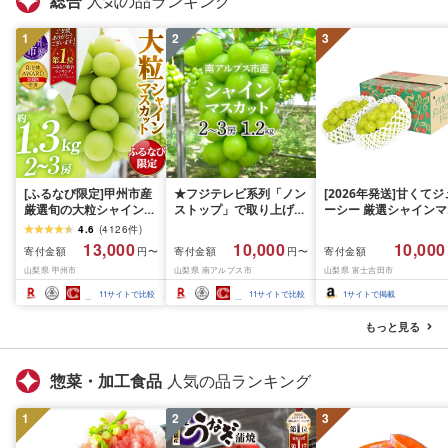
総合
人気の品ランキング
手県 盛岡市 東北 岩手 
岡 shikoku001k
1
2
3
[ふるなび限定]甲州市産
★フジテレビ系列「ノン
[2026年発送]甘くてジ
厳選旬の大粒シャインマ
ストップ」で取り上げら
ーシー 厳選シャインマ
スカット 約1.3kg 2〜3
れました!★[2026年発送
スカット1.2kg (2026
4.6
(
4126
件
)
房[2026年発送]
先行予約]南アルプス市
月前半(1〜15日)から1
13,000
10,000
10,000
寄付金額
寄付金額
寄付金額
円〜
円〜
(MG)B12-472 FN-
産シャインマスカット
月下旬までの発送) フ
山梨県 甲州市
山梨県 南アルプス市
山梨県 富士吉田市
Limited-VO シャインマ
1.2kg以上(2〜3房)ふる
ーツ ぶどう 果物 山梨
スカット フルーツ
さと納税 おすすめ 山梨
産 2026 旬 大粒 高級 
11
サイトで比較
11
サイトで比較
1
サイトで掲載
県 南アルプス市 送料無
ドウ 葡萄 富士吉田市
料 AL
もっと見る
惣菜・加工食品
人気の品ランキング
1
2
3