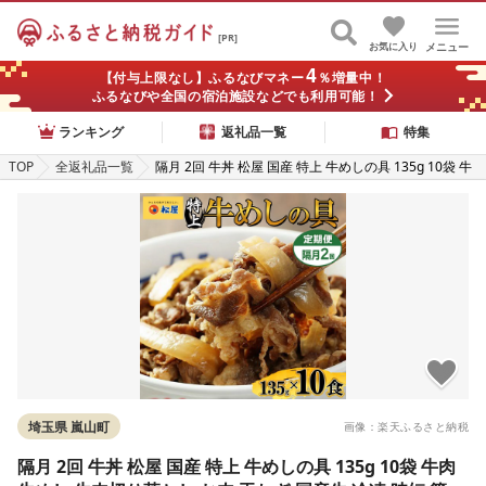
[PR]
お気に入り
メニュー
4
【付与上限なし】ふるなびマネー
％増量中！
ふるなびや全国の宿泊施設などでも利用可能！
ランキング
返礼品一覧
特集
TOP
全返礼品一覧
隔月 2回 牛丼 松屋 国産 特上 牛めしの具 135g 10袋 牛
肉 牛めし 牛肉切り落とし お肉 玉ねぎ 国産牛 冷凍 時短
簡単 便利 惣菜 夕食 レンチン おかず お取り寄せ グルメ
送料無料 埼玉県 嵐山町
埼玉県 嵐山町
画像：楽天ふるさと納税
隔月 2回 牛丼 松屋 国産 特上 牛めしの具 135g 10袋 牛肉