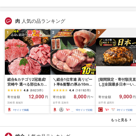
肉
人気の品ランキング
1
2
3
総合&カテゴリ2冠達成!
＼総合1位常連 高リピー
[期間限定・寄付額見直
宮崎牛 選べる部位&カッ
ト率&衝撃の厚み10mm
し][全国最多日本一い
ト (赤身&霜降り)or(赤身
厚切り牛タン 塩味/ ≪ス
て牛入り]ハンバーグ
4.6
(
6623
件
)
4.4
(
16192
件
)
のみ) 500g 1kg 2kg[発
ピード発送!!10営業日以
1.5kg(150g×10個) い
12,000
8,000
9,000
寄付金額
寄付金額
寄付金額
円
円〜
円
送時期が選べる] 牛肉 焼
内発送≫ 選べる内容量
て牛 × 岩中豚 ハンバー
宮崎県 都城市
岩手県 花巻市
岩手県 盛岡市
肉 すき焼き しゃぶしゃ
500g / 1kg 定期便 毎月
グ 合挽き 合い挽き 黒
ぶ ステーキ ギフト お中
届く 牛肉 肉 BBQ ふるさ
和牛 人気 冷凍 個包装 
1
サイトで掲載
15
サイトで比較
3
サイトで比較
元 夏ギフト 送料無料
と 人気 ランキング 岩手
分け 冷凍 牛肉 豚肉 和
SKU-N203 [宮崎県都城
県 花巻市
ビーフ ポーク はんば
もっと見る
市]
ぐ 挽肉 お肉 ミンチ 肉
お弁当 hannba-gu ラ
キング 1位 1万円以下 