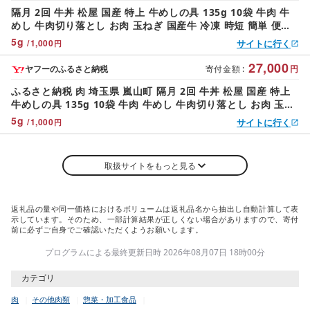
隔月 2回 牛丼 松屋 国産 特上 牛めしの具 135g 10袋 牛肉 牛
めし 牛肉切り落とし お肉 玉ねぎ 国産牛 冷凍 時短 簡単 便利
惣菜 夕食 レンチン おかず お取り寄せ グルメ 送料無料 埼玉県
5
g
/
1,000
サイトに行く
円
嵐山町
27,000
ヤフーのふるさと納税
寄付金額
:
円
ふるさと納税 肉 埼玉県 嵐山町 隔月 2回 牛丼 松屋 国産 特上
牛めしの具 135g 10袋 牛肉 牛めし 牛肉切り落とし お肉 玉ね
ぎ 国産牛 冷凍 時短 簡単 便利 惣…
5
g
/
1,000
サイトに行く
円
取扱サイトをもっと見る
返礼品の量や同一価格におけるボリュームは返礼品名から抽出し自動計算して表
示しています。そのため、一部計算結果が正しくない場合がありますので、寄付
前に必ずご自身でご確認いただくようお願いします。
プログラムによる最終更新日時 2026年08月07日 18時00分
カテゴリ
肉
その他肉類
惣菜・加工食品