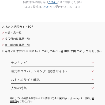
掲載情報の誤り等は
こちら
よりご報告ください
口コミ投稿は
こちら
から受け付けております
ふるさと納税ガイドTOP
全返礼品一覧
埼玉県の返礼品一覧
嵐山町の返礼品一覧
隔月 2回 牛丼 松屋 国産 特上 牛めしの具 135g 10袋 牛肉 牛めし 牛肉切り落と
し お肉 玉ねぎ 国産牛 冷凍 時短 簡単 便利 惣菜 夕食 レンチン おかず お取り寄
せ グルメ 送料無料 埼玉県 嵐山町
ランキング
還元率コスパランキング（提携サイト）
おすすめサイト解説
人気の特集
掲載している寄附金額等の全ての情報は万全の保証をいたしかねます。詳細は
免
責事項
をご覧ください