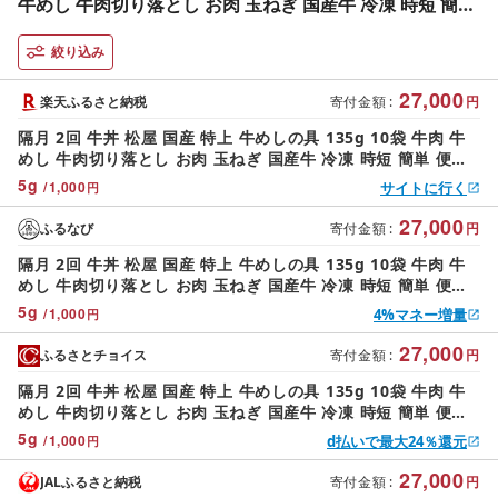
牛めし 牛肉切り落とし お肉 玉ねぎ 国産牛 冷凍 時短 簡単
便利 惣菜 夕食 レンチン おかず お取り寄せ グルメ 送料無
料 埼玉県 嵐山町
絞り込み
27,000
楽天ふるさと納税
寄付金額
:
円
隔月 2回 牛丼 松屋 国産 特上 牛めしの具 135g 10袋 牛肉 牛
めし 牛肉切り落とし お肉 玉ねぎ 国産牛 冷凍 時短 簡単 便利
惣菜 夕食 レンチン おかず お取り寄せ グルメ 送料無料 埼玉県
5
g
/
1,000
サイトに行く
円
嵐山町
27,000
ふるなび
寄付金額
:
円
隔月 2回 牛丼 松屋 国産 特上 牛めしの具 135g 10袋 牛肉 牛
めし 牛肉切り落とし お肉 玉ねぎ 国産牛 冷凍 時短 簡単 便利
惣菜 夕食 レンチン おかず お取り寄せ グルメ 送料無料 埼玉県
5
g
/
1,000
4%マネー増量
円
嵐山町
27,000
ふるさとチョイス
寄付金額
:
円
隔月 2回 牛丼 松屋 国産 特上 牛めしの具 135g 10袋 牛肉 牛
めし 牛肉切り落とし お肉 玉ねぎ 国産牛 冷凍 時短 簡単 便利
惣菜 夕食 レンチン おかず お取り寄せ グルメ 送料無料 埼玉県
5
g
/
1,000
d払いで最大24％還元
円
嵐山町
27,000
JALふるさと納税
寄付金額
:
円