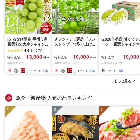
[ふるなび限定]甲州市産
★フジテレビ系列「ノン
[2026年発送]甘くてジ
厳選旬の大粒シャインマ
ストップ」で取り上げら
ーシー 厳選シャインマ
スカット 約1.3kg 2〜3
れました!★[2026年発送
スカット1.2kg (2026
4.6
(
4127
件
)
房[2026年発送]
先行予約]南アルプス市
月前半(1〜15日)から1
13,000
10,000
10,000
寄付金額
寄付金額
寄付金額
円〜
円〜
(MG)B12-472 FN-
産シャインマスカット
月下旬までの発送) フ
山梨県 甲州市
山梨県 南アルプス市
山梨県 富士吉田市
Limited-VO シャインマ
1.2kg以上(2〜3房)ふる
ーツ ぶどう 果物 山梨
スカット フルーツ
さと納税 おすすめ 山梨
産 2026 旬 大粒 高級 
11
サイトで比較
11
サイトで比較
1
サイトで掲載
県 南アルプス市 送料無
ドウ 葡萄 富士吉田市
料 AL
もっと見る
魚介・海産物
人気の品ランキング
1
2
3