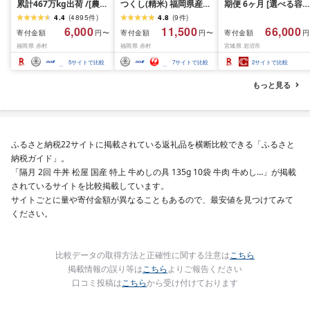
累計467万kg出荷 /[農家
つくし(精米) 福岡県産ブ
期便 6ヶ月 [選べる容量
応援米]訳あり 令和7年産
ランド米 10kg (品
おこめ 精米 ライス ご
4.4
(
4895
件
)
4.8
(
9
件
)
令和8年産ふくきらり 夢
番:3X11R7)
ん つきあかり つや姫 
6,000
11,500
66,000
寄付金額
寄付金額
寄付金額
円〜
円〜
円
つくし 5kg 10kg 15kg
じのきらめき だて正夢
福岡県 赤村
福岡県 赤村
宮城県 岩沼市
20kg [選べる品種・内容
ひとめぼれ ササニシキ
量・出荷時期]複数原料
セット 銘柄米 味比べ 
5
サイトで比較
7
サイトで比較
2
サイトで比較
米 白米 精米 国産 限定
リエーション お楽しみ
ごはん ご飯 白飯 米 お米
食味 毎日の食卓 毎月
もっと見る
ふるさと 人気 ランキン
わる 色々試せる 志賀
グ
米 岩沼産米
ふるさと納税22サイトに掲載されている返礼品を横断比較できる「ふるさと
納税ガイド」。
「隔月 2回 牛丼 松屋 国産 特上 牛めしの具 135g 10袋 牛肉 牛めし…」が掲載
されているサイトを比較掲載しています。
サイトごとに量や寄付金額が異なることもあるので、最安値を見つけてみて
ください。
比較データの取得方法と正確性に関する注意は
こちら
掲載情報の誤り等は
こちら
よりご報告ください
口コミ投稿は
こちら
から受け付けております