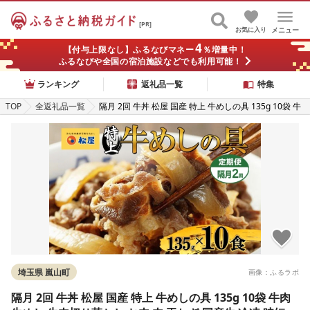
[PR]
お気に入り
メニュー
4
【付与上限なし】ふるなびマネー
％増量中！
ふるなびや全国の宿泊施設などでも利用可能！
ランキング
返礼品一覧
特集
TOP
全返礼品一覧
隔月 2回 牛丼 松屋 国産 特上 牛めしの具 135g 10袋 牛
肉 牛めし 牛肉切り落とし お肉 肉 玉ねぎ 国産牛 冷凍
時短 簡単 便利 惣菜 夕食 レンチン おかず おつまみ ご
飯のお供 お取り寄せ グルメ 送料無料 埼玉県 嵐山町
埼玉県 嵐山町
画像：ふるラボ
隔月 2回 牛丼 松屋 国産 特上 牛めしの具 135g 10袋 牛肉