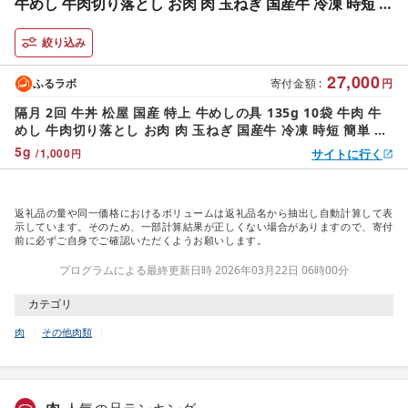
牛めし 牛肉切り落とし お肉 肉 玉ねぎ 国産牛 冷凍 時短 簡
単 便利 惣菜 夕食 レンチン おかず おつまみ ご飯のお供 お
取り寄せ グルメ 送料無料 埼玉県 嵐山町
絞り込み
27,000
ふるラボ
寄付金額
:
円
隔月 2回 牛丼 松屋 国産 特上 牛めしの具 135g 10袋 牛肉 牛
めし 牛肉切り落とし お肉 肉 玉ねぎ 国産牛 冷凍 時短 簡単 便
利 惣菜 夕食 レンチン おかず おつまみ ご飯のお供 お取り寄せ
5
g
/
1,000
サイトに行く
円
グルメ 送料無料 埼玉県 嵐山町
返礼品の量や同一価格におけるボリュームは返礼品名から抽出し自動計算して表
示しています。そのため、一部計算結果が正しくない場合がありますので、寄付
前に必ずご自身でご確認いただくようお願いします。
プログラムによる最終更新日時 2026年03月22日 06時00分
カテゴリ
肉
その他肉類