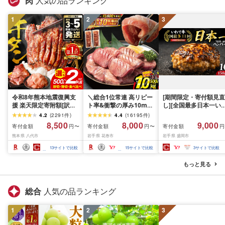
肉
人気の品ランキング
1
2
3
令和8年熊本地震復興支
＼総合1位常連 高リピー
[期間限定・寄付額見直
援 楽天限定寄附額[訳あ
ト率&衝撃の厚み10mm
し][全国最多日本一い
り]牛タン 500g〜2kg 肉
厚切り牛タン 塩味/ ≪ス
て牛入り]ハンバーグ
4.2
(
2291
件
)
4.4
(
16195
件
)
牛肉 訳あり 牛タン 冷凍
ピード発送!!10営業日以
1.5kg(150g×10個) い
8,500
8,000
9,000
寄付金額
寄付金額
寄付金額
円〜
円〜
円
小分け 厚切り 薄切り 食
内発送≫ 選べる内容量
て牛 × 岩中豚 ハンバー
熊本県 八代市
岩手県 花巻市
岩手県 盛岡市
べ比べ 500g 1kg 1.5kg
500g / 1kg 定期便 毎月
グ 合挽き 合い挽き 黒
2kg 牛 人気 ビーフ 牛た
届く 牛肉 肉 BBQ ふるさ
和牛 人気 冷凍 個包装 
13
サイトで比較
15
サイトで比較
3
サイトで比較
ん ふるさと納税 ランキ
と 人気 ランキング 岩手
分け 冷凍 牛肉 豚肉 和
ング スピード発送 送料
県 花巻市
ビーフ ポーク はんば
もっと見る
無料
ぐ 挽肉 お肉 ミンチ 肉
お弁当 hannba-gu ラ
キング 1位 1万円以下 
総合
人気の品ランキング
手県 盛岡市 東北 岩手 
岡 shikoku001k
1
2
3