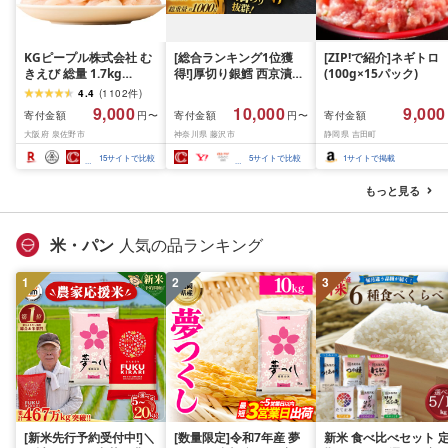
KGピープル株式会社 む
[総合ランキング1位獲
[ZIP!で紹介]ネギトロ
きえび 総量 1.7kg
得!]厚切り銀鱈 西京漬け
(100g×15パック)
(850g×2P) 特大 5Lサイ
訳あり 銀鱈 西京漬け 計
4.4
(
1102
件
)
ズ バナメイエビ バラ凍
約 1,000g (約 100g × 10
9,000
10,000
9,000
寄付金額
寄付金額
寄付金額
円〜
円〜
結 下処理不要 サイズ不
切) 西京味噌 西京みそ 味
大阪府 泉佐野市
神奈川県 藤沢市
静岡県 吉田町
揃い 訳あり
噌漬け みそ 味噌 鮮魚 魚
介 銀だら 銀ダラ ギンダ
15
サイトで比較
5
サイトで比較
1
サイトで掲載
ラ ぎんだら 鱈 タラ 魚
西京焼き 西京漬 西京や
もっと見る
き 冷凍 厳選 鮮魚 漬け魚
漬魚 新鮮 小分け 人気返
礼品 おかず おつまみ お
米・パン
人気の品ランキング
酒のあて 家計応援
10000円 魚喜 神奈川 湘
1
2
南 藤沢
3
[新米先行予約受付中!]＼
[数量限定]令和7年産 夢
新米 食べ比べセット 