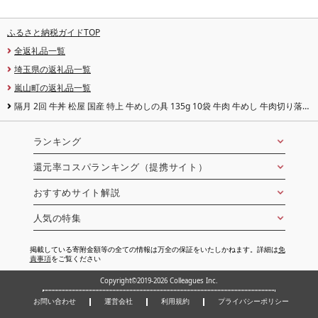
ふるさと納税ガイドTOP
全返礼品一覧
埼玉県の返礼品一覧
嵐山町の返礼品一覧
隔月 2回 牛丼 松屋 国産 特上 牛めしの具 135g 10袋 牛肉 牛めし 牛肉切り落と
し お肉 肉 玉ねぎ 国産牛 冷凍 時短 簡単 便利 惣菜 夕食 レンチン おかず おつま
み ご飯のお供 お取り寄せ グルメ 送料無料 埼玉県 嵐山町
ランキング
還元率コスパランキング（提携サイト）
おすすめサイト解説
人気の特集
掲載している寄附金額等の全ての情報は万全の保証をいたしかねます。詳細は
免
責事項
をご覧ください
Copyright©2019-2026 Colleagues Inc.
お問い合わせ
運営会社
利用規約
プライバシーポリシー