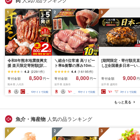
肉
人気の品ランキング
手県 盛岡市 東北 岩手 盛
岡 shikoku001k
1
2
3
令和8年熊本地震復興支
＼総合1位常連 高リピー
[期間限定・寄付額見直
援 楽天限定寄附額[訳あ
ト率&衝撃の厚み10mm
し][全国最多日本一い
り]牛タン 500g〜2kg 肉
厚切り牛タン 塩味/ ≪ス
て牛入り]ハンバーグ
4.2
(
2291
件
)
4.4
(
16195
件
)
牛肉 訳あり 牛タン 冷凍
ピード発送!!10営業日以
1.5kg(150g×10個) い
8,500
8,000
9,000
寄付金額
寄付金額
寄付金額
円〜
円〜
円
小分け 厚切り 薄切り 食
内発送≫ 選べる内容量
て牛 × 岩中豚 ハンバー
熊本県 八代市
岩手県 花巻市
岩手県 盛岡市
べ比べ 500g 1kg 1.5kg
500g / 1kg 定期便 毎月
グ 合挽き 合い挽き 黒
2kg 牛 人気 ビーフ 牛た
届く 牛肉 肉 BBQ ふるさ
和牛 人気 冷凍 個包装 
13
サイトで比較
15
サイトで比較
3
サイトで比較
ん ふるさと納税 ランキ
と 人気 ランキング 岩手
分け 冷凍 牛肉 豚肉 和
ング スピード発送 送料
県 花巻市
ビーフ ポーク はんば
もっと見る
無料
ぐ 挽肉 お肉 ミンチ 肉
お弁当 hannba-gu ラ
キング 1位 1万円以下 
魚介・海産物
人気の品ランキング
手県 盛岡市 東北 岩手 
岡 shikoku001k
1
2
3