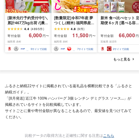
[新米先行予約受付中!]＼
[数量限定]令和7年産 夢
新米 食べ比べセット 
累計467万kg出荷 /[農家
つくし(精米) 福岡県産ブ
期便 6ヶ月 [選べる容量
応援米]訳あり 令和7年産
ランド米 10kg (品
おこめ 精米 ライス ご
4.4
(
4895
件
)
4.8
(
9
件
)
令和8年産ふくきらり 夢
番:3X11R7)
ん つきあかり つや姫 
6,000
11,500
66,000
寄付金額
寄付金額
寄付金額
円〜
円〜
円
つくし 5kg 10kg 15kg
じのきらめき だて正夢
福岡県 赤村
福岡県 赤村
宮城県 岩沼市
20kg [選べる品種・内容
ひとめぼれ ササニシキ
量・出荷時期]複数原料
セット 銘柄米 味比べ 
5
サイトで比較
7
サイトで比較
2
サイトで比較
米 白米 精米 国産 限定
リエーション お楽しみ
ごはん ご飯 白飯 米 お米
食味 毎日の食卓 毎月
もっと見る
ふるさと 人気 ランキン
わる 色々試せる 志賀
グ
米 岩沼産米
ふるさと納税22サイトに掲載されている返礼品を横断比較できる「ふるさと
納税ガイド」。
「[8月発送] 近江牛 100% ハンバーグ 3個 レンチン デミグラス ソース…」が
掲載されているサイトを比較掲載しています。
サイトごとに量や寄付金額が異なることもあるので、最安値を見つけてみて
ください。
比較データの取得方法と正確性に関する注意は
こちら