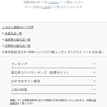
掲載情報の誤り等は
こちら
よりご報告ください
口コミ投稿は
こちら
から受け付けております
ふるさと納税ガイドTOP
全返礼品一覧
滋賀県の返礼品一覧
日野町の返礼品一覧
[8月発送] 近江牛 100% ハンバーグ 3個 レンチン デミグラス ソース 付き 湯煎
電子レンジ 簡単調理 国産 黒毛和牛 牛肉 神戸牛 松阪牛 に並ぶ 日本 三大和牛 ブ
ランド ギフト 肉汁 高級 父の日 内祝い 和牛 国産 冷凍 個包装 マルタケ西川 滋
賀県日野町 送料無料
ランキング
還元率コスパランキング（提携サイト）
おすすめサイト解説
人気の特集
掲載している寄附金額等の全ての情報は万全の保証をいたしかねます。詳細は
免
責事項
をご覧ください