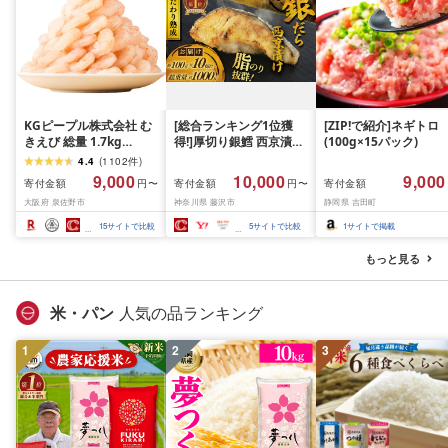
KGピープル株式会社 む
[総合ランキング1位獲
[ZIP!で紹介]ネギトロ
きえび 総量 1.7kg
得!]厚切り銀鱈 西京漬け
(100g×15パック)
(850g×2P) 特大 5Lサイ
訳あり 銀鱈 西京漬け 計
4.4
(
1102
件
)
ズ バナメイエビ バラ凍
約 1,000g (約 100g × 10
9,000
10,000
9,000
寄付金額
寄付金額
寄付金額
円〜
円〜
結 下処理不要 サイズ不
切) 西京味噌 西京みそ 味
大阪府 泉佐野市
神奈川県 藤沢市
静岡県 吉田町
揃い 訳あり
噌漬け みそ 味噌 鮮魚 魚
介 銀だら 銀ダラ ギンダ
15
サイトで比較
5
サイトで比較
1
サイトで掲載
ラ ぎんだら 鱈 タラ 魚
西京焼き 西京漬 西京や
もっと見る
き 冷凍 厳選 鮮魚 漬け魚
漬魚 新鮮 小分け 人気返
礼品 おかず おつまみ お
米・パン
人気の品ランキング
酒のあて 家計応援
10000円 魚喜 神奈川 湘
1
2
南 藤沢
3