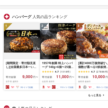
ハンバーグ
人気の品ランキング
1
2
3
[期間限定・寄付額見直
1957年創業 特上ハンバ
[累計4000万個突破!]＼
し][全国最多日本一いわ
ーグ 140g×6個〜25個
個数が選べる!/鉄板焼
て牛入り]ハンバーグ
「個数・お届け月を選べ
ンバーグ デミソース 1
4.7
(
1018
件
)
4.7
(
27886
件
1.5kg(150g×10個) いわ
る!」「唐津バーグ」商
個〜20個 温めるだけ 
9,000
11,000
10,000
寄付金額
寄付金額
寄付金額
円〜
円〜
円
て牛 × 岩中豚 ハンバー
標登録済!! 冷凍真空パッ
岡 飯塚 冷凍 小分け 大
岩手県 盛岡市
佐賀県 唐津市
福岡県 飯塚市
グ 合挽き 合い挽き 黒毛
ク ハンバーグ 惣菜 冷凍
量 ハンバーグ 肉 牛 簡
和牛 人気 冷凍 個包装 小
ギフト 国産 個包装 焼く
調理 特製 湯煎 人気 お
3
サイトで比較
11
サイトで比較
15
サイトで比
分け 冷凍 牛肉 豚肉 和牛
だけ 牛 豚 合挽き「2026
し
ビーフ ポーク はんばー
年 令和8年」
もっと見る
ぐ 挽肉 お肉 ミンチ 肉
お弁当 hannba-gu ラン
キング 1位 1万円以下 岩