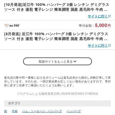
[10月発送]近江牛 100% ハンバーグ 3個 レンチン デミグラス
ソース 付き 湯煎 電子レンジ 簡単調理 国産 黒毛和牛 牛肉 神
戸牛 松阪牛 に並ぶ 日本 三大和牛 ブランド ギフト 肉汁 高級
サイトに行く
父の日 内祝い 和牛 国産 冷凍 個包装 マルタケ西川 滋賀県日野
町 送料無料
5,000
au PAY
寄付金額
:
円
[8月発送] 近江牛 100% ハンバーグ 3個 レンチン デミグラス
ソース 付き 湯煎 電子レンジ 簡単調理 国産 黒毛和牛 牛肉 神
戸牛 松阪牛 に並ぶ 日本 三大和牛 ブランド ギフト 肉汁 高級
サイトに行く
父の日 内祝い 和牛 国産 冷凍 個包装 マルタケ西川 滋賀県日野
町 送料無料
取扱サイトをもっと見る
返礼品の量や同一価格におけるボリュームは返礼品名から抽出し自動計算して表
示しています。そのため、一部計算結果が正しくない場合がありますので、寄付
前に必ずご自身でご確認いただくようお願いします。
プログラムによる最終更新日時 2026年08月09日 01時00分
カテゴリ
肉
牛肉
ハム・ソーセージ・ハンバーグ
ハンバーグ