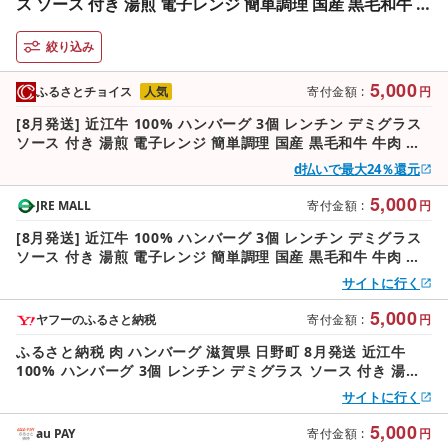
ス ソース 付き 湯煎 電子レンジ 簡単調理 国産 黒毛和牛 牛
肉 神戸牛 松阪牛 に並ぶ 日本 三大和牛 ブランド ギフト 肉
汁 高級 父の日 内祝い 和牛 国産 冷凍 個包装 マルタケ西川
絞り込み
滋賀県日野町 送料無料
5,000
ふるさとチョイス
人気
寄付金額
:
円
[8月発送] 近江牛 100% ハンバーグ 3個 レンチン デミグラス
ソース 付き 湯煎 電子レンジ 簡単調理 国産 黒毛和牛 牛肉 神
戸牛 松阪牛 に並ぶ 日本 三大和牛 ブランド ギフト 肉汁 高級
d払いで最大24％還元
父の日 内祝い 和牛 国産 冷凍 個包装 マルタケ西川 滋賀県日野
町 送料無料
5,000
JRE MALL
寄付金額
:
円
[8月発送] 近江牛 100% ハンバーグ 3個 レンチン デミグラス
ソース 付き 湯煎 電子レンジ 簡単調理 国産 黒毛和牛 牛肉 神
戸牛 松阪牛 に並ぶ 日本 三大和牛 ブランド ギフト 肉汁 高級
サイトに行く
父の日 内祝い 和牛 国産 冷凍 個包装 マルタケ西川 滋賀県日野
町 送料無料
5,000
ヤフーのふるさと納税
寄付金額
:
円
ふるさと納税 肉 ハンバーグ 滋賀県 日野町 8月発送 近江牛
100% ハンバーグ 3個 レンチン デミグラス ソース 付き 湯煎
電子レンジ 簡単調理 国産 黒毛和牛…
サイトに行く
5,000
au PAY
寄付金額
:
円