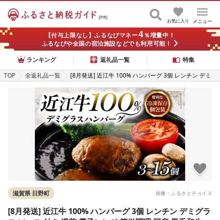
[PR]
お気に入り
メニュー
4
【付与上限なし】ふるなびマネー
％増量中！
ふるなびや全国の宿泊施設などでも利用可能！
ランキング
返礼品一覧
特集
TOP
全返礼品一覧
[8月発送] 近江牛 100% ハンバーグ 3個 レンチン デミ
グラス ソース 付き 湯煎 電子レンジ 簡単調理 国産 黒毛
和牛 牛肉 神戸牛 松阪牛 に並ぶ 日本 三大和牛 ブランド
ギフト 肉汁 高級 父の日 内祝い 和牛 国産 冷凍 個包装
マルタケ西川 滋賀県日野町 送料無料
滋賀県 日野町
画像：ふるさとチョイス
[8月発送] 近江牛 100% ハンバーグ 3個 レンチン デミグラ