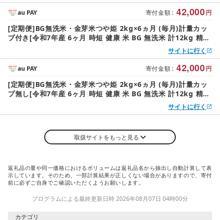
42,000
au PAY
寄付金額
:
円
[定期便]BG無洗米・金芽米つや姫 2kg×6ヵ月 (毎月)計量カッ
プ付き[令和7年産 6ヶ月 時短 健康 米 BG 無洗米 計12kg 精米
半年間 島根県産 節水 アウトドア キャンプ 東洋ライス おすす
サイトに行く
め 島根県 安来市][42-SS-40]
42,000
au PAY
寄付金額
:
円
[定期便]BG無洗米・金芽米つや姫 2kg×6ヵ月 (毎月)計量カッ
プ無し[令和7年産 6ヶ月 時短 健康 米 BG 無洗米 計12kg 精米
半年間 島根県産 節水 アウトドア キャンプ 東洋ライス おすす
サイトに行く
め 島根県 安来市][42-SS-40-2]
取扱サイトをもっと見る
返礼品の量や同一価格におけるボリュームは返礼品名から抽出し自動計算して表
示しています。そのため、一部計算結果が正しくない場合がありますので、寄付
前に必ずご自身でご確認いただくようお願いします。
プログラムによる最終更新日時 2026年08月07日 04時00分
カテゴリ