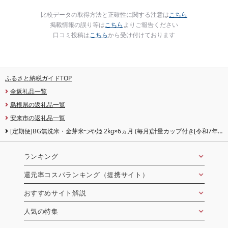
比較データの取得方法と正確性に関する注意は
こちら
掲載情報の誤り等は
こちら
よりご報告ください
口コミ投稿は
こちら
から受け付けております
ふるさと納税ガイドTOP
全返礼品一覧
島根県の返礼品一覧
安来市の返礼品一覧
[定期便]BG無洗米・金芽米つや姫 2kg×6ヵ月 (毎月)計量カップ付き[令和7年
産 6ヶ月 時短 健康 米 BG 無洗米 計12kg 精米 半年間 島根県産 節水 アウトドア
キャンプ 東洋ライス おすすめ 島根県 安来市][42-SS-40]
ランキング
還元率コスパランキング（提携サイト）
おすすめサイト解説
人気の特集