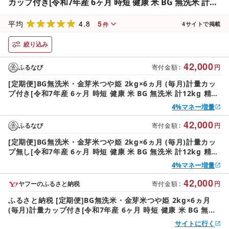
カップ付き[令和7年産 6ヶ月 時短 健康 米 BG 無洗米 計
12kg 精米 半年間 島根県産 節水 アウトドア キャンプ 東
4.8
5
洋ライス おすすめ 島根県 安来市][42-SS-40]
平均
4
サイトで掲載
件
絞り込み
42,000
ふるなび
寄付金額
:
円
[定期便]BG無洗米・金芽米つや姫 2kg×6ヵ月 (毎月)計量カッ
プ付き[令和7年産 6ヶ月 時短 健康 米 BG 無洗米 計12kg 精米
半年間 島根県産 節水 アウトドア キャンプ 東洋ライス おすす
4%マネー増量
め 島根県 安来市][42-SS-40]
42,000
ふるなび
寄付金額
:
円
[定期便]BG無洗米・金芽米つや姫 2kg×6ヵ月 (毎月)計量カッ
プ無し[令和7年産 6ヶ月 時短 健康 米 BG 無洗米 計12kg 精米
半年間 島根県産 節水 アウトドア キャンプ 東洋ライス おすす
4%マネー増量
め 島根県 安来市][42-SS-40-2]
42,000
ヤフーのふるさと納税
寄付金額
:
円
ふるさと納税 [定期便]BG無洗米・金芽米つや姫 2kg×6ヵ月
(毎月)計量カップ付き[令和7年産 6ヶ月 時短 健康 米 BG 無洗
米 計12kg 精米.. 島根県安来市
サイトに行く