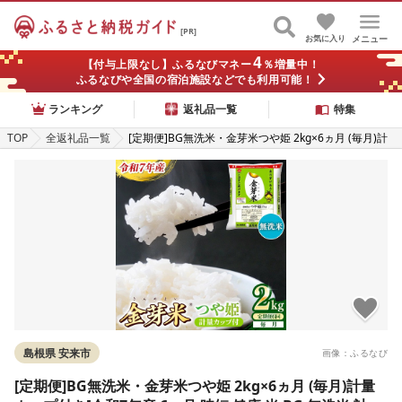
[PR]
お気に入り
メニュー
4
【付与上限なし】ふるなびマネー
％増量中！
ふるなびや全国の宿泊施設などでも利用可能！
ランキング
返礼品一覧
特集
TOP
全返礼品一覧
[定期便]BG無洗米・金芽米つや姫 2kg×6ヵ月 (毎月)計
量カップ付き[令和7年産 6ヶ月 時短 健康 米 BG 無洗米
計12kg 精米 半年間 島根県産 節水 アウトドア キャンプ
東洋ライス おすすめ 島根県 安来市][42-SS-40]
島根県 安来市
画像：ふるなび
[定期便]BG無洗米・金芽米つや姫 2kg×6ヵ月 (毎月)計量