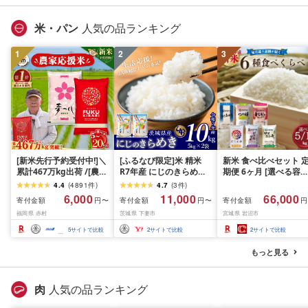
グ
米 岩沼産米
米・パン
人気の品ランキング
1
2
3
[新米先行予約受付中!]＼
[ふるなび限定]米 精米
新米 食べ比べセット 
累計467万kg出荷 /[農家
R7年産 にじのきらめき
期便 6ヶ月 [選べる容量
応援米]訳あり 令和7年産
10kg 10月 FN-Limited-
おこめ 精米 ライス ご
4.4
(
4891
件
)
4.7
(
3
件
)
令和8年産ふくきらり 夢
PR
ん つきあかり つや姫 
6,000
11,000
66,000
寄付金額
寄付金額
寄付金額
円〜
円〜
円
つくし 5kg 10kg 15kg
じのきらめき だて正夢
福岡県 赤村
茨城県 下妻市
宮城県 岩沼市
20kg [選べる品種・内容
ひとめぼれ ササニシキ
量・出荷時期]複数原料
セット 銘柄米 味比べ 
5
サイトで比較
2
サイトで比較
2
サイトで比較
米 白米 精米 国産 限定
リエーション お楽しみ
ごはん ご飯 白飯 米 お米
食味 毎日の食卓 毎月
もっと見る
ふるさと 人気 ランキン
わる 色々試せる 志賀
グ
米 岩沼産米
肉
人気の品ランキング