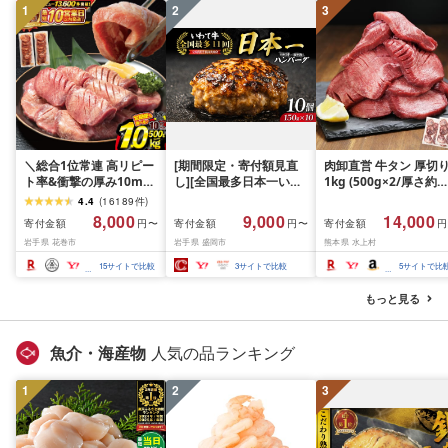
1
2
3
＼総合1位常連 高リピー
[期間限定・寄付額見直
肉卸直営 牛タン 厚切
ト率&衝撃の厚み10mm
し][全国最多日本一いわ
1kg (500g×2/厚さ約
厚切り牛タン 塩味/ ≪ス
て牛入り]ハンバーグ
10mm) 訳あり 訳有り
4.4
(
16189
件
)
ピード発送!!10営業日以
1.5kg(150g×10個) いわ
牛肉 焼肉 冷凍 スライ
8,000
9,000
14,000
寄付金額
寄付金額
寄付金額
円〜
円〜
円
内発送≫ 選べる内容量
て牛 × 岩中豚 ハンバー
業務用 バーベキュー
岩手県 花巻市
岩手県 盛岡市
熊本県 水上村
500g / 1kg 定期便 毎月
グ 合挽き 合い挽き 黒毛
BBQ おつまみ ギフト 
届く 牛肉 肉 BBQ ふるさ
和牛 人気 冷凍 個包装 小
祝い お中元 夏ギフト
15
サイトで比較
3
サイトで比較
5
サイトで比
と 人気 ランキング 岩手
分け 冷凍 牛肉 豚肉 和牛
県 花巻市
ビーフ ポーク はんばー
もっと見る
ぐ 挽肉 お肉 ミンチ 肉
お弁当 hannba-gu ラン
キング 1位 1万円以下 岩
魚介・海産物
人気の品ランキング
手県 盛岡市 東北 岩手 盛
岡 shikoku001k
1
2
3