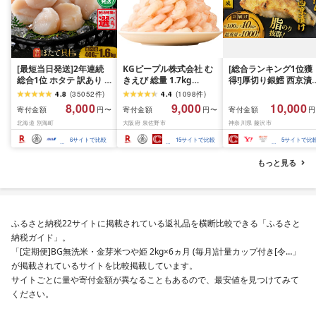
[最短当日発送]2年連続
KGピープル株式会社 む
[総合ランキング1位獲
総合1位 ホタテ 訳あり (
きえび 総量 1.7kg
得!]厚切り銀鱈 西京漬
ふるさと納税 ほたて ふ
(850g×2P) 特大 5Lサイ
訳あり 銀鱈 西京漬け 
4.8
(
35052
件
)
4.4
(
1098
件
)
るさと納税 訳あり 帆立
ズ バナメイエビ バラ凍
約 1,000g (約 100g × 
8,000
9,000
10,000
寄付金額
寄付金額
寄付金額
円〜
円〜
円
ふるさと わけあり ホタ
結 下処理不要 サイズ不
切) 西京味噌 西京みそ 
北海道 別海町
大阪府 泉佐野市
神奈川県 藤沢市
テ貝柱 貝 人気 不揃い 刺
揃い 訳あり
噌漬け みそ 味噌 鮮魚 
身 規格外 魚介 ランキン
介 銀だら 銀ダラ ギン
6
サイトで比較
15
サイトで比較
5
サイトで比
グ 海鮮 冷凍 発送時期が
ラ ぎんだら 鱈 タラ 魚
選べる 北海道 別海町 )
西京焼き 西京漬 西京
もっと見る
(クラウドファンディン
き 冷凍 厳選 鮮魚 漬け
グ対象)
漬魚 新鮮 小分け 人気
礼品 おかず おつまみ 
酒のあて 家計応援
10000円 魚喜 神奈川 
ふるさと納税22サイトに掲載されている返礼品を横断比較できる「ふるさと
南 藤沢
納税ガイド」。
「[定期便]BG無洗米・金芽米つや姫 2kg×6ヵ月 (毎月)計量カップ付き[令…」
が掲載されているサイトを比較掲載しています。
サイトごとに量や寄付金額が異なることもあるので、最安値を見つけてみて
ください。