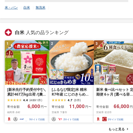
米・パン
白米
無洗米
白米
人気の品ランキング
1
2
3
[新米先行予約受付中!]＼
[ふるなび限定]米 精米
新米 食べ比べセット 
累計467万kg出荷 /[農家
R7年産 にじのきらめき
期便 6ヶ月 [選べる容量
応援米]訳あり 令和7年産
10kg 10月 FN-Limited-
おこめ 精米 ライス ご
4.4
(
4891
件
)
4.7
(
3
件
)
令和8年産ふくきらり 夢
PR
ん つきあかり つや姫 
6,000
11,000
66,000
寄付金額
寄付金額
寄付金額
円〜
円〜
円
つくし 5kg 10kg 15kg
じのきらめき だて正夢
福岡県 赤村
茨城県 下妻市
宮城県 岩沼市
20kg [選べる品種・内容
ひとめぼれ ササニシキ
量・出荷時期]複数原料
セット 銘柄米 味比べ 
5
サイトで比較
2
サイトで比較
2
サイトで比較
米 白米 精米 国産 限定
リエーション お楽しみ
ごはん ご飯 白飯 米 お米
食味 毎日の食卓 毎月
もっと見る
ふるさと 人気 ランキン
わる 色々試せる 志賀