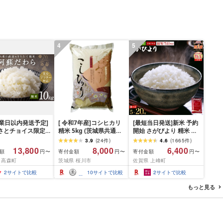
4
5
営業日以内発送予定]
[ 令和7年産]コシヒカリ
[最短当日発送]新米 予約
るさとチョイス限定
精米 5kg (茨城県共通返
開始 さがびより 精米 無
] [令和7年産] 阿蘇
礼品 かすみがうら市) 米
洗米[選べる容量]★単一
3.9
(
24
件
)
4.6
(
1665
件
)
 熊本県 高森町 オ
ごはん もっちり 甘い コ
米★総合1位獲得★選べ
13,800
8,000
6,400
額
寄付金額
寄付金額
円〜
円〜
円〜
ル米 計
メ お米 白米
る発送月★特A評価16年
 高森町
茨城県 桜川市
佐賀県 上峰町
(5kg×2袋)精米 お
連続 7年産 定期便 佐賀
5kg×2 10kg
県産米 令和 先行予約 米
2
サイトで比較
10
サイトで比較
2
サイトで比較
お米 精米 白米 ブランド
米 5kg 10kg 15kg 20kg
もっと見る
佐賀県産 数量限定