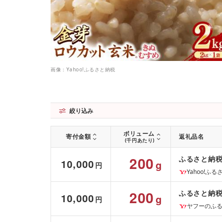
画像：Yahoo!ふるさと納税
絞り込み
ボリューム
寄付金額
返礼品名
(千円あたり)
200
ふるさと納税 
10,000
g
円
Yahoo!ふ
200
ふるさと納税 
10,000
g
円
ヤフーのふ