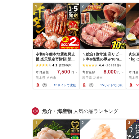
1
2
3
令和8年熊本地震復興支
＼総合1位常連 高リピー
肉卸直
援 楽天限定寄附額[訳あ
ト率&衝撃の厚み10mm
1kg 
り]牛タン 500g〜2kg 肉
厚切り牛タン 塩味/ ≪ス
10m
4.2
(
2290
件
)
4.4
(
16189
件
)
牛肉 訳あり 牛タン 冷凍
ピード発送!!10営業日以
牛肉 
7,500
8,000
寄付金額
寄付金額
寄付金
円〜
円〜
小分け 厚切り 薄切り 食
内発送≫ 選べる内容量
業務
熊本県 八代市
岩手県 花巻市
熊本県
べ比べ 500g 1kg 1.5kg
500g / 1kg 定期便 毎月
BBQ
2kg 牛 人気 ビーフ 牛た
届く 牛肉 肉 BBQ ふるさ
祝い 
13
サイトで比較
15
サイトで比較
ん ふるさと納税 ランキ
と 人気 ランキング 岩手
ング スピード発送 送料
県 花巻市
無料
魚介・海産物
人気の品ランキング
1
2
3