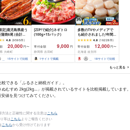
限定]鹿児島県産う
[ZIP!で紹介]ネギトロ
多数のTVやメディアで
蒲焼6尾 (合計
(100g×15パック)
も紹介されました!年間
以上)
総合ランキング4年連続1
4.6
(
9595
件
)
4.8
(
16228
件
)
位!北海道オホーツク海
20,000
9,000
12,000
額
寄付金額
寄付金額
円〜
円
円〜
産ホタテ玉冷 | ホタテ
県 大崎町
静岡県 吉田町
北海道 紋別市
ほたて hotate 帆立 貝柱
刺身 冷凍 貝 訳あり わけ
15
サイトで比較
1
サイトで掲載
18
サイトで比較
あり ワケアリ 大粒 サイ
ズ不揃い バラエティ 選
もっと見る
べる 定期便 特大 ジ
比較できる「ふるさと納税ガイド」。
きぬむすめ 2kg(2kg…」が掲載されているサイトを比較掲載しています
最安値を見つけてみてください。
得方法と正確性に関する注意は
こちら
り等は
こちら
よりご報告ください
は
こちら
から受け付けております