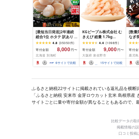
[最短当日発送]2年連続
KGピープル株式会社 む
[数量
総合1位 ホタテ 訳あり (
きえび 総量 1.7kg
なぎ長
ふるさと納税 ほたて ふ
(850g×2P) 特大 5Lサイ
600g
4.8
(
35050
件
)
4.4
(
1098
件
)
るさと納税 訳あり 帆立
ズ バナメイエビ バラ凍
8,000
9,000
寄付金額
寄付金額
寄付金
円〜
円〜
ふるさと わけあり ホタ
結 下処理不要 サイズ不
北海道 別海町
大阪府 泉佐野市
鹿児島
テ貝柱 貝 人気 不揃い 刺
揃い 訳あり
身 規格外 魚介 ランキン
6
サイトで比較
15
サイトで比較
グ 海鮮 冷凍 発送時期が
選べる 北海道 別海町 )
(クラウドファンディン
グ対象)
ふるさと納税22サイトに掲載されている返礼品を横断
「ふるさと納税 安来市 金芽ロウカット玄米 島根県産 
サイトごとに量や寄付金額が異なることもあるので、
比較データの取
掲載情報の誤
口コミ投稿