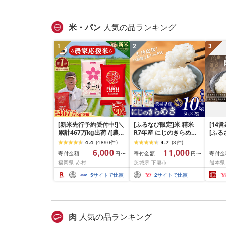
米・パン
人気の品ランキング
1
2
3
[新米先行予約受付中!]＼
[ふるなび限定]米 精米
[14
累計467万kg出荷 /[農家
R7年産 にじのきらめき
[ふ
応援米]訳あり 令和7年産
10kg 10月 FN-Limited-
寄附額
4.4
(
4890
件
)
4.7
(
3
件
)
令和8年産ふくきらり 夢
PR
だわら
6,000
11,000
寄付金額
寄付金額
寄付金
円〜
円〜
つくし 5kg 10kg 15kg
リジナ
福岡県 赤村
茨城県 下妻市
熊本県
20kg [選べる品種・内容
10kg
量・出荷時期]複数原料
米 米 
5
サイトで比較
2
サイトで比較
米 白米 精米 国産 限定
ごはん ご飯 白飯 米 お米
ふるさと 人気 ランキン
グ
肉
人気の品ランキング