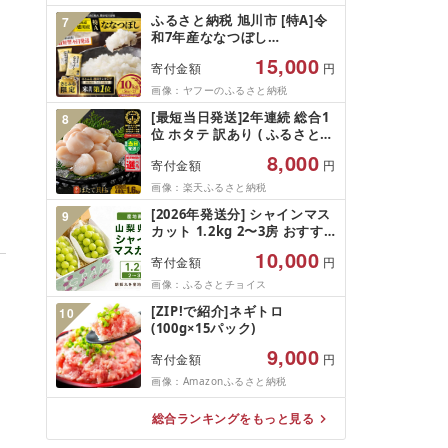
お中元 夏ギフト
ふるさと納税 旭川市 [特A]令
7
和7年産ななつぼし
10kg(5kg×2)北海道旭川産 米
15,000
寄付金額
円
お米[さとふる限定]_05957
画像：ヤフーのふるさと納税
[最短当日発送]2年連続 総合1
8
位 ホタテ 訳あり ( ふるさと納
税 ほたて ふるさと納税 訳あ
8,000
寄付金額
円
り 帆立 ふるさと わけあり ホ
タテ貝柱 貝 人気 不揃い 刺身
画像：楽天ふるさと納税
規格外 魚介 ランキング 海鮮
[2026年発送分] シャインマス
9
冷凍 発送時期が選べる 北海道
カット 1.2kg 2〜3房 おすす
別海町 )(クラウドファンディ
め 人気 山梨県 産地直送 フル
ング対象)
10,000
寄付金額
円
ーツ ブドウ 果物 ぶどう シャ
イン マスカット くだもの お
画像：ふるさとチョイス
届け 国産 葡萄 贈答 新鮮
。
[ZIP!で紹介]ネギトロ
10
(100g×15パック)
9,000
寄付金額
円
画像：Amazonふるさと納税
総合ランキングをもっと見る