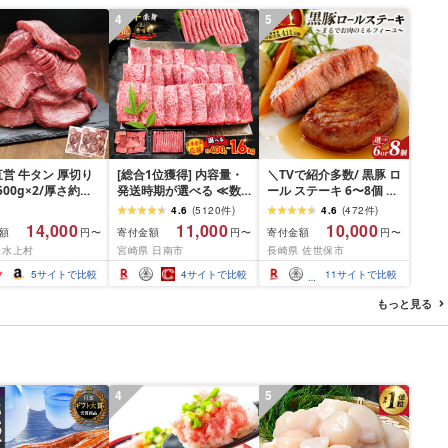
4
5
営 牛タン 厚切り
[総合1位獲得] 内容量・
＼TVで紹介多数/ 黒豚 ロ
(500g×2/厚さ約
発送時期が選べる ≪数
ール ステーキ 6〜8個 ≪
m) 訳あり 訳有り肉
量限定≫ 宮崎牛 赤身 ス
お箸でほぐせるやわらか
4.6
(
5120
件
)
4.6
(
472
件
)
焼肉 冷凍 スライス
ライス 焼肉 国産 肉 牛肉
さ≫ 職人厳選 無添加 小
14,000
11,000
10,000
額
寄付金額
寄付金額
円〜
円〜
円〜
用 バーベキュー
薄切り 黒毛和牛 A4 A5
分け オリジナル ポーク
 水上村
宮崎県 日南市
長崎県 佐世保市
 おつまみ ギフト お
人気 小分け 焼き肉 すき
ステーキ 子供も安心 豚
お中元 夏ギフト
焼き しゃぶしゃぶ 牛丼
豚肉 セット ジューシー
5
サイトで比較
4
サイトで比較
11
サイトで比較
BBQ ギフト 贈り物 おす
ギフト 贈り物 おすすめ
すめ 畜産農家応援 ミヤ
おかず 簡単調理 人気 送
もっと見る
チク 冷凍 宮崎県 日南市
料無料 長崎県 佐世保市
送料無料
豊味館
4
5