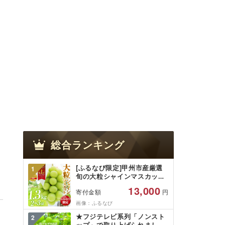
総合ランキング
[ふるなび限定]甲州市産厳選
1
旬の大粒シャインマスカット
約1.3kg 2〜3房[2026年発送]
13,000
寄付金額
円
(MG)B12-472 FN-Limited-
VO シャインマスカット フル
画像：ふるなび
ーツ
★フジテレビ系列「ノンスト
2