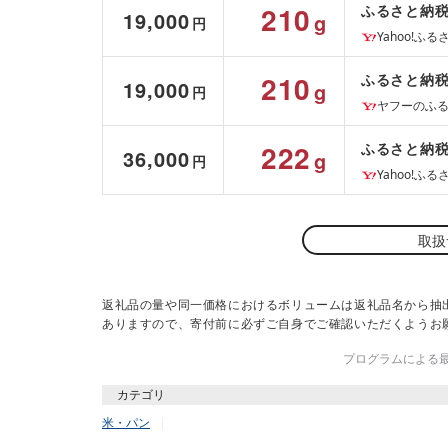
210
ふるさと納税 
19,000
g
円
Yahoo!ふ
210
ふるさと納税 
19,000
g
円
ヤフーのふ
222
ふるさと納税 
36,000
g
円
Yahoo!ふ
取扱
返礼品の量や同一価格におけるボリュームは返礼品名から抽
ありますので、寄付前に必ずご自身でご確認いただくようお
プログラムによる最終
カテゴリ
米・パン