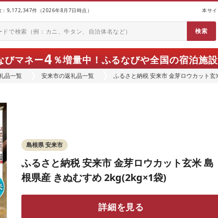
9,172,347件（2026年8月7日時点）
本サイ
4
なびマネー
％増量中！
ふるなびや全国の宿泊施設
礼品一覧
安来市の返礼品一覧
ふるさと納税 安来市 金芽ロウカット玄米 島
島根県 安来市
ふるさと納税 安来市 金芽ロウカット玄米 島
根県産 きぬむすめ 2kg(2kg×1袋)
詳細を見る