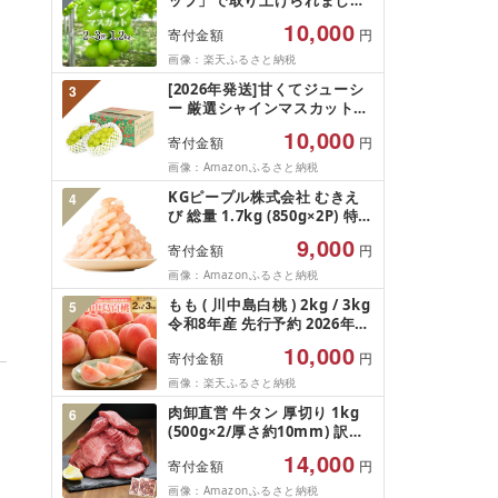
ップ」で取り上げられました!
★[2026年発送先行予約]南ア
10,000
寄付金額
円
ルプス市産シャインマスカッ
ト1.2kg以上(2〜3房)ふるさと
画像：楽天ふるさと納税
納税 おすすめ 山梨県 南アル
[2026年発送]甘くてジューシ
3
プス市 送料無料 AL
ー 厳選シャインマスカット
1.2kg (2026年9月前半(1〜15
10,000
寄付金額
円
日)から10月下旬までの発送)
フルーツ ぶどう 果物 山梨県
画像：Amazonふるさと納税
産 2026 旬 大粒 高級 ブドウ
KGピープル株式会社 むきえ
4
葡萄 富士吉田市
び 総量 1.7kg (850g×2P) 特大
5Lサイズ バナメイエビ バラ
9,000
寄付金額
円
凍結 下処理不要 サイズ不揃い
訳あり
画像：Amazonふるさと納税
もも ( 川中島白桃 ) 2kg / 3kg
5
令和8年産 先行予約 2026年
山形県産 桃 白桃 果物 フルー
10,000
寄付金額
円
ツ 秀品 のし 贈答 ギフト おす
そ分け 期間限定 冷蔵便 送料
画像：楽天ふるさと納税
無料 産地直送 お取り寄せ [ 山
肉卸直営 牛タン 厚切り 1kg
6
形県 天童市 ]
(500g×2/厚さ約10mm) 訳あ
り 訳有り肉 牛肉 焼肉 冷凍 ス
14,000
寄付金額
円
ライス 業務用 バーベキュー
BBQ おつまみ ギフト お祝い
画像：Amazonふるさと納税