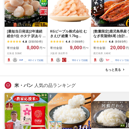
[最短当日発送]2年連続
KGピープル株式会社 む
[数量限定]鹿児島県産
総合1位 ホタテ 訳あり (
きえび 総量 1.7kg
なぎ長蒲焼6尾 (合計
ふるさと納税 ほたて ふ
(850g×2P) 特大 5Lサイ
600g以上)
4.8
(
35050
件
)
4.4
(
1098
件
)
4.6
(
9595
件
)
るさと納税 訳あり 帆立
ズ バナメイエビ バラ凍
8,000
9,000
20,000
寄付金額
寄付金額
寄付金額
円〜
円〜
円
ふるさと わけあり ホタ
結 下処理不要 サイズ不
北海道 別海町
大阪府 泉佐野市
鹿児島県 大崎町
テ貝柱 貝 人気 不揃い 刺
揃い 訳あり
身 規格外 魚介 ランキン
6
サイトで比較
15
サイトで比較
15
サイトで比
グ 海鮮 冷凍 発送時期が
選べる 北海道 別海町 )
もっと見る
(クラウドファンディン
グ対象)
米・パン
人気の品ランキング
1
2
3