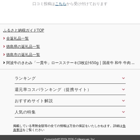
口コミ投稿は
こちら
から受け付けております
ふるさと納税ガイドTOP
全返礼品一覧
徳島県の返礼品一覧
徳島市の返礼品一覧
阿波牛のきわみ「一貫牛」ロースステーキ(3枚)計650g | 国産牛 和牛 牛肉 牛
肉 焼肉 ロース ブランド牛 ぎゅうにく ぎゅう にく 人気 冷凍 送料無料 贈答 プ
レゼント お取り寄せ グルメ 記念日 パーティ
ランキング
還元率コスパランキング（提携サイト）
おすすめサイト解説
人気の特集
掲載している寄附金額等の全ての情報は万全の保証をいたしかねます。詳細は
免
責事項
をご覧ください
Copyright©2019-2026 Colleagues Inc.