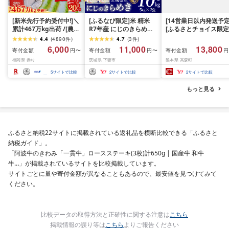
[新米先行予約受付中!]＼
[ふるなび限定]米 精米
[14営業日以内発送予定
累計467万kg出荷 /[農家
R7年産 にじのきらめき
[ふるさとチョイス限定
応援米]訳あり 令和7年産
10kg 10月 FN-Limited-
寄附額] [令和7年産] 
4.4
(
4890
件
)
4.7
(
3
件
)
令和8年産ふくきらり 夢
PR
だわら 熊本県 高森町 
6,000
11,000
13,800
寄付金額
寄付金額
寄付金額
円〜
円〜
円
つくし 5kg 10kg 15kg
リジナル米 計
福岡県 赤村
茨城県 下妻市
熊本県 高森町
20kg [選べる品種・内容
10kg(5kg×2袋)精米 お
量・出荷時期]複数原料
米 米 5kg×2 10kg
5
サイトで比較
2
サイトで比較
2
サイトで比較
米 白米 精米 国産 限定
ごはん ご飯 白飯 米 お米
もっと見る
ふるさと 人気 ランキン
グ
ふるさと納税22サイトに掲載されている返礼品を横断比較できる「ふるさと
納税ガイド」。
「阿波牛のきわみ「一貫牛」ロースステーキ(3枚)計650g | 国産牛 和牛
牛…」が掲載されているサイトを比較掲載しています。
サイトごとに量や寄付金額が異なることもあるので、最安値を見つけてみて
ください。
比較データの取得方法と正確性に関する注意は
こちら
掲載情報の誤り等は
こちら
よりご報告ください