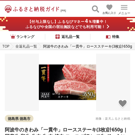
[PR]
お気に入り
メニュー
4
【付与上限なし】ふるなびマネー
％増量中！
ふるなびや全国の宿泊施設などでも利用可能！
ランキング
返礼品一覧
特集
TOP
全返礼品一覧
阿波牛のきわみ「一貫牛」ロースステーキ(3枚)計650g
| 国産牛 和牛 牛肉 牛 肉 焼肉 ロース ブランド牛 ぎゅ
うにく ぎゅう にく 人気 冷凍 送料無料 贈答 プレゼント
お取り寄せ グルメ 記念日 パーティ
徳島県 徳島市
画像：楽天ふるさと納税
阿波牛のきわみ「一貫牛」ロースステーキ(3枚)計650g |