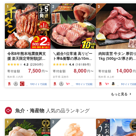
1
2
3
令和8年熊本地震復興支
＼総合1位常連 高リピー
肉卸直営 牛タン 厚切
援 楽天限定寄附額[訳あ
ト率&衝撃の厚み10mm
1kg (500g×2/厚さ約
り]牛タン 500g〜2kg 肉
厚切り牛タン 塩味/ ≪ス
10mm) 訳あり 訳有り
4.2
(
2290
件
)
4.4
(
16189
件
)
牛肉 訳あり 牛タン 冷凍
ピード発送!!10営業日以
牛肉 焼肉 冷凍 スライ
7,500
8,000
14,000
寄付金額
寄付金額
寄付金額
円〜
円〜
円
小分け 厚切り 薄切り 食
内発送≫ 選べる内容量
業務用 バーベキュー
熊本県 八代市
岩手県 花巻市
熊本県 水上村
べ比べ 500g 1kg 1.5kg
500g / 1kg 定期便 毎月
BBQ おつまみ ギフト 
2kg 牛 人気 ビーフ 牛た
届く 牛肉 肉 BBQ ふるさ
祝い お中元 夏ギフト
13
サイトで比較
15
サイトで比較
5
サイトで比
ん ふるさと納税 ランキ
と 人気 ランキング 岩手
ング スピード発送 送料
県 花巻市
もっと見る
無料
魚介・海産物
人気の品ランキング
1
2
3