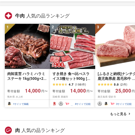
牛肉
人気の品ランキング
1
2
3
肉卸直営 ハラミ ハラミ
すき焼き 食べ比べスラ
[ふるさと納税]ナンチ
ステーキ 1kg(500g×2パ
イス3種セット900g [グ
鹿児島県産 黒毛和牛 
ック) 2〜3人前 焼肉 は
ランプリ受賞]小分け ロ
ースステーキ 4枚・計
4.7
(
198
件
)
5.0
(
2
件
)
らみ 牛はらみ 厚切りハ
ース バラ モモorカタ 牛
1kg[A608]
14,000
14,000
25,000
寄付金額
寄付金額
寄付金額
円〜
円〜
円
ラミ 肉 牛肉 [肉卸厳選
肉 鉄板焼肉 焼きしゃぶ
熊本県 水上村
宮崎県 西都市
鹿児島県 曽於市
究極の多汁感 極厚ハラ
すき焼き肉 [14-10a]リピ
ミステーキ1kg] (1kg, 1,
ーター続出!! 肉ランキン
1
サイトで掲載
8
サイトで比較
3
サイトで比較
キログラム)
グ
もっと見る
肉
人気の品ランキング