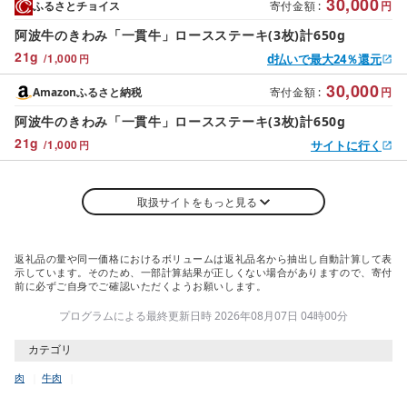
30,000
ふるさとチョイス
寄付金額
:
円
阿波牛のきわみ「一貫牛」ロースステーキ(3枚)計650g
21
g
/
1,000
d払いで最大24％還元
円
30,000
Amazonふるさと納税
寄付金額
:
円
阿波牛のきわみ「一貫牛」ロースステーキ(3枚)計650g
21
g
/
1,000
サイトに行く
円
取扱サイトをもっと見る
返礼品の量や同一価格におけるボリュームは返礼品名から抽出し自動計算して表
示しています。そのため、一部計算結果が正しくない場合がありますので、寄付
前に必ずご自身でご確認いただくようお願いします。
プログラムによる最終更新日時 2026年08月07日 04時00分
カテゴリ
肉
牛肉