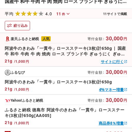
国産牛 和牛 牛肉 牛 肉 焼肉 ロース ブランド牛 ぎゅうにく
ぎゅう にく 人気 冷凍 送料無料 贈答 プレゼント お取り寄
4.0
11
せ グルメ 記念日 パーティ
平均
11
サイトで掲載
件
絞り込み
30,000
楽天ふるさと納税
人気
寄付金額
:
円
阿波牛のきわみ「一貫牛」ロースステーキ(3枚)計650g | 国産
牛 和牛 牛肉 牛 肉 焼肉 ロース ブランド牛 ぎゅうにく ぎゅう
にく 人気 冷凍 送料無料 贈答 プレゼント お取り寄せ グルメ
21
g
/
1,000
サイトに行く
円
記念日 パーティ
30,000
ふるなび
寄付金額
:
円
阿波牛のきわみ「一貫牛」ロースステーキ(3枚)計650g
21
g
/
1,000
4%マネー増量
円
30,000
Yahoo!ふるさと納税
寄付金額
:
円
ふるさと納税 徳島市 阿波牛のきわみ「一貫牛」ロースステー
キ(3枚)計650g[AA005]
21
g
/
1,000
商品券8％増量
円