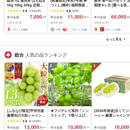
総合1位 無洗米 はえぬき
[数量限定]令和7年産 夢
新米 食べ比べセット 
5kg 10kg 20kg 定期便
つくし(精米) 福岡県産ブ
期便 6ヶ月 [選べる容量
も選べる レビュー高評
ランド米 10kg (品
おこめ 精米 ライス ご
4.6
(
1054
件
)
4.8
(
9
件
)
価 山形県産 令和7年産
番:3X11R7)
ん つきあかり つや姫 
7,000
11,500
66,000
寄付金額
寄付金額
寄付金額
円
円〜
円
選べる内容量 発送時期
じのきらめき だて正夢
山形県 西川町
福岡県 赤村
宮城県 岩沼市
定期便 3ヶ月 6ヶ月 3回
ひとめぼれ ササニシキ
6回 3か月 6か月 ランキ
セット 銘柄米 味比べ 
1
サイトで掲載
7
サイトで比較
2
サイトで比較
ング1位 精米 お米 米 お
リエーション お楽しみ
こめ ごはん ご飯 ライス
食味 毎日の食卓 毎月
もっと見る
白米 国産 ブランド米 弁
わる 色々試せる 志賀
当 FYN1-131var
米 岩沼産米
総合
人気の品ランキング
1
2
3
[ふるなび限定]甲州市産
★フジテレビ系列「ノン
[2026年発送]甘くてジ
厳選旬の大粒シャインマ
ストップ」で取り上げら
ーシー 厳選シャインマ
スカット 約1.3kg 2〜3
れました!★[2026年発送
スカット1.2kg (2026
4.6
(
4126
件
)
房[2026年発送]
先行予約]南アルプス市
月前半(1〜15日)から1
13,000
10,000
10,000
寄付金額
寄付金額
寄付金額
円〜
円〜
(MG)B12-472 FN-
産シャインマスカット
月下旬までの発送) フ