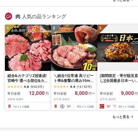
取り寄せ 弁当 家計応援
千葉県産 R8 2026年 産
千葉 千葉県 香取市
肉
人気の品ランキング
1
2
3
総合&カテゴリ2冠達成!
＼総合1位常連 高リピー
[期間限定・寄付額見直
宮崎牛 選べる部位&カッ
ト率&衝撃の厚み10mm
し][全国最多日本一い
ト (赤身&霜降り)or(赤身
厚切り牛タン 塩味/ ≪ス
て牛入り]ハンバーグ
4.6
(
6623
件
)
4.4
(
16192
件
)
のみ) 500g 1kg 2kg[発
ピード発送!!10営業日以
1.5kg(150g×10個) い
12,000
8,000
9,000
寄付金額
寄付金額
寄付金額
円
円〜
円
送時期が選べる] 牛肉 焼
内発送≫ 選べる内容量
て牛 × 岩中豚 ハンバー
宮崎県 都城市
岩手県 花巻市
岩手県 盛岡市
肉 すき焼き しゃぶしゃ
500g / 1kg 定期便 毎月
グ 合挽き 合い挽き 黒
ぶ ステーキ ギフト お中
届く 牛肉 肉 BBQ ふるさ
和牛 人気 冷凍 個包装 
1
サイトで掲載
15
サイトで比較
3
サイトで比較
元 夏ギフト 送料無料
と 人気 ランキング 岩手
分け 冷凍 牛肉 豚肉 和
SKU-N203 [宮崎県都城
県 花巻市
ビーフ ポーク はんば
もっと見る
市]
ぐ 挽肉 お肉 ミンチ 肉
お弁当 hannba-gu ラ
キング 1位 1万円以下 
手県 盛岡市 東北 岩手 