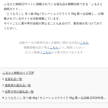
岡 shikoku001k
ふるさと納税22サイトに掲載されている返礼品を横断比較できる「ふるさと
納税ガイド」。
「とうもろこし 甘々娘 4kg / サニーショコラライラ 5kg 選べる品種 […」が掲
載されているサイトを比較掲載しています。
サイトごとに量や寄付金額が異なることもあるので、最安値を見つけてみて
ください。
比較データの取得方法と正確性に関する注意は
こちら
掲載情報の誤り等は
こちら
よりご報告ください
口コミ投稿は
こちら
から受け付けております
ふるさと納税ガイドTOP
全返礼品一覧
徳島県の返礼品一覧
吉野川市の返礼品一覧
とうもろこし 甘々娘 4kg / サニーショコラライラ 5kg 選べる品種 [2026年発
送]冷蔵 スイートコーン 甘い コーン とうもろこし トウモロコシ トウキビ とう
きび toumorokoshi かんかんむすめ カンカン娘 茹でとうもろこし 焼きとうもろ