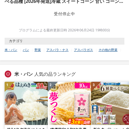
べる品種 [2026年発送]冷蔵 スイートコーン 甘い コーン
とうもろこし トウモロコシ トウキビ とうきび
toumorokoshi かんかんむすめ カンカン娘 茹でとうもろ
受付停止中
こし 焼きとうもろこし 天ぷら スープ コーンスープ BBQ
焼き肉 アウトドア キャンプ 特産品 産地直送 徳島県 吉野
プログラムによる最終更新日時 2026年06月24日 19時00分
川市 ふるさと納税とうもろこし
カテゴリ
米・パン
パン
野菜
アスパラ・ナス
アスパラガス
その他の野菜
米・パン
人気の品ランキング
1
2
3