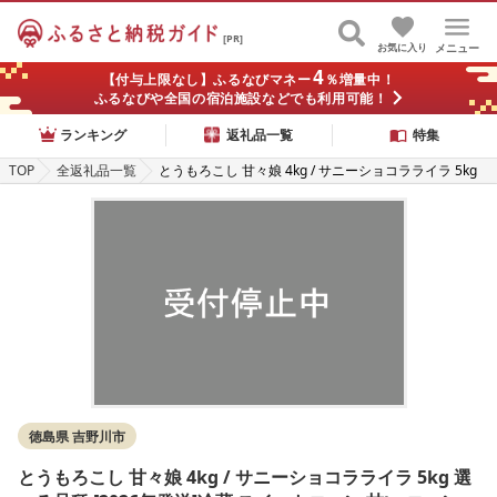
[PR]
お気に入り
メニュー
4
【付与上限なし】ふるなびマネー
％増量中！
ふるなびや全国の宿泊施設などでも利用可能！
ランキング
返礼品一覧
特集
TOP
全返礼品一覧
とうもろこし 甘々娘 4kg / サニーショコラライラ 5kg
選べる品種 [2026年発送]冷蔵 スイートコーン 甘い コ
ーン とうもろこし トウモロコシ トウキビ とうきび tou
morokoshi かんかんむすめ カンカン娘 茹でとうもろこ
し 焼きとうもろこし 天ぷら スープ コーンスープ BBQ
焼き肉 アウトドア キャンプ 特産品 産地直送 徳島県 吉
野川市 ふるさと納税とうもろこし
徳島県 吉野川市
とうもろこし 甘々娘 4kg / サニーショコラライラ 5kg 選