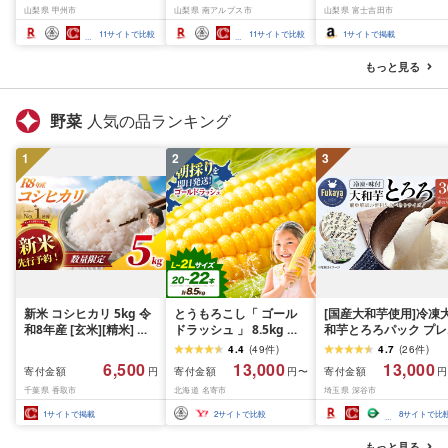
山梨県 甲州市
山梨県 南アルプス市
山梨県 富士吉田市
Limited-VO シャインマ
1.2kg以上(2〜3房)ふる
ーツ ぶどう 果物 山梨
スカット フルーツ
さと納税 おすすめ 山梨
産 2026 旬 大粒 高級 
11
サイトで比較
11
サイトで比較
1
サイトで掲載
県 南アルプス市 送料無
ドウ 葡萄 富士吉田市
料 AL
もっと見る
野菜
人気の品ランキング
1
2
3
新米 コシヒカリ 5kg 令
とうもろこし「 ゴール
[国産大和芋使用]冷凍
和8年産 [玄米][精米] 先
ドラッシュ 」 8.5kg 以
和芋とろろパック プレ
行予約 一等米 白米 米 お
上 北海道 名寄 スイート
ーン20パック・青のり
4.4
(
49
件
)
4.7
(
26
件
)
米 数量 限定 こしひかり
コーン
10パック/計30パック
6,500
13,000
13,000
寄付金額
寄付金額
寄付金額
円
円〜
円
5キロ 米5kg ごはん こめ
[11218-0367]
千葉県 香取市
北海道 名寄市
埼玉県 深谷市
コメ はくまい お米マイ
スター 厳選 予約 白飯 ※
1
サイトで掲載
2
サイトで比較
8
サイトで比
okome kome おむすび
おにぎり 国産 飯 おこめ
もっと見る