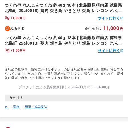
つくね串 れんこんつくね 約40g 18本 [北島藤原精肉店 徳島県
北島町 29al0013] 鶏肉 焼き鳥 やきとり 焼鳥 レンコン れんこ
ん レンコンつくね 冷凍 串 おつまみ
3
g
/
1,000
サイトに行く
円
11,000
ふるラボ
寄付金額
:
円
つくね串 れんこんつくね 約40g 18本 [北島藤原精肉店 徳島県
北島町 29al0013] 鶏肉 焼き鳥 やきとり 焼鳥 レンコン れんこ
ん レンコンつくね 冷凍 串 おつまみ
3
g
/
1,000
サイトに行く
円
返礼品の量や同一価格におけるボリュームは返礼品名から抽出し自動計算して表
示しています。そのため、一部計算結果が正しくない場合がありますので、寄付
前に必ずご自身でご確認いただくようお願いします。
プログラムによる最終更新日時 2026年08月10日 06時00分
カテゴリ
肉
鶏肉
惣菜・加工食品