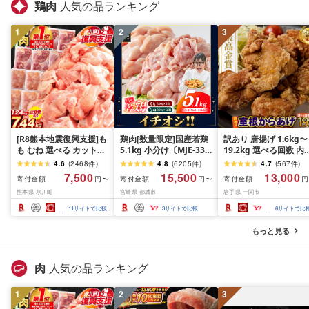
鶏肉
人気の品ランキング
1
2
3
[R8熊本地震復興支援]も
鶏肉[数量限定]国産若鶏
訳あり 唐揚げ 1.6kg〜
も むね 選べる カット済
5.1kg 小分け〔MJE-33-
19.2kg 選べる回数 内
鶏 小分け 1万円以下 ふ
007-N5100g〕鶏肉
量 室根からあげ から
4.6
(
2468
件
)
4.8
(
6205
件
)
4.7
(
567
件
)
るさと納税 鶏肉 うまか
げ からあげ 冷凍 惣菜 
7,500
15,500
13,000
寄付金額
寄付金額
寄付金額
円〜
円〜
円
チキン [出荷時期をお選
弁当 おかず 鶏肉 鶏も
熊本県 氷川町
宮崎県 都城市
岩手県 一関市
びください]熊本県産 肉
奥州いわいどり レンジ
定期便 とり とり肉 とり
簡単 時短 家ごはん 夏
11
サイトで比較
3
サイトで比較
6
サイトで比
むね 鳥もも肉 小分けバ
み 昼食 業務用 国産鶏 
ック 鳥 とりもも 冷凍 大
気 定期便 ふるさと納
もっと見る
容量 もも肉 簡易包装
送料無料 オヤマ 岩手
一関市
肉
人気の品ランキング
1
2
3