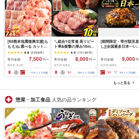
[R8熊本地震復興支援]も
＼総合1位常連 高リピー
[期間限定・寄付額見直
も むね 選べる カット済
ト率&衝撃の厚み10mm
し][全国最多日本一い
鶏 小分け 1万円以下 ふ
厚切り牛タン 塩味/ ≪ス
て牛入り]ハンバーグ
4.6
(
2468
件
)
4.4
(
16196
件
)
るさと納税 鶏肉 うまか
ピード発送!!10営業日以
1.5kg(150g×10個) い
7,500
8,000
9,000
寄付金額
寄付金額
寄付金額
円〜
円〜
円
チキン [出荷時期をお選
内発送≫ 選べる内容量
て牛 × 岩中豚 ハンバー
熊本県 氷川町
岩手県 花巻市
岩手県 盛岡市
びください]熊本県産 肉
500g / 1kg 定期便 毎月
グ 合挽き 合い挽き 黒
定期便 とり とり肉 とり
届く 牛肉 肉 BBQ ふるさ
和牛 人気 冷凍 個包装 
11
サイトで比較
15
サイトで比較
3
サイトで比較
むね 鳥もも肉 小分けバ
と 人気 ランキング 岩手
分け 冷凍 牛肉 豚肉 和
ック 鳥 とりもも 冷凍 大
県 花巻市
ビーフ ポーク はんば
もっと見る
容量 もも肉 簡易包装
ぐ 挽肉 お肉 ミンチ 肉
お弁当 hannba-gu ラ
キング 1位 1万円以下 
惣菜・加工食品
人気の品ランキング
手県 盛岡市 東北 岩手 
岡 shikoku001k
1
2
3