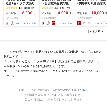
総合1位 ホタテ 訳あり (
べる 宮城県産 内容量 発
得!]厚切り銀鱈 西京漬
ふるさと納税 ほたて ふ
送回数 発送月] [宮城東洋
訳あり 銀鱈 西京漬け 
4.8
(
35060
件
)
4.6
(
6182
件
)
るさと納税 訳あり 帆立
宮城県 気仙沼市
約 1,000g (約 100g × 
8,000
8,000
10,000
寄付金額
寄付金額
寄付金額
円〜
円〜
円
ふるさと わけあり ホタ
20566318] 宮城県産 海
切) 西京味噌 西京みそ 
北海道 別海町
宮城県 気仙沼市
神奈川県 藤沢市
テ貝柱 貝 人気 不揃い 刺
鮮 訳アリ 規格外 不揃い
噌漬け みそ 味噌 鮮魚 
身 規格外 魚介 ランキン
さけ サケ 鮭切身 シャケ
介 銀だら 銀ダラ ギン
6
サイトで比較
5
サイトで比較
5
サイトで比
グ 海鮮 冷凍 発送時期が
切り身 冷凍 家庭用 おか
ラ ぎんだら 鱈 タラ 魚
選べる 北海道 別海町 )
ず 弁当 支援 サーモン 銀
西京焼き 西京漬 西京
もっと見る
(クラウドファンディン
鮭切り身 魚 2kg 3kg 定
き 冷凍 厳選 鮮魚 漬け
グ対象)
期便
漬魚 新鮮 小分け 人気
礼品 おかず おつまみ 
酒のあて 家計応援
10000円 魚喜 神奈川 
ふるさと納税22サイトに掲載されている返礼品を横断比較できる「ふるさと
南 藤沢
納税ガイド」。
「つくね串 れんこんつくね 約40g 18本 [北島藤原精肉店 徳島県 北島町 …」
が掲載されているサイトを比較掲載しています。
サイトごとに量や寄付金額が異なることもあるので、最安値を見つけてみて
ください。
比較データの取得方法と正確性に関する注意は
こちら
掲載情報の誤り等は
こちら
よりご報告ください
口コミ投稿は
こちら
から受け付けております