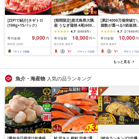
[ZIP!で紹介]ネギトロ
[期間限定]鹿児島県大隅
[累計4000万個突破!]＼
(100g×15パック)
産 うなぎ蒲焼 4尾(600g)
個数が選べる!/鉄板焼
KN007-004-04-cp18 う
ンバーグ デミソース 1
4.7
(
8688
件
)
4.7
(
27889
件
なぎ 鰻 魚 惣菜 総菜
個〜20個 温めるだけ 
9,000
18,000
10,000
寄付金額
寄付金額
寄付金額
円
円〜
円
岡 飯塚 冷凍 小分け 大
静岡県 吉田町
鹿児島県 鹿屋市
福岡県 飯塚市
量 ハンバーグ 肉 牛 簡
調理 特製 湯煎 人気 お
1
サイトで掲載
11
サイトで比較
15
サイトで比
し
もっと見る
魚介・海産物
人気の品ランキング
1
2
3
[最短当日発送]2年連続
鮭 訳あり 銀鮭 切身 [選
[総合ランキング1位獲