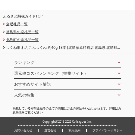
ふるさと納税ガイドTOP
全返礼品一覧
徳島県の返礼品一覧
北島町の返礼品一覧
つくね串 れんこんつくね 約40g 18本 [北島藤原精肉店 徳島県 北島町
29al0013] 鶏肉 焼き鳥 やきとり 焼鳥 レンコン れんこん レンコンつくね 冷凍
串 おつまみ
ランキング
還元率コスパランキング（提携サイト）
おすすめサイト解説
人気の特集
掲載している寄附金額等の全ての情報は万全の保証をいたしかねます。詳細は
免
責事項
をご覧ください
Copyright©2019-2026 Colleagues Inc.
お問い合わせ
運営会社
利用規約
プライバシーポリシー