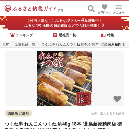
[PR]
お気に入り
メニュー
4
【付与上限なし】ふるなびマネー
％増量中！
ふるなびや全国の宿泊施設などでも利用可能！
ランキング
返礼品一覧
特集
TOP
全返礼品一覧
つくね串 れんこんつくね 約40g 18本 [北島藤原精肉店
徳島県 北島町 29al0013] 鶏肉 焼き鳥 やきとり 焼鳥 レ
ンコン れんこん レンコンつくね 冷凍 串 おつまみ
徳島県 北島町
画像：楽天ふるさと納税
つくね串 れんこんつくね 約40g 18本 [北島藤原精肉店 徳