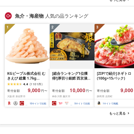
無料
ぐ 挽肉 お肉 ミンチ 肉
お弁当 hannba-gu ラ
キング 1位 1万円以下 
魚介・海産物
人気の品ランキング
手県 盛岡市 東北 岩手 
岡 shikoku001k
1
2
3
KGピープル株式会社 む
[総合ランキング1位獲
[ZIP!で紹介]ネギトロ
きえび 総量 1.7kg
得!]厚切り銀鱈 西京漬け
(100g×15パック)
(850g×2P) 特大 5Lサイ
訳あり 銀鱈 西京漬け 計
4.4
(
1101
件
)
ズ バナメイエビ バラ凍
約 1,000g (約 100g × 10
9,000
10,000
9,000
寄付金額
寄付金額
寄付金額
円〜
円〜
結 下処理不要 サイズ不
切) 西京味噌 西京みそ 味
大阪府 泉佐野市
神奈川県 藤沢市
静岡県 吉田町
揃い 訳あり
噌漬け みそ 味噌 鮮魚 魚
介 銀だら 銀ダラ ギンダ
15
サイトで比較
5
サイトで比較
1
サイトで掲載
ラ ぎんだら 鱈 タラ 魚
西京焼き 西京漬 西京や
もっと見る
き 冷凍 厳選 鮮魚 漬け魚
漬魚 新鮮 小分け 人気返
礼品 おかず おつまみ お
酒のあて 家計応援