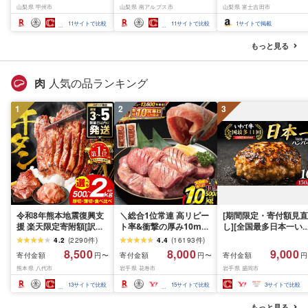
山梨県 甲州市
山梨県 南アルプス市
山梨県 富士吉田市
Limited-VO シャインマ
1.2kg以上(2〜3房)ふる
ーツ ぶどう 果物 山梨
スカット フルーツ
さと納税 おすすめ 山梨
産 2026 旬 大粒 高級 
11
サイトで比較
11
サイトで比較
1
サイトで掲載
県 南アルプス市 送料無
ドウ 葡萄 富士吉田市
料 AL
もっと見る
肉
人気の品ランキング
1
2
3
令和8年熊本地震復興支
＼総合1位常連 高リピー
[期間限定・寄付額見直
援 楽天限定寄附額[訳あ
ト率&衝撃の厚み10mm
し][全国最多日本一い
り]牛タン 500g〜2kg 肉
厚切り牛タン 塩味/ ≪ス
て牛入り]ハンバーグ
4.2
(
2290
件
)
4.4
(
16193
件
)
牛肉 訳あり 牛タン 冷凍
ピード発送!!10営業日以
1.5kg(150g×10個) い
8,500
8,000
9,000
寄付金額
寄付金額
寄付金額
円〜
円〜
円
小分け 厚切り 薄切り 食
内発送≫ 選べる内容量
て牛 × 岩中豚 ハンバー
熊本県 八代市
岩手県 花巻市
岩手県 盛岡市
べ比べ 500g 1kg 1.5kg
500g / 1kg 定期便 毎月
グ 合挽き 合い挽き 黒
2kg 牛 人気 ビーフ 牛た
届く 牛肉 肉 BBQ ふるさ
和牛 人気 冷凍 個包装 
13
サイトで比較
15
サイトで比較
3
サイトで比較
ん ふるさと納税 ランキ
と 人気 ランキング 岩手
分け 冷凍 牛肉 豚肉 和
ング スピード発送 送料
県 花巻市
ビーフ ポーク はんば
もっと見る