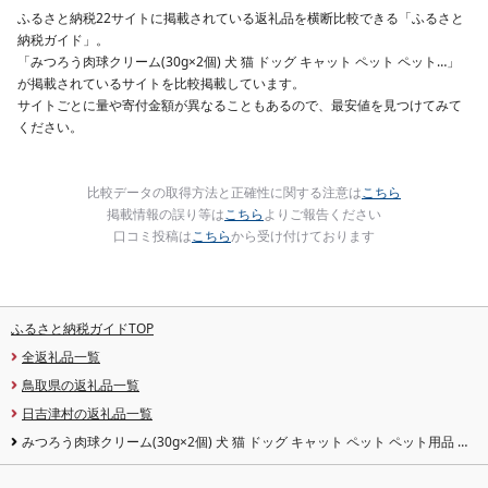
10000円 魚喜 神奈川 湘
ふるさと納税22サイトに掲載されている返礼品を横断比較できる「ふるさと
南 藤沢
納税ガイド」。
「みつろう肉球クリーム(30g×2個) 犬 猫 ドッグ キャット ペット ペット…」
が掲載されているサイトを比較掲載しています。
サイトごとに量や寄付金額が異なることもあるので、最安値を見つけてみて
ください。
比較データの取得方法と正確性に関する注意は
こちら
掲載情報の誤り等は
こちら
よりご報告ください
口コミ投稿は
こちら
から受け付けております
ふるさと納税ガイドTOP
全返礼品一覧
鳥取県の返礼品一覧
日吉津村の返礼品一覧
みつろう肉球クリーム(30g×2個) 犬 猫 ドッグ キャット ペット ペット用品 ペ
ットケア 肉球ケア 国産 安心 愛猫 愛猫家 メンテナンス ケアグッズ お手入れ 飼
育 蜂蜜 みつろう プレゼント ギフト 鳥取県 日吉津村