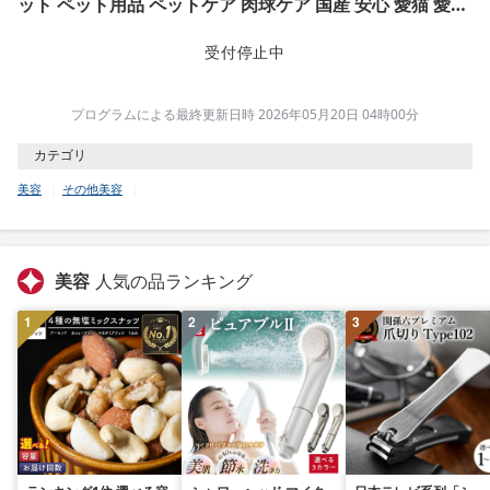
ット ペット用品 ペットケア 肉球ケア 国産 安心 愛猫 愛猫
家 メンテナンス ケアグッズ お手入れ 飼育 蜂蜜 みつろう
プレゼント ギフト 鳥取県 日吉津村
受付停止中
プログラムによる最終更新日時 2026年05月20日 04時00分
カテゴリ
美容
その他美容
美容
人気の品ランキング
1
2
3