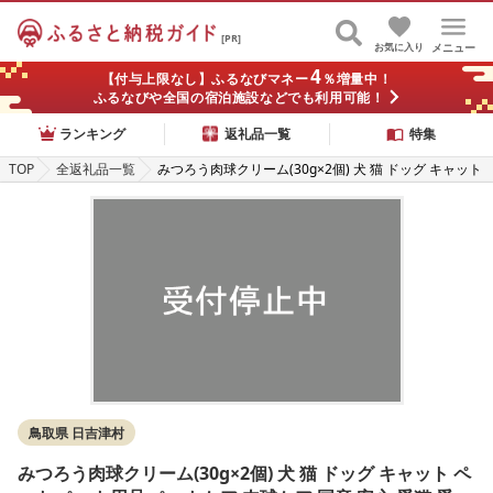
[PR]
お気に入り
メニュー
4
【付与上限なし】ふるなびマネー
％増量中！
ふるなびや全国の宿泊施設などでも利用可能！
ランキング
返礼品一覧
特集
TOP
全返礼品一覧
みつろう肉球クリーム(30g×2個) 犬 猫 ドッグ キャット
ペット ペット用品 ペットケア 肉球ケア 国産 安心 愛猫
愛猫家 メンテナンス ケアグッズ お手入れ 飼育 蜂蜜 み
つろう プレゼント ギフト 鳥取県 日吉津村
鳥取県 日吉津村
みつろう肉球クリーム(30g×2個) 犬 猫 ドッグ キャット ペ