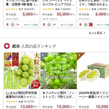
ランキング1位 選べる容
シャワーヘッド マイク
日本テレビ系列「シュ
量・定期便 4種 無塩 ミ
ロバブル ピュアブル2 節
イチ」で紹介されまし
ックスナッツ 500g 〜
水 約40% 日本製 カート
(R7.09.13放送)[刀匠 関
4.7
(
3000
件
)
4.5
(
1968
件
)
4.5
(
1859
件
)
4kg 素焼きアーモンド
リッジ不要 美肌 保湿 温
孫六の伝統から生まれ
5,000
30,000
6,000
寄付金額
寄付金額
寄付金額
円〜
円〜
円
カシューナッツ マカダ
浴 選べるカラー 最強翌
ツメキリ][選べる本数 
愛知県 碧南市
福岡県 久留米市
岐阜県 関市
ミアナッツ くるみ 生ナ
日配送 洗浄 軽量 コンパ
本〜5本セット] 貝印 
ッツ 直火焙煎 素焼き 塩
クト 日用品 バス用品 お
孫六 爪切り type102 
14
サイトで比較
9
サイトで比較
9
サイトで比
油 不使用 おやつ ジップ
風呂 お取り寄せ 福岡県
テンレス 高級つめきり
付き 保存 便利 シュクレ
久留米市 送料無料
ストッパーケース U字
もっと見る
ナッツ 送料無料
取り外し可能 2WAY や
すり ギフト
総合
人気の品ランキング
1
2
3
[ふるなび限定]甲州市産
★フジテレビ系列「ノン
[2026年発送]甘くてジ
厳選旬の大粒シャインマ
ストップ」で取り上げら
ーシー 厳選シャインマ
スカット 約1.3kg 2〜3
れました!★[2026年発送
スカット1.2kg (2026
4.6
(
4127
件
)
房[2026年発送]
先行予約]南アルプス市
月前半(1〜15日)から1
13,000
10,000
10,000
寄付金額
寄付金額
寄付金額
円〜
円〜
(MG)B12-472 FN-
産シャインマスカット
月下旬までの発送) フ