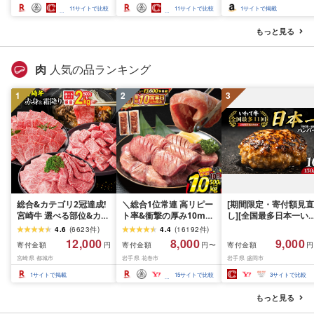
スカット フルーツ
さと納税 おすすめ 山梨
産 2026 旬 大粒 高級 
11
サイトで比較
11
サイトで比較
1
サイトで掲載
県 南アルプス市 送料無
ドウ 葡萄 富士吉田市
料 AL
もっと見る
肉
人気の品ランキング
1
2
3
総合&カテゴリ2冠達成!
＼総合1位常連 高リピー
[期間限定・寄付額見直
宮崎牛 選べる部位&カッ
ト率&衝撃の厚み10mm
し][全国最多日本一い
ト (赤身&霜降り)or(赤身
厚切り牛タン 塩味/ ≪ス
て牛入り]ハンバーグ
4.6
(
6623
件
)
4.4
(
16192
件
)
のみ) 500g 1kg 2kg[発
ピード発送!!10営業日以
1.5kg(150g×10個) い
12,000
8,000
9,000
寄付金額
寄付金額
寄付金額
円
円〜
円
送時期が選べる] 牛肉 焼
内発送≫ 選べる内容量
て牛 × 岩中豚 ハンバー
宮崎県 都城市
岩手県 花巻市
岩手県 盛岡市
肉 すき焼き しゃぶしゃ
500g / 1kg 定期便 毎月
グ 合挽き 合い挽き 黒
ぶ ステーキ ギフト お中
届く 牛肉 肉 BBQ ふるさ
和牛 人気 冷凍 個包装 
1
サイトで掲載
15
サイトで比較
3
サイトで比較
元 夏ギフト 送料無料
と 人気 ランキング 岩手
分け 冷凍 牛肉 豚肉 和
SKU-N203 [宮崎県都城
県 花巻市
ビーフ ポーク はんば
もっと見る
市]
ぐ 挽肉 お肉 ミンチ 肉