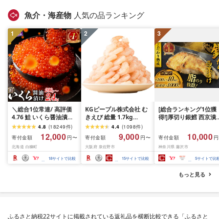
お弁当 hannba-gu ラ
キング 1位 1万円以下 
魚介・海産物
人気の品ランキング
手県 盛岡市 東北 岩手 
岡 shikoku001k
1
2
3
＼総合1位常連/ 高評価
KGピープル株式会社 む
[総合ランキング1位獲
4.76 鮭 いくら醤油漬け
きえび 総量 1.7kg
得!]厚切り銀鱈 西京漬
ふるさと納税 いくら
(850g×2P) 特大 5Lサイ
訳あり 銀鱈 西京漬け 
4.8
(
18249
件
)
4.4
(
1098
件
)
200g / 400g / 800g /
ズ バナメイエビ バラ凍
約 1,000g (約 100g × 
12,000
9,000
10,000
寄付金額
寄付金額
寄付金額
円〜
円〜
円
1.6kg / 2.4kg 200g パッ
結 下処理不要 サイズ不
切) 西京味噌 西京みそ 
北海道 白糠町
大阪府 泉佐野市
神奈川県 藤沢市
ク[選べる容量] 醤油漬け
揃い 訳あり
噌漬け みそ 味噌 鮮魚 
海鮮 イクラ 小分け ふる
介 銀だら 銀ダラ ギン
18
サイトで比較
15
サイトで比較
5
サイトで比
さと ランキング 人気 ギ
ラ ぎんだら 鱈 タラ 魚
フト 高評価 ふるさと納
西京焼き 西京漬 西京
もっと見る
税 北海道 白糠町
き 冷凍 厳選 鮮魚 漬け
漬魚 新鮮 小分け 人気
礼品 おかず おつまみ 
酒のあて 家計応援
10000円 魚喜 神奈川 
ふるさと納税22サイトに掲載されている返礼品を横断比較できる「ふるさと
南 藤沢