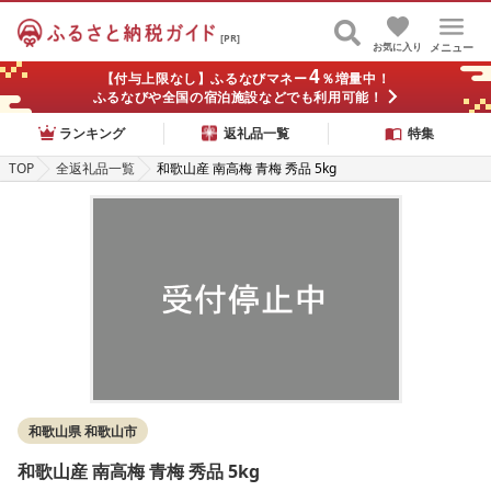
[PR]
お気に入り
メニュー
4
【付与上限なし】ふるなびマネー
％増量中！
ふるなびや全国の宿泊施設などでも利用可能！
ランキング
返礼品一覧
特集
TOP
全返礼品一覧
和歌山産 南高梅 青梅 秀品 5kg
和歌山県 和歌山市
和歌山産 南高梅 青梅 秀品 5kg