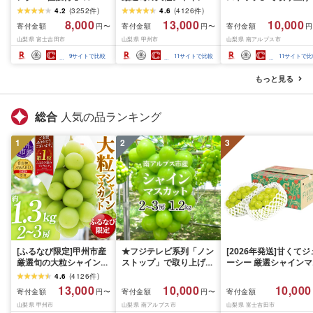
2026年発送 シャインマ
スカット 約1.3kg 2〜3
れました!★[2026年発
4.2
(
3252
件
)
4.6
(
4126
件
)
スカット 選べる容量
房[2026年発送]
先行予約]南アルプス市
8,000
13,000
10,000
寄付金額
寄付金額
寄付金額
円〜
円〜
円
500g 1kg 1.5kg 2kg
(MG)B12-472 FN-
産シャインマスカット
山梨県 富士吉田市
山梨県 甲州市
山梨県 南アルプス市
3kg ふるさと納税 フル
Limited-VO シャインマ
1.2kg以上(2〜3房)ふ
ーツ ぶどう 果物 送料無
スカット フルーツ
さと納税 おすすめ 山
9
サイトで比較
11
サイトで比較
11
サイトで比
料 山梨県産 2026 旬 大
県 南アルプス市 送料
粒 高級 ブドウ 葡萄 富士
料 AL
もっと見る
吉田市 ふるさと納税 [
2026年発送 ]
総合
人気の品ランキング
1
2
3
[ふるなび限定]甲州市産
★フジテレビ系列「ノン
[2026年発送]甘くてジ
厳選旬の大粒シャインマ
ストップ」で取り上げら
ーシー 厳選シャインマ
スカット 約1.3kg 2〜3
れました!★[2026年発送
スカット1.2kg (2026
4.6
(
4126
件
)
房[2026年発送]
先行予約]南アルプス市
月前半(1〜15日)から1
13,000
10,000
10,000
寄付金額
寄付金額
寄付金額
円〜
円〜
(MG)B12-472 FN-
産シャインマスカット
月下旬までの発送) フ
山梨県 甲州市
山梨県 南アルプス市
山梨県 富士吉田市
Limited-VO シャインマ
1.2kg以上(2〜3房)ふる
ーツ ぶどう 果物 山梨