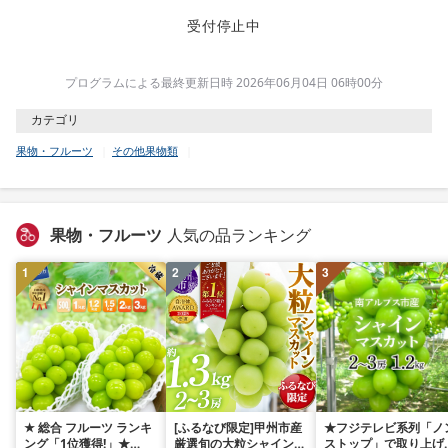
受付停止中
プログラムによる最終更新日時 2026年06月04日 06時00分
カテゴリ
果物・フルーツ
その他果物類
果物・フルーツ
人気の品ランキング
1
2
3
★ 総合 フルーツ ランキ
[ふるなび限定]甲州市産
★フジテレビ系列「ノ
ング「1位獲得!」★
厳選旬の大粒シャインマ
ストップ」で取り上げ