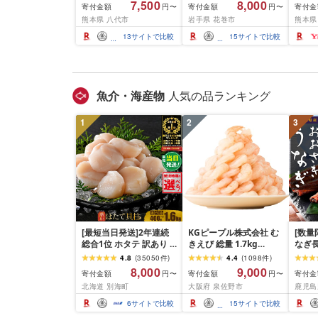
7,500
8,000
寄付金額
寄付金額
寄付金
円〜
円〜
小分け 厚切り 薄切り 食
内発送≫ 選べる内容量
業務
熊本県 八代市
岩手県 花巻市
熊本県
べ比べ 500g 1kg 1.5kg
500g / 1kg 定期便 毎月
BBQ
2kg 牛 人気 ビーフ 牛た
届く 牛肉 肉 BBQ ふるさ
祝い 
13
サイトで比較
15
サイトで比較
ん ふるさと納税 ランキ
と 人気 ランキング 岩手
ング スピード発送 送料
県 花巻市
無料
魚介・海産物
人気の品ランキング
1
2
3
[最短当日発送]2年連続
KGピープル株式会社 む
[数量
総合1位 ホタテ 訳あり (
きえび 総量 1.7kg
なぎ長
ふるさと納税 ほたて ふ
(850g×2P) 特大 5Lサイ
600g
4.8
(
35050
件
)
4.4
(
1098
件
)
るさと納税 訳あり 帆立
ズ バナメイエビ バラ凍
8,000
9,000
寄付金額
寄付金額
寄付金
円〜
円〜
ふるさと わけあり ホタ
結 下処理不要 サイズ不
北海道 別海町
大阪府 泉佐野市
鹿児島
テ貝柱 貝 人気 不揃い 刺
揃い 訳あり
身 規格外 魚介 ランキン
6
サイトで比較
15
サイトで比較
グ 海鮮 冷凍 発送時期が