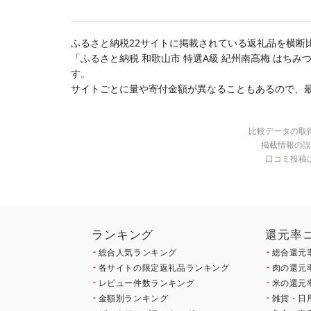
選べる 北海道 別海町 )
(クラウドファンディン
グ対象)
ふるさと納税22サイトに掲載されている返礼品を横断
「ふるさと納税 和歌山市 特選A級 紀州南高梅 はちみ
す。
サイトごとに量や寄付金額が異なることもあるので、
比較データの取
掲載情報の誤
口コミ投稿
ランキング
還元率
総合人気ランキング
総合還元
各サイトの限定返礼品ランキング
肉の還元
レビュー件数ランキング
米の還元
金額別ランキング
雑貨・日