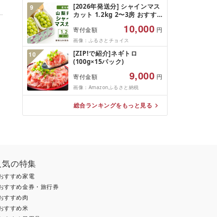
規格外 魚介 ランキング 海鮮
[2026年発送分] シャインマス
9
冷凍 発送時期が選べる 北海道
カット 1.2kg 2〜3房 おすす
別海町 )(クラウドファンディ
め 人気 山梨県 産地直送 フル
ング対象)
10,000
寄付金額
円
ーツ ブドウ 果物 ぶどう シャ
イン マスカット くだもの お
画像：ふるさとチョイス
届け 国産 葡萄 贈答 新鮮
[ZIP!で紹介]ネギトロ
10
(100g×15パック)
9,000
寄付金額
円
画像：Amazonふるさと納税
総合ランキングをもっと見る
人気の特集
おすすめ家電
おすすめ金券・旅行券
おすすめ肉
おすすめ米