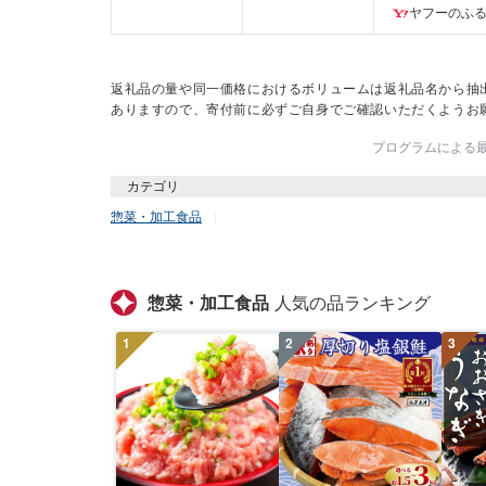
ヤフーのふ
返礼品の量や同一価格におけるボリュームは返礼品名から抽
ありますので、寄付前に必ずご自身でご確認いただくようお
プログラムによる最終
カテゴリ
惣菜・加工食品
惣菜・加工食品
人気の品ランキング
1
2
3