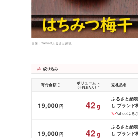
画像：Yahoo!ふるさと納税
絞り込み
ボリューム
寄付金額
返礼品名
(千円あたり)
ふるさと納税
42
19,000
g
し ブランド
円
Yahoo!ふ
ふるさと納税
42
19,000
g
し ブランド
円