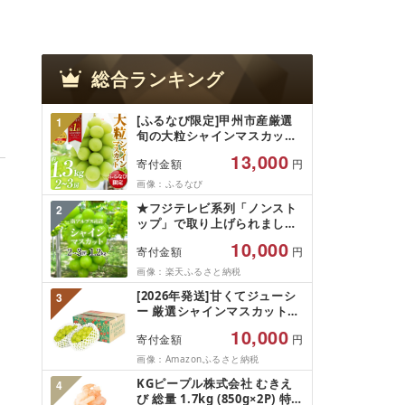
総合ランキング
[ふるなび限定]甲州市産厳選
1
旬の大粒シャインマスカット
約1.3kg 2〜3房[2026年発送]
13,000
寄付金額
円
(MG)B12-472 FN-Limited-
VO シャインマスカット フル
画像：ふるなび
ーツ
★フジテレビ系列「ノンスト
2
ップ」で取り上げられました!
★[2026年発送先行予約]南ア
10,000
寄付金額
円
ルプス市産シャインマスカッ
ト1.2kg以上(2〜3房)ふるさと
画像：楽天ふるさと納税
納税 おすすめ 山梨県 南アル
[2026年発送]甘くてジューシ
3
プス市 送料無料 AL
ー 厳選シャインマスカット
1.2kg (2026年9月前半(1〜15
10,000
寄付金額
円
日)から10月下旬までの発送)
フルーツ ぶどう 果物 山梨県
画像：Amazonふるさと納税
産 2026 旬 大粒 高級 ブドウ
KGピープル株式会社 むきえ
4
葡萄 富士吉田市
び 総量 1.7kg (850g×2P) 特大