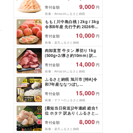
5Lサイズ バナメイエビ バラ
9,000
寄付金額
円
凍結 下処理不要 サイズ不揃い
訳あり
画像：Amazonふるさと納税
もも ( 川中島白桃 ) 2kg / 3kg
5
令和8年産 先行予約 2026年
山形県産 桃 白桃 果物 フルー
10,000
寄付金額
円
ツ 秀品 のし 贈答 ギフト おす
そ分け 期間限定 冷蔵便 送料
画像：楽天ふるさと納税
無料 産地直送 お取り寄せ [ 山
肉卸直営 牛タン 厚切り 1kg
6
形県 天童市 ]
(500g×2/厚さ約10mm) 訳あ
り 訳有り肉 牛肉 焼肉 冷凍 ス
14,000
寄付金額
円
ライス 業務用 バーベキュー
BBQ おつまみ ギフト お祝い
画像：Amazonふるさと納税
お中元 夏ギフト
ふるさと納税 旭川市 [特A]令
7
和7年産ななつぼし
10kg(5kg×2)北海道旭川産 米
15,000
寄付金額
円
お米[さとふる限定]_05957
画像：ヤフーのふるさと納税
[最短当日発送]2年連続 総合1
8
位 ホタテ 訳あり ( ふるさと納
税 ほたて ふるさと納税 訳あ
8,000
寄付金額
円
り 帆立 ふるさと わけあり ホ
タテ貝柱 貝 人気 不揃い 刺身
画像：楽天ふるさと納税