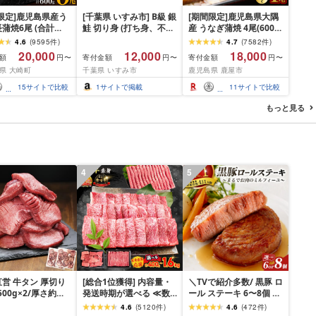
限定]鹿児島県産う
[千葉県 いすみ市] B級 銀
[期間限定]鹿児島県大隅
蒲焼6尾 (合計
鮭 切り身 (打ち身、不揃
産 うなぎ蒲焼 4尾(600g)
以上)
い、色飛び) 約2.4kg 冷
KN007-004-04-cp18 う
4.6
(
9595
件
)
4.7
(
7582
件
)
凍 魚 訳あり 海鮮 西川
なぎ 鰻 魚 惣菜 総菜
20,000
12,000
18,000
額
寄付金額
寄付金額
円〜
円〜
円〜
おつまみ おかず
県 大崎町
千葉県 いすみ市
鹿児島県 鹿屋市
15
サイトで比較
1
サイトで掲載
11
サイトで比較
もっと見る
4
5
営 牛タン 厚切り
[総合1位獲得] 内容量・
＼TVで紹介多数/ 黒豚 ロ
(500g×2/厚さ約
発送時期が選べる ≪数
ール ステーキ 6〜8個 ≪
m) 訳あり 訳有り肉
量限定≫ 宮崎牛 赤身 ス
お箸でほぐせるやわらか
4.6
(
5120
件
)
4.6
(
472
件
)
焼肉 冷凍 スライス
ライス 焼肉 国産 肉 牛肉
さ≫ 職人厳選 無添加 小