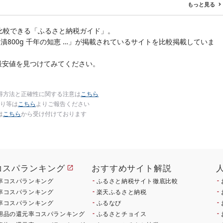
ズ不揃い バラエティ 選
もっと見る
べる 定期便 特大 ジ
比較できる「ふるさと納税ガイド」。
つ漬800g 千年の知恵 …」が掲載されているサイトを比較掲載していま
最安値を見つけてみてください。
得方法と正確性に関する注意は
こちら
り等は
こちら
よりご報告ください
は
こちら
から受け付けております
コスパランキング
おすすめサイト解説
率コスパランキング
ふるさと納税サイト徹底比較
率コスパランキング
楽天ふるさと納税
率コスパランキング
ふるなび
用品の還元率コスパランキング
ふるさとチョイス