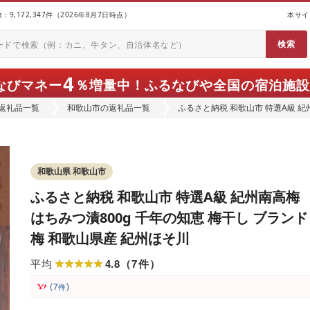
9,172,347件（2026年8月7日時点）
本サイ
4
なびマネー
％増量中！
ふるなびや全国の宿泊施設
返礼品一覧
和歌山市の返礼品一覧
ふるさと納税 和歌山市 特選A級 紀
和歌山県産 紀州ほそ川
和歌山県 和歌山市
ふるさと納税 和歌山市 特選A級 紀州南高梅
はちみつ漬800g 千年の知恵 梅干し ブランド
梅 和歌山県産 紀州ほそ川
4.8
7
平均
（
件
）
(
)
7
件