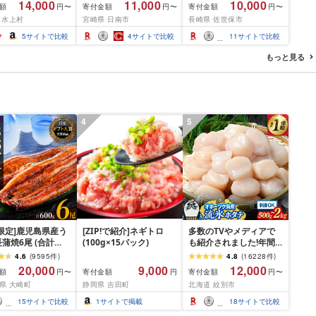
14,000
11,000
10,000
額
寄付金額
寄付金額
円〜
円〜
円〜
用 バーベキュー
薄切り 黒毛和牛 A4 A5
分け オリジナル ポーク
 水上村
宮崎県 日南市
長崎県 佐世保市
 おつまみ ギフト お
人気 小分け 焼き肉 すき
ステーキ 子供も安心 豚
お中元 夏ギフト
焼き しゃぶしゃぶ 牛丼
豚肉 セット ジューシー
5
サイトで比較
4
サイトで比較
11
サイトで比較
BBQ ギフト 贈り物 おす
ギフト 贈り物 おすすめ
すめ 畜産農家応援 ミヤ
おかず 簡単調理 人気 送
もっと見る
チク 冷凍 宮崎県 日南市
料無料 長崎県 佐世保市
送料無料
豊味館
4
5
限定]鹿児島県産う
[ZIP!で紹介]ネギトロ
多数のTVやメディアで
蒲焼6尾 (合計
(100g×15パック)
も紹介されました!年間
以上)
総合ランキング4年連続1
4.6
(
9595
件
)
4.8
(
16228
件
)
位!北海道オホーツク海
20,000
9,000
12,000
額
寄付金額
寄付金額
円〜
円
円〜
産ホタテ玉冷 | ホタテ
県 大崎町
静岡県 吉田町
北海道 紋別市
ほたて hotate 帆立 貝柱
刺身 冷凍 貝 訳あり わけ
15
サイトで比較
1
サイトで掲載
18
サイトで比較
あり ワケアリ 大粒 サイ