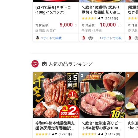
[ZIP!で紹介]ネギトロ
＼総合1位獲得/ 訳あり
[数量
(100g×15パック)
厚切り 塩銀鮭 切り身
なぎ長
1.5kg 2kg 3kg 定期便
600g
4.7
(
8513
件
)
[選べる内容量] 人気 鮭
9,000
10,000
寄付金額
寄付金額
寄付金
円
円〜
さけ しゃけ サーモン 魚
静岡県 吉田町
千葉県 銚子市
鹿児島
魚介類 魚介 魚貝 水産 海
鮮 海産物 冷凍 厚切 肉
1
サイトで掲載
11
サイトで比較
厚 塩鮭 銀鮭 ふるさと 送
料無料 切身 規格外 千葉
県 銚子市 銚子東洋
肉
人気の品ランキング
1
2
3
令和8年熊本地震復興支
＼総合1位常連 高リピー
肉卸直
援 楽天限定寄附額[訳あ
ト率&衝撃の厚み10mm
1kg 
り]牛タン 500g〜2kg 肉
厚切り牛タン 塩味/ ≪ス
10m
4.2
(
2290
件
)
4.4
(
16189
件
)
牛肉 訳あり 牛タン 冷凍
ピード発送!!10営業日以
牛肉 