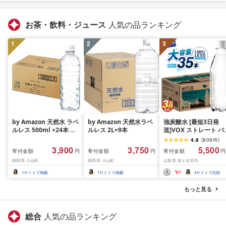
お茶・飲料・ジュース
人気の品ランキング
1
2
3
by Amazon 天然水 ラベ
by Amazon 天然水ラベ
強炭酸水 [最短3日発
ルレス 500ml ×24本 富
ルレス 2L×9本
送]VOX ストレート バ
士山の天然水 バナジウ
ジウム 強炭酸水 35本
4.8
(
809
件
)
ム含有 水 ミネラルウォ
500ml ラベルレス[富
3,900
3,750
5,500
寄付金額
寄付金額
寄付金額
円
円
円
ーター ペットボトル 静
吉田市限定カートン] 
静岡県 小山町
静岡県 小山町
山梨県 富士吉田市
岡県産 500ミリリットル
酸
(Smart Basic)
1
サイトで掲載
1
サイトで掲載
4
サイトで比較
もっと見る
総合
人気の品ランキング