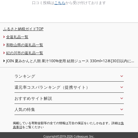
口コミ投稿は
こちら
から受け付けております
ふるさと納税ガイドTOP
全返礼品一覧
和歌山県の返礼品一覧
紀の川市の返礼品一覧
JOIN 夏みかんと八朔 果汁100%使用 結朔ジュース 330ml×12本[30日以内に出
荷予定(土日祝除く)]和歌山県 紀の川市 JAわかやま 紀の里地域本部 柑橘 ジュー
ス ドリンク 果汁 ジョイン 紙パック けっさく なつみかん はっさく
ランキング
還元率コスパランキング（提携サイト）
おすすめサイト解説
人気の特集
掲載している寄附金額等の全ての情報は万全の保証をいたしかねます。詳細は
免
責事項
をご覧ください
Copyright©2019-2026 Colleagues Inc.