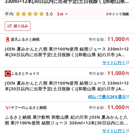
330ml×12本[30日以内に出荷予定(土日祝除く)]和歌山県
紀の川市 JAわかやま 紀の里地域本部 柑橘 ジュース ドリ
5.0
3
ンク 果汁 ジョイン 紙パック けっさく なつみかん はっさ
平均
5
サイトで掲載
件
く
絞り込み
11,000
楽天ふるさと納税
寄付金額
:
円
JOIN 夏みかんと八朔 果汁100%使用 結朔ジュース 330ml×12
本[30日以内に出荷予定(土日祝除く)]和歌山県 紀の川市 JAわ
かやま 紀の里地域本部 柑橘 ジュース ドリンク 果汁 ジョイン
サイトに行く
紙パック けっさく なつみかん はっさく
11,000
ふるさとチョイス
寄付金額
:
円
JOIN 夏みかんと八朔 果汁100%使用 結朔ジュース 330ml×12
本[30日以内に出荷予定(土日祝除く)]和歌山県 紀の川市 JAわ
かやま 紀の里地域本部 柑橘 ジュース ドリンク 果汁 ジョイン
d払いで最大24％還元
紙パック けっさく なつみかん はっさく
11,000
ヤフーのふるさと納税
寄付金額
:
円
ふるさと納税 果汁飲料 和歌山県 紀の川市 JOIN 夏みかんと八
朔 果汁100%使用 結朔ジュース 330ml×12本[30日以内に出荷
予定(土日祝除く)]和歌山県 紀の川市…
サイトに行く