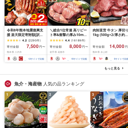
令和8年熊本地震復興支
＼総合1位常連 高リピー
肉卸直営 牛タン 厚切
援 楽天限定寄附額[訳あ
ト率&衝撃の厚み10mm
1kg (500g×2/厚さ約
り]牛タン 500g〜2kg 肉
厚切り牛タン 塩味/ ≪ス
10mm) 訳あり 訳有り
4.2
(
2290
件
)
4.4
(
16189
件
)
牛肉 訳あり 牛タン 冷凍
ピード発送!!10営業日以
牛肉 焼肉 冷凍 スライ
7,500
8,000
14,000
寄付金額
寄付金額
寄付金額
円〜
円〜
円
小分け 厚切り 薄切り 食
内発送≫ 選べる内容量
業務用 バーベキュー
熊本県 八代市
岩手県 花巻市
熊本県 水上村
べ比べ 500g 1kg 1.5kg
500g / 1kg 定期便 毎月
BBQ おつまみ ギフト 
2kg 牛 人気 ビーフ 牛た
届く 牛肉 肉 BBQ ふるさ
祝い お中元 夏ギフト
13
サイトで比較
15
サイトで比較
5
サイトで比
ん ふるさと納税 ランキ
と 人気 ランキング 岩手
ング スピード発送 送料
県 花巻市
もっと見る
無料
魚介・海産物
人気の品ランキング
1
2
3