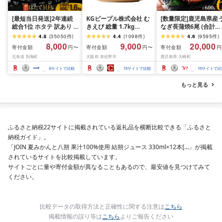
[最短当日発送]2年連続
KGピープル株式会社 む
[数量限定]鹿児島県産
総合1位 ホタテ 訳あり (
きえび 総量 1.7kg
なぎ長蒲焼6尾 (合計
ふるさと納税 ほたて ふ
(850g×2P) 特大 5Lサイ
600g以上)
4.8
(
35050
件
)
4.4
(
1098
件
)
4.6
(
9595
件
)
るさと納税 訳あり 帆立
ズ バナメイエビ バラ凍
8,000
9,000
20,000
寄付金額
寄付金額
寄付金額
円〜
円〜
円
ふるさと わけあり ホタ
結 下処理不要 サイズ不
北海道 別海町
大阪府 泉佐野市
鹿児島県 大崎町
テ貝柱 貝 人気 不揃い 刺
揃い 訳あり
身 規格外 魚介 ランキン
6
サイトで比較
15
サイトで比較
15
サイトで比
グ 海鮮 冷凍 発送時期が
選べる 北海道 別海町 )
もっと見る
(クラウドファンディン
グ対象)
ふるさと納税22サイトに掲載されている返礼品を横断比較できる「ふるさと
納税ガイド」。
「JOIN 夏みかんと八朔 果汁100%使用 結朔ジュース 330ml×12本[…」が掲載
されているサイトを比較掲載しています。
サイトごとに量や寄付金額が異なることもあるので、最安値を見つけてみて
ください。
比較データの取得方法と正確性に関する注意は
こちら
掲載情報の誤り等は
こちら
よりご報告ください