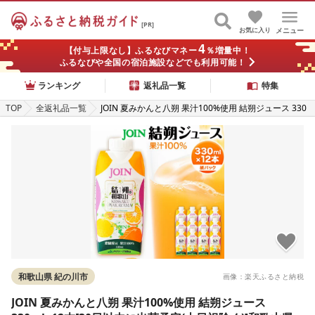
[PR]
お気に入り
メニュー
4
【付与上限なし】ふるなびマネー
％増量中！
ふるなびや全国の宿泊施設などでも利用可能！
ランキング
返礼品一覧
特集
TOP
全返礼品一覧
JOIN 夏みかんと八朔 果汁100%使用 結朔ジュース 330
ml×12本[30日以内に出荷予定(土日祝除く)]和歌山県 紀
の川市 JAわかやま 紀の里地域本部 柑橘 ジュース ドリ
ンク 果汁 ジョイン 紙パック けっさく なつみかん はっ
さく
和歌山県 紀の川市
画像：楽天ふるさと納税
JOIN 夏みかんと八朔 果汁100%使用 結朔ジュース