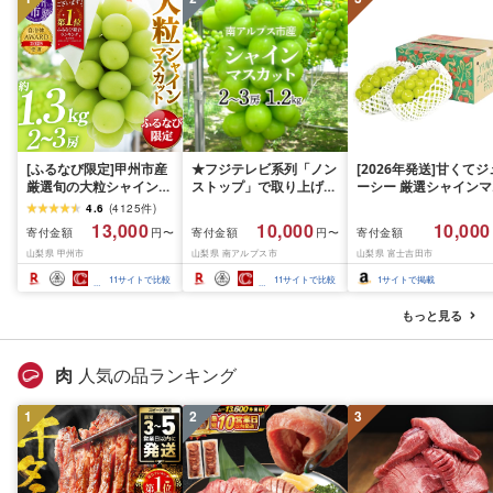
[ふるなび限定]甲州市産
★フジテレビ系列「ノン
[2026年発送]甘くてジ
厳選旬の大粒シャインマ
ストップ」で取り上げら
ーシー 厳選シャインマ
スカット 約1.3kg 2〜3
れました!★[2026年発送
スカット1.2kg (2026
4.6
(
4125
件
)
房[2026年発送]
先行予約]南アルプス市
月前半(1〜15日)から1
13,000
10,000
10,000
寄付金額
寄付金額
寄付金額
円〜
円〜
(MG)B12-472 FN-
産シャインマスカット
月下旬までの発送) フ
山梨県 甲州市
山梨県 南アルプス市
山梨県 富士吉田市
Limited-VO シャインマ
1.2kg以上(2〜3房)ふる
ーツ ぶどう 果物 山梨
スカット フルーツ
さと納税 おすすめ 山梨
産 2026 旬 大粒 高級 
11
サイトで比較
11
サイトで比較
1
サイトで掲載
県 南アルプス市 送料無
ドウ 葡萄 富士吉田市
料 AL
もっと見る
肉
人気の品ランキング
1
2
3