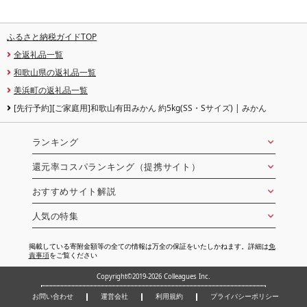
ふるさと納税ガイドTOP
全返礼品一覧
和歌山県の返礼品一覧
美浜町の返礼品一覧
[先行予約][ご家庭用]和歌山有田みかん 約5kg(SS・Sサイズ) | みかん
ランキング
還元率コスパランキング（提携サイト）
おすすめサイト解説
人気の特集
掲載している寄附金額等の全ての情報は万全の保証をいたしかねます。詳細は
免
責事項
をご覧ください
Copyright©2019-2026 Colleagues Inc.
お問い合わせ
運営会社
利用規約
プライバシーポリシー