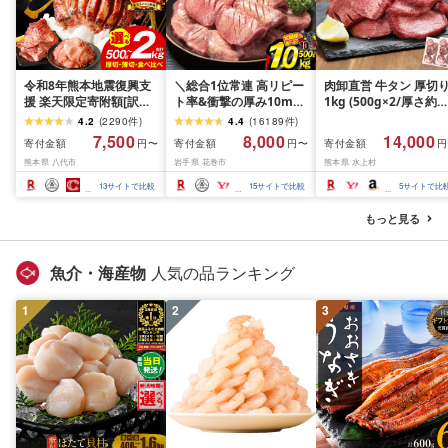
令和8年熊本地震復興支
＼総合1位常連 高リピー
肉卸直営 牛タン 厚切
援 楽天限定寄附額[訳あ
ト率&衝撃の厚み10mm
1kg (500g×2/厚さ約
り]牛タン 500g〜2kg 肉
厚切り牛タン 塩味/ ≪ス
10mm) 訳あり 訳有り
4.2
(
2290
件
)
4.4
(
16189
件
)
牛肉 訳あり 牛タン 冷凍
ピード発送!!10営業日以
牛肉 焼肉 冷凍 スライ
7,500
8,000
14,000
寄付金額
寄付金額
寄付金額
円〜
円〜
円
小分け 厚切り 薄切り 食
内発送≫ 選べる内容量
業務用 バーベキュー
熊本県 八代市
岩手県 花巻市
熊本県 水上村
べ比べ 500g 1kg 1.5kg
500g / 1kg 定期便 毎月
BBQ おつまみ ギフト 
2kg 牛 人気 ビーフ 牛た
届く 牛肉 肉 BBQ ふるさ
祝い お中元 夏ギフト
13
サイトで比較
15
サイトで比較
5
サイトで比
ん ふるさと納税 ランキ
と 人気 ランキング 岩手
ング スピード発送 送料
県 花巻市
もっと見る
無料
魚介・海産物
人気の品ランキング
1
2
3