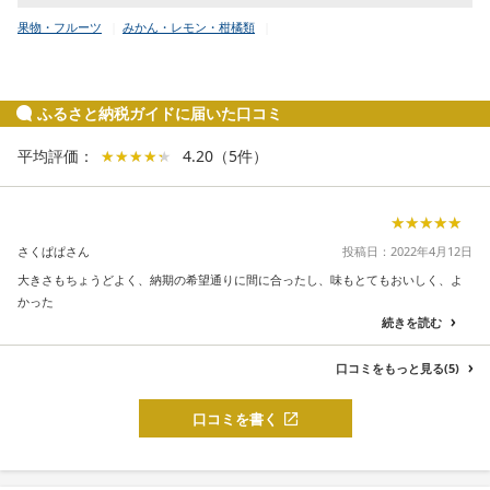
果物・フルーツ
みかん・レモン・柑橘類
ふるさと納税ガイドに届いた口コミ
平均評価：
★★★★★
★★★★★
4.20
（
5
件
）
★★★★★
★★★★★
さくぱぱさん
投稿日：2022年4月12日
大きさもちょうどよく、納期の希望通りに間に合ったし、味もとてもおいしく、よ
かった
続きを読む
口コミをもっと見る(5)
口コミを書く