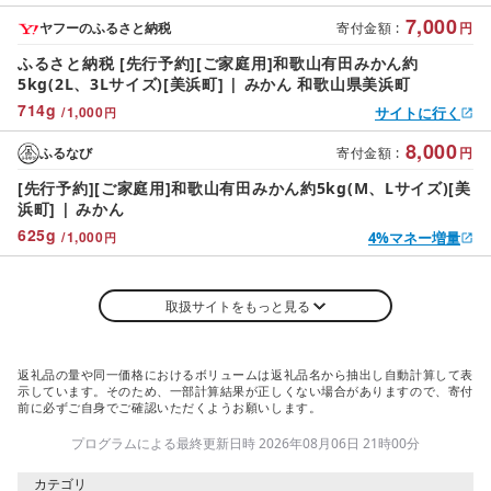
7,000
ヤフーのふるさと納税
寄付金額
:
円
ふるさと納税 [先行予約][ご家庭用]和歌山有田みかん約
5kg(2L、3Lサイズ)[美浜町] | みかん 和歌山県美浜町
714
g
/
1,000
サイトに行く
円
8,000
ふるなび
寄付金額
:
円
[先行予約][ご家庭用]和歌山有田みかん約5kg(M、Lサイズ)[美
浜町] | みかん
625
g
/
1,000
4%マネー増量
円
取扱サイトをもっと見る
返礼品の量や同一価格におけるボリュームは返礼品名から抽出し自動計算して表
示しています。そのため、一部計算結果が正しくない場合がありますので、寄付
前に必ずご自身でご確認いただくようお願いします。
プログラムによる最終更新日時 2026年08月06日 21時00分
カテゴリ