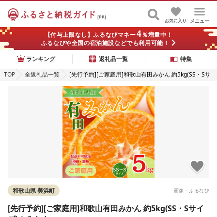
[PR]
お気に入り
メニュー
4
【付与上限なし】ふるなびマネー
％増量中！
ふるなびや全国の宿泊施設などでも利用可能！
ランキング
返礼品一覧
特集
TOP
全返礼品一覧
[先行予約][ご家庭用]和歌山有田みかん 約5kg(SS・Sサ
イズ) | みかん
和歌山県 美浜町
画像：ふるなび
[先行予約][ご家庭用]和歌山有田みかん 約5kg(SS・Sサイ