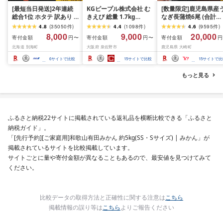
[最短当日発送]2年連続
KGピープル株式会社 む
[数量限定]鹿児島県産
総合1位 ホタテ 訳あり (
きえび 総量 1.7kg
なぎ長蒲焼6尾 (合計
ふるさと納税 ほたて ふ
(850g×2P) 特大 5Lサイ
600g以上)
4.8
(
35050
件
)
4.4
(
1098
件
)
4.6
(
9595
件
)
るさと納税 訳あり 帆立
ズ バナメイエビ バラ凍
8,000
9,000
20,000
寄付金額
寄付金額
寄付金額
円〜
円〜
円
ふるさと わけあり ホタ
結 下処理不要 サイズ不
北海道 別海町
大阪府 泉佐野市
鹿児島県 大崎町
テ貝柱 貝 人気 不揃い 刺
揃い 訳あり
身 規格外 魚介 ランキン
6
サイトで比較
15
サイトで比較
15
サイトで比
グ 海鮮 冷凍 発送時期が
選べる 北海道 別海町 )
もっと見る
(クラウドファンディン
グ対象)
ふるさと納税22サイトに掲載されている返礼品を横断比較できる「ふるさと
納税ガイド」。
「[先行予約][ご家庭用]和歌山有田みかん 約5kg(SS・Sサイズ) | みかん」が
掲載されているサイトを比較掲載しています。
サイトごとに量や寄付金額が異なることもあるので、最安値を見つけてみて
ください。
比較データの取得方法と正確性に関する注意は
こちら
掲載情報の誤り等は
こちら
よりご報告ください