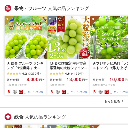
果物・フルーツ
人気の品ランキング
1
2
3
★ 総合 フルーツ ランキ
[ふるなび限定]甲州市産
★フジテレビ系列「ノ
ング「1位獲得!」★
厳選旬の大粒シャインマ
ストップ」で取り上げ
2026年発送 シャインマ
スカット 約1.3kg 2〜3
れました!★[2026年発
4.2
(
3252
件
)
4.6
(
4125
件
)
スカット 選べる容量
房[2026年発送]
先行予約]南アルプス市
8,000
13,000
10,000
寄付金額
寄付金額
寄付金額
円〜
円〜
円
500g 1kg 1.5kg 2kg
(MG)B12-472 FN-
産シャインマスカット
山梨県 富士吉田市
山梨県 甲州市
山梨県 南アルプス市
3kg ふるさと納税 フル
Limited-VO シャインマ
1.2kg以上(2〜3房)ふ
ーツ ぶどう 果物 送料無
スカット フルーツ
さと納税 おすすめ 山
9
サイトで比較
11
サイトで比較
11
サイトで比
料 山梨県産 2026 旬 大
県 南アルプス市 送料
粒 高級 ブドウ 葡萄 富士
料 AL
もっと見る
吉田市 ふるさと納税 [
2026年発送 ]
総合
人気の品ランキング
1
2
3