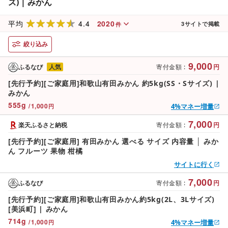
ズ) | みかん
4.4
2020
平均
3
サイトで掲載
件
絞り込み
9,000
ふるなび
人気
寄付金額
:
円
[先行予約][ご家庭用]和歌山有田みかん 約5kg(SS・Sサイズ) |
みかん
555
g
/
1,000
4%マネー増量
円
7,000
楽天ふるさと納税
寄付金額
:
円
[先行予約][ご家庭用] 有田みかん 選べる サイズ 内容量 │ みか
ん フルーツ 果物 柑橘
サイトに行く
7,000
ふるなび
寄付金額
:
円
[先行予約][ご家庭用]和歌山有田みかん約5kg(2L、3Lサイズ)
[美浜町] | みかん
714
g
/
1,000
4%マネー増量
円