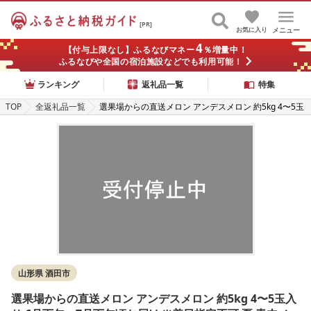
[PR]
お気に入り
メニュー
4
【付与上限なし】ふるなびマネー
％増量中！
ふるなびや全国の宿泊施設などでも利用可能！
ランキング
返礼品一覧
特集
TOP
全返礼品一覧
選果場からの直送メロン アンデスメロン 約5kg 4〜5玉
入り 6月下旬〜7月下旬頃お届け ※着日指定不可 夏 青
肉メロン 果物 フルーツ 庄内砂丘メロン JA 農協 直送 東
北 山形県 酒田市 庄内
山形県 酒田市
選果場からの直送メロン アンデスメロン 約5kg 4〜5玉入