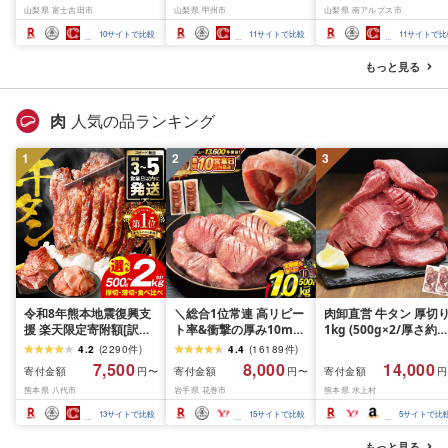
山梨県 富士吉田市
山梨県 甲州市
山梨県 南アルプス市
3kg ふるさと納税 フル
Limited-VO シャインマ
1.2kg以上(2〜3房)ふ
ーツ ぶどう 果物 送料無
スカット フルーツ
さと納税 おすすめ 山
10
サイトで比較
11
サイトで比較
11
サイトで比
料 山梨県産 2026 旬 大
県 南アルプス市 送料
粒 高級 ブドウ 葡萄 富士
料 AL
もっと見る
吉田市 ふるさと納税 [
2026年発送 ]
肉
人気の品ランキング
1
2
3
令和8年熊本地震復興支
＼総合1位常連 高リピー
肉卸直営 牛タン 厚切
援 楽天限定寄附額[訳あ
ト率&衝撃の厚み10mm
1kg (500g×2/厚さ約
り]牛タン 500g〜2kg 肉
厚切り牛タン 塩味/ ≪ス
10mm) 訳あり 訳有り
4.2
(
2290
件
)
4.4
(
16189
件
)
牛肉 訳あり 牛タン 冷凍
ピード発送!!10営業日以
牛肉 焼肉 冷凍 スライ
7,500
8,000
14,000
寄付金額
寄付金額
寄付金額
円〜
円〜
円
小分け 厚切り 薄切り 食
内発送≫ 選べる内容量
業務用 バーベキュー
熊本県 八代市
岩手県 花巻市
熊本県 水上村
べ比べ 500g 1kg 1.5kg
500g / 1kg 定期便 毎月
BBQ おつまみ ギフト 
2kg 牛 人気 ビーフ 牛た
届く 牛肉 肉 BBQ ふるさ
祝い お中元 夏ギフト
13
サイトで比較
15
サイトで比較
5
サイトで比
ん ふるさと納税 ランキ
と 人気 ランキング 岩手
ング スピード発送 送料
県 花巻市
もっと見る