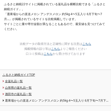
ふるさと納税22サイトに掲載されている返礼品を横断比較できる「ふるさと
納税ガイド」。
「選果場からの直送メロン アンデスメロン 約5kg 4〜5玉入り 6月下旬〜7
月…」が掲載されているサイトを比較掲載しています。
サイトごとに量や寄付金額が異なることもあるので、最安値を見つけてみて
ください。
比較データの取得方法と正確性に関する注意は
こちら
掲載情報の誤り等は
こちら
よりご報告ください
口コミ投稿は
こちら
から受け付けております
ふるさと納税ガイドTOP
全返礼品一覧
山形県の返礼品一覧
酒田市の返礼品一覧
選果場からの直送メロン アンデスメロン 約5kg 4〜5玉入り 6月下旬〜7月下
旬頃お届け ※着日指定不可 夏 青肉メロン 果物 フルーツ 庄内砂丘メロン JA 農
協 直送 東北 山形県 酒田市 庄内