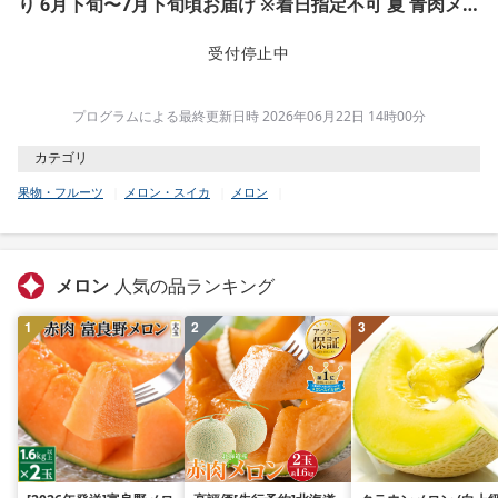
り 6月下旬〜7月下旬頃お届け ※着日指定不可 夏 青肉メロ
ン 果物 フルーツ 庄内砂丘メロン JA 農協 直送 東北 山形県
酒田市 庄内
受付停止中
プログラムによる最終更新日時 2026年06月22日 14時00分
カテゴリ
果物・フルーツ
メロン・スイカ
メロン
メロン
人気の品ランキング
1
2
3