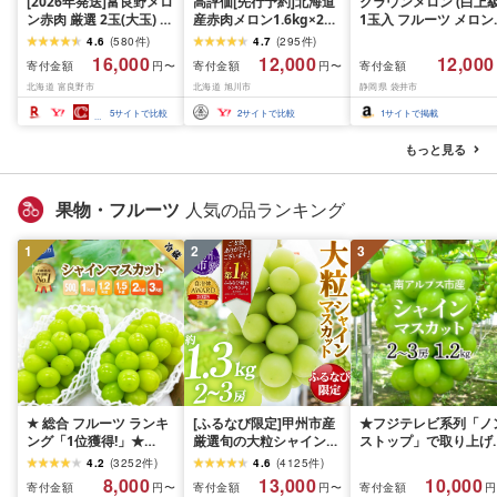
[2026年発送]富良野メロ
高評価[先行予約]北海道
クラウンメロン (白上級
ン赤肉 厳選 2玉(大玉) 富
産赤肉メロン1.6kg×2玉
1玉入 フルーツ メロン
良野市人気のおいしいフ
(2026年7月中旬から発
マスクメロン 化粧箱 
4.6
(
580
件
)
4.7
(
295
件
)
ルーツ_ メロン ふらのメ
送開始) | メロン_02061
フト 贈り物 プレゼン
16,000
12,000
12,000
寄付金額
寄付金額
寄付金額
円〜
円〜
ロン フルーツ 果物 くだ
高級フルーツ 高級
北海道 富良野市
北海道 旭川市
静岡県 袋井市
もの 北海道 富良野市 富
良野 ギフト プレゼント
5
サイトで比較
2
サイトで比較
1
サイトで掲載
人気 美味しい 赤肉 赤肉
メロン 贈答 国産 産地直
もっと見る
送
果物・フルーツ
人気の品ランキング
1
2
3
★ 総合 フルーツ ランキ
[ふるなび限定]甲州市産
★フジテレビ系列「ノ
ング「1位獲得!」★
厳選旬の大粒シャインマ
ストップ」で取り上げ
2026年発送 シャインマ
スカット 約1.3kg 2〜3
れました!★[2026年発
4.2
(
3252
件
)
4.6
(
4125
件
)
スカット 選べる容量
房[2026年発送]
先行予約]南アルプス市
8,000
13,000
10,000
寄付金額
寄付金額
寄付金額
円〜
円〜
円
500g 1kg 1.5kg 2kg
(MG)B12-472 FN-
産シャインマスカット