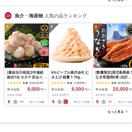
無料
魚介・海産物
人気の品ランキング
1
2
3
[最短当日発送]2年連続
KGピープル株式会社 む
[数量限定]鹿児島県産
総合1位 ホタテ 訳あり (
きえび 総量 1.7kg
なぎ長蒲焼6尾 (合計
ふるさと納税 ほたて ふ
(850g×2P) 特大 5Lサイ
600g以上)
4.8
(
35050
件
)
4.4
(
1098
件
)
4.6
(
9595
件
)
るさと納税 訳あり 帆立
ズ バナメイエビ バラ凍
8,000
9,000
20,000
寄付金額
寄付金額
寄付金額
円〜
円〜
円
ふるさと わけあり ホタ
結 下処理不要 サイズ不
北海道 別海町
大阪府 泉佐野市
鹿児島県 大崎町
テ貝柱 貝 人気 不揃い 刺
揃い 訳あり
身 規格外 魚介 ランキン
6
サイトで比較
15
サイトで比較
15
サイトで比
グ 海鮮 冷凍 発送時期が
選べる 北海道 別海町 )
もっと見る
(クラウドファンディン
グ対象)