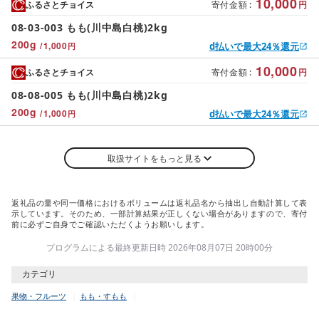
10,000
ふるさとチョイス
寄付金額
:
円
08-03-003 もも(川中島白桃)2kg
200
g
/
1,000
d払いで最大24％還元
円
10,000
ふるさとチョイス
寄付金額
:
円
08-08-005 もも(川中島白桃)2kg
200
g
/
1,000
d払いで最大24％還元
円
取扱サイトをもっと見る
返礼品の量や同一価格におけるボリュームは返礼品名から抽出し自動計算して表
示しています。そのため、一部計算結果が正しくない場合がありますので、寄付
前に必ずご自身でご確認いただくようお願いします。
プログラムによる最終更新日時 2026年08月07日 20時00分
カテゴリ
果物・フルーツ
もも・すもも