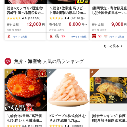
総合&カテゴリ2冠達成!
＼総合1位常連 高リピー
[期間限定・寄付額見直
宮崎牛 選べる部位&カッ
ト率&衝撃の厚み10mm
し][全国最多日本一い
ト (赤身&霜降り)or(赤身
厚切り牛タン 塩味/ ≪ス
て牛入り]ハンバーグ
4.6
(
6623
件
)
4.4
(
16191
件
)
のみ) 500g 1kg 2kg[発
ピード発送!!10営業日以
1.5kg(150g×10個) い
12,000
8,000
9,000
寄付金額
寄付金額
寄付金額
円
円〜
円
送時期が選べる] 牛肉 焼
内発送≫ 選べる内容量
て牛 × 岩中豚 ハンバー
宮崎県 都城市
岩手県 花巻市
岩手県 盛岡市
肉 すき焼き しゃぶしゃ
500g / 1kg 定期便 毎月
グ 合挽き 合い挽き 黒
ぶ ステーキ ギフト お中
届く 牛肉 肉 BBQ ふるさ
和牛 人気 冷凍 個包装 
1
サイトで掲載
15
サイトで比較
3
サイトで比較
元 夏ギフト 送料無料
と 人気 ランキング 岩手
分け 冷凍 牛肉 豚肉 和
SKU-N203 [宮崎県都城
県 花巻市
ビーフ ポーク はんば
もっと見る
市]
ぐ 挽肉 お肉 ミンチ 肉
お弁当 hannba-gu ラ
キング 1位 1万円以下 
魚介・海産物
人気の品ランキング
手県 盛岡市 東北 岩手 
岡 shikoku001k
1
2
3
＼総合1位常連/ 高評価
KGピープル株式会社 む
[総合ランキング1位獲
4.76 鮭 いくら醤油漬け
きえび 総量 1.7kg
得!]厚切り銀鱈 西京漬
ふるさと納税 いくら
(850g×2P) 特大 5Lサイ
訳あり 銀鱈 西京漬け 
4.8
(
18249
件
)
4.4
(
1098
件
)