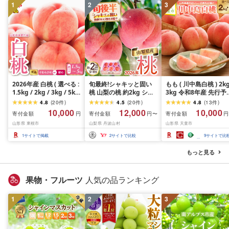
1
2
3
2026年産 白桃 ( 選べる :
旬最終!シャキッと固い
もも ( 川中島白桃 ) 2kg
1.5kg / 2kg / 3kg / 5kg
桃 山梨の桃 約2kg シー
3kg 令和8年産 先行予
)( 柔らかめ / 硬め )/ 桃
ズン最後の山梨県民の大
2026年 山形県産 桃 
4.8
(
20
件
)
4.5
(
20
件
)
4.8
(
13
件
)
もも モモ ピーチ 白桃 は
好きな固い品種
果物 フルーツ 秀品 の
10,000
12,000
10,000
寄付金額
寄付金額
寄付金額
円
円〜
円
くとう フルーツ 果物 く
[tab0182]
贈答 ギフト おすそ分
山形県 東根市
山梨県 丹波山村
山形県 天童市
だもの 期間限定 大容量
期間限定 冷蔵便 送料
冷蔵配送 先行予約 農家
料 産地直送 お取り寄せ 
1
サイトで掲載
2
サイトで比較
9
サイトで比
直送 産地直送 お取り寄
山形県 天童市 ]
せ グルメ ご当地 特産 産
もっと見る
地直送 山形県東根市
果物・フルーツ
人気の品ランキング
1
2
3