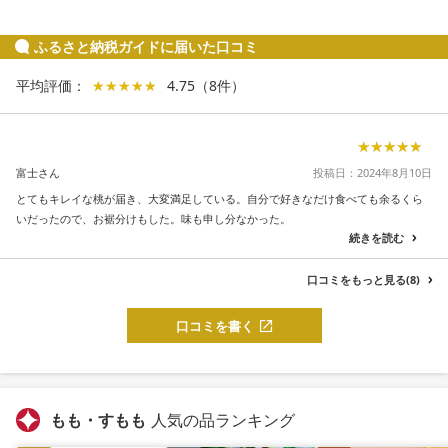
ふるさと納税ガイドに届いた口コミ
平均評価：
★★★★★
★★★★★
4.75
（
8
件
）
★★★★★
★★★★★
富士さん
投稿日：2024年8月10日
とてもキレイな桃が届き、大変満足している。自分で好きなだけ食べても余るくら
いだったので、お裾分けもした。味も申し分なかった。
続きを読む
口コミをもっと見る(8)
口コミを書く
もも・すもも
人気の品ランキング