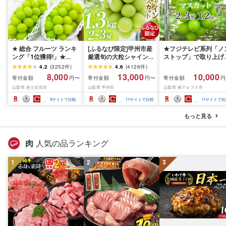
★ 総合 フルーツ ランキ
[ふるなび限定]甲州市産
★フジテレビ系列「ノ
ング「1位獲得!」★
厳選旬の大粒シャインマ
ストップ」で取り上げ
2026年発送 シャインマ
スカット 約1.3kg 2〜3
れました!★[2026年発
4.2
(
3252
件
)
4.6
(
4126
件
)
スカット 選べる容量
房[2026年発送]
先行予約]南アルプス市
8,000
13,000
10,000
寄付金額
寄付金額
寄付金額
円〜
円〜
円
500g 1kg 1.5kg 2kg
(MG)B12-472 FN-
産シャインマスカット
山梨県 富士吉田市
山梨県 甲州市
山梨県 南アルプス市
3kg ふるさと納税 フル
Limited-VO シャインマ
1.2kg以上(2〜3房)ふ
ーツ ぶどう 果物 送料無
スカット フルーツ
さと納税 おすすめ 山
9
サイトで比較
11
サイトで比較
11
サイトで比
料 山梨県産 2026 旬 大
県 南アルプス市 送料
粒 高級 ブドウ 葡萄 富士
料 AL
もっと見る
吉田市 ふるさと納税 [
2026年発送 ]
肉
人気の品ランキング
1
2
3