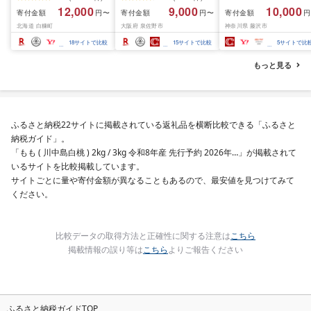
200g / 400g / 800g /
ズ バナメイエビ バラ凍
約 1,000g (約 100g × 
12,000
9,000
10,000
寄付金額
寄付金額
寄付金額
円〜
円〜
円
1.6kg / 2.4kg 200g パッ
結 下処理不要 サイズ不
切) 西京味噌 西京みそ 
北海道 白糠町
大阪府 泉佐野市
神奈川県 藤沢市
ク[選べる容量] 醤油漬け
揃い 訳あり
噌漬け みそ 味噌 鮮魚 
海鮮 イクラ 小分け ふる
介 銀だら 銀ダラ ギン
18
サイトで比較
15
サイトで比較
5
サイトで比
さと ランキング 人気 ギ
ラ ぎんだら 鱈 タラ 魚
フト 高評価 ふるさと納
西京焼き 西京漬 西京
もっと見る
税 北海道 白糠町
き 冷凍 厳選 鮮魚 漬け
漬魚 新鮮 小分け 人気
礼品 おかず おつまみ 
酒のあて 家計応援
10000円 魚喜 神奈川 
ふるさと納税22サイトに掲載されている返礼品を横断比較できる「ふるさと
南 藤沢
納税ガイド」。
「もも ( 川中島白桃 ) 2kg / 3kg 令和8年産 先行予約 2026年…」が掲載されて
いるサイトを比較掲載しています。
サイトごとに量や寄付金額が異なることもあるので、最安値を見つけてみて
ください。
比較データの取得方法と正確性に関する注意は
こちら
掲載情報の誤り等は
こちら
よりご報告ください
ふるさと納税ガイドTOP