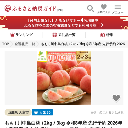
[PR]
お気に入り
メニュー
4
【付与上限なし】ふるなびマネー
％増量中！
ふるなびや全国の宿泊施設などでも利用可能！
ランキング
返礼品一覧
特集
TOP
全返礼品一覧
もも ( 川中島白桃 ) 2kg / 3kg 令和8年産 先行予約 2026
年 山形県産 桃 白桃 果物 フルーツ 秀品 のし 贈答 ギフ
ト おすそ分け 期間限定 冷蔵便 送料無料 産地直送 お取
り寄せ [ 山形県 天童市 ]
山形県 天童市
人気
50
画像：楽天ふるさと納税
もも ( 川中島白桃 ) 2kg / 3kg 令和8年産 先行予約 2026年