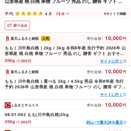
山形県産 桃 白桃 果物 フルーツ 秀品 のし 贈答 ギフト お
すそ分け 期間限定 冷蔵便 送料無料 産地直送 お取り寄せ [
4.8
13
山形県 天童市 ]
平均
9
サイトで掲載
件
絞り込み
10,000
楽天ふるさと納税
人気
寄付金額
:
円
もも ( 川中島白桃 ) 2kg / 3kg 令和8年産 先行予約 2026年 山
形県産 桃 白桃 果物 フルーツ 秀品 のし 贈答 ギフト おすそ分
け 期間限定 冷蔵便 送料無料 産地直送 お取り寄せ [ 山形県 天
200
g
/
1,000
サイトに行く
円
童市 ]
10,000
楽天ふるさと納税
寄付金額
:
円
もも ( 川中島白桃 ) 選べる 2kg / 4.5kg 秀品 令和8年産 先行
予約 2026年 山形県産 桃 白桃 果物 フルーツ のし 贈答 ギフト
おすそ分け 期間限定 冷蔵便 送料無料 産地直送 お取り寄せ [
サイトに行く
山形県 天童市 ]
10,000
ふるさとチョイス
寄付金額
:
円
08-01-002 もも(川中島白桃)2kg
200
g
/
1,000
d払いで最大24％還元
円