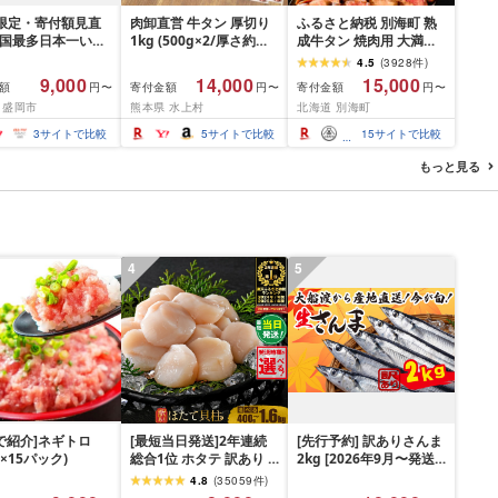
間限定・寄付額見直
肉卸直営 牛タン 厚切り
ふるさと納税 別海町 熟
全国最多日本一いわ
1kg (500g×2/厚さ約
成牛タン 焼肉用 大満足
入り]ハンバーグ
10mm) 訳あり 訳有り肉
1.2kg3種 牛タン厚切り
4.5
(
3928
件
)
g(150g×10個) いわ
牛肉 焼肉 冷凍 スライス
スライス ステーキ 別海
9,000
14,000
15,000
額
寄付金額
寄付金額
円〜
円〜
円〜
× 岩中豚 ハンバー
業務用 バーベキュー
町ふるさと納税
 盛岡市
熊本県 水上村
北海道 別海町
挽き 合い挽き 黒毛
BBQ おつまみ ギフト お
人気 冷凍 個包装 小
祝い お中元 夏ギフト
3
サイトで比較
5
サイトで比較
15
サイトで比較
冷凍 牛肉 豚肉 和牛
 ポーク はんばー
もっと見る
肉 お肉 ミンチ 肉
hannba-gu ラン
 1位 1万円以下 岩
盛岡市 東北 岩手 盛
ikoku001k
4
5
P!で紹介]ネギトロ
[最短当日発送]2年連続
[先行予約] 訳ありさんま
g×15パック)
総合1位 ホタテ 訳あり (
2kg [2026年9月〜発送
ふるさと納税 ほたて ふ
予定] 秋刀魚 さんま サン
4.8
(
35059
件
)
るさと納税 訳あり 帆立
マ Sashimi FISH 魚 新