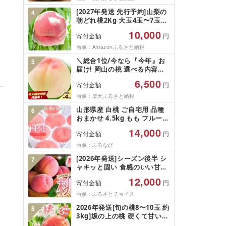
無料 産地直送 お取り寄せ [ 山
[2027年発送 先行予約]山梨の
4
形県 天童市 ]
朝どれ桃2Kg 大玉4玉〜7玉
(2027年6月下旬から8月中旬
10,000
寄付金額
円
頃発送)新鮮 朝どれ桃 もも モ
モ くだもの フルーツ 産地直
画像：Amazonふるさと納税
送 山梨県産 2027年発送 先行
＼総合1位/今なら『今年』お
5
予約 果物 大玉 富士吉田市
届け! 岡山の桃 選べる内容量
[先行予約も受付中!] 高評価
6,500
寄付金額
円
★4.2超え! 安心アフター保障
付き 清水白桃 桃 岡山 桃 シャ
画像：楽天ふるさと納税
インマスカット 桃 食べ比べ
山形県産 白桃 ご自宅用 品種
6
数量限定 期間限定 お試し ク
おまかせ 4.5kg もも フルーツ
ール配送 新鮮 厳選 送料無料
[FSY-2742]
14,000
寄付金額
円
画像：ふるなび
[2026年発送]シーズン後半 シ
7
ャキッと固い 食感のいい甘い
桃 山梨県産 白桃系 約2kg
12,000
寄付金額
円
(2kg規格箱入) 5〜8玉[全玉糖
度センサー選果][桃 もも モモ
画像：ふるさとチョイス
令和8年発送 先行予約 完熟 甘
2026年発送[旬の桃8〜10玉 約
8
い 山梨県産 丹波山村 白桃 フ
3kg]坂の上の桃 硬くて甘い!
ルーツ 果物 産地直送 momo]
食べ応え抜群!山梨県山梨市産