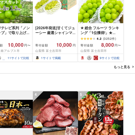
ジテレビ系列「ノン
[2026年発送]甘くてジュ
★ 総合 フルーツ ランキ
ップ」で取り上げら
ーシー 厳選シャインマ
ング「1位獲得!」★
た!★[2026年発送
スカット1.2kg (2026年9
2026年発送 シャインマ
4.2
(
3252
件
)
予約]南アルプス市
月前半(1〜15日)から10
スカット 選べる容量
10,000
10,000
8,000
額
寄付金額
寄付金額
円〜
円
円〜
ャインマスカット
月下旬までの発送) フル
500g 1kg 1.5kg 2kg
 南アルプス市
山梨県 富士吉田市
山梨県 富士吉田市
kg以上(2〜3房)ふる
ーツ ぶどう 果物 山梨県
3kg ふるさと納税 フル
税 おすすめ 山梨
産 2026 旬 大粒 高級 ブ
ーツ ぶどう 果物 送料無
11
サイトで比較
1
サイトで掲載
9
サイトで比較
アルプス市 送料無
ドウ 葡萄 富士吉田市
料 山梨県産 2026 旬 大
粒 高級 ブドウ 葡萄 富士
もっと見る
吉田市 ふるさと納税 [
2026年発送 ]
4
5