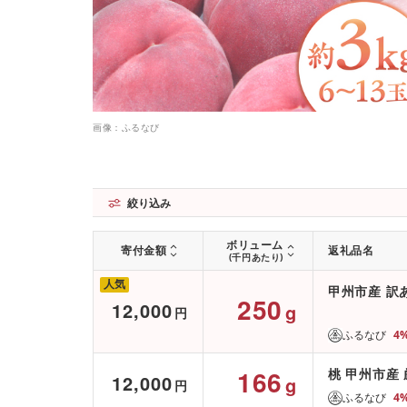
画像：ふるなび
絞り込み
ボリューム
寄付金額
返礼品名
(千円あたり)
人気
甲州市産 訳あり
250
12,000
g
円
ふるなび
4
166
桃 甲州市産 厳
12,000
g
円
ふるなび
4