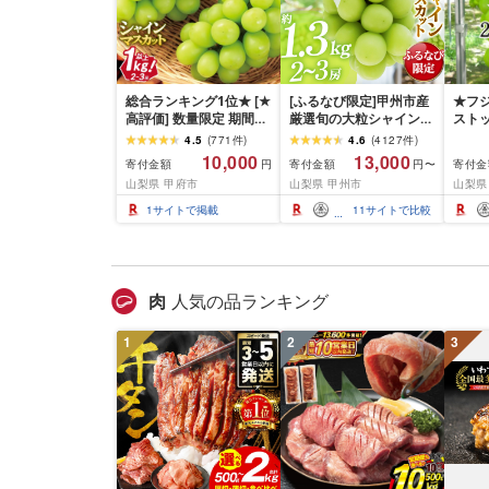
総合ランキング1位★ [★
[ふるなび限定]甲州市産
★フ
高評価] 数量限定 期間限
厳選旬の大粒シャインマ
スト
定 2026年 先行予約 山梨
スカット 約1.3kg 2〜3
れまし
4.5
(
771
件
)
4.6
(
4127
件
)
県産 ぶどう シャイン マ
房[2026年発送]
先行
10,000
13,000
寄付金額
寄付金額
寄付金
円
円〜
スカット フルーツ王国
(MG)B12-472 FN-
産シ
山梨県 甲府市
山梨県 甲州市
山梨県
人気 果物 2〜3房 冷蔵
Limited-VO シャインマ
1.2
1kg 以上 種なし 大粒 高
スカット フルーツ
さと納
1
サイトで掲載
11
サイトで比較
級 甘い [2026年8月下
県 南
旬〜10月上旬頃順次発
料 AL
送]
肉
人気の品ランキング
1
2
3