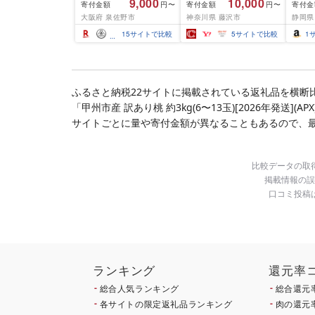
9,000
10,000
寄付金額
寄付金額
寄付金
円〜
円〜
結 下処理不要 サイズ不
切) 西京味噌 西京みそ 味
大阪府 泉佐野市
神奈川県 藤沢市
静岡県
揃い 訳あり
噌漬け みそ 味噌 鮮魚 魚
介 銀だら 銀ダラ ギンダ
15
サイトで比較
5
サイトで比較
1
ラ ぎんだら 鱈 タラ 魚
西京焼き 西京漬 西京や
き 冷凍 厳選 鮮魚 漬け魚
漬魚 新鮮 小分け 人気返
礼品 おかず おつまみ お
ふるさと納税22サイトに掲載されている返礼品を横断
酒のあて 家計応援
「甲州市産 訳あり桃 約3kg(6〜13玉)[2026年発送]
10000円 魚喜 神奈川 湘
南 藤沢
サイトごとに量や寄付金額が異なることもあるので、
比較データの取
掲載情報の誤
口コミ投稿
ランキング
還元率
総合人気ランキング
総合還元
各サイトの限定返礼品ランキング
肉の還元