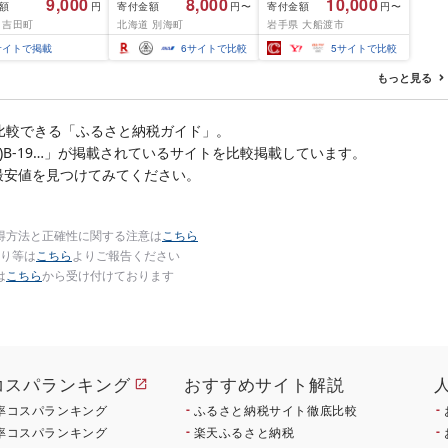
9,000
8,000
10,000
額
寄付金額
寄付金額
円
円〜
円〜
ふるさと わけあり ホタ
鮮 ごはん 夕飯 おかず お
 吉田町
北海道 別海町
岩手県 大船渡市
テ貝柱 貝 人気 不揃い 刺
つまみ 晩酌 米 丼 海産物
身 規格外 魚介 ランキン
海鮮 魚介 魚介類 テレビ
サイトで掲載
6
サイトで比較
5
サイトで比較
グ 海鮮 冷凍 発送時期が
TV 放送 ニュース 番組
選べる 北海道 別海町 )
大船渡 大船渡市 三陸 被
もっと見る
(クラウドファンディン
災 震災 火災 支援 応援
グ対象)
岩手県 国産 大船渡応援
[東北超歌手]
比較できる「ふるさと納税ガイド」。
(APX)B-19…」が掲載されているサイトを比較掲載しています。
最安値を見つけてみてください。
得方法と正確性に関する注意は
こちら
り等は
こちら
よりご報告ください
は
こちら
から受け付けております
コスパランキング
おすすめサイト解説
率コスパランキング
ふるさと納税サイト徹底比較
率コスパランキング
楽天ふるさと納税