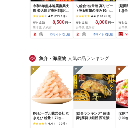
令和8年熊本地震復興支
＼総合1位常連 高リピー
[期
援 楽天限定寄附額[訳あ
ト率&衝撃の厚み10mm
し][
り]牛タン 500g〜2kg 肉
厚切り牛タン 塩味/ ≪ス
て牛
4.2
(
2291
件
)
4.4
(
16195
件
)
牛肉 訳あり 牛タン 冷凍
ピード発送!!10営業日以
1.5k
8,500
8,000
寄付金額
寄付金額
寄付金
円〜
円〜
小分け 厚切り 薄切り 食
内発送≫ 選べる内容量
て牛 
熊本県 八代市
岩手県 花巻市
岩手県
べ比べ 500g 1kg 1.5kg
500g / 1kg 定期便 毎月
グ 合
2kg 牛 人気 ビーフ 牛た
届く 牛肉 肉 BBQ ふるさ
和牛 
13
サイトで比較
15
サイトで比較
ん ふるさと納税 ランキ
と 人気 ランキング 岩手
分け 
ング スピード発送 送料
県 花巻市
ビーフ
無料
ぐ 挽
お弁当 
キング
魚介・海産物
人気の品ランキング
手県 
岡 sh
1
2
3
KGピープル株式会社 む
[総合ランキング1位獲
[ZI
きえび 総量 1.7kg
得!]厚切り銀鱈 西京漬け
(100
(850g×2P) 特大 5Lサイ
訳あり 銀鱈 西京漬け 計
4.4
(
1102
件
)
ズ バナメイエビ バラ凍
約 1,000g (約 100g × 10