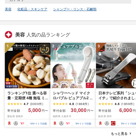
美容
化粧品・スキンケア
シャンプー・リンス・石鹸類
美容
人気の品ランキング
1
2
3
ランキング1位 選べる容
シャワーヘッド マイク
日本テレビ系列「シュ
量・定期便 4種 無塩 ミ
ロバブル ピュアブル2 節
イチ」で紹介されまし
ックスナッツ 500g 〜
水 約40% 日本製 カート
(R7.09.13放送)[刀匠 関
4.7
(
3000
件
)
4.5
(
1968
件
)
4.5
(
1859
件
)
4kg 素焼きアーモンド
リッジ不要 美肌 保湿 温
孫六の伝統から生まれ
5,000
30,000
6,000
寄付金額
寄付金額
寄付金額
円〜
円〜
円
カシューナッツ マカダ
浴 選べるカラー 最強翌
ツメキリ][選べる本数 
愛知県 碧南市
福岡県 久留米市
岐阜県 関市
ミアナッツ くるみ 生ナ
日配送 洗浄 軽量 コンパ
本〜5本セット] 貝印 
ッツ 直火焙煎 素焼き 塩
クト 日用品 バス用品 お
孫六 爪切り type102 
14
サイトで比較
9
サイトで比較
9
サイトで比
油 不使用 おやつ ジップ
風呂 お取り寄せ 福岡県
テンレス 高級つめきり
付き 保存 便利 シュクレ
久留米市 送料無料
ストッパーケース U字
もっと見る