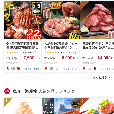
1
2
3
令和8年熊本地震復興支
＼総合1位常連 高リピー
肉卸直営 牛タン 厚切
援 楽天限定寄附額[訳あ
ト率&衝撃の厚み10mm
1kg (500g×2/厚さ約
り]牛タン 500g〜2kg 肉
厚切り牛タン 塩味/ ≪ス
10mm) 訳あり 訳有り
4.2
(
2290
件
)
4.4
(
16189
件
)
牛肉 訳あり 牛タン 冷凍
ピード発送!!10営業日以
牛肉 焼肉 冷凍 スライ
7,500
8,000
14,000
寄付金額
寄付金額
寄付金額
円〜
円〜
円
小分け 厚切り 薄切り 食
内発送≫ 選べる内容量
業務用 バーベキュー
熊本県 八代市
岩手県 花巻市
熊本県 水上村
べ比べ 500g 1kg 1.5kg
500g / 1kg 定期便 毎月
BBQ おつまみ ギフト 
2kg 牛 人気 ビーフ 牛た
届く 牛肉 肉 BBQ ふるさ
祝い お中元 夏ギフト
13
サイトで比較
15
サイトで比較
5
サイトで比
ん ふるさと納税 ランキ
と 人気 ランキング 岩手
ング スピード発送 送料
県 花巻市
もっと見る
無料
魚介・海産物
人気の品ランキング
1
2
3