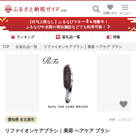
[PR]
お気に入り
メニュー
4
【付与上限なし】ふるなびマネー
％増量中！
ふるなびや全国の宿泊施設などでも利用可能！
ランキング
返礼品一覧
特集
TOP
全返礼品一覧
リファイオンケアブラシ | 美容 ヘアケア ブラシ
愛知県 名古屋市
画像：ふるなび
リファイオンケアブラシ | 美容 ヘアケア ブラシ