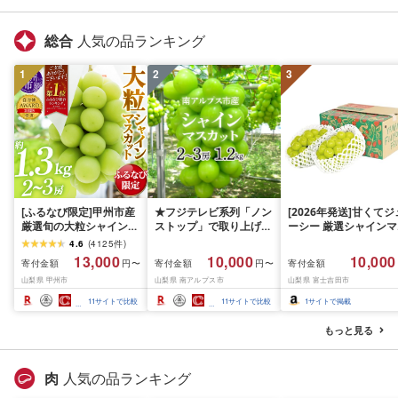
ナッツ 送料無料
取り外し可能 2WAY や
すり ギフト
総合
人気の品ランキング
1
2
3
[ふるなび限定]甲州市産
★フジテレビ系列「ノン
[2026年発送]甘くてジ
厳選旬の大粒シャインマ
ストップ」で取り上げら
ーシー 厳選シャインマ
スカット 約1.3kg 2〜3
れました!★[2026年発送
スカット1.2kg (2026
4.6
(
4125
件
)
房[2026年発送]
先行予約]南アルプス市
月前半(1〜15日)から1
13,000
10,000
10,000
寄付金額
寄付金額
寄付金額
円〜
円〜
(MG)B12-472 FN-
産シャインマスカット
月下旬までの発送) フ
山梨県 甲州市
山梨県 南アルプス市
山梨県 富士吉田市
Limited-VO シャインマ
1.2kg以上(2〜3房)ふる
ーツ ぶどう 果物 山梨
スカット フルーツ
さと納税 おすすめ 山梨
産 2026 旬 大粒 高級 
11
サイトで比較
11
サイトで比較
1
サイトで掲載
県 南アルプス市 送料無
ドウ 葡萄 富士吉田市
料 AL
もっと見る
肉
人気の品ランキング