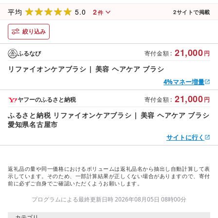
5.0
2
平均
2
サイトで掲載
件
絞り込み
21,000
ふるなび
寄付金額
:
円
リファイオンケアブラシ | 美容 ヘアケア ブラシ
4%マネー増量
21,000
ヤフーのふるさと納税
寄付金額
:
円
ふるさと納税 リファイオンケアブラシ | 美容 ヘアケア ブラシ
愛知県名古屋市
サイトに行く
返礼品の量や同一価格におけるボリュームは返礼品名から抽出し自動計算して表
示しています。そのため、一部計算結果が正しくない場合がありますので、寄付
前に必ずご自身でご確認いただくようお願いします。
プログラムによる最終更新日時 2026年08月05日 08時00分
カテゴリ