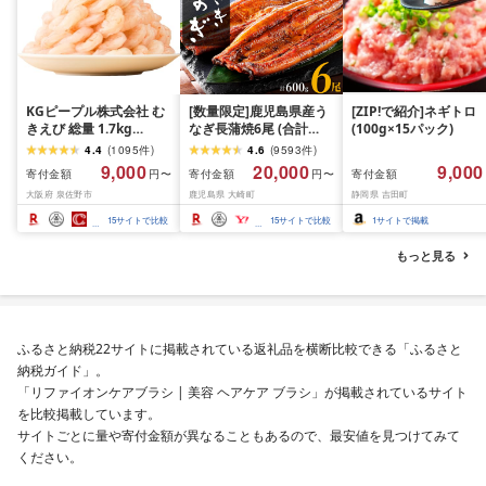
KGピープル株式会社 む
[数量限定]鹿児島県産う
[ZIP!で紹介]ネギトロ
きえび 総量 1.7kg
なぎ長蒲焼6尾 (合計
(100g×15パック)
(850g×2P) 特大 5Lサイ
600g以上)
4.4
(
1095
件
)
4.6
(
9593
件
)
ズ バナメイエビ バラ凍
9,000
20,000
9,000
寄付金額
寄付金額
寄付金額
円〜
円〜
結 下処理不要 サイズ不
大阪府 泉佐野市
鹿児島県 大崎町
静岡県 吉田町
揃い 訳あり
15
サイトで比較
15
サイトで比較
1
サイトで掲載
もっと見る
ふるさと納税22サイトに掲載されている返礼品を横断比較できる「ふるさと
納税ガイド」。
「リファイオンケアブラシ | 美容 ヘアケア ブラシ」が掲載されているサイト
を比較掲載しています。
サイトごとに量や寄付金額が異なることもあるので、最安値を見つけてみて
ください。