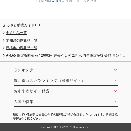
口コミ投稿は
こちら
から受け付けております
ふるさと納税ガイドTOP
全返礼品一覧
愛知県の返礼品一覧
豊橋市の返礼品一覧
★4.65 限定寄附金額 12000円 豊橋うなぎ 2尾 70周年 限定寄附金額 ランキン
グ 1位 国産 うなぎ 蒲焼 2尾 3尾 4尾 5尾 6尾 ~450g 夏目商店 蒲焼 白焼 紅白 国
産うなぎ 海鮮 ウナギ 鰻 長蒲焼 豊橋うなぎ 豊橋
ランキング
還元率コスパランキング（提携サイト）
おすすめサイト解説
人気の特集
掲載している寄附金額等の全ての情報は万全の保証をいたしかねます。詳細は
免
責事項
をご覧ください
Copyright©2019-2026 Colleagues Inc.