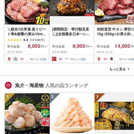
＼総合1位常連 高リピー
[期間限定・寄付額見直
肉卸直営 牛タン 厚切
ト率&衝撃の厚み10mm
し][全国最多日本一いわ
1kg (500g×2/厚さ約
厚切り牛タン 塩味/ ≪ス
て牛入り]ハンバーグ
10mm) 訳あり 訳有り
4.4
(
16189
件
)
ピード発送!!10営業日以
1.5kg(150g×10個) いわ
牛肉 焼肉 冷凍 スライ
8,000
9,000
14,000
寄付金額
寄付金額
寄付金額
円〜
円〜
円
内発送≫ 選べる内容量
て牛 × 岩中豚 ハンバー
業務用 バーベキュー
岩手県 花巻市
岩手県 盛岡市
熊本県 水上村
500g / 1kg 定期便 毎月
グ 合挽き 合い挽き 黒毛
BBQ おつまみ ギフト 
届く 牛肉 肉 BBQ ふるさ
和牛 人気 冷凍 個包装 小
祝い お中元 夏ギフト
15
サイトで比較
3
サイトで比較
5
サイトで比
と 人気 ランキング 岩手
分け 冷凍 牛肉 豚肉 和牛
県 花巻市
ビーフ ポーク はんばー
もっと見る
ぐ 挽肉 お肉 ミンチ 肉
お弁当 hannba-gu ラン
キング 1位 1万円以下 岩
魚介・海産物
人気の品ランキング
手県 盛岡市 東北 岩手 盛
岡 shikoku001k
1
2
3