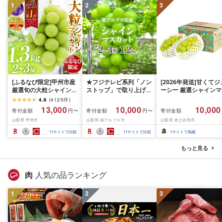
1
2
3
[ふるなび限定]甲州市産
★フジテレビ系列「ノン
[2026年発送]甘くてジ
厳選旬の大粒シャインマ
ストップ」で取り上げら
ーシー 厳選シャインマ
スカット 約1.3kg 2〜3
れました!★[2026年発送
スカット1.2kg (2026
4.6
(
4125
件
)
房[2026年発送]
先行予約]南アルプス市
月前半(1〜15日)から1
13,000
10,000
10,000
寄付金額
寄付金額
寄付金額
円〜
円〜
(MG)B12-472 FN-
産シャインマスカット
月下旬までの発送) フ
山梨県 甲州市
山梨県 南アルプス市
山梨県 富士吉田市
Limited-VO シャインマ
1.2kg以上(2〜3房)ふる
ーツ ぶどう 果物 山梨
スカット フルーツ
さと納税 おすすめ 山梨
産 2026 旬 大粒 高級 
11
サイトで比較
11
サイトで比較
1
サイトで掲載
県 南アルプス市 送料無
ドウ 葡萄 富士吉田市
料 AL
もっと見る
肉
人気の品ランキング
1
2
3