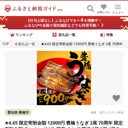
[PR]
お気に入り
メニュー
4
【付与上限なし】ふるなびマネー
％増量中！
ふるなびや全国の宿泊施設などでも利用可能！
ランキング
返礼品一覧
特集
TOP
全返礼品一覧
★4.65 限定寄附金額 12000円 豊橋うなぎ 2尾 70周年
限定寄附金額 ランキング 1位 国産 うなぎ 蒲焼 2尾 3尾
4尾 5尾 6尾 ~450g 夏目商店 蒲焼 白焼 紅白 国産うなぎ
海鮮 ウナギ 鰻 長蒲焼 豊橋うなぎ 豊橋
愛知県 豊橋市
画像：楽天ふるさと納税
★4.65 限定寄附金額 12000円 豊橋うなぎ 2尾 70周年 限定