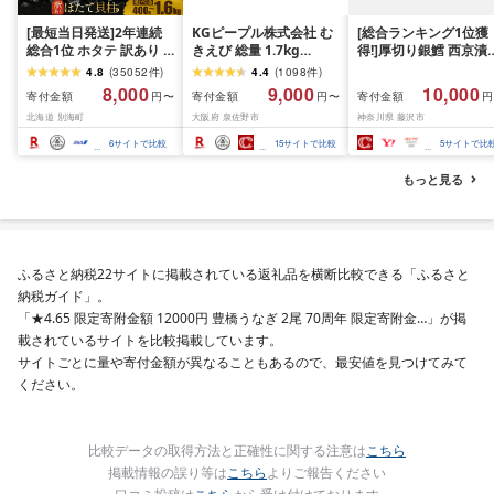
[最短当日発送]2年連続
KGピープル株式会社 む
[総合ランキング1位獲
総合1位 ホタテ 訳あり (
きえび 総量 1.7kg
得!]厚切り銀鱈 西京漬
ふるさと納税 ほたて ふ
(850g×2P) 特大 5Lサイ
訳あり 銀鱈 西京漬け 
4.8
(
35052
件
)
4.4
(
1098
件
)
るさと納税 訳あり 帆立
ズ バナメイエビ バラ凍
約 1,000g (約 100g × 
8,000
9,000
10,000
寄付金額
寄付金額
寄付金額
円〜
円〜
円
ふるさと わけあり ホタ
結 下処理不要 サイズ不
切) 西京味噌 西京みそ 
北海道 別海町
大阪府 泉佐野市
神奈川県 藤沢市
テ貝柱 貝 人気 不揃い 刺
揃い 訳あり
噌漬け みそ 味噌 鮮魚 
身 規格外 魚介 ランキン
介 銀だら 銀ダラ ギン
6
サイトで比較
15
サイトで比較
5
サイトで比
グ 海鮮 冷凍 発送時期が
ラ ぎんだら 鱈 タラ 魚
選べる 北海道 別海町 )
西京焼き 西京漬 西京
もっと見る
(クラウドファンディン
き 冷凍 厳選 鮮魚 漬け
グ対象)
漬魚 新鮮 小分け 人気
礼品 おかず おつまみ 
酒のあて 家計応援
10000円 魚喜 神奈川 
ふるさと納税22サイトに掲載されている返礼品を横断比較できる「ふるさと
南 藤沢
納税ガイド」。
「★4.65 限定寄附金額 12000円 豊橋うなぎ 2尾 70周年 限定寄附金…」が掲
載されているサイトを比較掲載しています。
サイトごとに量や寄付金額が異なることもあるので、最安値を見つけてみて
ください。
比較データの取得方法と正確性に関する注意は
こちら
掲載情報の誤り等は
こちら
よりご報告ください