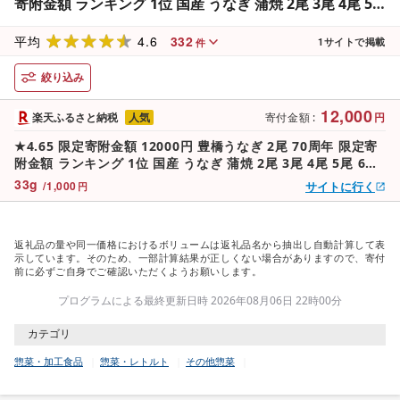
寄附金額 ランキング 1位 国産 うなぎ 蒲焼 2尾 3尾 4尾 5
尾 6尾 ~450g 夏目商店 蒲焼 白焼 紅白 国産うなぎ 海鮮 ウ
4.6
332
ナギ 鰻 長蒲焼 豊橋うなぎ 豊橋
平均
1
サイトで掲載
件
絞り込み
12,000
楽天ふるさと納税
人気
寄付金額
:
円
★4.65 限定寄附金額 12000円 豊橋うなぎ 2尾 70周年 限定寄
附金額 ランキング 1位 国産 うなぎ 蒲焼 2尾 3尾 4尾 5尾 6尾
~450g 夏目商店 蒲焼 白焼 紅白 国産うなぎ 海鮮 ウナギ 鰻 長
33
g
/
1,000
サイトに行く
円
蒲焼 豊橋うなぎ 豊橋
返礼品の量や同一価格におけるボリュームは返礼品名から抽出し自動計算して表
示しています。そのため、一部計算結果が正しくない場合がありますので、寄付
前に必ずご自身でご確認いただくようお願いします。
プログラムによる最終更新日時 2026年08月06日 22時00分
カテゴリ
惣菜・加工食品
惣菜・レトルト
その他惣菜