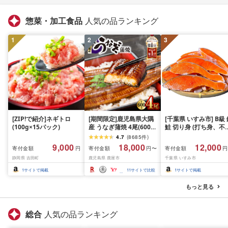
惣菜・加工食品
人気の品ランキング
1
2
3
[ZIP!で紹介]ネギトロ
[期間限定]鹿児島県大隅
[千葉県 いすみ市] B級
(100g×15パック)
産 うなぎ蒲焼 4尾(600g)
鮭 切り身 (打ち身、不
KN007-004-04-cp18 う
い、色飛び) 約2.4kg 
4.7
(
8685
件
)
なぎ 鰻 魚 惣菜 総菜
凍 魚 訳あり 海鮮 西川
9,000
18,000
12,000
寄付金額
寄付金額
寄付金額
円
円〜
円
おつまみ おかず
静岡県 吉田町
鹿児島県 鹿屋市
千葉県 いすみ市
1
サイトで掲載
11
サイトで比較
1
サイトで掲載
もっと見る
総合
人気の品ランキング