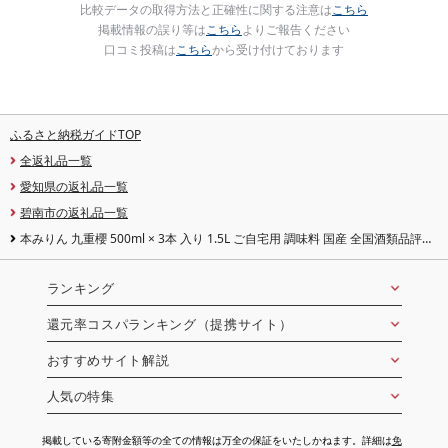
比較データの取得方法と正確性に関する注意は
こちら
掲載情報の誤り等は
こちら
よりご報告ください
口コミ投稿は
こちら
から受け付けております
ふるさと納税ガイドTOP
全返礼品一覧
愛知県の返礼品一覧
碧南市の返礼品一覧
本みりん 九重櫻 500ml × 3本 入り 1.5L ご自宅用 調味料 国産 全国酒類品評会
名誉大賞受賞 へきなん優良みやげ推奨品 三河 みりん 発祥 醸造元 九重味淋 醸
造のまち碧南 国内産 水稲もち米 米こうじ 本格米焼酎 使用 料理 調理 加工品 本
格本みりん お取り寄せ 愛知県 碧南市 送料無料
ランキング
還元率コスパランキング（提携サイト）
おすすめサイト解説
人気の特集
掲載している寄附金額等の全ての情報は万全の保証をいたしかねます。詳細は
免