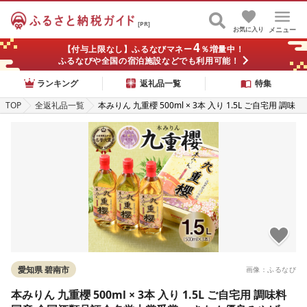
[PR]
お気に入り
メニュー
4
【付与上限なし】ふるなびマネー
％増量中！
ふるなびや全国の宿泊施設などでも利用可能！
ランキング
返礼品一覧
特集
TOP
全返礼品一覧
本みりん 九重櫻 500ml × 3本 入り 1.5L ご自宅用 調味
料 国産 全国酒類品評会名誉大賞受賞 へきなん優良みや
げ推奨品 三河 みりん 発祥 醸造元 九重味淋 醸造のまち
碧南 国内産 水稲もち米 米こうじ 本格米焼酎 使用 料理
調理 加工品 本格本みりん お取り寄せ 愛知県 碧南市 送
料無料
愛知県 碧南市
画像：ふるなび
本みりん 九重櫻 500ml × 3本 入り 1.5L ご自宅用 調味料