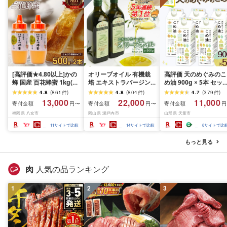
[高評価★4.80以上]かの
オリーブオイル 有機栽
高評価 天のめぐみのこ
蜂 国産 百花蜂蜜 1kg(と
培 エキストラバージン
め油 900g × 5本 セッ
んがり容器500g×2本)養
オリーブ オイル シング
配送時期が選べる 国産
4.8
(
861
件
)
4.8
(
804
件
)
4.7
(
379
件
)
蜂一筋60年自慢の一品
ル 2本 セット オーガニ
紙パック 大容量 米油 
13,000
22,000
11,000
寄付金額
寄付金額
寄付金額
円〜
円〜
円
ハチミツ 非加熱 純粋は
ック 調味料 油 オリーブ
植物油 調理油 食用油 
福岡県 八女市
岡山県 瀬戸内市
山形県 天童市
ちみつ ハニー 防災グッ
油 食用油 ギフト 人気 サ
味料 先行予約 発送時
ズ 常温 保存 備蓄 防災食
ラダ ドレッシング パス
が選べる のし 贈答 ギ
11
サイトで比較
14
サイトで比較
8
サイトで比
非常食 保存食 はちみつ
タ
ト 大人気 お取り寄せ 
康志向 栄養機能食品 
もっと見る
温保存 お中元 [ 山形県
天童市 ]
肉
人気の品ランキング
1
2
3