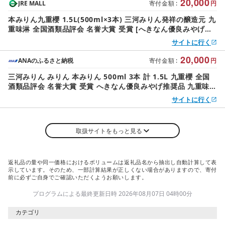
選素材
20,000
JRE MALL
寄付金額
:
円
本みりん九重櫻 1.5L(500ml×3本) 三河みりん発祥の醸造元 九
重味淋 全国酒類品評会 名誉大賞 受賞 [へきなん優良みやげ推
奨品] みりん ミリン 味醂 発祥 醸造のまち 碧南 国内産 水稲も
サイトに行く
ち米 米こうじ 簡単プロの味に 本格米焼酎 調味料 料理 本格 厳
選素材
20,000
ANAのふるさと納税
寄付金額
:
円
三河みりん みりん 本みりん 500ml 3本 計 1.5L 九重櫻 全国
酒類品評会 名誉大賞 受賞 へきなん優良みやげ推奨品 九重味淋
江戸時代 創業 昔ながらの製法 じっくり 醸造 原材料 厳選 国産
サイトに行く
もち米 自然な甘み 豊富なうま味 料亭の味 料理 調味料 愛知県
碧南市 送料無料
取扱サイトをもっと見る
返礼品の量や同一価格におけるボリュームは返礼品名から抽出し自動計算して表
示しています。そのため、一部計算結果が正しくない場合がありますので、寄付
前に必ずご自身でご確認いただくようお願いします。
プログラムによる最終更新日時 2026年08月07日 04時00分
カテゴリ