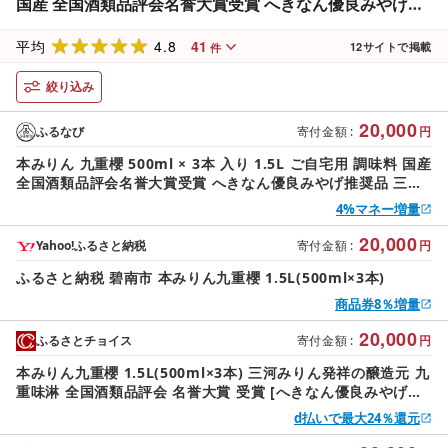
国産 全国酒類品評会名誉大賞受賞 へきなん優良みやげ推
奨品 三河 みりん 発祥 醸造元 九重味淋 醸造のまち碧南 国
4.8
41
内産 水稲もち米 米こうじ 本格米焼酎 使用 料理 調理 加工
平均
12
サイトで掲載
件
品 本格本みりん お取り寄せ 愛知県 碧南市 送料無料
絞り込み
20,000
ふるなび
寄付金額
:
円
本みりん 九重櫻 500ml × 3本 入り 1.5L ご自宅用 調味料 国産
全国酒類品評会名誉大賞受賞 へきなん優良みやげ推奨品 三河
みりん 発祥 醸造元 九重味淋 醸造のまち碧南 国内産 水稲もち
4%マネー増量
米 米こうじ 本格米焼酎 使用 料理 調理 加工品 本格本みりん
お取り寄せ 愛知県 碧南市 送料無料
20,000
Yahoo!ふるさと納税
寄付金額
:
円
ふるさと納税 碧南市 本みりん九重櫻 1.5L(500ml×3本)
商品券8％増量
20,000
ふるさとチョイス
寄付金額
:
円
本みりん九重櫻 1.5L(500ml×3本) 三河みりん発祥の醸造元 九
重味淋 全国酒類品評会 名誉大賞 受賞 [へきなん優良みやげ推
奨品] みりん ミリン 味醂 発祥 醸造のまち 碧南 国内産 水稲も
d払いで最大24％還元
ち米 米こうじ 簡単プロの味に 本格米焼酎 調味料 料理 本格 厳