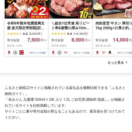
令和8年熊本地震復興支
＼総合1位常連 高リピー
肉卸直営 牛タン 厚切
援 楽天限定寄附額[訳あ
ト率&衝撃の厚み10mm
1kg (500g×2/厚さ約
り]牛タン 500g〜2kg 肉
厚切り牛タン 塩味/ ≪ス
10mm) 訳あり 訳有り
4.2
(
2290
件
)
4.4
(
16189
件
)
牛肉 訳あり 牛タン 冷凍
ピード発送!!10営業日以
牛肉 焼肉 冷凍 スライ
7,500
8,000
14,000
寄付金額
寄付金額
寄付金額
円〜
円〜
円
小分け 厚切り 薄切り 食
内発送≫ 選べる内容量
業務用 バーベキュー
熊本県 八代市
岩手県 花巻市
熊本県 水上村
べ比べ 500g 1kg 1.5kg
500g / 1kg 定期便 毎月
BBQ おつまみ ギフト 
2kg 牛 人気 ビーフ 牛た
届く 牛肉 肉 BBQ ふるさ
祝い お中元 夏ギフト
13
サイトで比較
15
サイトで比較
5
サイトで比
ん ふるさと納税 ランキ
と 人気 ランキング 岩手
ング スピード発送 送料
県 花巻市
もっと見る
無料
ふるさと納税22サイトに掲載されている返礼品を横断比較できる「ふるさと
納税ガイド」。
「本みりん 九重櫻 500ml × 3本 入り 1.5L ご自宅用 調味料 国産…」が掲載さ
れているサイトを比較掲載しています。
サイトごとに量や寄付金額が異なることもあるので、最安値を見つけてみて
ください。