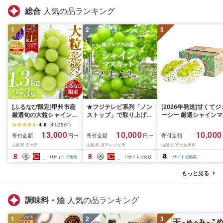
総合
人気の品ランキング
1
2
3
[ふるなび限定]甲州市産
★フジテレビ系列「ノン
[2026年発送]甘くてジ
厳選旬の大粒シャインマ
ストップ」で取り上げら
ーシー 厳選シャインマ
スカット 約1.3kg 2〜3
れました!★[2026年発送
スカット1.2kg (2026
4.6
(
4125
件
)
房[2026年発送]
先行予約]南アルプス市
月前半(1〜15日)から1
13,000
10,000
10,000
寄付金額
寄付金額
寄付金額
円〜
円〜
(MG)B12-472 FN-
産シャインマスカット
月下旬までの発送) フ
山梨県 甲州市
山梨県 南アルプス市
山梨県 富士吉田市
Limited-VO シャインマ
1.2kg以上(2〜3房)ふる
ーツ ぶどう 果物 山梨
スカット フルーツ
さと納税 おすすめ 山梨
産 2026 旬 大粒 高級 
11
サイトで比較
11
サイトで比較
1
サイトで掲載
県 南アルプス市 送料無
ドウ 葡萄 富士吉田市
料 AL
もっと見る
調味料・油
人気の品ランキング
1
2
3