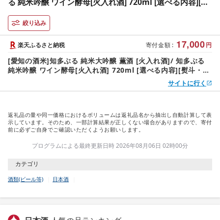
る 純米吟醸 ワイン酵母[火入れ酒] 720ml [選べる内容][熨
斗・包装可]日本酒 お酒 地酒 酒蔵 ご当地 純米酒 晩酌 家
飲み お取り寄せ 常滑市 贈り物 贈答品 父の日 母の日 送料
絞り込み
無料
17,000
楽天ふるさと納税
寄付金額
:
円
[愛知の酒米]知多ぶる 純米大吟醸 薫酒 [火入れ酒]/ 知多ぶる
純米吟醸 ワイン酵母[火入れ酒] 720ml [選べる内容][熨斗・包
装可]日本酒 お酒 地酒 酒蔵 ご当地 純米酒 晩酌 家飲み お取り
サイトに行く
寄せ 常滑市 贈り物 贈答品 父の日 母の日 送料無料
返礼品の量や同一価格におけるボリュームは返礼品名から抽出し自動計算して表
示しています。そのため、一部計算結果が正しくない場合がありますので、寄付
前に必ずご自身でご確認いただくようお願いします。
プログラムによる最終更新日時 2026年08月06日 02時00分
カテゴリ
酒類(ビール等)
日本酒