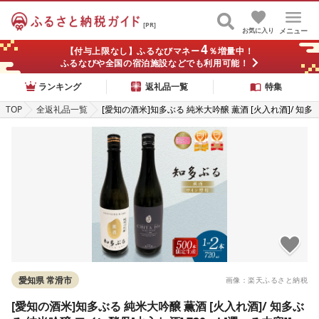
[PR]
お気に入り
メニュー
4
【付与上限なし】ふるなびマネー
％増量中！
ふるなびや全国の宿泊施設などでも利用可能！
ランキング
返礼品一覧
特集
TOP
全返礼品一覧
[愛知の酒米]知多ぶる 純米大吟醸 薫酒 [火入れ酒]/ 知多
ぶる 純米吟醸 ワイン酵母[火入れ酒] 720ml [選べる内
容][熨斗・包装可]日本酒 お酒 地酒 酒蔵 ご当地 純米酒
晩酌 家飲み お取り寄せ 常滑市 贈り物 贈答品 父の日 母
の日 送料無料
愛知県 常滑市
画像：楽天ふるさと納税
[愛知の酒米]知多ぶる 純米大吟醸 薫酒 [火入れ酒]/ 知多ぶ