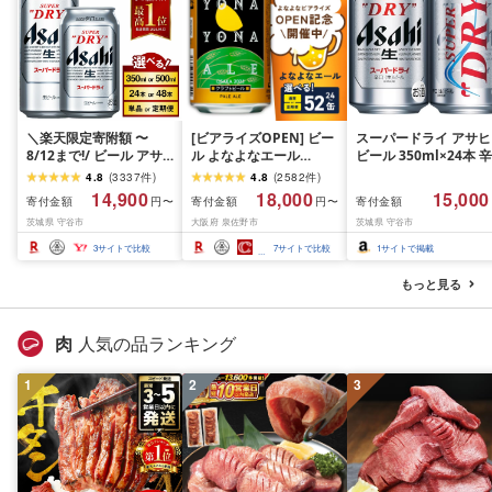
＼楽天限定寄附額 〜
[ビアライズOPEN] ビー
スーパードライ アサヒ
8/12まで!/ ビール アサ
ル よなよなエール
ビール 350ml×24本 辛
ヒ スーパードライ (選べ
350ml 選べる 24缶 ~ 52
口[生]
4.8
(
3337
件
)
4.8
(
2582
件
)
る 350ml 500ml / 24本
缶 クラフトビール ヤッ
14,900
18,000
15,000
寄付金額
寄付金額
寄付金額
円〜
円〜
48本 / 単品 2ヶ月〜12ヶ
ホーブルーイング ペー
茨城県 守谷市
大阪府 泉佐野市
茨城県 守谷市
月定期便 12ヶ月定期便)
ルエール 缶 酒 飲料 BBQ
| 最短3日発送 アサヒビ
ふるさと納税オリジナル
3
サイトで比較
7
サイトで比較
1
サイトで掲載
ール お酒 アルコール
ランキング 1位獲得 最強
Asahi アサヒビール 缶
翌日配送 発送月 定期便
もっと見る
ビール ギフト 茨城県守
まとめ買い 高評価 泉佐
谷市 高評価★4.67
野市 送料無料
肉
人気の品ランキング
1
2
3