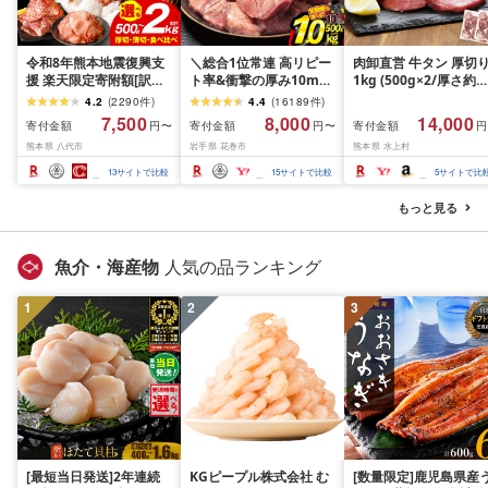
令和8年熊本地震復興支
＼総合1位常連 高リピー
肉卸直営 牛タン 厚切
援 楽天限定寄附額[訳あ
ト率&衝撃の厚み10mm
1kg (500g×2/厚さ約
り]牛タン 500g〜2kg 肉
厚切り牛タン 塩味/ ≪ス
10mm) 訳あり 訳有り
4.2
(
2290
件
)
4.4
(
16189
件
)
牛肉 訳あり 牛タン 冷凍
ピード発送!!10営業日以
牛肉 焼肉 冷凍 スライ
7,500
8,000
14,000
寄付金額
寄付金額
寄付金額
円〜
円〜
円
小分け 厚切り 薄切り 食
内発送≫ 選べる内容量
業務用 バーベキュー
熊本県 八代市
岩手県 花巻市
熊本県 水上村
べ比べ 500g 1kg 1.5kg
500g / 1kg 定期便 毎月
BBQ おつまみ ギフト 
2kg 牛 人気 ビーフ 牛た
届く 牛肉 肉 BBQ ふるさ
祝い お中元 夏ギフト
13
サイトで比較
15
サイトで比較
5
サイトで比
ん ふるさと納税 ランキ
と 人気 ランキング 岩手
ング スピード発送 送料
県 花巻市
もっと見る
無料
魚介・海産物
人気の品ランキング
1
2
3
[最短当日発送]2年連続
KGピープル株式会社 む
[数量限定]鹿児島県産