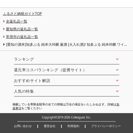
ふるさと納税ガイドTOP
全返礼品一覧
愛知県の返礼品一覧
常滑市の返礼品一覧
[愛知の酒米]知多ぶる 純米大吟醸 薫酒 [火入れ酒]/ 知多ぶる 純米吟醸 ワイン
酵母[火入れ酒] 720ml [選べる内容][熨斗・包装可]日本酒 お酒 地酒 酒蔵 ご当地
純米酒 晩酌 家飲み お取り寄せ 常滑市 贈り物 贈答品 父の日 母の日 送料無料
ランキング
還元率コスパランキング（提携サイト）
おすすめサイト解説
人気の特集
掲載している寄附金額等の全ての情報は万全の保証をいたしかねます。詳細は
免
責事項
をご覧ください
Copyright©2019-2026 Colleagues Inc.
お問い合わせ
運営会社
利用規約
プライバシーポリシー