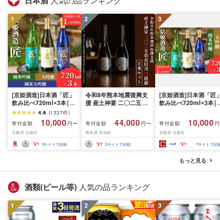
日本酒
人気の品ランキング
1
2
3
[京姫酒造]日本酒「匠」
令和8年熊本地震復興支
[京姫酒造]日本酒「匠
飲み比べ720ml×3本|純
援 産土神宴 二〇二五 改
飲み比べ720ml×3本|
米大吟醸 大吟醸 純米吟
良信交 | 二農醸 2本セッ
米大吟醸 大吟醸 純米
4.6
(
1337
件
)
醸 の3本でこの寄付額 圧
ト | 二農醸 | 酒 地酒 花
醸 の3本でこの寄付額 
10,000
44,000
10,000
寄付金額
寄付金額
寄付金額
円〜
円〜
円
倒的 大人気 高評価レビ
の香酒造
倒的 大人気 高評価レ
京都府 京都市
熊本県 和水町
京都府 京都市
ュー多数 [ 京都 伏見 酒
ュー多数 [ 京都 伏見 酒
蔵 お酒 日本酒 お取り寄
蔵 お酒 日本酒 お取り
3
サイトで比較
2
サイトで比較
7
サイトで比
せ 通販 送料無料 ふるさ
せ 通販 送料無料 ふる
と納税 ]
と納税 ]
もっと見る
酒類(ビール等)
人気の品ランキング
1
2
3