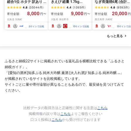
総合1位 ホタテ 訳あり (
きえび 総量 1.7kg
なぎ長蒲焼6尾 (合計
ふるさと納税 ほたて ふ
(850g×2P) 特大 5Lサイ
600g以上)
4.8
(
35044
件
)
4.4
(
1095
件
)
4.6
(
9593
件
)
るさと納税 訳あり 帆立
ズ バナメイエビ バラ凍
8,000
9,000
20,000
寄付金額
寄付金額
寄付金額
円〜
円〜
円
ふるさと わけあり ホタ
結 下処理不要 サイズ不
北海道 別海町
大阪府 泉佐野市
鹿児島県 大崎町
テ貝柱 貝 人気 不揃い 刺
揃い 訳あり
身 規格外 魚介 ランキン
6
サイトで比較
15
サイトで比較
15
サイトで比
グ 海鮮 冷凍 発送時期が
選べる 北海道 別海町 )
もっと見る
(クラウドファンディン
グ対象)
ふるさと納税22サイトに掲載されている返礼品を横断比較できる「ふるさと
納税ガイド」。
「[愛知の酒米]知多ぶる 純米大吟醸 薫酒 [火入れ酒]/ 知多ぶる 純米吟醸 …」
が掲載されているサイトを比較掲載しています。
サイトごとに量や寄付金額が異なることもあるので、最安値を見つけてみて
ください。
比較データの取得方法と正確性に関する注意は
こちら
掲載情報の誤り等は
こちら
よりご報告ください
口コミ投稿は
こちら
から受け付けております