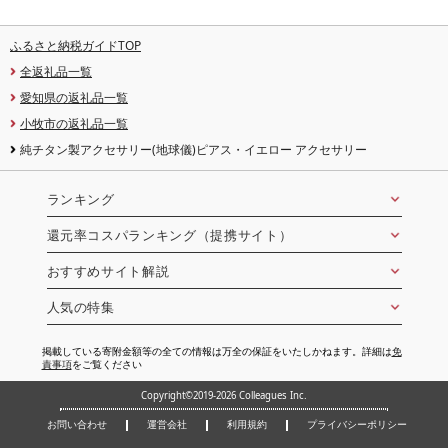
ふるさと納税ガイドTOP
全返礼品一覧
愛知県の返礼品一覧
小牧市の返礼品一覧
純チタン製アクセサリー(地球儀)ピアス・イエロー アクセサリー
ランキング
還元率コスパランキング（提携サイト）
おすすめサイト解説
人気の特集
掲載している寄附金額等の全ての情報は万全の保証をいたしかねます。詳細は
免
責事項
をご覧ください
Copyright©2019-2026 Colleagues Inc.
お問い合わせ
運営会社
利用規約
プライバシーポリシー