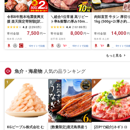
令和8年熊本地震復興支
＼総合1位常連 高リピー
肉卸直営 牛タン 厚切
援 楽天限定寄附額[訳あ
ト率&衝撃の厚み10mm
1kg (500g×2/厚さ約
り]牛タン 500g〜2kg 肉
厚切り牛タン 塩味/ ≪ス
10mm) 訳あり 訳有り
4.2
(
2290
件
)
4.4
(
16189
件
)
牛肉 訳あり 牛タン 冷凍
ピード発送!!10営業日以
牛肉 焼肉 冷凍 スライ
7,500
8,000
14,000
寄付金額
寄付金額
寄付金額
円〜
円〜
円
小分け 厚切り 薄切り 食
内発送≫ 選べる内容量
業務用 バーベキュー
熊本県 八代市
岩手県 花巻市
熊本県 水上村
べ比べ 500g 1kg 1.5kg
500g / 1kg 定期便 毎月
BBQ おつまみ ギフト 
2kg 牛 人気 ビーフ 牛た
届く 牛肉 肉 BBQ ふるさ
祝い お中元 夏ギフト
13
サイトで比較
15
サイトで比較
5
サイトで比
ん ふるさと納税 ランキ
と 人気 ランキング 岩手
ング スピード発送 送料
県 花巻市
もっと見る
無料
魚介・海産物
人気の品ランキング
1
2
3
KGピープル株式会社 む
[数量限定]鹿児島県産う
[ZIP!で紹介]ネギトロ