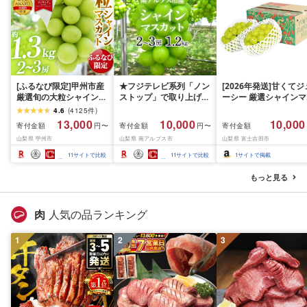
[ふるなび限定]甲州市産
★フジテレビ系列「ノン
[2026年発送]甘くてジ
厳選旬の大粒シャインマ
ストップ」で取り上げら
ーシー 厳選シャインマ
スカット 約1.3kg 2〜3
れました!★[2026年発送
スカット1.2kg (2026
4.6
(
4125
件
)
房[2026年発送]
先行予約]南アルプス市
月前半(1〜15日)から1
13,000
10,000
10,000
寄付金額
寄付金額
寄付金額
円〜
円〜
(MG)B12-472 FN-
産シャインマスカット
月下旬までの発送) フ
山梨県 甲州市
山梨県 南アルプス市
山梨県 富士吉田市
Limited-VO シャインマ
1.2kg以上(2〜3房)ふる
ーツ ぶどう 果物 山梨
スカット フルーツ
さと納税 おすすめ 山梨
産 2026 旬 大粒 高級 
11
サイトで比較
11
サイトで比較
1
サイトで掲載
県 南アルプス市 送料無
ドウ 葡萄 富士吉田市
料 AL
もっと見る
肉
人気の品ランキング
1
2
3