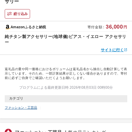
サリー
絞り込み
36,000
Amazonふるさと納税
寄付金額
:
円
純チタン製アクセサリー(地球儀)ピアス・イエロー アクセサリ
ー
サイトに行く
返礼品の量や同一価格におけるボリュームは返礼品名から抽出し自動計算して表
示しています。そのため、一部計算結果が正しくない場合がありますので、寄付
前に必ずご自身でご確認いただくようお願いします。
プログラムによる最終更新日時 2026年08月03日 00時00分
カテゴリ
ファッション・工芸品