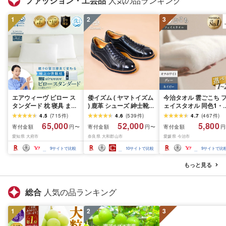
ファッション・工芸品
人気の品ランキング
1
2
3
エアウィーヴ ピロー ス
倭イズム ( ヤマトイズム
今治タオル 雲ごこち 
タンダード 枕 寝具 まく
) 鹿革 シューズ 紳士靴
ェイスタオル 同色1・
ら マクラ 睡眠 快眠 | 高
YA3300 ( ブラック ) ファ
2・4・12・25枚 [オ
4.5
(
715
件
)
4.6
(
539
件
)
4.7
(
467
件
)
反発 枕 まくら 洗える 洗
ッション 靴 シューズ 革
ワイト/グレー/コン]
65,000
52,000
5,800
寄付金額
寄付金額
寄付金額
円〜
円〜
円
える枕 洗えるまくら ウ
製品 革靴 お洒落 レザー
[IA05010]今治フェイ
愛知県 大府市
奈良県 大和郡山市
愛媛県 今治市
ォッシャブル枕 高さ調
シューズ やわらかい 快
タオル ふんわり やわ
整 枕 快眠まくら 高反発
適 履き心地 3E
かい 国産 高級 ふんわ
9
サイトで比較
10
サイトで比較
9
サイトで比
枕 高反発まくら ストレ
タオル フェースタオル
ートネック ギフト エア
フェイスタオルセット
もっと見る
ウィーブ
綿 選べるカラー 丸山
オル
総合
人気の品ランキング
1
2
3