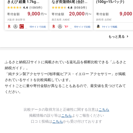
きえび 総量 1.7kg
なぎ長蒲焼6尾 (合計
(100g×15パック)
(850g×2P) 特大 5Lサイ
600g以上)
4.4
(
1095
件
)
4.6
(
9593
件
)
ズ バナメイエビ バラ凍
9,000
20,000
9,000
寄付金額
寄付金額
寄付金額
円〜
円〜
結 下処理不要 サイズ不
大阪府 泉佐野市
鹿児島県 大崎町
静岡県 吉田町
揃い 訳あり
15
サイトで比較
15
サイトで比較
1
サイトで掲載
もっと見る
ふるさと納税22サイトに掲載されている返礼品を横断比較できる「ふるさと
納税ガイド」。
「純チタン製アクセサリー(地球儀)ピアス・イエロー アクセサリー」が掲載
されているサイトを比較掲載しています。
サイトごとに量や寄付金額が異なることもあるので、最安値を見つけてみて
ください。
比較データの取得方法と正確性に関する注意は
こちら
掲載情報の誤り等は
こちら
よりご報告ください
口コミ投稿は
こちら
から受け付けております