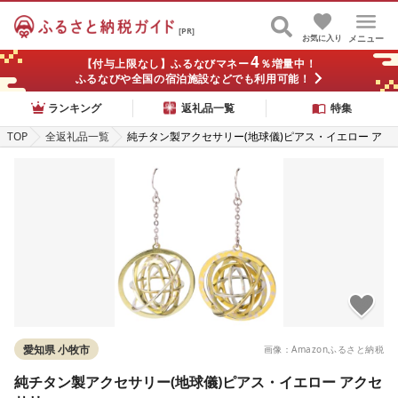
[PR]
お気に入り
メニュー
4
【付与上限なし】ふるなびマネー
％増量中！
ふるなびや全国の宿泊施設などでも利用可能！
ランキング
返礼品一覧
特集
TOP
全返礼品一覧
純チタン製アクセサリー(地球儀)ピアス・イエロー ア
クセサリー
愛知県 小牧市
画像：Amazonふるさと納税
純チタン製アクセサリー(地球儀)ピアス・イエロー アクセ