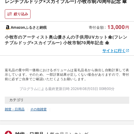
レンチブルドッグ×スカイブルー) 小牧市制70周年記念 傘
絞り込み
13,000
Amazonふるさと納税
寄付金額
:
円
小牧市のアーティスト奥山優さんの子供用UVカット傘(フレン
チブルドッグ×スカイブルー) 小牧市制70周年記念 傘
サイトに行く
返礼品の量や同一価格におけるボリュームは返礼品名から抽出し自動計算して表
示しています。そのため、一部計算結果が正しくない場合がありますので、寄付
前に必ずご自身でご確認いただくようお願いします。
プログラムによる最終更新日時 2026年08月03日 00時00分
カテゴリ
雑貨・日用品
その他雑貨