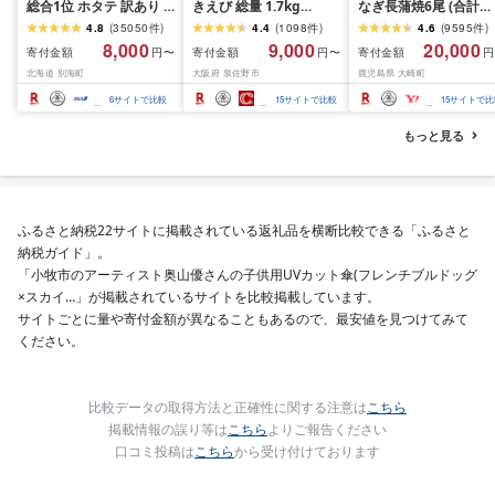
総合1位 ホタテ 訳あり (
きえび 総量 1.7kg
なぎ長蒲焼6尾 (合計
ふるさと納税 ほたて ふ
(850g×2P) 特大 5Lサイ
600g以上)
4.8
(
35050
件
)
4.4
(
1098
件
)
4.6
(
9595
件
)
るさと納税 訳あり 帆立
ズ バナメイエビ バラ凍
8,000
9,000
20,000
寄付金額
寄付金額
寄付金額
円〜
円〜
円
ふるさと わけあり ホタ
結 下処理不要 サイズ不
北海道 別海町
大阪府 泉佐野市
鹿児島県 大崎町
テ貝柱 貝 人気 不揃い 刺
揃い 訳あり
身 規格外 魚介 ランキン
6
サイトで比較
15
サイトで比較
15
サイトで比
グ 海鮮 冷凍 発送時期が
選べる 北海道 別海町 )
もっと見る
(クラウドファンディン
グ対象)
ふるさと納税22サイトに掲載されている返礼品を横断比較できる「ふるさと
納税ガイド」。
「小牧市のアーティスト奥山優さんの子供用UVカット傘(フレンチブルドッグ
×スカイ…」が掲載されているサイトを比較掲載しています。
サイトごとに量や寄付金額が異なることもあるので、最安値を見つけてみて
ください。
比較データの取得方法と正確性に関する注意は
こちら
掲載情報の誤り等は
こちら
よりご報告ください
口コミ投稿は
こちら
から受け付けております