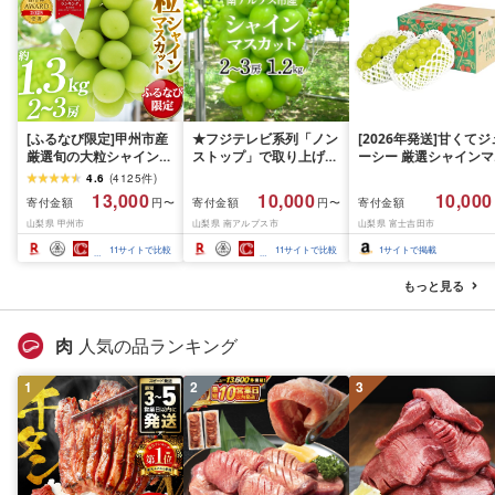
[ふるなび限定]甲州市産
★フジテレビ系列「ノン
[2026年発送]甘くてジ
厳選旬の大粒シャインマ
ストップ」で取り上げら
ーシー 厳選シャインマ
スカット 約1.3kg 2〜3
れました!★[2026年発送
スカット1.2kg (2026
4.6
(
4125
件
)
房[2026年発送]
先行予約]南アルプス市
月前半(1〜15日)から1
13,000
10,000
10,000
寄付金額
寄付金額
寄付金額
円〜
円〜
(MG)B12-472 FN-
産シャインマスカット
月下旬までの発送) フ
山梨県 甲州市
山梨県 南アルプス市
山梨県 富士吉田市
Limited-VO シャインマ
1.2kg以上(2〜3房)ふる
ーツ ぶどう 果物 山梨
スカット フルーツ
さと納税 おすすめ 山梨
産 2026 旬 大粒 高級 
11
サイトで比較
11
サイトで比較
1
サイトで掲載
県 南アルプス市 送料無
ドウ 葡萄 富士吉田市
料 AL
もっと見る
肉
人気の品ランキング
1
2
3