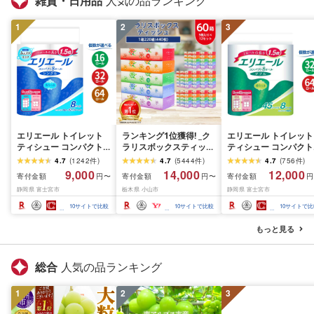
雑貨・日用品
人気の品ランキング
1
2
3
エリエール トイレット
ランキング1位獲得! _ク
エリエール トイレット
ティシュー コンパクト
ラリスボックスティッシ
ティシュー コンパクト
シングル [個数が選べ
ュ60箱(1箱220組(440
ダブル [選べるロール
4.7
(
1242
件
)
4.7
(
5444
件
)
4.7
(
756
件
)
る:16・32・64 ロール]
枚))(5個入り×12セット)_
数:32・64 ロール] 1.5
9,000
14,000
12,000
寄付金額
寄付金額
寄付金額
円〜
円〜
円
1.5倍巻 82.5m トイレッ
ティッシュ ティッシュ
巻 45m トイレットペ
静岡県 富士宮市
栃木県 小山市
静岡県 富士宮市
トペーパー シングル パ
ペーパー 日用品 常備品
パー ダブル パルプ10
ルプ100% 香りつき 日用
生活用品 まとめ買い [配
香りつき 日用品 消耗
10
サイトで比較
10
サイトで比較
10
サイトで比
品 消耗品 備蓄 ふるさと
送不可地域:離島・沖縄
備蓄 ふるさと納税 ふ
納税 ふるさと 送料無料
県]
さと 送料無料 静岡県 
もっと見る
静岡県 富士宮市
士宮市
総合
人気の品ランキング
1
2
3