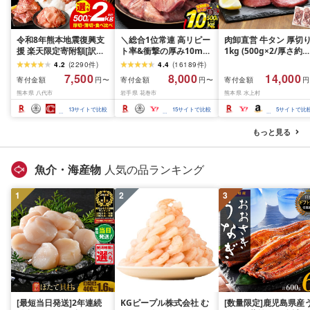
令和8年熊本地震復興支
＼総合1位常連 高リピー
肉卸直営 牛タン 厚切
援 楽天限定寄附額[訳あ
ト率&衝撃の厚み10mm
1kg (500g×2/厚さ約
り]牛タン 500g〜2kg 肉
厚切り牛タン 塩味/ ≪ス
10mm) 訳あり 訳有り
4.2
(
2290
件
)
4.4
(
16189
件
)
牛肉 訳あり 牛タン 冷凍
ピード発送!!10営業日以
牛肉 焼肉 冷凍 スライ
7,500
8,000
14,000
寄付金額
寄付金額
寄付金額
円〜
円〜
円
小分け 厚切り 薄切り 食
内発送≫ 選べる内容量
業務用 バーベキュー
熊本県 八代市
岩手県 花巻市
熊本県 水上村
べ比べ 500g 1kg 1.5kg
500g / 1kg 定期便 毎月
BBQ おつまみ ギフト 
2kg 牛 人気 ビーフ 牛た
届く 牛肉 肉 BBQ ふるさ
祝い お中元 夏ギフト
13
サイトで比較
15
サイトで比較
5
サイトで比
ん ふるさと納税 ランキ
と 人気 ランキング 岩手
ング スピード発送 送料
県 花巻市
もっと見る
無料
魚介・海産物
人気の品ランキング
1
2
3
[最短当日発送]2年連続
KGピープル株式会社 む
[数量限定]鹿児島県産