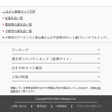
ふるさと納税ガイドTOP
全返礼品一覧
愛知県の返礼品一覧
小牧市の返礼品一覧
小牧市のアーティスト奥山優さんの子供用UVカット傘(フレンチブルドッグ×
スカイブルー) 小牧市制70周年記念 傘
ランキング
還元率コスパランキング（提携サイト）
おすすめサイト解説
人気の特集
掲載している寄附金額等の全ての情報は万全の保証をいたしかねます。詳細は
免
責事項
をご覧ください
Copyright©2019-2026 Colleagues Inc.
お問い合わせ
運営会社
利用規約
プライバシーポリシー