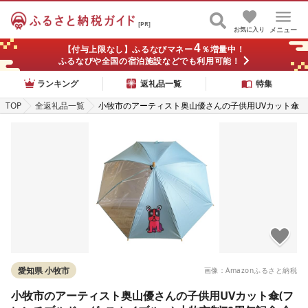
[PR]
お気に入り
メニュー
4
【付与上限なし】ふるなびマネー
％増量中！
ふるなびや全国の宿泊施設などでも利用可能！
ランキング
返礼品一覧
特集
TOP
全返礼品一覧
小牧市のアーティスト奥山優さんの子供用UVカット傘
(フレンチブルドッグ×スカイブルー) 小牧市制70周年記
念 傘
愛知県 小牧市
画像：Amazonふるさと納税
小牧市のアーティスト奥山優さんの子供用UVカット傘(フ