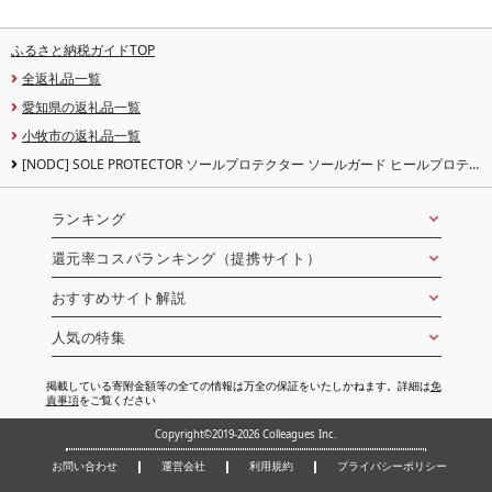
ふるさと納税ガイドTOP
全返礼品一覧
愛知県の返礼品一覧
小牧市の返礼品一覧
[NODC] SOLE PROTECTOR ソールプロテクター ソールガード ヒールプロテ
クター ヒールプロテクター守 ヒールガード ヒール保護 全面保護 補強 保護 補
修 ヒール ソール 守 (AF-1, クリアー, L(26.5〜27.5cm))
ランキング
還元率コスパランキング（提携サイト）
おすすめサイト解説
人気の特集
掲載している寄附金額等の全ての情報は万全の保証をいたしかねます。詳細は
免
責事項
をご覧ください
Copyright©2019-2026 Colleagues Inc.
お問い合わせ
運営会社
利用規約
プライバシーポリシー