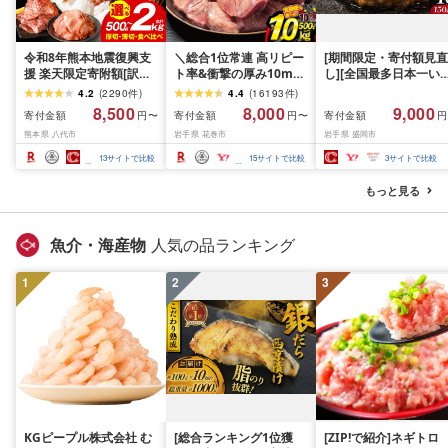
令和8年熊本地震復興支
＼総合1位常連 高リピー
[期間限定・寄付額見直
援 楽天限定寄附額[訳あ
ト率&衝撃の厚み10mm
し][全国最多日本一い
り]牛タン 500g〜2kg 肉
厚切り牛タン 塩味/ ≪ス
て牛入り]ハンバーグ
4.2
(
2290
件
)
4.4
(
16193
件
)
牛肉 訳あり 牛タン 冷凍
ピード発送!!10営業日以
1.5kg(150g×10個) い
8,500
8,000
9,000
寄付金額
寄付金額
寄付金額
円〜
円〜
円
小分け 厚切り 薄切り 食
内発送≫ 選べる内容量
て牛 × 岩中豚 ハンバー
熊本県 八代市
岩手県 花巻市
岩手県 盛岡市
べ比べ 500g 1kg 1.5kg
500g / 1kg 定期便 毎月
グ 合挽き 合い挽き 黒
2kg 牛 人気 ビーフ 牛た
届く 牛肉 肉 BBQ ふるさ
和牛 人気 冷凍 個包装 
13
サイトで比較
15
サイトで比較
3
サイトで比較
ん ふるさと納税 ランキ
と 人気 ランキング 岩手
分け 冷凍 牛肉 豚肉 和
ング スピード発送 送料
県 花巻市
ビーフ ポーク はんば
もっと見る
無料
ぐ 挽肉 お肉 ミンチ 肉
お弁当 hannba-gu ラ
キング 1位 1万円以下 
魚介・海産物
人気の品ランキング
手県 盛岡市 東北 岩手 
岡 shikoku001k
1
2
3
KGピープル株式会社 む
[総合ランキング1位獲
[ZIP!で紹介]ネギトロ