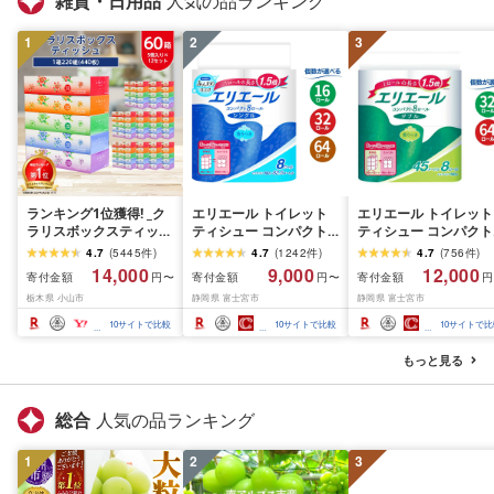
雑貨・日用品
人気の品ランキング
1
2
3
ランキング1位獲得! _ク
エリエール トイレット
エリエール トイレット
ラリスボックスティッシ
ティシュー コンパクト
ティシュー コンパクト
ュ60箱(1箱220組(440
シングル [個数が選べ
ダブル [選べるロール
4.7
(
5445
件
)
4.7
(
1242
件
)
4.7
(
756
件
)
枚))(5個入り×12セット)_
る:16・32・64 ロール]
数:32・64 ロール] 1.5
14,000
9,000
12,000
寄付金額
寄付金額
寄付金額
円〜
円〜
円
ティッシュ ティッシュ
1.5倍巻 82.5m トイレッ
巻 45m トイレットペ
栃木県 小山市
静岡県 富士宮市
静岡県 富士宮市
ペーパー 日用品 常備品
トペーパー シングル パ
パー ダブル パルプ10
生活用品 まとめ買い [配
ルプ100% 香りつき 日用
香りつき 日用品 消耗
10
サイトで比較
10
サイトで比較
10
サイトで比
送不可地域:離島・沖縄
品 消耗品 備蓄 ふるさと
備蓄 ふるさと納税 ふ
県]
納税 ふるさと 送料無料
さと 送料無料 静岡県 
もっと見る
静岡県 富士宮市
士宮市
総合
人気の品ランキング
1
2
3