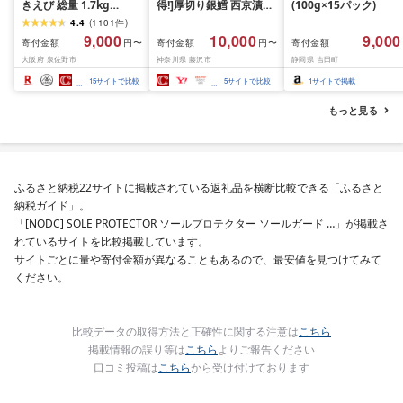
きえび 総量 1.7kg
得!]厚切り銀鱈 西京漬け
(100g×15パック)
(850g×2P) 特大 5Lサイ
訳あり 銀鱈 西京漬け 計
4.4
(
1101
件
)
ズ バナメイエビ バラ凍
約 1,000g (約 100g × 10
9,000
10,000
9,000
寄付金額
寄付金額
寄付金額
円〜
円〜
結 下処理不要 サイズ不
切) 西京味噌 西京みそ 味
大阪府 泉佐野市
神奈川県 藤沢市
静岡県 吉田町
揃い 訳あり
噌漬け みそ 味噌 鮮魚 魚
介 銀だら 銀ダラ ギンダ
15
サイトで比較
5
サイトで比較
1
サイトで掲載
ラ ぎんだら 鱈 タラ 魚
西京焼き 西京漬 西京や
もっと見る
き 冷凍 厳選 鮮魚 漬け魚
漬魚 新鮮 小分け 人気返
礼品 おかず おつまみ お
酒のあて 家計応援
10000円 魚喜 神奈川 湘
ふるさと納税22サイトに掲載されている返礼品を横断比較できる「ふるさと
南 藤沢
納税ガイド」。
「[NODC] SOLE PROTECTOR ソールプロテクター ソールガード …」が掲載さ
れているサイトを比較掲載しています。
サイトごとに量や寄付金額が異なることもあるので、最安値を見つけてみて
ください。
比較データの取得方法と正確性に関する注意は
こちら
掲載情報の誤り等は
こちら
よりご報告ください
口コミ投稿は
こちら
から受け付けております