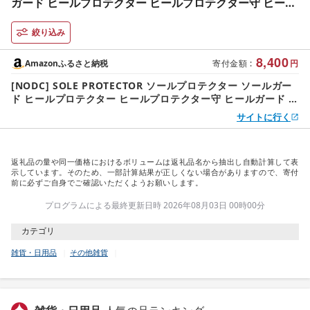
ガード ヒールプロテクター ヒールプロテクター守 ヒール
ガード ヒール保護 全面保護 補強 保護 補修 ヒール ソール
守 (AF-1, クリアー, L(26.5〜27.5cm))
絞り込み
8,400
Amazonふるさと納税
寄付金額
:
円
[NODC] SOLE PROTECTOR ソールプロテクター ソールガー
ド ヒールプロテクター ヒールプロテクター守 ヒールガード ヒ
ール保護 全面保護 補強 保護 補修 ヒール ソール 守 (AF-1, ク
サイトに行く
リアー, L(26.5〜27.5cm))
返礼品の量や同一価格におけるボリュームは返礼品名から抽出し自動計算して表
示しています。そのため、一部計算結果が正しくない場合がありますので、寄付
前に必ずご自身でご確認いただくようお願いします。
プログラムによる最終更新日時 2026年08月03日 00時00分
カテゴリ
雑貨・日用品
その他雑貨