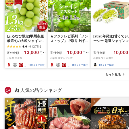
[ふるなび限定]甲州市産
★フジテレビ系列「ノン
[2026年発送]甘くてジ
厳選旬の大粒シャインマ
ストップ」で取り上げら
ーシー 厳選シャインマ
スカット 約1.3kg 2〜3
れました!★[2026年発送
スカット1.2kg (2026
4.6
(
4127
件
)
房[2026年発送]
先行予約]南アルプス市
月前半(1〜15日)から1
13,000
10,000
10,000
寄付金額
寄付金額
寄付金額
円〜
円〜
(MG)B12-472 FN-
産シャインマスカット
月下旬までの発送) フ
山梨県 甲州市
山梨県 南アルプス市
山梨県 富士吉田市
Limited-VO シャインマ
1.2kg以上(2〜3房)ふる
ーツ ぶどう 果物 山梨
スカット フルーツ
さと納税 おすすめ 山梨
産 2026 旬 大粒 高級 
11
サイトで比較
11
サイトで比較
1
サイトで掲載
県 南アルプス市 送料無
ドウ 葡萄 富士吉田市
料 AL
もっと見る
肉
人気の品ランキング
1
2
3