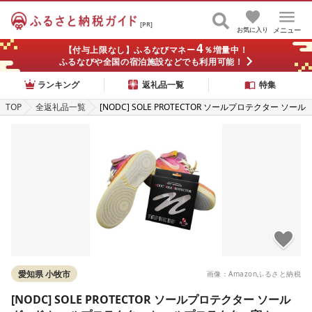
[PR]
お気に入り
メニュー
4
【付与上限なし】ふるなびマネー
％増量中！
ふるなびや全国の宿泊施設などでも利用可能！
ランキング
返礼品一覧
特集
TOP
全返礼品一覧
[NODC] SOLE PROTECTOR ソールプロテクター ソール
ガード ヒールプロテクター ヒールプロテクター守 ヒー
ルガード ヒール保護 全面保護 補強 保護 補修 ヒール ソ
ール 守 (AF-1, クリアー, L(26.5〜27.5cm))
愛知県 小牧市
画像：Amazonふるさと納税
[NODC] SOLE PROTECTOR ソールプロテクター ソール