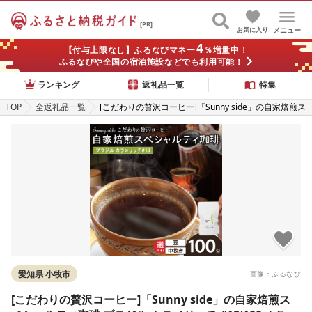
[PR]
お気に入り
メニュー
4
【付与上限なし】ふるなびマネー
％増量中！
ふるなびや全国の宿泊施設などでも利用可能！
ランキング
返礼品一覧
特集
TOP
全返礼品一覧
[こだわりの贅沢コーヒー]「Sunny side」の自家焙煎ス
ペシャルティ珈琲 ブラジル カラメリッチ #18(100g)
こだわり贅沢コーヒー Sunny side 自家焙煎 スペシャル
ティ珈琲 100g 選べる 豆 粉 厳選 高品質 アラビカ種 コ
ーヒー豆 独特 ご褒美 愛知県 小牧市 送料無料 [137S15]
愛知県 小牧市
画像：ふるなび
[こだわりの贅沢コーヒー]「Sunny side」の自家焙煎ス