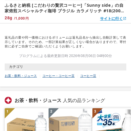
ふるさと納税 [こだわりの贅沢コーヒー]「Sunny side」の自
家焙煎スペシャルティ珈琲 ブラジル カラメリッチ #18(200g)
こだわりの贅沢コー.. 愛知県小牧市
28
g
/
1,000
サイトに行く
円
返礼品の量や同一価格におけるボリュームは返礼品名から抽出し自動計算して表
示しています。そのため、一部計算結果が正しくない場合がありますので、寄付
前に必ずご自身でご確認いただくようお願いします。
プログラムによる最終更新日時 2026年08月06日 04時00分
カテゴリ
お茶・飲料・ジュース
コーヒー・コーヒー豆
コーヒー豆
お茶・飲料・ジュース
人気の品ランキング
1
2
3