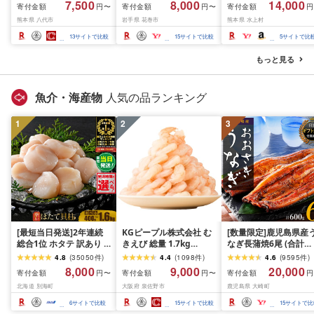
7,500
8,000
14,000
寄付金額
寄付金額
寄付金額
円〜
円〜
円
小分け 厚切り 薄切り 食
内発送≫ 選べる内容量
業務用 バーベキュー
熊本県 八代市
岩手県 花巻市
熊本県 水上村
べ比べ 500g 1kg 1.5kg
500g / 1kg 定期便 毎月
BBQ おつまみ ギフト 
2kg 牛 人気 ビーフ 牛た
届く 牛肉 肉 BBQ ふるさ
祝い お中元 夏ギフト
13
サイトで比較
15
サイトで比較
5
サイトで比
ん ふるさと納税 ランキ
と 人気 ランキング 岩手
ング スピード発送 送料
県 花巻市
もっと見る
無料
魚介・海産物
人気の品ランキング
1
2
3
[最短当日発送]2年連続
KGピープル株式会社 む
[数量限定]鹿児島県産
総合1位 ホタテ 訳あり (
きえび 総量 1.7kg
なぎ長蒲焼6尾 (合計
ふるさと納税 ほたて ふ
(850g×2P) 特大 5Lサイ
600g以上)
4.8
(
35050
件
)
4.4
(
1098
件
)
4.6
(
9595
件
)
るさと納税 訳あり 帆立
ズ バナメイエビ バラ凍
8,000
9,000
20,000
寄付金額
寄付金額
寄付金額
円〜
円〜
円
ふるさと わけあり ホタ
結 下処理不要 サイズ不
北海道 別海町
大阪府 泉佐野市
鹿児島県 大崎町
テ貝柱 貝 人気 不揃い 刺
揃い 訳あり
身 規格外 魚介 ランキン
6
サイトで比較
15
サイトで比較
15
サイトで比
グ 海鮮 冷凍 発送時期が