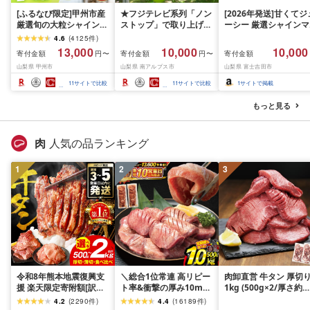
[ふるなび限定]甲州市産
★フジテレビ系列「ノン
[2026年発送]甘くてジ
厳選旬の大粒シャインマ
ストップ」で取り上げら
ーシー 厳選シャインマ
スカット 約1.3kg 2〜3
れました!★[2026年発送
スカット1.2kg (2026
4.6
(
4125
件
)
房[2026年発送]
先行予約]南アルプス市
月前半(1〜15日)から1
13,000
10,000
10,000
寄付金額
寄付金額
寄付金額
円〜
円〜
(MG)B12-472 FN-
産シャインマスカット
月下旬までの発送) フ
山梨県 甲州市
山梨県 南アルプス市
山梨県 富士吉田市
Limited-VO シャインマ
1.2kg以上(2〜3房)ふる
ーツ ぶどう 果物 山梨
スカット フルーツ
さと納税 おすすめ 山梨
産 2026 旬 大粒 高級 
11
サイトで比較
11
サイトで比較
1
サイトで掲載
県 南アルプス市 送料無
ドウ 葡萄 富士吉田市
料 AL
もっと見る
肉
人気の品ランキング
1
2
3
令和8年熊本地震復興支
＼総合1位常連 高リピー
肉卸直営 牛タン 厚切
援 楽天限定寄附額[訳あ
ト率&衝撃の厚み10mm
1kg (500g×2/厚さ約
り]牛タン 500g〜2kg 肉
厚切り牛タン 塩味/ ≪ス
10mm) 訳あり 訳有り
4.2
(
2290
件
)
4.4
(
16189
件
)
牛肉 訳あり 牛タン 冷凍
ピード発送!!10営業日以
牛肉 焼肉 冷凍 スライ