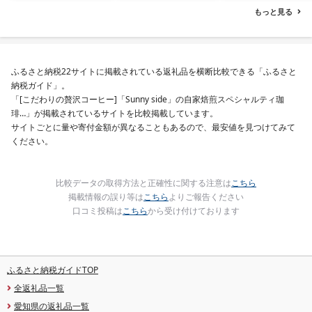
選べる 北海道 別海町 )
もっと見る
(クラウドファンディン
グ対象)
ふるさと納税22サイトに掲載されている返礼品を横断比較できる「ふるさと
納税ガイド」。
「[こだわりの贅沢コーヒー]「Sunny side」の自家焙煎スペシャルティ珈
琲…」が掲載されているサイトを比較掲載しています。
サイトごとに量や寄付金額が異なることもあるので、最安値を見つけてみて
ください。
比較データの取得方法と正確性に関する注意は
こちら
掲載情報の誤り等は
こちら
よりご報告ください
口コミ投稿は
こちら
から受け付けております
ふるさと納税ガイドTOP
全返礼品一覧
愛知県の返礼品一覧