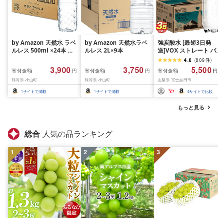
by Amazon 天然水 ラベ
by Amazon 天然水ラベ
強炭酸水 [最短3日発
ルレス 500ml ×24本 富
ルレス 2L×9本
送]VOX ストレート バ
士山の天然水 バナジウ
ジウム 強炭酸水 35本
4.8
(
809
件
)
ム含有 水 ミネラルウォ
500ml ラベルレス[富
3,900
3,750
5,500
寄付金額
寄付金額
寄付金額
円
円
円
ーター ペットボトル 静
吉田市限定カートン] 
静岡県 小山町
静岡県 小山町
山梨県 富士吉田市
岡県産 500ミリリットル
酸
(Smart Basic)
1
サイトで掲載
1
サイトで掲載
4
サイトで比較
もっと見る
総合
人気の品ランキング
1
2
3