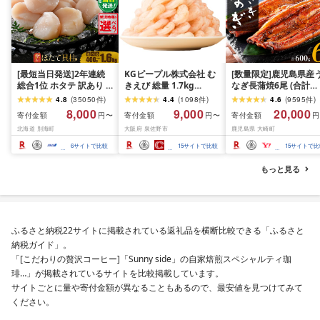
[最短当日発送]2年連続
KGピープル株式会社 む
[数量限定]鹿児島県産
総合1位 ホタテ 訳あり (
きえび 総量 1.7kg
なぎ長蒲焼6尾 (合計
ふるさと納税 ほたて ふ
(850g×2P) 特大 5Lサイ
600g以上)
4.8
(
35050
件
)
4.4
(
1098
件
)
4.6
(
9595
件
)
るさと納税 訳あり 帆立
ズ バナメイエビ バラ凍
8,000
9,000
20,000
寄付金額
寄付金額
寄付金額
円〜
円〜
円
ふるさと わけあり ホタ
結 下処理不要 サイズ不
北海道 別海町
大阪府 泉佐野市
鹿児島県 大崎町
テ貝柱 貝 人気 不揃い 刺
揃い 訳あり
身 規格外 魚介 ランキン
6
サイトで比較
15
サイトで比較
15
サイトで比
グ 海鮮 冷凍 発送時期が
選べる 北海道 別海町 )
もっと見る
(クラウドファンディン
グ対象)
ふるさと納税22サイトに掲載されている返礼品を横断比較できる「ふるさと
納税ガイド」。
「[こだわりの贅沢コーヒー]「Sunny side」の自家焙煎スペシャルティ珈
琲…」が掲載されているサイトを比較掲載しています。
サイトごとに量や寄付金額が異なることもあるので、最安値を見つけてみて
ください。