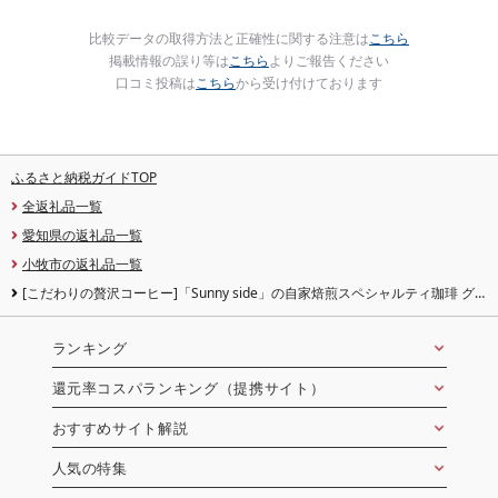
比較データの取得方法と正確性に関する注意は
こちら
掲載情報の誤り等は
こちら
よりご報告ください
口コミ投稿は
こちら
から受け付けております
ふるさと納税ガイドTOP
全返礼品一覧
愛知県の返礼品一覧
小牧市の返礼品一覧
[こだわりの贅沢コーヒー]「Sunny side」の自家焙煎スペシャルティ珈琲 グ
ァテマラ ファンシー サンタロッサ SHB (100g) (豆のまま) コーヒー
ランキング
還元率コスパランキング（提携サイト）
おすすめサイト解説
人気の特集