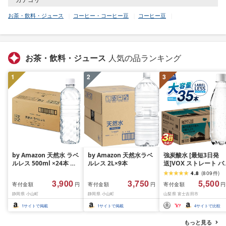
お茶・飲料・ジュース
コーヒー・コーヒー豆
コーヒー豆
お茶・飲料・ジュース
人気の品ランキング
1
2
3
by Amazon 天然水 ラベ
by Amazon 天然水ラベ
強炭酸水 [最短3日発
ルレス 500ml ×24本 富
ルレス 2L×9本
送]VOX ストレート バ
士山の天然水 バナジウ
ジウム 強炭酸水 35本
4.8
(
809
件
)
ム含有 水 ミネラルウォ
500ml ラベルレス[富
3,900
3,750
5,500
寄付金額
寄付金額
寄付金額
円
円
円
ーター ペットボトル 静
吉田市限定カートン] 
静岡県 小山町
静岡県 小山町
山梨県 富士吉田市
岡県産 500ミリリットル
酸
(Smart Basic)
1
サイトで掲載
1
サイトで掲載
4
サイトで比較
もっと見る