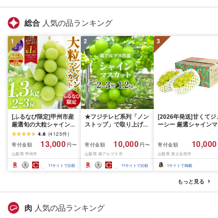
総合
人気の品ランキング
1
2
3
[ふるなび限定]甲州市産
★フジテレビ系列「ノン
[2026年発送]甘くてジ
厳選旬の大粒シャインマ
ストップ」で取り上げら
ーシー 厳選シャインマ
スカット 約1.3kg 2〜3
れました!★[2026年発送
スカット1.2kg (2026
4.6
(
4125
件
)
房[2026年発送]
先行予約]南アルプス市
月前半(1〜15日)から1
13,000
10,000
10,000
寄付金額
寄付金額
寄付金額
円〜
円〜
(MG)B12-472 FN-
産シャインマスカット
月下旬までの発送) フ
山梨県 甲州市
山梨県 南アルプス市
山梨県 富士吉田市
Limited-VO シャインマ
1.2kg以上(2〜3房)ふる
ーツ ぶどう 果物 山梨
スカット フルーツ
さと納税 おすすめ 山梨
産 2026 旬 大粒 高級 
11
サイトで比較
11
サイトで比較
1
サイトで掲載
県 南アルプス市 送料無
ドウ 葡萄 富士吉田市
料 AL
もっと見る
肉
人気の品ランキング