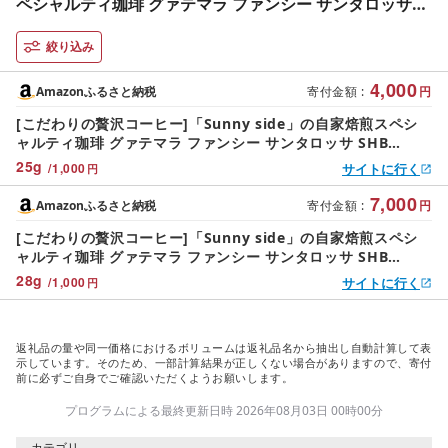
ペシャルティ珈琲 グァテマラ ファンシー サンタロッサ
SHB (100g) (豆のまま) コーヒー
絞り込み
4,000
Amazonふるさと納税
寄付金額
:
円
[こだわりの贅沢コーヒー]「Sunny side」の自家焙煎スペシ
ャルティ珈琲 グァテマラ ファンシー サンタロッサ SHB
(100g) (豆のまま) コーヒー
25
g
/
1,000
サイトに行く
円
7,000
Amazonふるさと納税
寄付金額
:
円
[こだわりの贅沢コーヒー]「Sunny side」の自家焙煎スペシ
ャルティ珈琲 グァテマラ ファンシー サンタロッサ SHB
(200g) (豆のまま) コーヒー
28
g
/
1,000
サイトに行く
円
返礼品の量や同一価格におけるボリュームは返礼品名から抽出し自動計算して表
示しています。そのため、一部計算結果が正しくない場合がありますので、寄付
前に必ずご自身でご確認いただくようお願いします。
プログラムによる最終更新日時 2026年08月03日 00時00分
カテゴリ