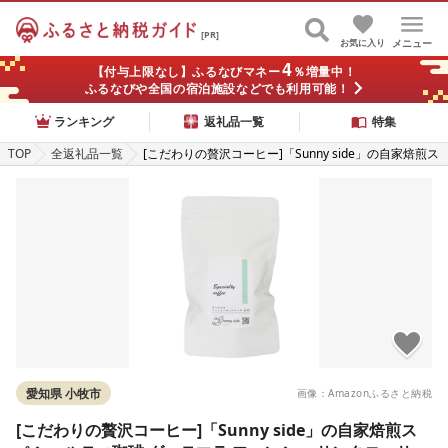
[PR]
お気に入り
メニュー
4
【付与上限なし】ふるなびマネー
％増量中！
ふるなびや全国の宿泊施設などでも利用可能！
ランキング
返礼品一覧
特集
TOP
全返礼品一覧
[こだわりの贅沢コーヒー]「Sunny side」の自家焙煎ス
ペシャルティ珈琲 グァテマラ ファンシー サンタロッサ
SHB (100g) (豆のまま) コーヒー
愛知県 小牧市
画像：Amazonふるさと納税
[こだわりの贅沢コーヒー]「Sunny side」の自家焙煎ス