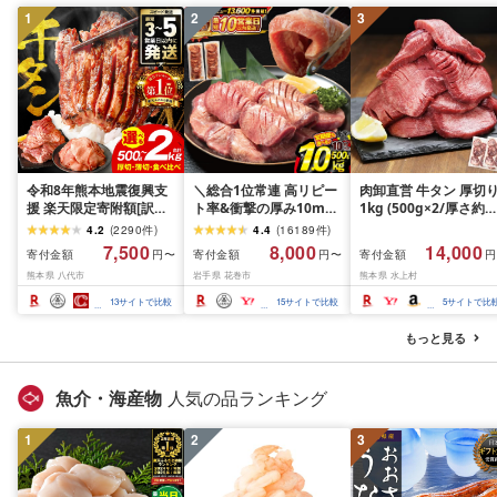
1
2
3
令和8年熊本地震復興支
＼総合1位常連 高リピー
肉卸直営 牛タン 厚切
援 楽天限定寄附額[訳あ
ト率&衝撃の厚み10mm
1kg (500g×2/厚さ約
り]牛タン 500g〜2kg 肉
厚切り牛タン 塩味/ ≪ス
10mm) 訳あり 訳有り
4.2
(
2290
件
)
4.4
(
16189
件
)
牛肉 訳あり 牛タン 冷凍
ピード発送!!10営業日以
牛肉 焼肉 冷凍 スライ
7,500
8,000
14,000
寄付金額
寄付金額
寄付金額
円〜
円〜
円
小分け 厚切り 薄切り 食
内発送≫ 選べる内容量
業務用 バーベキュー
熊本県 八代市
岩手県 花巻市
熊本県 水上村
べ比べ 500g 1kg 1.5kg
500g / 1kg 定期便 毎月
BBQ おつまみ ギフト 
2kg 牛 人気 ビーフ 牛た
届く 牛肉 肉 BBQ ふるさ
祝い お中元 夏ギフト
13
サイトで比較
15
サイトで比較
5
サイトで比
ん ふるさと納税 ランキ
と 人気 ランキング 岩手
ング スピード発送 送料
県 花巻市
もっと見る
無料
魚介・海産物
人気の品ランキング
1
2
3