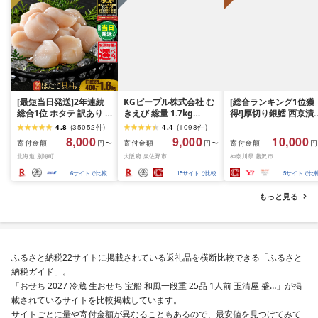
[最短当日発送]2年連続
KGピープル株式会社 む
[総合ランキング1位獲
総合1位 ホタテ 訳あり (
きえび 総量 1.7kg
得!]厚切り銀鱈 西京漬
ふるさと納税 ほたて ふ
(850g×2P) 特大 5Lサイ
訳あり 銀鱈 西京漬け 
4.8
(
35052
件
)
4.4
(
1098
件
)
るさと納税 訳あり 帆立
ズ バナメイエビ バラ凍
約 1,000g (約 100g × 
8,000
9,000
10,000
寄付金額
寄付金額
寄付金額
円〜
円〜
円
ふるさと わけあり ホタ
結 下処理不要 サイズ不
切) 西京味噌 西京みそ 
北海道 別海町
大阪府 泉佐野市
神奈川県 藤沢市
テ貝柱 貝 人気 不揃い 刺
揃い 訳あり
噌漬け みそ 味噌 鮮魚 
身 規格外 魚介 ランキン
介 銀だら 銀ダラ ギン
6
サイトで比較
15
サイトで比較
5
サイトで比
グ 海鮮 冷凍 発送時期が
ラ ぎんだら 鱈 タラ 魚
選べる 北海道 別海町 )
西京焼き 西京漬 西京
もっと見る
(クラウドファンディン
き 冷凍 厳選 鮮魚 漬け
グ対象)
漬魚 新鮮 小分け 人気
礼品 おかず おつまみ 
酒のあて 家計応援
10000円 魚喜 神奈川 
ふるさと納税22サイトに掲載されている返礼品を横断比較できる「ふるさと
南 藤沢
納税ガイド」。
「おせち 2027 冷蔵 生おせち 宝船 和風一段重 25品 1人前 玉清屋 盛…」が掲
載されているサイトを比較掲載しています。
サイトごとに量や寄付金額が異なることもあるので、最安値を見つけてみて