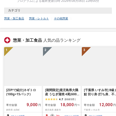
プログラムによる最終更新日時 2026年08月06日 22時00分
カテゴリ
惣菜・加工食品
惣菜・レトルト
その他惣菜
惣菜・加工食品
人気の品ランキング
1
2
3
[ZIP!で紹介]ネギトロ
[期間限定]鹿児島県大隅
[千葉県 いすみ市] B級
(100g×15パック)
産 うなぎ蒲焼 4尾(600g)
鮭 切り身 (打ち身、不
KN007-004-04-cp18 う
い、色飛び) 約2.4kg 
4.7
(
8685
件
)
なぎ 鰻 魚 惣菜 総菜
凍 魚 訳あり 海鮮 西川
9,000
18,000
12,000
寄付金額
寄付金額
寄付金額
円
円〜
円
おつまみ おかず
静岡県 吉田町
鹿児島県 鹿屋市
千葉県 いすみ市
1
サイトで掲載
11
サイトで比較
1
サイトで掲載