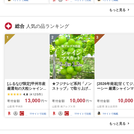
もっと見る
総合
人気の品ランキング
1
2
3
[ふるなび限定]甲州市産
★フジテレビ系列「ノン
[2026年発送]甘くてジ
厳選旬の大粒シャインマ
ストップ」で取り上げら
ーシー 厳選シャインマ
スカット 約1.3kg 2〜3
れました!★[2026年発送
スカット1.2kg (2026
4.6
(
4125
件
)
房[2026年発送]
先行予約]南アルプス市
月前半(1〜15日)から1
13,000
10,000
10,000
寄付金額
寄付金額
寄付金額
円〜
円〜
(MG)B12-472 FN-
産シャインマスカット
月下旬までの発送) フ
山梨県 甲州市
山梨県 南アルプス市
山梨県 富士吉田市
Limited-VO シャインマ
1.2kg以上(2〜3房)ふる
ーツ ぶどう 果物 山梨
スカット フルーツ
さと納税 おすすめ 山梨
産 2026 旬 大粒 高級 
11
サイトで比較
11
サイトで比較
1
サイトで掲載
県 南アルプス市 送料無
ドウ 葡萄 富士吉田市
料 AL
もっと見る