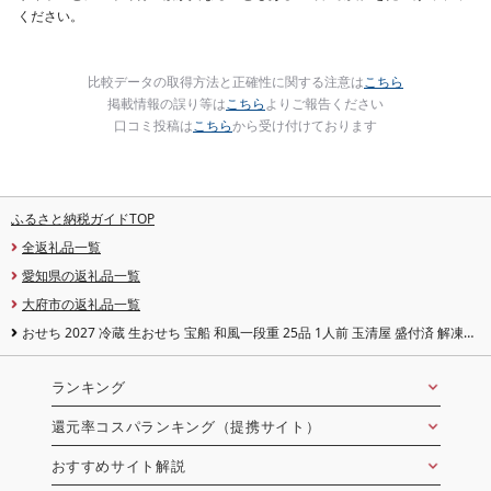
ください。
比較データの取得方法と正確性に関する注意は
こちら
掲載情報の誤り等は
こちら
よりご報告ください
口コミ投稿は
こちら
から受け付けております
ふるさと納税ガイドTOP
全返礼品一覧
愛知県の返礼品一覧
大府市の返礼品一覧
おせち 2027 冷蔵 生おせち 宝船 和風一段重 25品 1人前 玉清屋 盛付済 解凍不
要 12/31お届け おせち料理 お節料理 お節 御節 お正月 重箱 縁起物 迎春 年末配
送 冷蔵おせち 愛知県 大府市 | [玉清屋 生おせち 宝船]
ランキング
還元率コスパランキング（提携サイト）
おすすめサイト解説