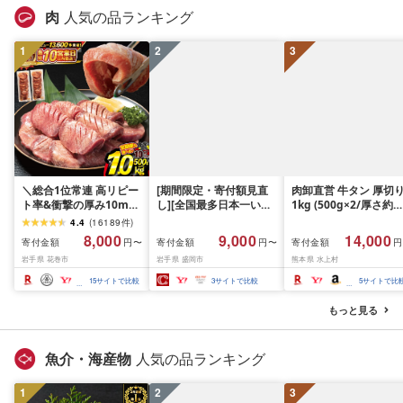
肉
人気の品ランキング
1
2
3
＼総合1位常連 高リピー
[期間限定・寄付額見直
肉卸直営 牛タン 厚切
ト率&衝撃の厚み10mm
し][全国最多日本一いわ
1kg (500g×2/厚さ約
厚切り牛タン 塩味/ ≪ス
て牛入り]ハンバーグ
10mm) 訳あり 訳有り
4.4
(
16189
件
)
ピード発送!!10営業日以
1.5kg(150g×10個) いわ
牛肉 焼肉 冷凍 スライ
8,000
9,000
14,000
寄付金額
寄付金額
寄付金額
円〜
円〜
円
内発送≫ 選べる内容量
て牛 × 岩中豚 ハンバー
業務用 バーベキュー
岩手県 花巻市
岩手県 盛岡市
熊本県 水上村
500g / 1kg 定期便 毎月
グ 合挽き 合い挽き 黒毛
BBQ おつまみ ギフト 
届く 牛肉 肉 BBQ ふるさ
和牛 人気 冷凍 個包装 小
祝い お中元 夏ギフト
15
サイトで比較
3
サイトで比較
5
サイトで比
と 人気 ランキング 岩手
分け 冷凍 牛肉 豚肉 和牛
県 花巻市
ビーフ ポーク はんばー
もっと見る
ぐ 挽肉 お肉 ミンチ 肉
お弁当 hannba-gu ラン
キング 1位 1万円以下 岩
魚介・海産物
人気の品ランキング
手県 盛岡市 東北 岩手 盛
岡 shikoku001k
1
2
3