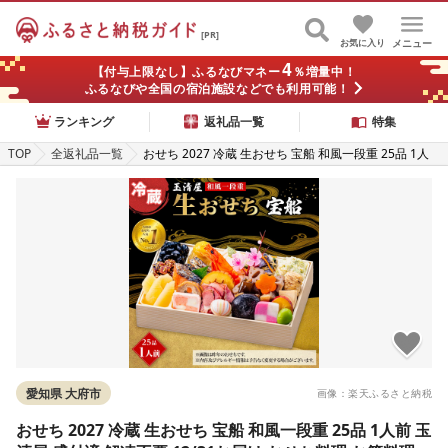
[PR]
お気に入り
メニュー
4
【付与上限なし】ふるなびマネー
％増量中！
ふるなびや全国の宿泊施設などでも利用可能！
ランキング
返礼品一覧
特集
TOP
全返礼品一覧
おせち 2027 冷蔵 生おせち 宝船 和風一段重 25品 1人
前 玉清屋 盛付済 解凍不要 12/31お届け おせち料理 お
節料理 お節 御節 お正月 重箱 縁起物 迎春 年末配送 冷
蔵おせち 愛知県 大府市 | [玉清屋 生おせち 宝船]
愛知県 大府市
画像：楽天ふるさと納税
おせち 2027 冷蔵 生おせち 宝船 和風一段重 25品 1人前 玉