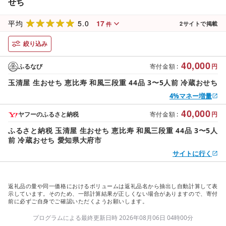
せち
5.0
17
平均
2
サイトで掲載
件
絞り込み
40,000
ふるなび
寄付金額
:
円
玉清屋 生おせち 恵比寿 和風三段重 44品 3〜5人前 冷蔵おせち
4%マネー増量
40,000
ヤフーのふるさと納税
寄付金額
:
円
ふるさと納税 玉清屋 生おせち 恵比寿 和風三段重 44品 3〜5人
前 冷蔵おせち 愛知県大府市
サイトに行く
返礼品の量や同一価格におけるボリュームは返礼品名から抽出し自動計算して表
示しています。そのため、一部計算結果が正しくない場合がありますので、寄付
前に必ずご自身でご確認いただくようお願いします。
プログラムによる最終更新日時 2026年08月06日 04時00分