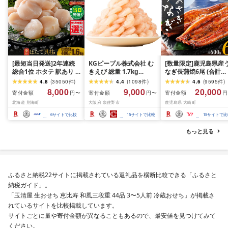
[最短当日発送]2年連続
KGピープル株式会社 む
[数量限定]鹿児島県産
総合1位 ホタテ 訳あり (
きえび 総量 1.7kg
なぎ長蒲焼6尾 (合計
ふるさと納税 ほたて ふ
(850g×2P) 特大 5Lサイ
600g以上)
4.8
(
35050
件
)
4.4
(
1098
件
)
4.6
(
9595
件
)
るさと納税 訳あり 帆立
ズ バナメイエビ バラ凍
8,000
9,000
20,000
寄付金額
寄付金額
寄付金額
円〜
円〜
円
ふるさと わけあり ホタ
結 下処理不要 サイズ不
北海道 別海町
大阪府 泉佐野市
鹿児島県 大崎町
テ貝柱 貝 人気 不揃い 刺
揃い 訳あり
身 規格外 魚介 ランキン
6
サイトで比較
15
サイトで比較
15
サイトで比
グ 海鮮 冷凍 発送時期が
選べる 北海道 別海町 )
もっと見る
(クラウドファンディン
グ対象)
ふるさと納税22サイトに掲載されている返礼品を横断比較できる「ふるさと
納税ガイド」。
「玉清屋 生おせち 恵比寿 和風三段重 44品 3〜5人前 冷蔵おせち」が掲載さ
れているサイトを比較掲載しています。
サイトごとに量や寄付金額が異なることもあるので、最安値を見つけてみて
ください。