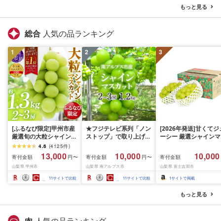
料無料 切身 規格外 千葉
もっと見る
県 銚子市 銚子東洋
総合
人気の品ランキング
1
2
3
[ふるなび限定]甲州市産
★フジテレビ系列「ノン
[2026年発送]甘くてジ
厳選旬の大粒シャインマ
ストップ」で取り上げら
ーシー 厳選シャインマ
スカット 約1.3kg 2〜3
れました!★[2026年発送
スカット1.2kg (2026
4.6
(
4125
件
)
房[2026年発送]
先行予約]南アルプス市
月前半(1〜15日)から1
13,000
10,000
10,000
寄付金額
寄付金額
寄付金額
円〜
円〜
(MG)B12-472 FN-
産シャインマスカット
月下旬までの発送) フ
山梨県 甲州市
山梨県 南アルプス市
山梨県 富士吉田市
Limited-VO シャインマ
1.2kg以上(2〜3房)ふる
ーツ ぶどう 果物 山梨
スカット フルーツ
さと納税 おすすめ 山梨
産 2026 旬 大粒 高級 
11
サイトで比較
11
サイトで比較
1
サイトで掲載
県 南アルプス市 送料無
ドウ 葡萄 富士吉田市
料 AL
もっと見る