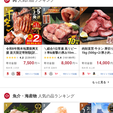
肉
人気の品ランキング
1
2
3
令和8年熊本地震復興支
＼総合1位常連 高リピー
肉卸直営 牛タン 厚切
援 楽天限定寄附額[訳あ
ト率&衝撃の厚み10mm
1kg (500g×2/厚さ約
り]牛タン 500g〜2kg 肉
厚切り牛タン 塩味/ ≪ス
10mm) 訳あり 訳有り
4.2
(
2290
件
)
4.4
(
16189
件
)
牛肉 訳あり 牛タン 冷凍
ピード発送!!10営業日以
牛肉 焼肉 冷凍 スライ
7,500
8,000
14,000
寄付金額
寄付金額
寄付金額
円〜
円〜
円
小分け 厚切り 薄切り 食
内発送≫ 選べる内容量
業務用 バーベキュー
熊本県 八代市
岩手県 花巻市
熊本県 水上村
べ比べ 500g 1kg 1.5kg
500g / 1kg 定期便 毎月
BBQ おつまみ ギフト 
2kg 牛 人気 ビーフ 牛た
届く 牛肉 肉 BBQ ふるさ
祝い お中元 夏ギフト
13
サイトで比較
15
サイトで比較
5
サイトで比
ん ふるさと納税 ランキ
と 人気 ランキング 岩手
ング スピード発送 送料
県 花巻市
もっと見る
無料
魚介・海産物
人気の品ランキング
1
2
3