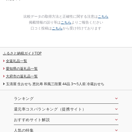
比較データの取得方法と正確性に関する注意は
こちら
掲載情報の誤り等は
こちら
よりご報告ください
口コミ投稿は
こちら
から受け付けております
ふるさと納税ガイドTOP
全返礼品一覧
愛知県の返礼品一覧
大府市の返礼品一覧
玉清屋 生おせち 恵比寿 和風三段重 44品 3〜5人前 冷蔵おせち
ランキング
還元率コスパランキング（提携サイト）
おすすめサイト解説
人気の特集