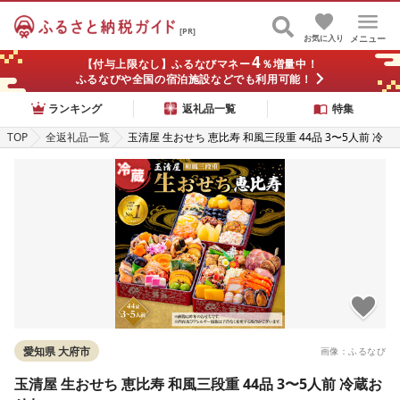
[PR]
お気に入り
メニュー
4
【付与上限なし】ふるなびマネー
％増量中！
ふるなびや全国の宿泊施設などでも利用可能！
ランキング
返礼品一覧
特集
TOP
全返礼品一覧
玉清屋 生おせち 恵比寿 和風三段重 44品 3〜5人前 冷
蔵おせち
愛知県 大府市
画像：ふるなび
玉清屋 生おせち 恵比寿 和風三段重 44品 3〜5人前 冷蔵お