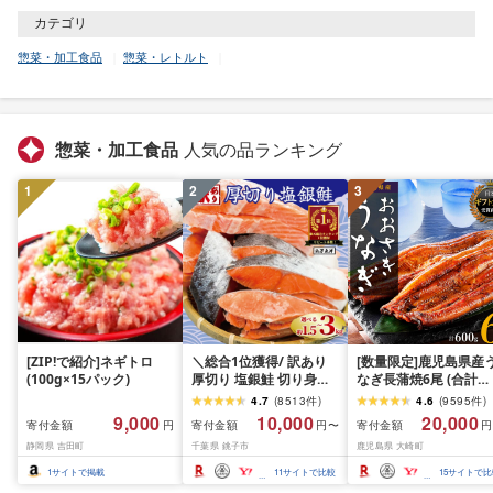
カテゴリ
惣菜・加工食品
惣菜・レトルト
惣菜・加工食品
人気の品ランキング
1
2
3
[ZIP!で紹介]ネギトロ
＼総合1位獲得/ 訳あり
[数量限定]鹿児島県産
(100g×15パック)
厚切り 塩銀鮭 切り身
なぎ長蒲焼6尾 (合計
1.5kg 2kg 3kg 定期便
600g以上)
4.7
(
8513
件
)
4.6
(
9595
件
)
[選べる内容量] 人気 鮭
9,000
10,000
20,000
寄付金額
寄付金額
寄付金額
円
円〜
円
さけ しゃけ サーモン 魚
静岡県 吉田町
千葉県 銚子市
鹿児島県 大崎町
魚介類 魚介 魚貝 水産 海
鮮 海産物 冷凍 厚切 肉
1
サイトで掲載
11
サイトで比較
15
サイトで比
厚 塩鮭 銀鮭 ふるさと 送