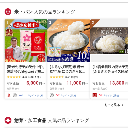
グ
米・パン
人気の品ランキング
1
2
3
[新米先行予約受付中!]＼
[ふるなび限定]米 精米
[14営業日以内発送予定
累計467万kg出荷 /[農家
R7年産 にじのきらめき
[ふるさとチョイス限定
応援米]訳あり 令和7年産
10kg 10月 FN-Limited-
寄附額] [令和7年産] 
4.4
(
4891
件
)
4.7
(
3
件
)
令和8年産ふくきらり 夢
PR
だわら 熊本県 高森町 
6,000
11,000
13,800
寄付金額
寄付金額
寄付金額
円〜
円〜
円
つくし 5kg 10kg 15kg
リジナル米 計
福岡県 赤村
茨城県 下妻市
熊本県 高森町
20kg [選べる品種・内容
10kg(5kg×2袋)精米 お
量・出荷時期]複数原料
米 米 5kg×2 10kg
5
サイトで比較
2
サイトで比較
2
サイトで比較
米 白米 精米 国産 限定
ごはん ご飯 白飯 米 お米
もっと見る
ふるさと 人気 ランキン
グ
惣菜・加工食品
人気の品ランキング