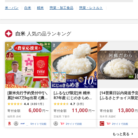
米・パン
白米
精米
惣菜・加工食品
惣菜・レトルト
白米
人気の品ランキング
1
2
3
[新米先行予約受付中!]＼
[ふるなび限定]米 精米
[14営業日以内発送予定
累計467万kg出荷 /[農家
R7年産 にじのきらめき
[ふるさとチョイス限定
応援米]訳あり 令和7年産
10kg 10月 FN-Limited-
寄附額] [令和7年産] 
4.4
(
4891
件
)
4.7
(
3
件
)
令和8年産ふくきらり 夢
PR
だわら 熊本県 高森町 
6,000
11,000
13,800
寄付金額
寄付金額
寄付金額
円〜
円〜
円
つくし 5kg 10kg 15kg
リジナル米 計
福岡県 赤村
茨城県 下妻市
熊本県 高森町
20kg [選べる品種・内容
10kg(5kg×2袋)精米 お
量・出荷時期]複数原料
米 米 5kg×2 10kg
5
サイトで比較
2
サイトで比較
2
サイトで比較
米 白米 精米 国産 限定
ごはん ご飯 白飯 米 お米
もっと見る
ふるさと 人気 ランキン