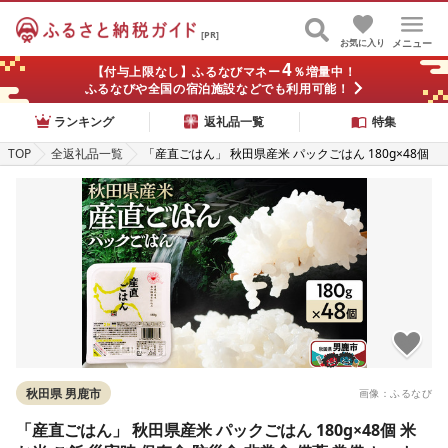
[PR]
お気に入り
メニュー
4
【付与上限なし】ふるなびマネー
％増量中！
ふるなびや全国の宿泊施設などでも利用可能！
ランキング
返礼品一覧
特集
TOP
全返礼品一覧
「産直ごはん」 秋田県産米 パックごはん 180g×48個
米 お米 ご飯 災害時 保存食 防災食 非常食 備蓄 常備 セ
ット パックライス
秋田県 男鹿市
画像：ふるなび
「産直ごはん」 秋田県産米 パックごはん 180g×48個 米