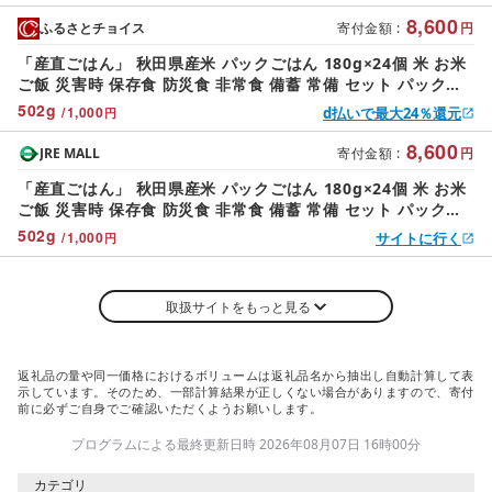
8,600
ふるさとチョイス
寄付金額
:
円
「産直ごはん」 秋田県産米 パックごはん 180g×24個 米 お米
ご飯 災害時 保存食 防災食 非常食 備蓄 常備 セット パックラ
イス
502
g
/
1,000
d払いで最大24％還元
円
8,600
JRE MALL
寄付金額
:
円
「産直ごはん」 秋田県産米 パックごはん 180g×24個 米 お米
ご飯 災害時 保存食 防災食 非常食 備蓄 常備 セット パックラ
イス
502
g
/
1,000
サイトに行く
円
取扱サイトをもっと見る
返礼品の量や同一価格におけるボリュームは返礼品名から抽出し自動計算して表
示しています。そのため、一部計算結果が正しくない場合がありますので、寄付
前に必ずご自身でご確認いただくようお願いします。
プログラムによる最終更新日時 2026年08月07日 16時00分
カテゴリ