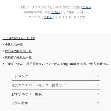
比較データの取得方法と正確性に関する注意は
こちら
掲載情報の誤り等は
こちら
よりご報告ください
口コミ投稿は
こちら
から受け付けております
ふるさと納税ガイドTOP
全返礼品一覧
秋田県の返礼品一覧
男鹿市の返礼品一覧
「産直ごはん」 秋田県産米 パックごはん 180g×48個 米 お米 ご飯 災害時 保
存食 防災食 非常食 備蓄 常備 セット パックライス
ランキング
還元率コスパランキング（提携サイト）
おすすめサイト解説
人気の特集