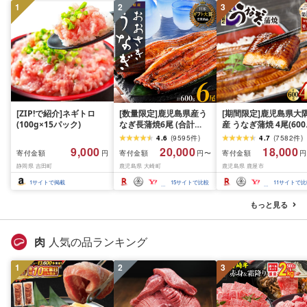
1
2
3
[ZIP!で紹介]ネギトロ
[数量限定]鹿児島県産う
[期間限定]鹿児島県大
(100g×15パック)
なぎ長蒲焼6尾 (合計
産 うなぎ蒲焼 4尾(600
600g以上)
KN007-004-04-cp18 
4.6
(
9595
件
)
4.7
(
7582
件
)
なぎ 鰻 魚 惣菜 総菜
9,000
20,000
18,000
寄付金額
寄付金額
寄付金額
円
円〜
円
静岡県 吉田町
鹿児島県 大崎町
鹿児島県 鹿屋市
1
サイトで掲載
15
サイトで比較
11
サイトで比
もっと見る
肉
人気の品ランキング
1
2
3