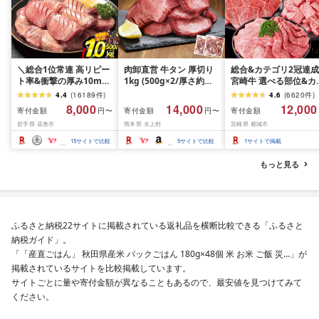
＼総合1位常連 高リピー
肉卸直営 牛タン 厚切り
総合&カテゴリ2冠達成
ト率&衝撃の厚み10mm
1kg (500g×2/厚さ約
宮崎牛 選べる部位&カ
厚切り牛タン 塩味/ ≪ス
10mm) 訳あり 訳有り肉
ト (赤身&霜降り)or(赤
4.4
(
16189
件
)
4.6
(
6620
件
)
ピード発送!!10営業日以
牛肉 焼肉 冷凍 スライス
のみ) 500g 1kg 2kg[
8,000
14,000
12,000
寄付金額
寄付金額
寄付金額
円〜
円〜
内発送≫ 選べる内容量
業務用 バーベキュー
送時期が選べる] 牛肉 
岩手県 花巻市
熊本県 水上村
宮崎県 都城市
500g / 1kg 定期便 毎月
BBQ おつまみ ギフト お
肉 すき焼き しゃぶし
届く 牛肉 肉 BBQ ふるさ
祝い お中元 夏ギフト
ぶ ステーキ ギフト お
15
サイトで比較
5
サイトで比較
1
サイトで掲載
と 人気 ランキング 岩手
元 夏ギフト 送料無料
県 花巻市
SKU-N203 [宮崎県都
もっと見る
市]
ふるさと納税22サイトに掲載されている返礼品を横断比較できる「ふるさと
納税ガイド」。
「「産直ごはん」 秋田県産米 パックごはん 180g×48個 米 お米 ご飯 災…」が
掲載されているサイトを比較掲載しています。
サイトごとに量や寄付金額が異なることもあるので、最安値を見つけてみて
ください。