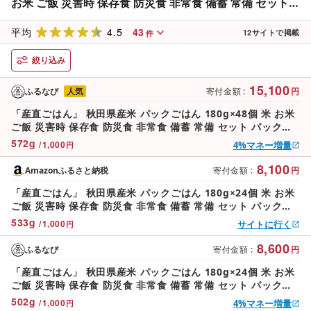
お米 ご飯 災害時 保存食 防災食 非常食 備蓄 常備 セット
パックライス
4.5
43
平均
12
サイトで掲載
件
絞り込み
15,100
ふるなび
人気
寄付金額
:
円
「産直ごはん」 秋田県産米 パックごはん 180g×48個 米 お米
ご飯 災害時 保存食 防災食 非常食 備蓄 常備 セット パックラ
イス
572
g
/
1,000
4%マネー増量
円
8,100
Amazonふるさと納税
寄付金額
:
円
「産直ごはん」 秋田県産米 パックごはん 180g×24個 米 お米
ご飯 災害時 保存食 防災食 非常食 備蓄 常備 セット パックラ
イス
533
g
/
1,000
サイトに行く
円
8,600
ふるなび
寄付金額
:
円
「産直ごはん」 秋田県産米 パックごはん 180g×24個 米 お米
ご飯 災害時 保存食 防災食 非常食 備蓄 常備 セット パックラ
イス
502
g
/
1,000
4%マネー増量
円