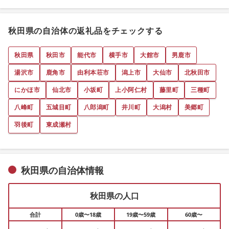
秋田県の自治体の返礼品をチェックする
秋田県
秋田市
能代市
横手市
大館市
男鹿市
湯沢市
鹿角市
由利本荘市
潟上市
大仙市
北秋田市
にかほ市
仙北市
小坂町
上小阿仁村
藤里町
三種町
八峰町
五城目町
八郎潟町
井川町
大潟村
美郷町
羽後町
東成瀬村
秋田県の自治体情報
秋田県の人口
合計
0歳〜18歳
19歳〜59歳
60歳〜