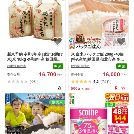
新米予約 令和8年産 [家計お助け
米 白米 パックご飯 200g×40個
米]米 10kg 令和8年産 秋田県産
[特A産地]秋田県 仙北市産 あき
あきたこまち 厳選米 単一原料
たこまち パックごはん[選べる
秋田県 能代市
秋田県 仙北市
米
米
米100% 白米 (5kg×2袋)
お届け回数・周期 1回〜6回定期
16,700
16,000
便] [パックライス 200g あきた
寄付金額
寄付金額
円〜
円〜
こまち ご飯 ご飯パック ごはん
(
)
(
)
0
4.2
75
件
件
パック パック レトルト 米]
500
g
/
1,000
円