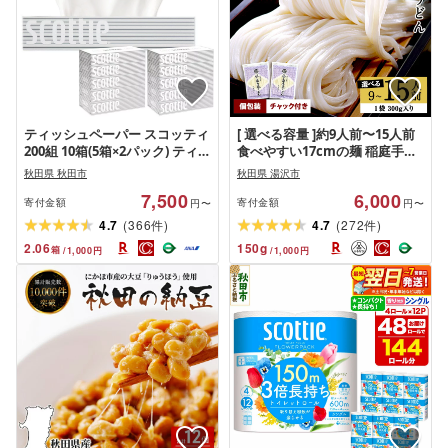
ティッシュペーパー スコッティ
[ 選べる容量 ]約9人前〜15人前
200組 10箱(5箱×2パック) ティッ
食べやすい17cmの麺 稲庭手延
シュ 秋田市オリジナル 最短翌
うどん 300g×3袋〜5袋 900g〜
秋田県 秋田市
秋田県 湯沢市
日発送 [ティッシュ ボックステ
1.5kg 国産 小麦粉 チャック付き
7,500
6,000
ィッシュ スコッティ(SCOTTIE)
ふるさと納税 うどん ふるさと
寄付金額
寄付金額
円〜
円〜
スコッティティシュー 新生活]
納税 稲庭うどん 秋田県 人気 ラ
(
)
(
)
4.7
366
4.7
272
件
件
ンキング 稲庭干饂飩 乾麺 麺 [稲
2.06
150
g
箱
/
1,000
円
/
1,000
円
庭手延製麺(株)][M0901]