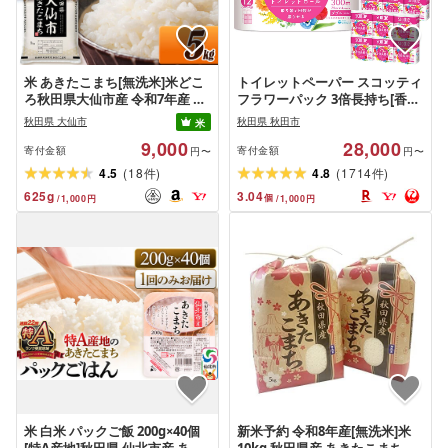
米 あきたこまち[無洗米]米どこ
トイレットペーパー スコッティ
ろ秋田県大仙市産 令和7年産 精
フラワーパック 3倍長持ち[香り
米 5kg(5kg×1袋)
付]4ロール(ダブル)×12パック
秋田県 大仙市
秋田県 秋田市
米
[スコッティ フラワーパック ト
9,000
28,000
イレットペーパー 日本製紙クレ
寄付金額
寄付金額
円〜
円〜
シア 新生活 日用品]
(
)
(
)
4.5
18
4.8
1714
件
件
625
g
3.04
個
/
1,000
円
/
1,000
円
米 白米 パックご飯 200g×40個
新米予約 令和8年産[無洗米]米