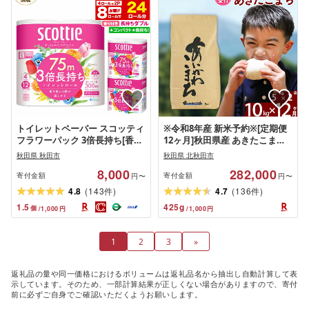
トイレットペーパー スコッティ
※令和8年産 新米予約※[定期便
フラワーパック 3倍長持ち[香り
12ヶ月]秋田県産 あきたこまち
付]4ロール(ダブル)×2パック 秋
10kg[白米](5kg小分け袋) 2026
秋田県 秋田市
秋田県 北秋田市
田市オリジナル 最短翌日発送
年産 令和8年産 お届け周期調整
8,000
282,000
[スコッティ フラワーパック ト
可能 隔月に調整OK お米 藤岡農
寄付金額
寄付金額
円〜
円〜
イレットペーパー 日本製紙クレ
産 [藤岡農産 秋田 お米 あきたこ
(
)
(
)
4.8
143
4.7
136
件
件
シア 新生活]
まち 米どころ 東北]
1.5
425
g
個
/
1,000
円
/
1,000
円
1
2
3
»
返礼品の量や同一価格におけるボリュームは返礼品名から抽出し自動計算して表
示しています。そのため、一部計算結果が正しくない場合がありますので、寄付
前に必ずご自身でご確認いただくようお願いします。