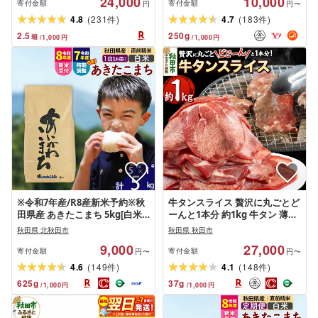
24,000
10,000
ッティティシュー]
寄付金額
寄付金額
円
円〜
(
)
(
)
4.8
231
4.7
183
件
件
2.5
250
g
箱
/
1,000
円
/
1,000
円
※令和7年産/R8産新米予約※秋
牛タンスライス 贅沢に丸ごとど
田県産 あきたこまち 5kg[白米]
ーんと1本分 約1kg 牛タン 薄切
(5kg小分け袋) [1回のみお届
り
秋田県 北秋田市
秋田県 秋田市
け]2025年産 2026年産 令和8年
9,000
27,000
産 お届け時期選べる お米 藤岡
寄付金額
寄付金額
円〜
円〜
農産 [藤岡農産 秋田 お米 あきた
(
)
(
)
4.6
149
4.1
148
件
件
こまち 米どころ 東北]
625
g
37
g
/
1,000
円
/
1,000
円