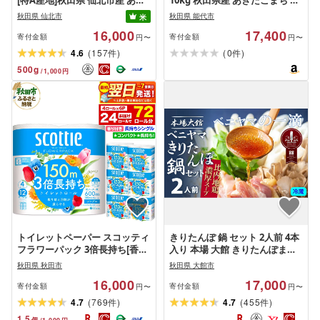
[特A産地]秋田県 仙北市産 あき
10kg 秋田県産 あきたこまち 厳
たこまち パックごはん[ パック
選米 (5kg×2袋)
秋田県 仙北市
秋田県 能代市
米
ご飯 パックライス ご飯 ご飯パ
16,000
17,400
ック ごはんパック パック レト
寄付金額
寄付金額
円〜
円〜
ルト 米]
(
)
(
)
4.6
157
0
件
件
500
g
/
1,000
円
トイレットペーパー スコッティ
きりたんぽ 鍋 セット 2人前 4本
フラワーパック 3倍長持ち[香り
入り 本場 大館 きりたんぽまつ
付]4ロール(シングル)×6パック
り2年連続グランプリ受賞 あき
秋田県 秋田市
秋田県 大館市
秋田市オリジナル 最短翌日発送
たこまち 比内地鶏 ストレート
16,000
17,000
[スコッティ フラワーパック ト
スープ 濃厚 カット野菜 郷土料
寄付金額
寄付金額
円〜
円〜
イレットペーパー 日本製紙クレ
理 簡単 土産 東北 秋田 せり セリ
(
)
(
)
4.7
769
4.7
455
件
件
シア 新生活]
ベニヤマきりたんぽ工房
1.5
個