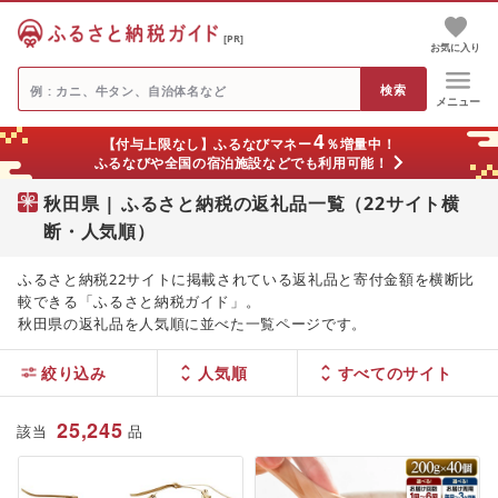
[PR]
お気に入り
メニュー
4
【付与上限なし】ふるなびマネー
％増量中！
ふるなびや全国の宿泊施設などでも利用可能！
秋田県 | ふるさと納税の返礼品一覧（22サイト横
断・人気順）
ふるさと納税22サイトに掲載されている返礼品と寄付金額を横断比
較できる「ふるさと納税ガイド」。
秋田県の返礼品を人気順に並べた一覧ページです。
絞り込み
人気順
25,245
該当
品