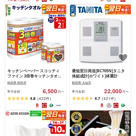
/
1,000
円
[85P1532]
キッチンペーパー スコッティ
最短翌日発送[BC705N]タニタ
ファイン 3倍巻キッチンタオル
体組成計[ホワイト]体重計
150カット 2ロール×2パック 秋
秋田県 秋田市
秋田県 大仙市
田市オリジナル 最短翌日発送
6,500
22,000
[スコッティ キッチンペーパー
寄付金額
寄付金額
円〜
円〜
日本製紙クレシア]
(
)
(
)
4.8
422
4.7
421
件
件