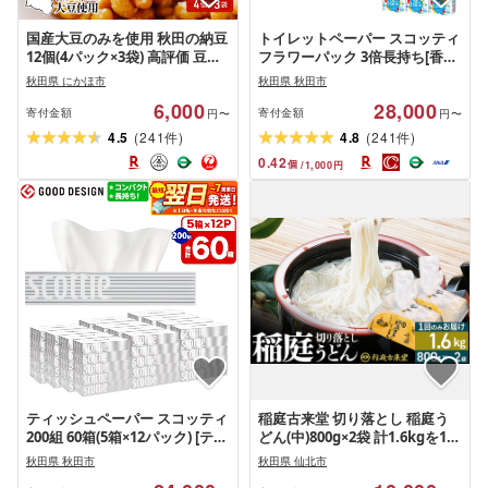
国産大豆のみを使用 秋田の納豆
トイレットペーパー スコッティ
12個(4パック×3袋) 高評価 豆類
フラワーパック 3倍長持ち[香り
ごはんのお供 お取り寄せグルメ
付]4ロール(シングル)×12パック
秋田県 にかほ市
秋田県 秋田市
日用品 最短翌日発送 [スコッテ
6,000
28,000
ィ フラワーパック トイレット
寄付金額
寄付金額
円〜
円〜
ペーパー 日本製紙クレシア 新
(
)
(
)
4.5
241
4.8
241
件
件
生活]
0.42
個
/
1,000
円
ティッシュペーパー スコッティ
稲庭古来堂 切り落とし 稲庭う
200組 60箱(5箱×12パック) [ティ
どん(中)800g×2袋 計1.6kgを1回
ッシュ ボックスティッシュ 日
お届け 伝統製法認定 稲庭古来
秋田県 秋田市
秋田県 仙北市
用品 スコッティ(SCOTTIE) スコ
うどん