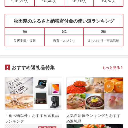
1,011,297人
145,445人
511,112人
354,740人
秋田県のふるさと納税寄付金の使い道ランキング
1位
2位
3位
災害支援・復興
教育・人づくり
まちづくり・市民活動
おすすめ返礼品特集
もっと見る
「食べ物以外」おすすめ返礼品
人気自治体ランキングとおすす
ランキング
め返礼品