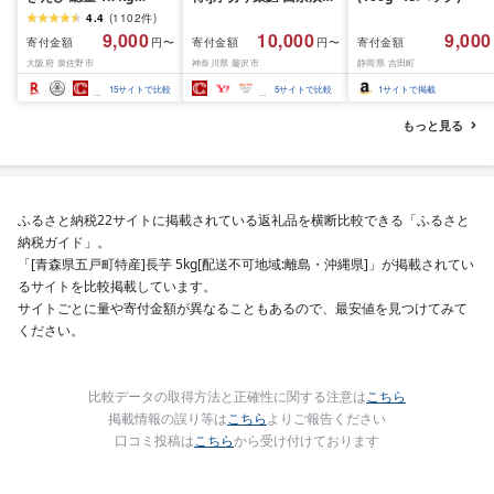
(850g×2P) 特大 5Lサイ
訳あり 銀鱈 西京漬け 計
4.4
(
1102
件
)
ズ バナメイエビ バラ凍
約 1,000g (約 100g × 10
9,000
10,000
9,000
寄付金額
寄付金額
寄付金額
円〜
円〜
結 下処理不要 サイズ不
切) 西京味噌 西京みそ 味
大阪府 泉佐野市
神奈川県 藤沢市
静岡県 吉田町
揃い 訳あり
噌漬け みそ 味噌 鮮魚 魚
介 銀だら 銀ダラ ギンダ
15
サイトで比較
5
サイトで比較
1
サイトで掲載
ラ ぎんだら 鱈 タラ 魚
西京焼き 西京漬 西京や
もっと見る
き 冷凍 厳選 鮮魚 漬け魚
漬魚 新鮮 小分け 人気返
礼品 おかず おつまみ お
酒のあて 家計応援
10000円 魚喜 神奈川 湘
ふるさと納税22サイトに掲載されている返礼品を横断比較できる「ふるさと
南 藤沢
納税ガイド」。
「[青森県五戸町特産]長芋 5kg[配送不可地域:離島・沖縄県]」が掲載されてい
るサイトを比較掲載しています。
サイトごとに量や寄付金額が異なることもあるので、最安値を見つけてみて
ください。
比較データの取得方法と正確性に関する注意は
こちら
掲載情報の誤り等は
こちら
よりご報告ください
口コミ投稿は
こちら
から受け付けております