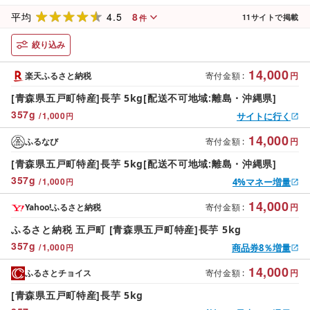
4.5
8
平均
11
サイトで掲載
件
絞り込み
14,000
楽天ふるさと納税
寄付金額
:
円
[青森県五戸町特産]長芋 5kg[配送不可地域:離島・沖縄県]
357
g
/
1,000
サイトに行く
円
14,000
ふるなび
寄付金額
:
円
[青森県五戸町特産]長芋 5kg[配送不可地域:離島・沖縄県]
357
g
/
1,000
4%マネー増量
円
14,000
Yahoo!ふるさと納税
寄付金額
:
円
ふるさと納税 五戸町 [青森県五戸町特産]長芋 5kg
357
g
/
1,000
商品券8％増量
円
14,000
ふるさとチョイス
寄付金額
:
円
[青森県五戸町特産]長芋 5kg