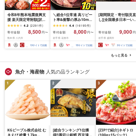
令和8年熊本地震復興支
＼総合1位常連 高リピー
[期間限定・寄付額見直
援 楽天限定寄附額[訳あ
ト率&衝撃の厚み10mm
し][全国最多日本一い
り]牛タン 500g〜2kg 肉
厚切り牛タン 塩味/ ≪ス
て牛入り]ハンバーグ
4.2
(
2291
件
)
4.4
(
16195
件
)
牛肉 訳あり 牛タン 冷凍
ピード発送!!10営業日以
1.5kg(150g×10個) い
8,500
8,000
9,000
寄付金額
寄付金額
寄付金額
円〜
円〜
円
小分け 厚切り 薄切り 食
内発送≫ 選べる内容量
て牛 × 岩中豚 ハンバー
熊本県 八代市
岩手県 花巻市
岩手県 盛岡市
べ比べ 500g 1kg 1.5kg
500g / 1kg 定期便 毎月
グ 合挽き 合い挽き 黒
2kg 牛 人気 ビーフ 牛た
届く 牛肉 肉 BBQ ふるさ
和牛 人気 冷凍 個包装 
13
サイトで比較
15
サイトで比較
3
サイトで比較
ん ふるさと納税 ランキ
と 人気 ランキング 岩手
分け 冷凍 牛肉 豚肉 和
ング スピード発送 送料
県 花巻市
ビーフ ポーク はんば
もっと見る
無料
ぐ 挽肉 お肉 ミンチ 肉
お弁当 hannba-gu ラ
キング 1位 1万円以下 
魚介・海産物
人気の品ランキング
手県 盛岡市 東北 岩手 
岡 shikoku001k
1
2
3
KGピープル株式会社 む
[総合ランキング1位獲
[ZIP!で紹介]ネギトロ
きえび 総量 1.7kg
得!]厚切り銀鱈 西京漬け
(100g×15パック)