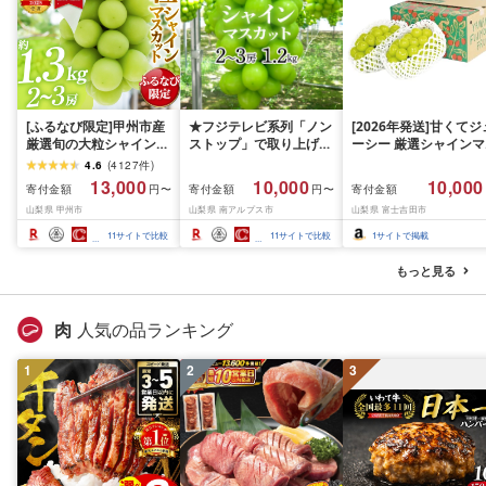
[ふるなび限定]甲州市産
★フジテレビ系列「ノン
[2026年発送]甘くてジ
厳選旬の大粒シャインマ
ストップ」で取り上げら
ーシー 厳選シャインマ
スカット 約1.3kg 2〜3
れました!★[2026年発送
スカット1.2kg (2026
4.6
(
4127
件
)
房[2026年発送]
先行予約]南アルプス市
月前半(1〜15日)から1
13,000
10,000
10,000
寄付金額
寄付金額
寄付金額
円〜
円〜
(MG)B12-472 FN-
産シャインマスカット
月下旬までの発送) フ
山梨県 甲州市
山梨県 南アルプス市
山梨県 富士吉田市
Limited-VO シャインマ
1.2kg以上(2〜3房)ふる
ーツ ぶどう 果物 山梨
スカット フルーツ
さと納税 おすすめ 山梨
産 2026 旬 大粒 高級 
11
サイトで比較
11
サイトで比較
1
サイトで掲載
県 南アルプス市 送料無
ドウ 葡萄 富士吉田市
料 AL
もっと見る
肉
人気の品ランキング
1
2
3