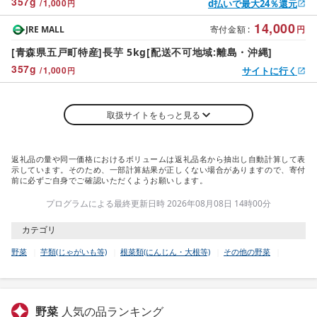
357
g
/
1,000
d払いで最大24％還元
円
14,000
JRE MALL
寄付金額
:
円
[青森県五戸町特産]長芋 5kg[配送不可地域:離島・沖縄]
357
g
/
1,000
サイトに行く
円
取扱サイトをもっと見る
返礼品の量や同一価格におけるボリュームは返礼品名から抽出し自動計算して表
示しています。そのため、一部計算結果が正しくない場合がありますので、寄付
前に必ずご自身でご確認いただくようお願いします。
プログラムによる最終更新日時 2026年08月08日 14時00分
カテゴリ
野菜
芋類(じゃがいも等)
根菜類(にんじん・大根等)
その他の野菜
野菜
人気の品ランキング