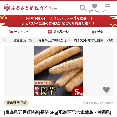
[PR]
お気に入り
メニュー
4
【付与上限なし】ふるなびマネー
％増量中！
ふるなびや全国の宿泊施設などでも利用可能！
ランキング
返礼品一覧
特集
TOP
全返礼品一覧
[青森県五戸町特産]長芋 5kg[配送不可地域:離島・沖縄
県]
青森県 五戸町
画像：楽天ふるさと納税
[青森県五戸町特産]長芋 5kg[配送不可地域:離島・沖縄県]