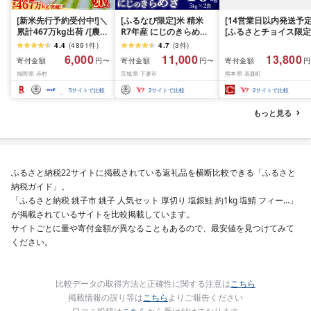
[新米先行予約受付中!]＼
[ふるなび限定]米 精米
[14営業日以内発送予定
累計467万kg出荷 /[農家
R7年産 にじのきらめき
[ふるさとチョイス限定
応援米]訳あり 令和7年産
10kg 10月 FN-Limited-
寄附額] [令和7年産] 
4.4
(
4891
件
)
4.7
(
3
件
)
令和8年産ふくきらり 夢
PR
だわら 熊本県 高森町 
6,000
11,000
13,800
寄付金額
寄付金額
寄付金額
円〜
円〜
円
つくし 5kg 10kg 15kg
リジナル米 計
福岡県 赤村
茨城県 下妻市
熊本県 高森町
20kg [選べる品種・内容
10kg(5kg×2袋)精米 お
量・出荷時期]複数原料
米 米 5kg×2 10kg
5
サイトで比較
2
サイトで比較
2
サイトで比較
米 白米 精米 国産 限定
ごはん ご飯 白飯 米 お米
もっと見る
ふるさと 人気 ランキン
グ
ふるさと納税22サイトに掲載されている返礼品を横断比較できる「ふるさと
納税ガイド」。
「ふるさと納税 銚子市 銚子 人気セット 厚切り 塩銀鮭 約1kg 塩鯖 フィー…」
が掲載されているサイトを比較掲載しています。
サイトごとに量や寄付金額が異なることもあるので、最安値を見つけてみて
ください。
比較データの取得方法と正確性に関する注意は
こちら
掲載情報の誤り等は
こちら
よりご報告ください