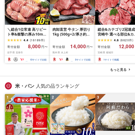
＼総合1位常連 高リピー
肉卸直営 牛タン 厚切り
総合&カテゴリ2冠達成
ト率&衝撃の厚み10mm
1kg (500g×2/厚さ約
宮崎牛 選べる部位&カ
厚切り牛タン 塩味/ ≪ス
10mm) 訳あり 訳有り肉
ト (赤身&霜降り)or(赤
4.4
(
16189
件
)
4.6
(
6620
件
)
ピード発送!!10営業日以
牛肉 焼肉 冷凍 スライス
のみ) 500g 1kg 2kg[
8,000
14,000
12,000
寄付金額
寄付金額
寄付金額
円〜
円〜
内発送≫ 選べる内容量
業務用 バーベキュー
送時期が選べる] 牛肉 
岩手県 花巻市
熊本県 水上村
宮崎県 都城市
500g / 1kg 定期便 毎月
BBQ おつまみ ギフト お
肉 すき焼き しゃぶし
届く 牛肉 肉 BBQ ふるさ
祝い お中元 夏ギフト
ぶ ステーキ ギフト お
15
サイトで比較
5
サイトで比較
1
サイトで掲載
と 人気 ランキング 岩手
元 夏ギフト 送料無料
県 花巻市
SKU-N203 [宮崎県都
もっと見る
市]
米・パン
人気の品ランキング
1
2
3