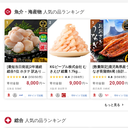
魚介・海産物
人気の品ランキング
1
2
3
[最短当日発送]2年連続
KGピープル株式会社 む
[数量限定]鹿児島県産
総合1位 ホタテ 訳あり (
きえび 総量 1.7kg
なぎ長蒲焼6尾 (合計
ふるさと納税 ほたて ふ
(850g×2P) 特大 5Lサイ
600g以上)
4.8
(
35050
件
)
4.4
(
1098
件
)
4.6
(
9595
件
)
るさと納税 訳あり 帆立
ズ バナメイエビ バラ凍
8,000
9,000
20,000
寄付金額
寄付金額
寄付金額
円〜
円〜
円
ふるさと わけあり ホタ
結 下処理不要 サイズ不
北海道 別海町
大阪府 泉佐野市
鹿児島県 大崎町
テ貝柱 貝 人気 不揃い 刺
揃い 訳あり
身 規格外 魚介 ランキン
6
サイトで比較
15
サイトで比較
15
サイトで比
グ 海鮮 冷凍 発送時期が
選べる 北海道 別海町 )
もっと見る
(クラウドファンディン
グ対象)
総合
人気の品ランキング