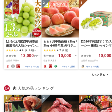
1
2
3
[ふるなび限定]甲州市産
もも ( 川中島白桃 ) 2kg /
[2026年発送]甘くてジ
厳選旬の大粒シャインマ
3kg 令和8年産 先行予約
ーシー 厳選シャインマ
スカット 約1.3kg 2〜3
2026年 山形県産 桃 白桃
スカット1.2kg (2026
4.6
(
4125
件
)
4.7
(
8
件
)
房[2026年発送]
果物 フルーツ 秀品 のし
月前半(1〜15日)から1
13,000
10,000
10,000
寄付金額
寄付金額
寄付金額
円〜
円〜
(MG)B12-472 FN-
贈答 ギフト おすそ分け
月下旬までの発送) フ
山梨県 甲州市
山形県 天童市
山梨県 富士吉田市
Limited-VO シャインマ
期間限定 冷蔵便 送料無
ーツ ぶどう 果物 山梨
スカット フルーツ
料 産地直送 お取り寄せ [
産 2026 旬 大粒 高級 
11
サイトで比較
9
サイトで比較
1
サイトで掲載
山形県 天童市 ]
ドウ 葡萄 富士吉田市
もっと見る
肉
人気の品ランキング
1
2
3