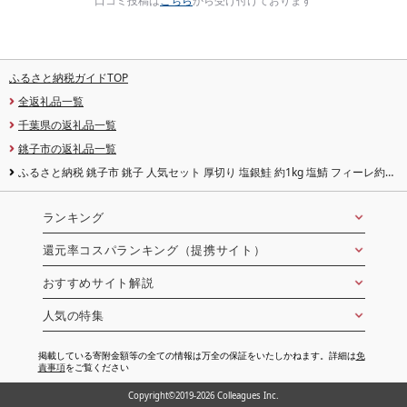
口コミ投稿は
こちら
から受け付けております
ふるさと納税ガイドTOP
全返礼品一覧
千葉県の返礼品一覧
銚子市の返礼品一覧
ふるさと納税 銚子市 銚子 人気セット 厚切り 塩銀鮭 約1kg 塩鯖 フィーレ約
1kg 合計約2.0kg[さとふる限定]
ランキング
還元率コスパランキング（提携サイト）
おすすめサイト解説
人気の特集
掲載している寄附金額等の全ての情報は万全の保証をいたしかねます。詳細は
免
責事項
をご覧ください
Copyright©2019-2026 Colleagues Inc.