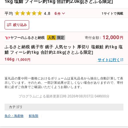
1kg 塩鯖 フィーレ約1kg 合計約2.0kg[さとふる限定]
4.8
6
平均
1
サイトで掲載
件
絞り込み
12,000
ヤフーのふるさと納税
人気
限定
寄付金額
:
円
ふるさと納税 銚子市 銚子 人気セット 厚切り 塩銀鮭 約1kg 塩
鯖 フィーレ約1kg 合計約2.0kg[さとふる限定]
166
g
/
1,000
サイトに行く
円
返礼品の量や同一価格におけるボリュームは返礼品名から抽出し自動計算して表
示しています。そのため、一部計算結果が正しくない場合がありますので、寄付
前に必ずご自身でご確認いただくようお願いします。
プログラムによる最終更新日時 2026年08月07日 04時00分
カテゴリ
魚介・海産物
鮮魚類