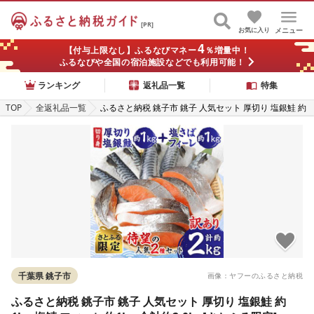
[PR]
お気に入り
メニュー
4
【付与上限なし】ふるなびマネー
％増量中！
ふるなびや全国の宿泊施設などでも利用可能！
ランキング
返礼品一覧
特集
TOP
全返礼品一覧
ふるさと納税 銚子市 銚子 人気セット 厚切り 塩銀鮭 約
1kg 塩鯖 フィーレ約1kg 合計約2.0kg[さとふる限定]
千葉県 銚子市
画像：ヤフーのふるさと納税
ふるさと納税 銚子市 銚子 人気セット 厚切り 塩銀鮭 約