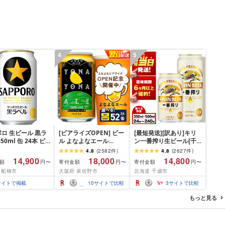
4
5
ロ 生ビール 黒ラ
[ビアライズOPEN] ビー
[最短発送][訳あり]キリ
50ml 缶 24本 ビ
ル よなよなエール
ン一番搾り生ビール[千
ケース買い[満天青
350ml 選べる 24缶 ~ 52
歳工場産]350ml・
4.8
(
2582
件
)
4.8
(
2627
件
)
ストランキャンペー
缶 クラフトビール ヤッ
500ml 1〜10ケース(1ケ
14,900
18,000
14,800
額
寄付金額
寄付金額
円〜
円〜
円〜
中!]
ホーブルーイング ペー
ース24本)北海道 ふるさ
 船橋市
大阪府 泉佐野市
北海道 千歳市
ルエール 缶 酒 飲料 BBQ
と納税 ビール お酒 ケー
ふるさと納税オリジナル
ス ギフト 酒 ビール ギフ
サイトで掲載
10
サイトで比較
3
サイトで比較
ランキング 1位獲得 最強
ト 美味しさに 訳あり 麒
翌日配送 発送月 定期便
麟 KIRIN
もっと見る
まとめ買い 高評価 泉佐
野市 送料無料