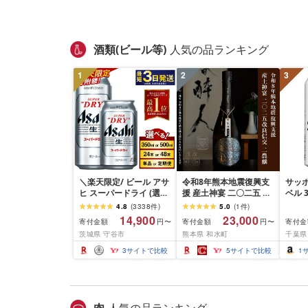
酒類(ビール等)
人気の品ランキング
1
2
3
＼楽天限定/ ビール アサ
令和8年熊本地震復興支
サッポ
ヒ スーパードライ (選べ
援 産土神宴 二〇二五 改
ベル 3
る 350ml 500ml / 24本
良信交 | 二農醸 1本 | 熊
ール 
4.8
(
3338
件
)
5.0
(
1
件
)
48本 / 単品 2ヶ月〜12ヶ
本県 和水町 くまもと な
空レ
14,900
23,000
寄付金額
寄付金額
寄付金
円〜
円〜
月定期便 12ヶ月定期便)
ごみまち なごみ 産土 米
ン実施
茨城県 守谷市
熊本県 和水町
千葉県
楽天フェスタ 期間限定|
お酒 酒 地酒 花の香酒造
最短3日発送 アサヒビー
3
サイトで比較
5
サイトで比較
1
ル お酒 アルコール
Asahi アサヒビール 缶
ビール ギフト 茨城県守
谷市 高評価★4.67