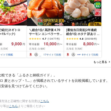
P!で紹介]ネギトロ
＼総合1位/ 高評価 4.70
[最短当日発送]2年連続
g×15パック)
サーモン エンペラーサ
総合1位 ホタテ 訳あり (
ーモン 900g アトランテ
ふるさと納税 ほたて ふ
4.7
(
13477
件
)
4.8
(
35059
件
)
ィック 800g/1.6kg 小分
るさと納税 訳あり 帆立
9,000
10,000
8,000
額
寄付金額
寄付金額
円
円〜
円〜
け 訳あり ふるさと納税
ふるさと わけあり ホタ
 吉田町
北海道 白糠町
北海道 別海町
刺身 ふるさと 納税 鮭 冷
テ貝柱 貝 人気 不揃い 刺
凍 さけ サケ 海鮮 魚 生
身 規格外 魚介 ランキン
サイトで掲載
17
サイトで比較
6
サイトで比較
食サーモン 人気 ランキ
グ 海鮮 冷凍 発送時期が
ング 多数入賞 ふるさと
選べる 北海道 別海町 )
もっと見る
納税 北海道 白糠町
(クラウドファンディン
グ対象)
比較できる「ふるさと納税ガイド」。
サッポロ 麦とホップ・1…」が掲載されているサイトを比較掲載しています。
最安値を見つけてみてください。
得方法と正確性に関する注意は
こちら
り等は
こちら
よりご報告ください