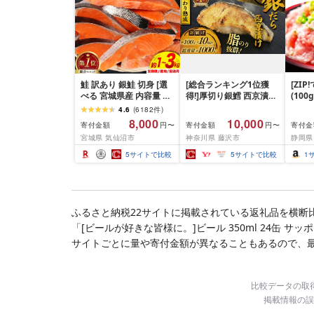
鮭 訳あり 銀鮭 切身 [選
[総合ランキング1位獲
[ZI
べる 宮城県産 内容量 発
得!]厚切り銀鱈 西京漬け
(100
送回数 発送月] [宮城東洋
訳あり 銀鱈 西京漬け 計
4.6
(
6182
件
)
宮城県 気仙沼市
約 1,000g (約 100g × 10
8,000
10,000
寄付金額
寄付金額
寄付金
円〜
円〜
20566318] 宮城県産 海
切) 西京味噌 西京みそ 味
宮城県 気仙沼市
神奈川県 藤沢市
静岡県
鮮 訳アリ 規格外 不揃い
噌漬け みそ 味噌 鮮魚 魚
さけ サケ 鮭切身 シャケ
介 銀だら 銀ダラ ギンダ
5
サイトで比較
5
サイトで比較
1
切り身 冷凍 家庭用 おか
ラ ぎんだら 鱈 タラ 魚
ず 弁当 支援 サーモン 銀
西京焼き 西京漬 西京や
鮭切り身 魚 2kg 3kg 定
き 冷凍 厳選 鮮魚 漬け魚
期便
漬魚 新鮮 小分け 人気返
礼品 おかず おつまみ お
ふるさと納税22サイトに掲載されている返礼品を横断
酒のあて 家計応援
「[ビールが好きな皆様に。]ビール 350ml 24缶 
10000円 魚喜 神奈川 湘
南 藤沢
サイトごとに量や寄付金額が異なることもあるので、
比較データの取
掲載情報の誤