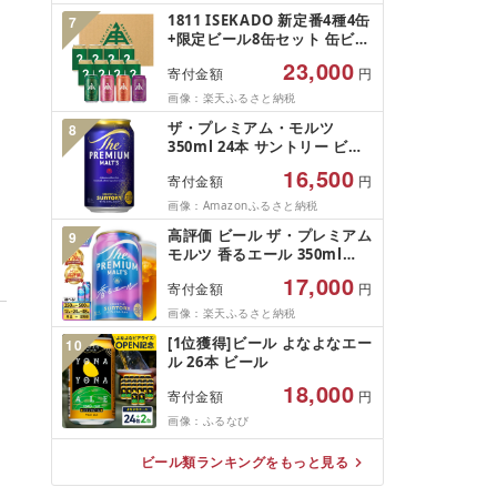
1811 ISEKADO 新定番4種4缶
7
+限定ビール8缶セット 缶ビー
ル 地ビール セット 伊勢角屋
23,000
寄付金額
円
麦酒 伊勢角 限定 ビール お酒
クラフトビール 三重県 伊勢
画像：楽天ふるさと納税
ギフト 贈り物 晩酌 飲み比べ
ザ・プレミアム・モルツ
8
350ml 24本 サントリー ビー
ル プレモル 生ビール 缶ビー
16,500
寄付金額
円
ル ギフト 神泡
画像：Amazonふるさと納税
高評価 ビール ザ・プレミアム
9
モルツ 香るエール 350ml
500ml ( 選べる 1箱 2箱 / 単品
17,000
寄付金額
円
定期便 ) 12本 12缶 24本 24缶
48本 48缶 プレモル 缶ビール
画像：楽天ふるさと納税
生ビール サントリー お酒 酒
[1位獲得]ビール よなよなエー
10
アルコール ギフト 贈答 人気
ル 26本 ビール
お取り寄せ 送料無料 群馬県
千代田町
18,000
寄付金額
円
画像：ふるなび
ビール類ランキングをもっと見る