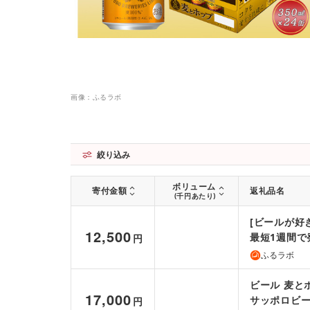
画像：ふるラボ
絞り込み
ボリューム
寄付金額
返礼品名
(千円あたり)
[ビールが好き
12,500
最短1週間で発
円
生日 缶
ふるラボ
ビール 麦とホ
17,000
サッポロビール
円