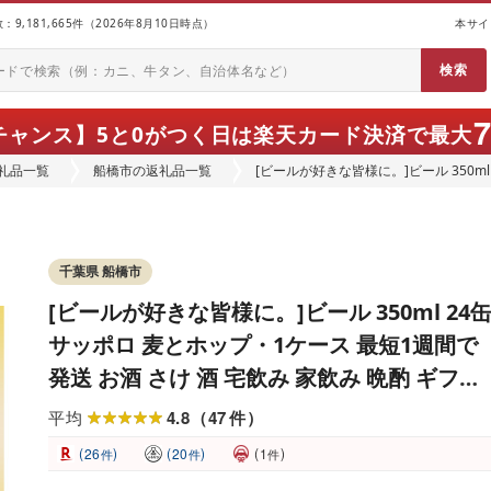
9,181,665件（2026年8月10日時点）
本サイ
チャンス】
5と0がつく日は楽天カード決済で最大
礼品一覧
船橋市の返礼品一覧
[ビールが好きな皆様に。]ビール 350m
発送 お酒 さけ 酒 宅飲み 家飲み 晩酌 
千葉県 船橋市
[ビールが好きな皆様に。]ビール 350ml 24
サッポロ 麦とホップ・1ケース 最短1週間で
発送 お酒 さけ 酒 宅飲み 家飲み 晩酌 ギフト
冬ギフト お歳暮 誕生日 缶
4.8
47
平均
（
件
）
(
)
(
)
(
)
26
20
1
件
件
件