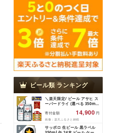
ビール類
ランキング
＼楽天限定/ ビール アサヒ ス
1
ーパードライ (選べる 350ml
500ml / 24本 48本 / 単品 2ヶ
14,900
寄付金額
円
月〜12ヶ月定期便 12ヶ月定期
便) 楽天フェスタ 期間限定|
画像：楽天ふるさと納税
最短3日発送 アサヒビール お
サッポロ 生ビール 黒ラベル
2
酒 アルコール Asahi アサヒ
350ml 缶 24本 ビール ケース