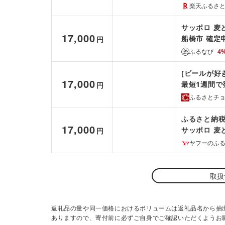
ス 誕生日 贈
楽天ふるさ
サッポロ 麦と
17,000
船橋市 確定
円
ふるなび
4
[ビールが好き
17,000
最短1週間で発
円
生日 缶
ふるさとチ
ふるさと納税 
17,000
サッポロ 麦
円
晩…
ヤフーのふ
取扱
返礼品の量や同一価格におけるボリュームは返礼品名から抽
ありますので、寄付前に必ずご自身でご確認いただくようお