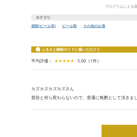
プログラムによる最終
カテゴリ
酒類(ビール等)
ビール類
その他のお酒
ふるさと納税ガイドに届いた口コミ
平均評価：
★★★★★
★★★★★
5.00
（
1
件
）
カズカズカズカズさん
普段と何ら変わらないので、普通に晩酌として頂きま