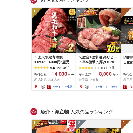
肉
人気の品ランキング
1
2
3
＼楽天限定寄附額
＼総合1位常連 高リピー
[期
1.05kg 14000円/鹿児島
ト率&衝撃の厚み10mm
し][
県産 黒毛和牛 牛肉 赤身
厚切り牛タン 塩味/ ≪ス
て牛
4.6
(
2818
件
)
4.4
(
16195
件
)
モモ ウデ (スライス or
ピード発送!!10営業日以
1.5k
14,000
8,000
寄付金額
寄付金額
寄付金
円〜
円〜
焼肉)[計1kg~2.1kg / 定
内発送≫ 選べる内容量
て牛 
鹿児島県 志布志市
岩手県 花巻市
岩手県
期便 全3回] すき焼き し
500g / 1kg 定期便 毎月
グ 合
ゃぶしゃぶ 国産 肉 国産
届く 牛肉 肉 BBQ ふるさ
和牛 
4
サイトで比較
15
サイトで比較
牛 お肉 モモ肉 牛しゃぶ
と 人気 ランキング 岩手
分け 
薄切り 冷凍 小分け ラン
県 花巻市
ビーフ
キング 人気 BBQ [ナン
ぐ 挽
チク]
お弁当 
キング
魚介・海産物
人気の品ランキング
手県 
岡 sh
1
2
3