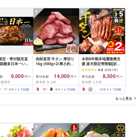
4
5
間限定・寄付額見直
肉卸直営 牛タン 厚切り
令和8年熊本地震復興支
全国最多日本一いわ
1kg (500g×2/厚さ約
援 楽天限定寄附額[訳あ
入り]ハンバーグ
10mm) 訳あり 訳有り肉
り]牛タン 500g〜2kg 肉
4.2
(
2291
件
)
g(150g×10個) いわ
牛肉 焼肉 冷凍 スライス
牛肉 訳あり 牛タン 冷凍
9,000
14,000
8,500
額
寄付金額
寄付金額
円〜
円〜
円〜
× 岩中豚 ハンバー
業務用 バーベキュー
小分け 厚切り 薄切り 食
 盛岡市
熊本県 水上村
熊本県 八代市
挽き 合い挽き 黒毛
BBQ おつまみ ギフト お
べ比べ 500g 1kg 1.5kg
人気 冷凍 個包装 小
祝い お中元 夏ギフト
2kg 牛 人気 ビーフ 牛た
3
サイトで比較
5
サイトで比較
13
サイトで比較
冷凍 牛肉 豚肉 和牛
ん ふるさと納税 ランキ
 ポーク はんばー
ング スピード発送 送料
もっと見る
肉 お肉 ミンチ 肉
無料
hannba-gu ラン
 1位 1万円以下 岩
盛岡市 東北 岩手 盛
ikoku001k
4
5