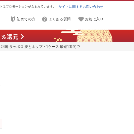
トはプロモーションが含まれています。
サイトに関するお問い合わせ
初めての方
よくある質問
お気に入り
7
％還元
l 24缶 サッポロ 麦とホップ・1ケース 最短1週間で
ギフト 冬ギフト お歳暮 誕生日 缶
缶