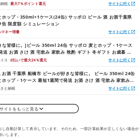
物 お中元 内祝い 酒 船橋 お酒 最短1週間で発送
と納税
最大7％ポイント還元
サイトに行く
ホップ・350ml×1ケース(24缶) サッポロ ビール 酒 お酒千葉県
申告 限度額 シミュレーション
%マネー増量
サイトに行く
な皆様に。]ビール 350ml 24缶 サッポロ 麦とホップ・1ケース
送 お酒 さけ 酒 宅飲み 家飲み 晩酌 ギフト 冬ギフト お歳暮 誕
ョイス
d払いで最大24％還元
サイトに行く
お酒 千葉県 船橋市 ビールが好きな皆様に。 ビール 350ml 24缶
とホップ・1ケース 最短1週間で発送 お酒 さけ 酒 宅飲み 家飲み
るさと納税
サイトに行く
サイトをもっと見る
出し自動計算して表示しています。そのため、一部計算結果が正しくない場合が
願いします。