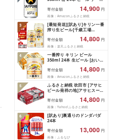
ビール 缶ビール ギフト 茨城
買い[満天青空レストランキャ
県守谷市 高評価★4.67
14,900
寄付金額
円
ンペーン実施中!]
画像：Amazonふるさと納税
[最短発送][訳あり]キリン一番
3
搾り生ビール[千歳工場
産]350ml・500ml 1〜10ケー
14,800
寄付金額
円
ス(1ケース24本)北海道 ふる
さと納税 ビール お酒 ケース
画像：楽天ふるさと納税
ギフト 酒 ビール ギフト 美味
一番搾り キリン ビール
4
しさに 訳あり 麒麟 KIRIN
350ml 24本 生ビール [おいし
いとこだけ搾ってます。]
14,800
寄付金額
円
画像：Amazonふるさと納税
ふるさと納税 吹田市 [アサヒ
5
ビール発祥の地]アサヒスーパ
ードライ缶 350ml×24本 (有)
14,800
寄付金額
円
きしまえ
画像：Yahoo!ふるさと納税
[訳あり]裏通りのドンダバダ
6
24本
13,000
寄付金額
円
画像：ふるなび