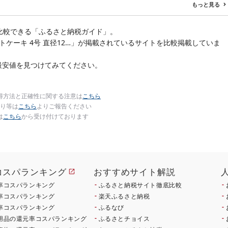
ズ不揃い バラエティ 選
もっと見る
べる 定期便 特大 ジ
比較できる「ふるさと納税ガイド」。
ルトケーキ 4号 直径12…」が掲載されているサイトを比較掲載していま
最安値を見つけてみてください。
得方法と正確性に関する注意は
こちら
り等は
こちら
よりご報告ください
は
こちら
から受け付けております
コスパランキング
おすすめサイト解説
率コスパランキング
ふるさと納税サイト徹底比較
率コスパランキング
楽天ふるさと納税
率コスパランキング
ふるなび
用品の還元率コスパランキング
ふるさとチョイス