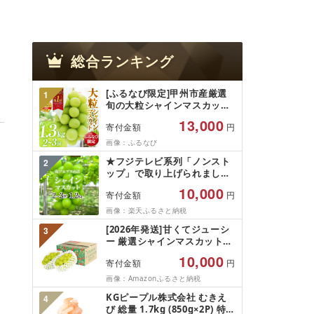
総合ランキング
[ふるなび限定]甲州市産厳選
1
旬の大粒シャインマスカット
約1.3kg 2〜3房[2026年発送]
13,000
寄付金額
円
(MG)B12-472 FN-Limited-
VO シャインマスカット フル
画像：ふるなび
ーツ
★フジテレビ系列「ノンスト
2
ップ」で取り上げられました!
★[2026年発送先行予約]南ア
10,000
寄付金額
円
ルプス市産シャインマスカッ
ト1.2kg以上(2〜3房)ふるさと
画像：楽天ふるさと納税
納税 おすすめ 山梨県 南アル
[2026年発送]甘くてジューシ
3
プス市 送料無料 AL
ー 厳選シャインマスカット
1.2kg (2026年9月前半(1〜15
10,000
寄付金額
円
日)から10月下旬までの発送)
フルーツ ぶどう 果物 山梨県
画像：Amazonふるさと納税
産 2026 旬 大粒 高級 ブドウ
KGピープル株式会社 むきえ
4
葡萄 富士吉田市
び 総量 1.7kg (850g×2P) 特大