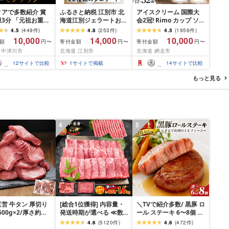
ィアで多数紹介 賞
ふるさと納税 江別市 北
アイスクリーム 国際大
3分 「元祖お重の
海道江別ジェラートおま
会2冠! Rimo カップ ソフ
んとんモンブラン」
かせ22種類セット
トクリーム 選べる
4.5
(
449
件
)
4.8
(
253
件
)
4.5
(
1956
件
)
のご褒美 スイーツ
[80ml×22個]
120ml × 12~32個 [ ふる
10,000
14,000
10,000
額
寄付金額
寄付金額
円〜
円〜
円〜
ンブラン くりきん
さと納税 アイス ふるさ
 中津川市
北海道 江別市
北海道 網走市
デザート ご褒美 お
と納税 アイスクリーム
せ くり お菓子 菓
セット ふるさと納税 ジ
12
サイトで比較
1
サイトで掲載
14
サイトで比較
ェラート 北海道 人気 ス
イーツ ランキング お菓
もっと見る
子 ミルク バニラ デザー
ト ふるさと]
4
5
営 牛タン 厚切り
[総合1位獲得] 内容量・
＼TVで紹介多数/ 黒豚 ロ
(500g×2/厚さ約
発送時期が選べる ≪数
ール ステーキ 6〜8個 ≪
m) 訳あり 訳有り肉
量限定≫ 宮崎牛 赤身 ス
お箸でほぐせるやわらか
4.6
(
5120
件
)
4.6
(
472
件
)
焼肉 冷凍 スライス
ライス 焼肉 国産 肉 牛肉
さ≫ 職人厳選 無添加 小