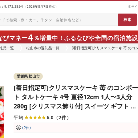
9,173,285件（2026年8月7日時点）
本サイ
4
なびマネー
％増量中！
ふるなびや全国の宿泊施設
礼品一覧
松山市の返礼品一覧
[着日指定可]クリスマスケーキ 苺 のコン
280g [クリスマス飾り付] スイーツ ギ
愛媛県 松山市
[着日指定可]クリスマスケーキ 苺 のコンポー
ト タルトケーキ 4号 直径12cm 1人〜3人分
280g [クリスマス飾り付] スイーツ ギフト い
ちご
5.0
2
平均
（
件
）
(
)
2
件