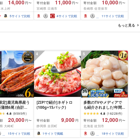
14,000
11,000
10,000
額
寄付金額
寄付金額
円〜
円〜
円〜
用 バーベキュー
薄切り 黒毛和牛 A4 A5
分け オリジナル ポーク
 水上村
宮崎県 日南市
長崎県 佐世保市
 おつまみ ギフト お
人気 小分け 焼き肉 すき
ステーキ 子供も安心 豚
お中元 夏ギフト
焼き しゃぶしゃぶ 牛丼
豚肉 セット ジューシー
5
サイトで比較
4
サイトで比較
11
サイトで比較
BBQ ギフト 贈り物 おす
ギフト 贈り物 おすすめ
すめ 畜産農家応援 ミヤ
おかず 簡単調理 人気 送
もっと見る
チク 冷凍 宮崎県 日南市
料無料 長崎県 佐世保市
送料無料
豊味館
4
5
限定]鹿児島県産う
[ZIP!で紹介]ネギトロ
多数のTVやメディアで
蒲焼6尾 (合計
(100g×15パック)
も紹介されました!年間
以上)
総合ランキング4年連続1
4.6
(
9595
件
)
4.8
(
16228
件
)
位!北海道オホーツク海
20,000
9,000
12,000
額
寄付金額
寄付金額
円〜
円
円〜
産ホタテ玉冷 | ホタテ
県 大崎町
静岡県 吉田町
北海道 紋別市
ほたて hotate 帆立 貝柱
刺身 冷凍 貝 訳あり わけ
15
サイトで比較
1
サイトで掲載
18
サイトで比較
あり ワケアリ 大粒 サイ