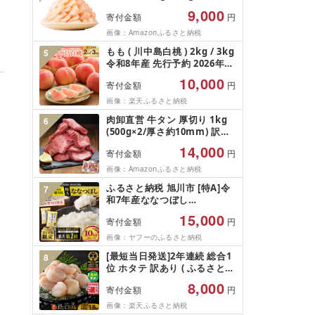
5Lサイズ バナメイエビ バラ
9,000
寄付金額
円
凍結 下処理不要 サイズ不揃い
訳あり
画像：Amazonふるさと納税
もも ( 川中島白桃 ) 2kg / 3kg
5
令和8年産 先行予約 2026年
山形県産 桃 白桃 果物 フルー
10,000
寄付金額
円
ツ 秀品 のし 贈答 ギフト おす
そ分け 期間限定 冷蔵便 送料
画像：楽天ふるさと納税
無料 産地直送 お取り寄せ [ 山
肉卸直営 牛タン 厚切り 1kg
6
形県 天童市 ]
(500g×2/厚さ約10mm) 訳あ
り 訳有り肉 牛肉 焼肉 冷凍 ス
14,000
寄付金額
円
ライス 業務用 バーベキュー
BBQ おつまみ ギフト お祝い
画像：Amazonふるさと納税
お中元 夏ギフト
ふるさと納税 旭川市 [特A]令
7
和7年産ななつぼし
10kg(5kg×2)北海道旭川産 米
15,000
寄付金額
円
お米[さとふる限定]_05957
画像：ヤフーのふるさと納税
[最短当日発送]2年連続 総合1
8
位 ホタテ 訳あり ( ふるさと納
税 ほたて ふるさと納税 訳あ
8,000
寄付金額
円
り 帆立 ふるさと わけあり ホ
タテ貝柱 貝 人気 不揃い 刺身
画像：楽天ふるさと納税