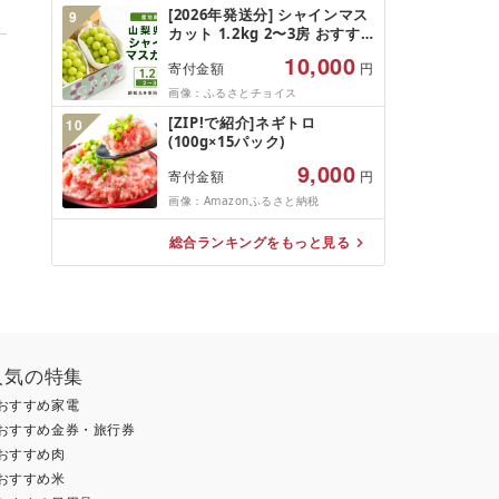
規格外 魚介 ランキング 海鮮
[2026年発送分] シャインマス
9
冷凍 発送時期が選べる 北海道
カット 1.2kg 2〜3房 おすす
別海町 )(クラウドファンディ
め 人気 山梨県 産地直送 フル
ング対象)
10,000
寄付金額
円
ーツ ブドウ 果物 ぶどう シャ
イン マスカット くだもの お
画像：ふるさとチョイス
届け 国産 葡萄 贈答 新鮮
[ZIP!で紹介]ネギトロ
10
(100g×15パック)
9,000
寄付金額
円
画像：Amazonふるさと納税
総合ランキングをもっと見る
人気の特集
おすすめ家電
おすすめ金券・旅行券
おすすめ肉
おすすめ米