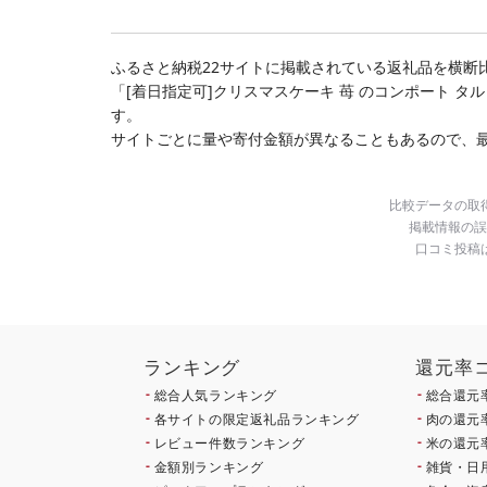
選べる 北海道 別海町 )
(クラウドファンディン
グ対象)
ふるさと納税22サイトに掲載されている返礼品を横断
「[着日指定可]クリスマスケーキ 苺 のコンポート タ
す。
サイトごとに量や寄付金額が異なることもあるので、
比較データの取
掲載情報の誤
口コミ投稿
ランキング
還元率
総合人気ランキング
総合還元
各サイトの限定返礼品ランキング
肉の還元
レビュー件数ランキング
米の還元
金額別ランキング
雑貨・日