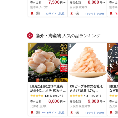
7,500
8,000
寄付金額
寄付金額
寄付金
円〜
円〜
小分け 厚切り 薄切り 食
内発送≫ 選べる内容量
業務
熊本県 八代市
岩手県 花巻市
熊本県
べ比べ 500g 1kg 1.5kg
500g / 1kg 定期便 毎月
BBQ
2kg 牛 人気 ビーフ 牛た
届く 牛肉 肉 BBQ ふるさ
祝い 
13
サイトで比較
15
サイトで比較
ん ふるさと納税 ランキ
と 人気 ランキング 岩手
ング スピード発送 送料
県 花巻市
無料
魚介・海産物
人気の品ランキング
1
2
3
[最短当日発送]2年連続
KGピープル株式会社 む
[数量
総合1位 ホタテ 訳あり (
きえび 総量 1.7kg
なぎ長
ふるさと納税 ほたて ふ
(850g×2P) 特大 5Lサイ
600g
4.8
(
35050
件
)
4.4
(
1098
件
)
るさと納税 訳あり 帆立
ズ バナメイエビ バラ凍
8,000
9,000
寄付金額
寄付金額
寄付金
円〜
円〜
ふるさと わけあり ホタ
結 下処理不要 サイズ不
北海道 別海町
大阪府 泉佐野市
鹿児島
テ貝柱 貝 人気 不揃い 刺
揃い 訳あり
身 規格外 魚介 ランキン
6
サイトで比較
15
サイトで比較
グ 海鮮 冷凍 発送時期が