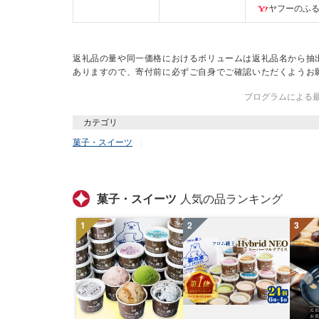
市
ヤフーのふ
返礼品の量や同一価格におけるボリュームは返礼品名から抽
ありますので、寄付前に必ずご自身でご確認いただくようお
プログラムによる最終
カテゴリ
菓子・スイーツ
菓子・スイーツ
人気の品ランキング
1
2
3