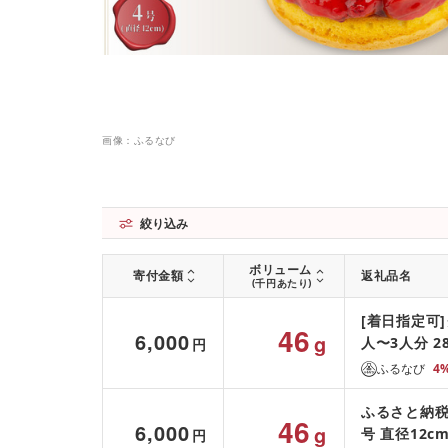
画像：ふるなび
絞り込み
ボリューム
寄付金額
返礼品名
(千円あたり)
[着日指定可]
46
6,000
g
人〜3人分 2
円
ふるなび
4
ふるさと納税
46
6,000
g
号 直径12c
円