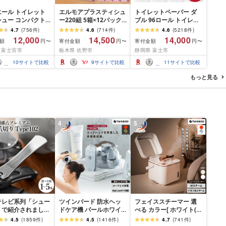
エール トイレット
エルモアプラスティシュ
トイレットペーパー ダ
シュー コンパクト
ー220組 5箱×12パック
ブル 96ロール トイレッ
 [選べるロール
(60箱)[離島・沖縄県不
ト[sf002-122]
4.7
(
756
件
)
4.6
(
714
件
)
4.6
(
5218
件
)
・64 ロール] 1.5倍
可]_ ティッシュ ティッ
12,000
14,500
14,000
額
寄付金額
寄付金額
円〜
円〜
円〜
5m トイレットペー
シュペーパー 日用品 消
 富士宮市
栃木県 佐野市
静岡県 富士市
ダブル パルプ100%
耗品 まとめ買い 常備品
き 日用品 消耗品
生活用品 ボックスティ
10
サイトで比較
9
サイトで比較
11
サイトで比較
ふるさと納税 ふる
ッシュ [配送不可地域:離
送料無料 静岡県 富
島・沖縄県]
もっと見る
市
4
5
テレビ系列「シュー
ツインバード 防水ヘッ
フェイススチーマー 選
」で紹介されました
ドケア機 パールホワイ
べる カラー[ ホワイト(マ
09.13放送)[刀匠 関
ト (TB-G001JPPW)[ ヘ
ットホワイト) (ESH-
4.5
(
1859
件
)
4.5
(
1416
件
)
4.7
(
741
件
)
の伝統から生まれた
ッドケア ヘッドスパ 防
2787W) / パールホワイ