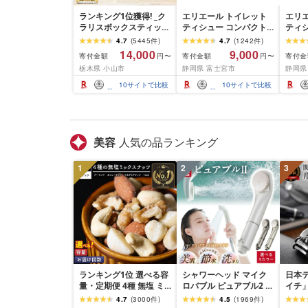
ランキング1位獲得! _ク
エリエール トイレット
エリ
ラリスボックスティッシ
ティシュー コンパクト
ティ
ュ60箱(1箱220組(440
シングル [個数が選べ
ダブル
4.7
(
5445
件
)
4.7
(
1242
件
)
枚))(5個入り×12セット)_
る:16・32・64 ロール]
数:32
14,000
9,000
寄付金額
寄付金額
寄付金
円〜
円〜
ティッシュ ティッシュ
1.5倍巻 82.5m トイレッ
巻 4
栃木県 小山市
静岡県 富士宮市
静岡県
ペーパー 日用品 常備品
トペーパー シングル パ
パー 
生活用品 まとめ買い [配
ルプ100% 香りつき 日用
香りつ
10
サイトで比較
10
サイトで比較
送不可地域:離島・沖縄
品 消耗品 備蓄 ふるさと
備蓄 
県]
納税 ふるさと 送料無料
さと 
静岡県 富士宮市
士宮
美容
人気の品ランキング
1
2
3
ランキング1位 選べる容
シャワーヘッド マイク
日本
量・定期便 4種 無塩 ミ
ロバブル ピュアブル2 節
イチ
ックスナッツ 500g 〜
水 約40% 日本製 カート
(R7.
4.7
(
3000
件
)
4.5
(
1969
件
)
4kg 素焼きアーモンド
リッジ不要 美肌 保湿 温
孫六