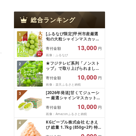
総合ランキング
[ふるなび限定]甲州市産厳選
1
旬の大粒シャインマスカット
約1.3kg 2〜3房[2026年発送]
13,000
寄付金額
円
(MG)B12-472 FN-Limited-
VO シャインマスカット フル
画像：ふるなび
ーツ
★フジテレビ系列「ノンスト
2
ップ」で取り上げられました!
★[2026年発送先行予約]南ア
10,000
寄付金額
円
ルプス市産シャインマスカッ
ト1.2kg以上(2〜3房)ふるさと
画像：楽天ふるさと納税
納税 おすすめ 山梨県 南アル
[2026年発送]甘くてジューシ
3
プス市 送料無料 AL
ー 厳選シャインマスカット
1.2kg (2026年9月前半(1〜15
10,000
寄付金額
円
日)から10月下旬までの発送)
フルーツ ぶどう 果物 山梨県
画像：Amazonふるさと納税
産 2026 旬 大粒 高級 ブドウ
KGピープル株式会社 むきえ
4
葡萄 富士吉田市
び 総量 1.7kg (850g×2P) 特大
5Lサイズ バナメイエビ バラ
9,000