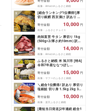
寄付金額
円
凍結 下処理不要 サイズ不揃い
訳あり
画像：Amazonふるさと納税
[総合ランキング1位獲得!]厚
5
切り銀鱈 西京漬け 訳あり 銀
鱈 西京漬け 計約 1,000g (約
10,000
寄付金額
円
100g × 10切) 西京味噌 西京み
そ 味噌漬け みそ 味噌 鮮魚 魚
画像：ふるさとチョイス
介 銀だら 銀ダラ ギンダラ ぎ
肉卸直営 牛タン 厚切り 1kg
6
んだら 鱈 タラ 魚 西京焼き 西
(500g×2/厚さ約10mm) 訳あ
京漬 西京やき 冷凍 厳選 鮮魚
り 訳有り肉 牛肉 焼肉 冷凍 ス
漬け魚 漬魚 新鮮 小分け 人気
14,000
寄付金額
円
ライス 業務用 バーベキュー
返礼品 おかず おつまみ お酒
BBQ おつまみ ギフト お祝い
画像：Amazonふるさと納税
のあて 家計応援 10000円 魚
お中元 夏ギフト
喜 神奈川 湘南 藤沢
ふるさと納税 米 旭川市 [特A]
7
令和7年産ななつぼし
10kg(5kg×2)北海道旭川産 米
15,000
寄付金額
円
お米[さとふる限定]_05957
画像：ヤフーのふるさと納税
＼総合1位獲得/ 訳あり 厚切り
8
塩銀鮭 切り身 1.5kg 2kg 3kg
定期便 [選べる内容量] 人気 鮭
10,000
寄付金額
円
さけ しゃけ サーモン 魚 魚介
類 魚介 魚貝 水産 海鮮 海産物
画像：楽天ふるさと納税
冷凍 厚切 肉 厚 塩鮭 銀鮭 ふ
[最短当日発送]2年連続 総合1
9
るさと 送料無料 切身 規格外