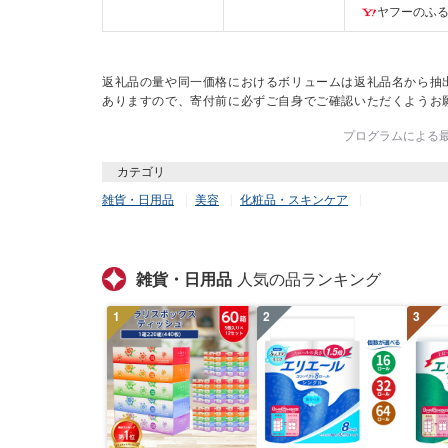
市
ヤフーのふ
返礼品の量や同一価格におけるボリュームは返礼品名から抽
ありますので、寄付前に必ずご自身でご確認いただくようお
プログラムによる最終
カテゴリ
雑貨・日用品
美容
化粧品・スキンケア
雑貨・日用品
人気の品ランキング
1
2
3