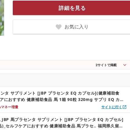
詳細を見る
お気に入り
2
サイトで掲載
センタ サプリメント [JBP プラセンタ EQ カプセル](健康補助食
アにおすすめ 健康補助食品 馬 1箱 90粒 320mg サプリ EQ カプ
メント 国産 日本製 粒 日本生物製剤 添加物不使用 更年期 栄養補給
%マネー増量
サイトに行く
市 送料無料 〔Qp002〕
JBP 馬プラセンタ サプリメント [JBP プラセンタ EQ カプセル]
品)_セルフケアにおすすめ 健康補助食品 馬プラセ.. 福岡県久留米