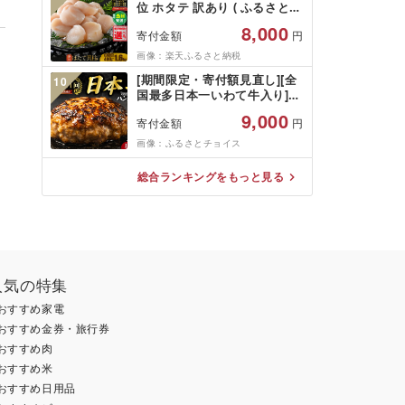
位 ホタテ 訳あり ( ふるさと納
千葉県 銚子市 銚子東洋
税 ほたて ふるさと納税 訳あ
8,000
寄付金額
円
り 帆立 ふるさと わけあり ホ
タテ貝柱 貝 人気 不揃い 刺身
画像：楽天ふるさと納税
規格外 魚介 ランキング 海鮮
[期間限定・寄付額見直し][全
10
冷凍 発送時期が選べる 北海道
国最多日本一いわて牛入り]ハ
別海町 )(クラウドファンディ
ンバーグ 1.5kg(150g×10個)
ング対象)
9,000
寄付金額
円
いわて牛 × 岩中豚 ハンバーグ
合挽き 合い挽き 黒毛和牛 人
画像：ふるさとチョイス
気 冷凍 個包装 小分け 冷凍 牛
肉 豚肉 和牛 ビーフ ポーク は
総合ランキングをもっと見る
んばーぐ 挽肉 お肉 ミンチ 肉
お弁当 hannba-gu ランキン
グ 1位 1万円以下 岩手県 盛岡
市 東北 岩手 盛岡
shikoku001k
人気の特集
おすすめ家電
おすすめ金券・旅行券
おすすめ肉
おすすめ米
おすすめ日用品