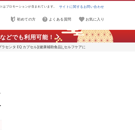
トはプロモーションが含まれています。
サイトに関するお問い合わせ
初めての方
よくある質問
お気に入り
などでも利用可能！
P プラセンタ EQ カプセル](健康補助食品)_セルフケアに
320mg サプリ EQ カプセル サプリメント 国産 日本製
栄養補給 福岡県 久留米市 送料無料 〔Qp002〕
ア
養