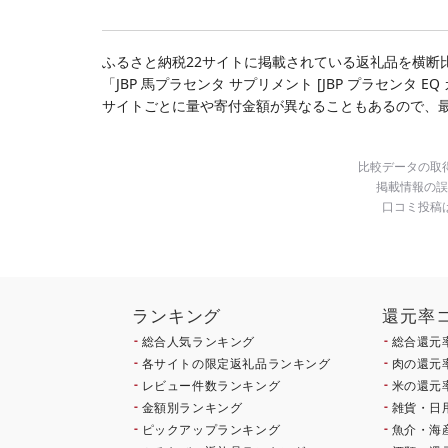
ング スピード発送 送料
県 花巻市
ビーフ
無料
ぐ 挽
お弁当 
キング
ふるさと納税22サイトに掲載されている返礼品を横断
手県 
「JBP 馬プラセンタ サプリメント [JBP プラセンタ
岡 sh
サイトごとに量や寄付金額が異なることもあるので、
比較データの取
掲載情報の誤
口コミ投稿
ランキング
還元率
総合人気ランキング
総合還元
各サイトの限定返礼品ランキング
肉の還元
レビュー件数ランキング
米の還元
金額別ランキング
雑貨・日
ピックアップランキング
魚介・海