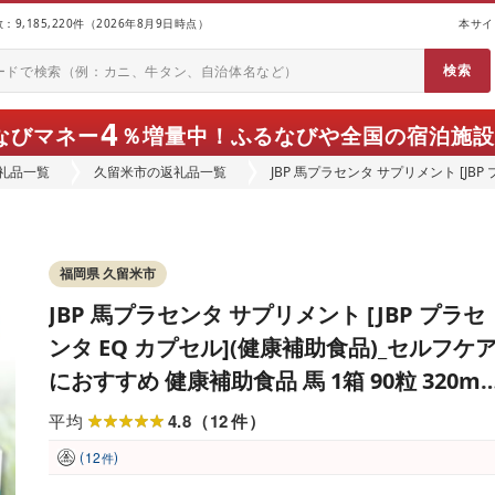
9,185,220件（2026年8月9日時点）
本サイ
4
なびマネー
％増量中！
ふるなびや全国の宿泊施設
礼品一覧
久留米市の返礼品一覧
JBP 馬プラセンタ サプリメント [JB
おすすめ 健康補助食品 馬 1箱 90粒 
粒 日本生物製剤 添加物不使用 更年期 
福岡県 久留米市
JBP 馬プラセンタ サプリメント [JBP プラセ
ンタ EQ カプセル](健康補助食品)_セルフケ
におすすめ 健康補助食品 馬 1箱 90粒 320mg
サプリ EQ カプセル サプリメント 国産 日本
4.8
12
平均
（
件
）
製 粒 日本生物製剤 添加物不使用 更年期 栄
(
)
12
件
補給 福岡県 久留米市 送料無料 〔Qp002〕