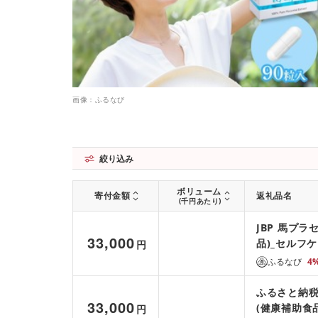
画像：ふるなび
絞り込み
ボリューム
寄付金額
返礼品名
(千円あたり)
JBP 馬プラ
33,000
品)_セルフケ
円
セル サプリ
ふるなび
4
福岡県 久留米
ふるさと納税 
33,000
(健康補助食
円