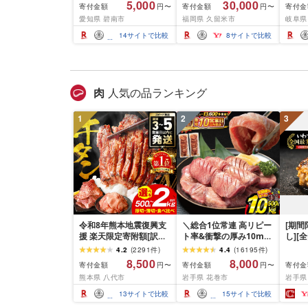
5,000
30,000
寄付金額
寄付金額
寄付金
円〜
円〜
カシューナッツ マカダ
浴 選べるカラー 最強翌
ツメキ
愛知県 碧南市
福岡県 久留米市
岐阜県
ミアナッツ くるみ 生ナ
日配送 洗浄 軽量 コンパ
本〜5
ッツ 直火焙煎 素焼き 塩
クト 日用品 バス用品 お
孫六 爪
14
サイトで比較
8
サイトで比較
油 不使用 おやつ ジップ
風呂 お取り寄せ 福岡県
テン
付き 保存 便利 シュクレ
久留米市 送料無料
ストッ
ナッツ 送料無料
取り外
すり 
肉
人気の品ランキング
1
2
3
令和8年熊本地震復興支
＼総合1位常連 高リピー
[期
援 楽天限定寄附額[訳あ
ト率&衝撃の厚み10mm
し][
り]牛タン 500g〜2kg 肉
厚切り牛タン 塩味/ ≪ス
て牛
4.2
(
2291
件
)
4.4
(
16195
件
)
牛肉 訳あり 牛タン 冷凍
ピード発送!!10営業日以
1.5k
8,500
8,000
寄付金額
寄付金額
寄付金
円〜
円〜
小分け 厚切り 薄切り 食
内発送≫ 選べる内容量
て牛 
熊本県 八代市
岩手県 花巻市
岩手県
べ比べ 500g 1kg 1.5kg
500g / 1kg 定期便 毎月
グ 合
2kg 牛 人気 ビーフ 牛た
届く 牛肉 肉 BBQ ふるさ
和牛 
13
サイトで比較
15
サイトで比較
ん ふるさと納税 ランキ
と 人気 ランキング 岩手
分け 