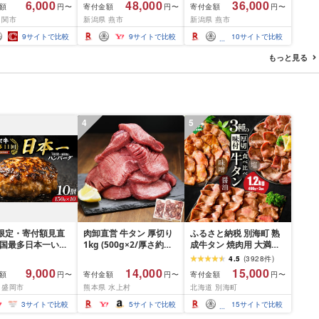
6,000
48,000
36,000
額
寄付金額
寄付金額
円〜
円〜
円〜
リ][選べる本数 1
水 本格 美容機 ヘッド 頭
ト(SH-2787PW) フェイ
 関市
新潟県 燕市
新潟県 燕市
本セット] 貝印 関
ケア コードレス お風呂
ス スチーマー ダブルス
切り type102 ス
ギフト 美容 家電 美容家
チーム イオン ミラー 取
9
サイトで比較
9
サイトで比較
10
サイトで比較
レス 高級つめきり
電 TWINBIRD 新潟県 燕
手 付き コンパクト シン
パーケース U字
市 燕三条 ]
プル スキンケア 肌ケア
もっと見る
し可能 2WAY や
美容 ツインバード 新潟
ギフト
県 燕市 燕三条 ]
4
5
間限定・寄付額見直
肉卸直営 牛タン 厚切り
ふるさと納税 別海町 熟
全国最多日本一いわ
1kg (500g×2/厚さ約
成牛タン 焼肉用 大満足
入り]ハンバーグ
10mm) 訳あり 訳有り肉
1.2kg3種 牛タン厚切り
4.5
(
3928
件
)
g(150g×10個) いわ
牛肉 焼肉 冷凍 スライス
スライス ステーキ 別海
9,000
14,000
15,000
額
寄付金額
寄付金額
円〜
円〜
円〜
× 岩中豚 ハンバー
業務用 バーベキュー
町ふるさと納税
 盛岡市
熊本県 水上村
北海道 別海町
挽き 合い挽き 黒毛
BBQ おつまみ ギフト お
人気 冷凍 個包装 小
祝い お中元 夏ギフト
3
サイトで比較
5
サイトで比較
15
サイトで比較
冷凍 牛肉 豚肉 和牛