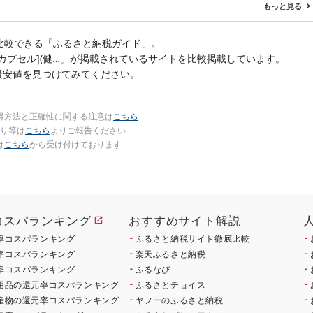
 ポーク はんばー
もっと見る
肉 お肉 ミンチ 肉
hannba-gu ラン
 1位 1万円以下 岩
比較できる「ふるさと納税ガイド」。
盛岡市 東北 岩手 盛
 EQ カプセル](健…」が掲載されているサイトを比較掲載しています。
ikoku001k
最安値を見つけてみてください。
得方法と正確性に関する注意は
こちら
り等は
こちら
よりご報告ください
は
こちら
から受け付けております
コスパランキング
おすすめサイト解説
率コスパランキング
ふるさと納税サイト徹底比較
率コスパランキング
楽天ふるさと納税
率コスパランキング
ふるなび
用品の還元率コスパランキング
ふるさとチョイス
産物の還元率コスパランキング
ヤフーのふるさと納税