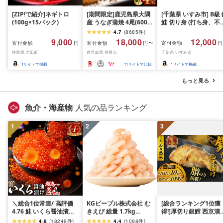
[ZIP!で紹介]ネギトロ
[期間限定]鹿児島県大隅
[千葉県 いすみ市] B級
(100g×15パック)
産 うなぎ蒲焼 4尾(600g)
鮭 切り身 (打ち身、不
KN007-004-04-cp18 う
い、色飛び) 約2.4kg 
4.7
(
8685
件
)
なぎ 鰻 魚 惣菜 総菜
凍 魚 訳あり 海鮮 西川
9,000
18,000
12,000
寄付金額
寄付金額
寄付金額
円
円〜
円
おつまみ おかず
静岡県 吉田町
鹿児島県 鹿屋市
千葉県 いすみ市
1
サイトで掲載
11
サイトで比較
1
サイトで掲載
もっと見る
魚介・海産物
人気の品ランキング
1
2
3
＼総合1位常連/ 高評価
KGピープル株式会社 む
[総合ランキング1位獲
4.76 鮭 いくら醤油漬け
きえび 総量 1.7kg
得!]厚切り銀鱈 西京漬
ふるさと納税 いくら
(850g×2P) 特大 5Lサイ
訳あり 銀鱈 西京漬け 
4.8
(
18249
件
)
4.4
(
1098
件
)