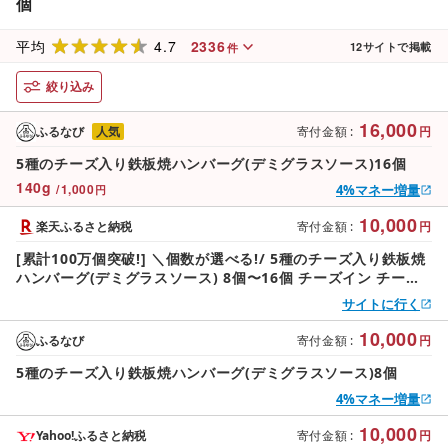
個
4.7
2336
平均
12
サイトで掲載
件
絞り込み
16,000
ふるなび
人気
寄付金額
:
円
5種のチーズ入り鉄板焼ハンバーグ(デミグラスソース)16個
140
g
/
1,000
4%マネー増量
円
10,000
楽天ふるさと納税
寄付金額
:
円
[累計100万個突破!] ＼個数が選べる!/ 5種のチーズ入り鉄板焼
ハンバーグ(デミグラスソース) 8個〜16個 チーズイン チーズ
温めるだけ 福岡 飯塚 小分け 大容量 簡単調理 湯煎
サイトに行く
10,000
ふるなび
寄付金額
:
円
5種のチーズ入り鉄板焼ハンバーグ(デミグラスソース)8個
4%マネー増量
10,000
Yahoo!ふるさと納税
寄付金額
:
円