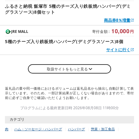
ふるさと納税 飯塚市 5種のチーズ入り鉄板焼ハンバーグ(デミ
グラスソース)8個セット
商品券8％増量
10,000
JRE MALL
寄付金額
:
円
5種のチーズ入り鉄板焼ハンバーグ(デミグラスソース)8個
サイトに行く
取扱サイトをもっと見る
返礼品の量や同一価格におけるボリュームは返礼品名から抽出し自動計算して表
示しています。そのため、一部計算結果が正しくない場合がありますので、寄付
前に必ずご自身でご確認いただくようお願いします。
プログラムによる最終更新日時 2026年08月08日 11時00分
カテゴリ
肉
ハム・ソーセージ・ハンバーグ
ハンバーグ
惣菜・加工食品