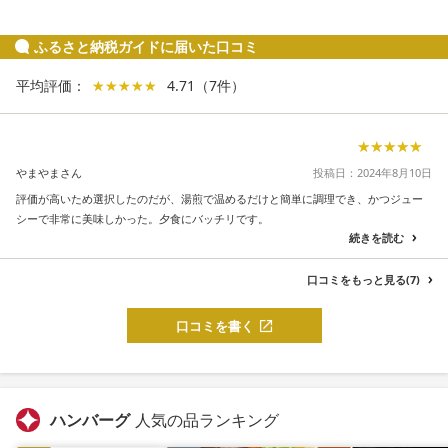
ふるさと納税ガイドに届いた口コミ
平均評価：
★★★★★
★★★★★
4.71
（
7
件
）
★★★★★
★★★★★
やまやまさん
投稿日：2024年8月10日
評価が高いため選択したのだが、湯煎で温めるだけと簡単に調理でき、かつジュー
シーで非常に美味しかった。夕食にバッチリです。
続きを読む
口コミをもっと見る(7)
口コミを書く
ハンバーグ
人気の品ランキング