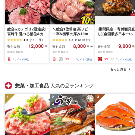
総合&カテゴリ2冠達成!
＼総合1位常連 高リピー
[期間限定・寄付額見直
宮崎牛 選べる部位&カッ
ト率&衝撃の厚み10mm
し][全国最多日本一い
ト (赤身&霜降り)or(赤身
厚切り牛タン 塩味/ ≪ス
て牛入り]ハンバーグ
4.6
(
6623
件
)
4.4
(
16191
件
)
のみ) 500g 1kg 2kg[発
ピード発送!!10営業日以
1.5kg(150g×10個) い
12,000
8,000
9,000
寄付金額
寄付金額
寄付金額
円
円〜
円
送時期が選べる] 牛肉 焼
内発送≫ 選べる内容量
て牛 × 岩中豚 ハンバー
宮崎県 都城市
岩手県 花巻市
岩手県 盛岡市
肉 すき焼き しゃぶしゃ
500g / 1kg 定期便 毎月
グ 合挽き 合い挽き 黒
ぶ ステーキ ギフト お中
届く 牛肉 肉 BBQ ふるさ
和牛 人気 冷凍 個包装 
1
サイトで掲載
15
サイトで比較
3
サイトで比較
元 夏ギフト 送料無料
と 人気 ランキング 岩手
分け 冷凍 牛肉 豚肉 和
SKU-N203 [宮崎県都城
県 花巻市
ビーフ ポーク はんば
もっと見る
市]
ぐ 挽肉 お肉 ミンチ 肉
お弁当 hannba-gu ラ
キング 1位 1万円以下 
惣菜・加工食品
人気の品ランキング
手県 盛岡市 東北 岩手 
岡 shikoku001k
1
2
3