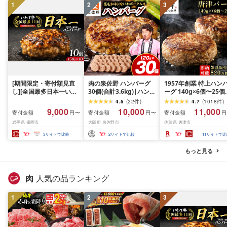
1
2
3
[期間限定・寄付額見直
肉の泉佐野 ハンバーグ
1957年創業 特上ハン
し][全国最多日本一いわ
30個(合計3.6kg)|ハンバ
ーグ 140g×6個〜25個
て牛入り]ハンバーグ
ーグ 訳あり 黒毛和牛×な
「個数・お届け月を選
4.5
(
22
件
)
4.7
(
1018
件
)
1.5kg(150g×10個) いわ
にわポーク
る!」「唐津バーグ」商
9,000
10,000
11,000
寄付金額
寄付金額
寄付金額
円〜
円〜
円
て牛 × 岩中豚 ハンバー
標登録済!! 冷凍真空パ
岩手県 盛岡市
大阪府 泉佐野市
佐賀県 唐津市
グ 合挽き 合い挽き 黒毛
ク ハンバーグ 惣菜 冷
和牛 人気 冷凍 個包装 小
ギフト 国産 個包装 焼
3
サイトで比較
2
サイトで比較
11
サイトで比
分け 冷凍 牛肉 豚肉 和牛
だけ 牛 豚 合挽き「20
ビーフ ポーク はんばー
年 令和8年」
もっと見る
ぐ 挽肉 お肉 ミンチ 肉
お弁当 hannba-gu ラン
キング 1位 1万円以下 岩
肉
人気の品ランキング
手県 盛岡市 東北 岩手 盛
岡 shikoku001k
1
2
3