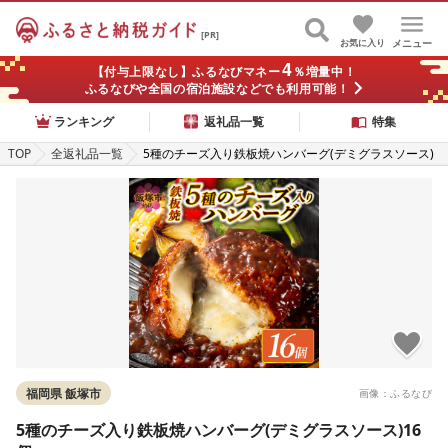
[PR]
お気に入り
メニュー
4
【付与上限なし】ふるなびマネー
％増量中！
ふるなびや全国の宿泊施設などでも利用可能！
ランキング
返礼品一覧
特集
TOP
全返礼品一覧
5種のチーズ入り鉄板焼ハンバーグ(デミグラスソース)
16個
福岡県 飯塚市
画像：ふるなび
5種のチーズ入り鉄板焼ハンバーグ(デミグラスソース)16