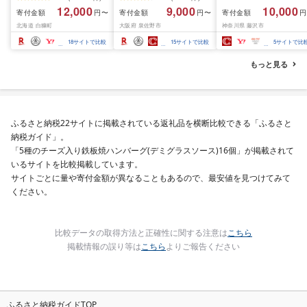
200g / 400g / 800g /
ズ バナメイエビ バラ凍
約 1,000g (約 100g × 
12,000
9,000
10,000
寄付金額
寄付金額
寄付金額
円〜
円〜
円
1.6kg / 2.4kg 200g パッ
結 下処理不要 サイズ不
切) 西京味噌 西京みそ 
北海道 白糠町
大阪府 泉佐野市
神奈川県 藤沢市
ク[選べる容量] 醤油漬け
揃い 訳あり
噌漬け みそ 味噌 鮮魚 
海鮮 イクラ 小分け ふる
介 銀だら 銀ダラ ギン
18
サイトで比較
15
サイトで比較
5
サイトで比
さと ランキング 人気 ギ
ラ ぎんだら 鱈 タラ 魚
フト 高評価 ふるさと納
西京焼き 西京漬 西京
もっと見る
税 北海道 白糠町
き 冷凍 厳選 鮮魚 漬け
漬魚 新鮮 小分け 人気
礼品 おかず おつまみ 
酒のあて 家計応援
10000円 魚喜 神奈川 
ふるさと納税22サイトに掲載されている返礼品を横断比較できる「ふるさと
南 藤沢
納税ガイド」。
「5種のチーズ入り鉄板焼ハンバーグ(デミグラスソース)16個」が掲載されて
いるサイトを比較掲載しています。
サイトごとに量や寄付金額が異なることもあるので、最安値を見つけてみて
ください。
比較データの取得方法と正確性に関する注意は
こちら
掲載情報の誤り等は
こちら
よりご報告ください
ふるさと納税ガイドTOP