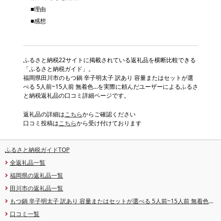
■理由
■感想
ふるさと納税22サイトに掲載されている返礼品を横断比較できる
「ふるさと納税ガイド」。
福岡県田川市のもつ鍋 辛子明太子 訳あり 容量またはセットが選
べる 5人前~15人前 無着色…を実際に頼んだユーザーによるふるさ
と納税返礼品の口コミ詳細ページです。
返礼品の詳細は
こちら
からご確認ください
口コミ投稿は
こちら
から受け付けております
ふるさと納税ガイドTOP
全返礼品一覧
福岡県の返礼品一覧
田川市の返礼品一覧
もつ鍋 辛子明太子 訳あり 容量またはセットが選べる 5人前~15人前 無着色辛
子明太子 福岡 九州 国産牛 ホルモン 醤油味 5人前 10人前 12人前 15人前 500g
口コミ一覧
セット 切子 切れ子 バラコ 鍋セット 冷凍 CP2511HM