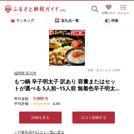
[PR]
お気に入り
メニュー
ランキング
返礼品一覧
特集
画像：楽天ふるさと納税
福岡県 田川市
もつ鍋 辛子明太子 訳あり 容量またはセッ
トが選べる 5人前~15人前 無着色辛子明太
子 福岡 九州 国産牛 ホルモン 醤油味 5人前
7,000
寄付金額：
円
10人前 12人前 15人前 500g セット 切子 切
平均評価：
★★★★★
★★★★★
4.66
れ子 バラコ 鍋セット 冷凍 CP2511HM
詳細を見る
口コミ投稿する
この返礼品の
口コミ一覧に戻る