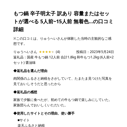
もつ鍋 辛子明太子 訳あり 容量またはセッ
トが選べる 5人前~15人前 無着色…
の口コミ
詳細
※この口コミは、りゅうへいさんが体験した当時の主観的なご感
想です。
りゅうへいさん
★★★★★
★★★★★
(4)
投稿日：2023年5月24日
返礼品：国産 牛もつ鍋 12人前 合計1.8kg 和牛もつ1.2kg (6人前×2
セット) 醤油味
◆返礼品を選んだ理由
肉関係のふるさと納税をさがしていて、たまたま見つけた写真を
見ておいしそうだと思ったから
◆返礼品の感想
家族で夕飯に食べたが、初めての牛もつ鍋で楽しみにしていた。
家族団らんでおいしくいただいた。
◆使用したサイトとその理由、使い勝手
■サイト
楽天ふるさと納税