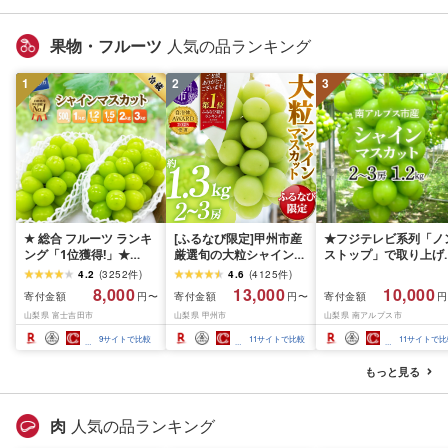
種指定不可)ジュース
2026年産 先行予約 旬
果物 旬のフルーツ 高
価 大人気 おすすめ 特
果物・フルーツ
人気の品ランキング
品 茨城県産 JA 北つく
関東 茨城 筑西
1
2
3
★ 総合 フルーツ ランキ
[ふるなび限定]甲州市産
★フジテレビ系列「ノ
ング「1位獲得!」★
厳選旬の大粒シャインマ
ストップ」で取り上げ
2026年発送 シャインマ
スカット 約1.3kg 2〜3
れました!★[2026年発
4.2
(
3252
件
)
4.6
(
4125
件
)
スカット 選べる容量
房[2026年発送]
先行予約]南アルプス市
8,000
13,000
10,000
寄付金額
寄付金額
寄付金額
円〜
円〜
円
500g 1kg 1.5kg 2kg
(MG)B12-472 FN-
産シャインマスカット
山梨県 富士吉田市
山梨県 甲州市
山梨県 南アルプス市
3kg ふるさと納税 フル
Limited-VO シャインマ
1.2kg以上(2〜3房)ふ
ーツ ぶどう 果物 送料無
スカット フルーツ
さと納税 おすすめ 山
9
サイトで比較
11
サイトで比較
11
サイトで比
料 山梨県産 2026 旬 大
県 南アルプス市 送料
粒 高級 ブドウ 葡萄 富士
料 AL
もっと見る
吉田市 ふるさと納税 [
2026年発送 ]
肉
人気の品ランキング