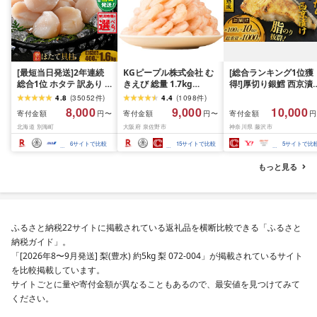
[最短当日発送]2年連続
KGピープル株式会社 む
[総合ランキング1位獲
総合1位 ホタテ 訳あり (
きえび 総量 1.7kg
得!]厚切り銀鱈 西京漬
ふるさと納税 ほたて ふ
(850g×2P) 特大 5Lサイ
訳あり 銀鱈 西京漬け 
4.8
(
35052
件
)
4.4
(
1098
件
)
るさと納税 訳あり 帆立
ズ バナメイエビ バラ凍
約 1,000g (約 100g × 
8,000
9,000
10,000
寄付金額
寄付金額
寄付金額
円〜
円〜
円
ふるさと わけあり ホタ
結 下処理不要 サイズ不
切) 西京味噌 西京みそ 
北海道 別海町
大阪府 泉佐野市
神奈川県 藤沢市
テ貝柱 貝 人気 不揃い 刺
揃い 訳あり
噌漬け みそ 味噌 鮮魚 
身 規格外 魚介 ランキン
介 銀だら 銀ダラ ギン
6
サイトで比較
15
サイトで比較
5
サイトで比
グ 海鮮 冷凍 発送時期が
ラ ぎんだら 鱈 タラ 魚
選べる 北海道 別海町 )
西京焼き 西京漬 西京
もっと見る
(クラウドファンディン
き 冷凍 厳選 鮮魚 漬け
グ対象)
漬魚 新鮮 小分け 人気
礼品 おかず おつまみ 
酒のあて 家計応援
10000円 魚喜 神奈川 
ふるさと納税22サイトに掲載されている返礼品を横断比較できる「ふるさと
南 藤沢
納税ガイド」。
「[2026年8〜9月発送] 梨(豊水) 約5kg 梨 072-004」が掲載されているサイト
を比較掲載しています。
サイトごとに量や寄付金額が異なることもあるので、最安値を見つけてみて
ください。