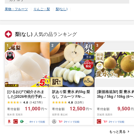
果物・フルーツ
りんご・梨
梨(なし)
梨(なし)
人気の品ランキング
1
2
3
[ひるおびで紹介されま
訳あり梨 豊水 約5kg 梨
[新規格追加!] 梨 豊水 
した]2026年先行予約 梨
なし フルーツ FN-
3kg / 5kg / 10kg (6〜
荒尾梨 約4kg または 約
Limited-PR
28玉) 1箱 なし ナシ 3
4.0
(
1427
件
)
4.8
(
32
件
)
4.5kg〜5kg なし フルー
ロ 5キロ 10キロ ほう
11,000
12,500
9,500
寄付金額
寄付金額
寄付金額
円〜
円〜
円
ツ 果物 旬 [2026年8月下
い梨 旬の梨 和梨 果実 
熊本県 荒尾市
長野県 豊丘村
茨城県 筑西市
旬‐11月中旬頃出荷]熊本
水梨 秀品 あり 贈答用 
県 荒尾市 旬の梨 幸水 秋
答 甘み 品種 果肉 果汁
8
サイトで比較
2
サイトで比較
2
サイトで比較
麗 豊水 あきづき 新高 な
たっぷり 果物 くだも
ど 合計8種のいずれか(品
デザート フルーツ nas
もっと見る