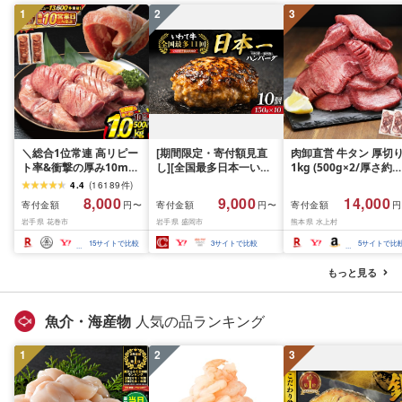
1
2
3
＼総合1位常連 高リピー
[期間限定・寄付額見直
肉卸直営 牛タン 厚切
ト率&衝撃の厚み10mm
し][全国最多日本一いわ
1kg (500g×2/厚さ約
厚切り牛タン 塩味/ ≪ス
て牛入り]ハンバーグ
10mm) 訳あり 訳有り
4.4
(
16189
件
)
ピード発送!!10営業日以
1.5kg(150g×10個) いわ
牛肉 焼肉 冷凍 スライ
8,000
9,000
14,000
寄付金額
寄付金額
寄付金額
円〜
円〜
円
内発送≫ 選べる内容量
て牛 × 岩中豚 ハンバー
業務用 バーベキュー
岩手県 花巻市
岩手県 盛岡市
熊本県 水上村
500g / 1kg 定期便 毎月
グ 合挽き 合い挽き 黒毛
BBQ おつまみ ギフト 
届く 牛肉 肉 BBQ ふるさ
和牛 人気 冷凍 個包装 小
祝い お中元 夏ギフト
15
サイトで比較
3
サイトで比較
5
サイトで比
と 人気 ランキング 岩手
分け 冷凍 牛肉 豚肉 和牛
県 花巻市
ビーフ ポーク はんばー
もっと見る
ぐ 挽肉 お肉 ミンチ 肉
お弁当 hannba-gu ラン
キング 1位 1万円以下 岩
魚介・海産物
人気の品ランキング
手県 盛岡市 東北 岩手 盛
岡 shikoku001k
1
2
3