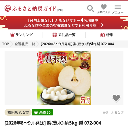
[PR]
お気に入り
メニュー
4
【付与上限なし】ふるなびマネー
％増量中！
ふるなびや全国の宿泊施設などでも利用可能！
ランキング
返礼品一覧
特集
TOP
全返礼品一覧
[2026年8〜9月発送] 梨(豊水) 約5kg 梨 072-004
福岡県 八女市
果物
50
画像：ふるなび
[2026年8〜9月発送] 梨(豊水) 約5kg 梨 072-004