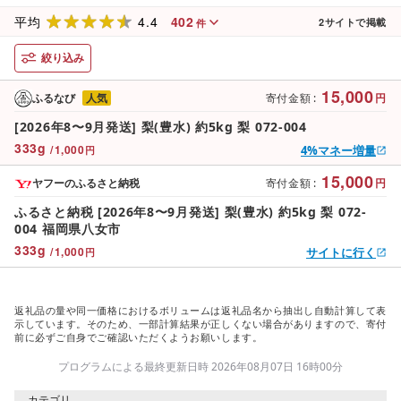
4.4
402
平均
2
サイトで掲載
件
絞り込み
15,000
ふるなび
人気
寄付金額
:
円
[2026年8〜9月発送] 梨(豊水) 約5kg 梨 072-004
333
g
/
1,000
4%マネー増量
円
15,000
ヤフーのふるさと納税
寄付金額
:
円
ふるさと納税 [2026年8〜9月発送] 梨(豊水) 約5kg 梨 072-
004 福岡県八女市
333
g
/
1,000
サイトに行く
円
返礼品の量や同一価格におけるボリュームは返礼品名から抽出し自動計算して表
示しています。そのため、一部計算結果が正しくない場合がありますので、寄付
前に必ずご自身でご確認いただくようお願いします。
プログラムによる最終更新日時 2026年08月07日 16時00分
カテゴリ