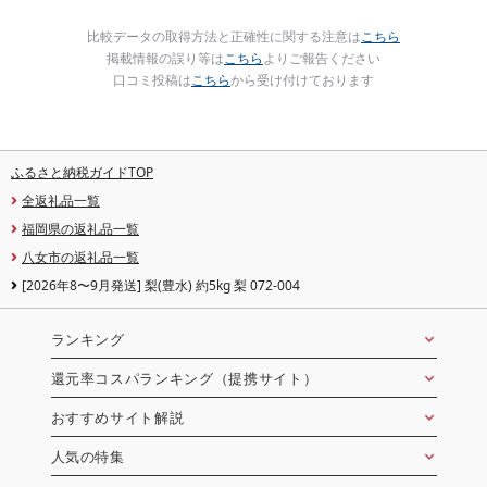
比較データの取得方法と正確性に関する注意は
こちら
掲載情報の誤り等は
こちら
よりご報告ください
口コミ投稿は
こちら
から受け付けております
ふるさと納税ガイドTOP
全返礼品一覧
福岡県の返礼品一覧
八女市の返礼品一覧
[2026年8〜9月発送] 梨(豊水) 約5kg 梨 072-004
ランキング
還元率コスパランキング（提携サイト）
おすすめサイト解説
人気の特集