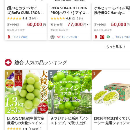
[選べるカラー/サイ
ReFa STRAIGHT IRON
ケルヒャーモバイル高
ズ]ReFa CURL IRON
PRO[ホワイト] アイロン
洗浄機OC Handy
PRO(ホワイト or ブラッ
家電 美容 リファ アイロ
Compact(ハンディエ
4.9
(
21
件
)
4.8
(
210
件
)
ク/19mm・26mm・
ン
神奈川県 横浜市 生活
60,000
77,000
50,000
寄付金額
寄付金額
寄付金額
円
円〜
円
32mm・38mm)| リフ
電 日用品 人気 おすす
愛知県 名古屋市
愛知県 名古屋市
神奈川県 横浜市
ァ カールアイロン 海外
送料無料 掃除 便利 コ
対応 ヘアアイロン コテ
パクト 高圧洗浄機 ポ
1
サイトで掲載
2
サイトで比較
7
サイトで比
プレゼント ギフト 1年保
タブル清掃 泡洗浄 家
証 美容師 ヘアケア スタ
ラク ベランダ掃除
もっと見る
イリング ダメージケア
艶 傷まない 人気 おすす
め
総合
人気の品ランキング
1
2
3
[ふるなび限定]甲州市産
★フジテレビ系列「ノン
[2026年発送]甘くてジ
厳選旬の大粒シャインマ
ストップ」で取り上げら
ーシー 厳選シャインマ
スカット 約1.3kg 2〜3
れました!★[2026年発送
スカット1.2kg (2026
4.6
(
4125
件
)