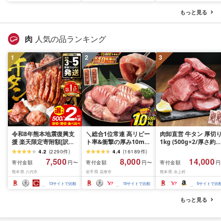
品 消耗品 備蓄 ふるさと
送不可地域:離島・沖縄
備蓄 ふるさと納税 ふ
納税 ふるさと 送料無料
県]
さと 送料無料 静岡県 
もっと見る
静岡県 富士宮市
士宮市
肉
人気の品ランキング
1
2
3
令和8年熊本地震復興支
＼総合1位常連 高リピー
肉卸直営 牛タン 厚切
援 楽天限定寄附額[訳あ
ト率&衝撃の厚み10mm
1kg (500g×2/厚さ約
り]牛タン 500g〜2kg 肉
厚切り牛タン 塩味/ ≪ス
10mm) 訳あり 訳有り
4.2
(
2290
件
)
4.4
(
16189
件
)
牛肉 訳あり 牛タン 冷凍
ピード発送!!10営業日以
牛肉 焼肉 冷凍 スライ
7,500
8,000
14,000
寄付金額
寄付金額
寄付金額
円〜
円〜
円
小分け 厚切り 薄切り 食
内発送≫ 選べる内容量
業務用 バーベキュー
熊本県 八代市
岩手県 花巻市
熊本県 水上村
べ比べ 500g 1kg 1.5kg
500g / 1kg 定期便 毎月
BBQ おつまみ ギフト 
2kg 牛 人気 ビーフ 牛た
届く 牛肉 肉 BBQ ふるさ
祝い お中元 夏ギフト
13
サイトで比較
15
サイトで比較
5
サイトで比
ん ふるさと納税 ランキ
と 人気 ランキング 岩手
ング スピード発送 送料
県 花巻市
もっと見る
無料