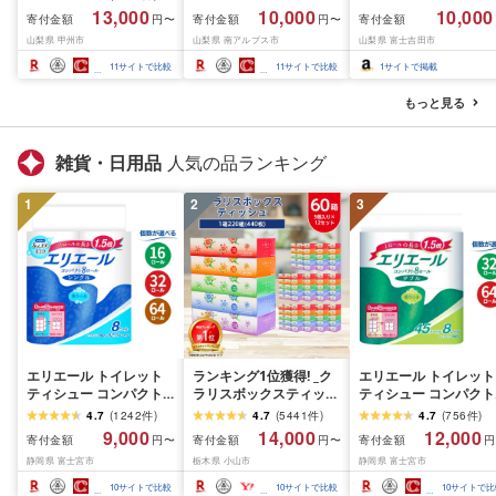
房[2026年発送]
先行予約]南アルプス市
月前半(1〜15日)から1
13,000
10,000
10,000
寄付金額
寄付金額
寄付金額
円〜
円〜
(MG)B12-472 FN-
産シャインマスカット
月下旬までの発送) フ
山梨県 甲州市
山梨県 南アルプス市
山梨県 富士吉田市
Limited-VO シャインマ
1.2kg以上(2〜3房)ふる
ーツ ぶどう 果物 山梨
スカット フルーツ
さと納税 おすすめ 山梨
産 2026 旬 大粒 高級 
11
サイトで比較
11
サイトで比較
1
サイトで掲載
県 南アルプス市 送料無
ドウ 葡萄 富士吉田市
料 AL
もっと見る
雑貨・日用品
人気の品ランキング
1
2
3
エリエール トイレット
ランキング1位獲得! _ク
エリエール トイレット
ティシュー コンパクト
ラリスボックスティッシ
ティシュー コンパクト
シングル [個数が選べ
ュ60箱(1箱220組(440
ダブル [選べるロール
4.7
(
1242
件
)
4.7
(
5441
件
)
4.7
(
756
件
)
る:16・32・64 ロール]
枚))(5個入り×12セット)_
数:32・64 ロール] 1.5
9,000
14,000
12,000
寄付金額
寄付金額
寄付金額
円〜
円〜
円
1.5倍巻 82.5m トイレッ
ティッシュ ティッシュ
巻 45m トイレットペ
静岡県 富士宮市
栃木県 小山市
静岡県 富士宮市
トペーパー シングル パ
ペーパー 日用品 常備品
パー ダブル パルプ10
ルプ100% 香りつき 日用
生活用品 まとめ買い [配
香りつき 日用品 消耗
10
サイトで比較
10
サイトで比較
10
サイトで比