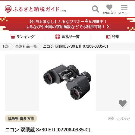
[PR]
お気に入り
メニュー
4
【付与上限なし】ふるなびマネー
％増量中！
ふるなびや全国の宿泊施設などでも利用可能！
ランキング
返礼品一覧
特集
TOP
全返礼品一覧
ニコン 双眼鏡 8×30 E ll [07208-0335-C]
福島県 喜多方市
画像：ふるなび
ニコン 双眼鏡 8×30 E ll [07208-0335-C]