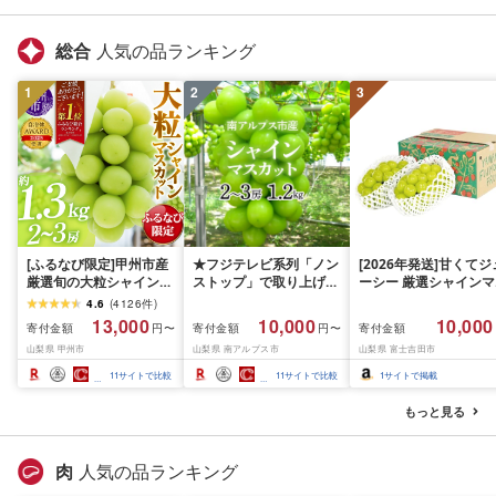
静岡県 富士宮市
無料 静岡県 富士宮市
総合
人気の品ランキング
1
2
3
[ふるなび限定]甲州市産
★フジテレビ系列「ノン
[2026年発送]甘くてジ
厳選旬の大粒シャインマ
ストップ」で取り上げら
ーシー 厳選シャインマ
スカット 約1.3kg 2〜3
れました!★[2026年発送
スカット1.2kg (2026
4.6
(
4126
件
)
房[2026年発送]
先行予約]南アルプス市
月前半(1〜15日)から1
13,000
10,000
10,000
寄付金額
寄付金額
寄付金額
円〜
円〜
(MG)B12-472 FN-
産シャインマスカット
月下旬までの発送) フ
山梨県 甲州市
山梨県 南アルプス市
山梨県 富士吉田市
Limited-VO シャインマ
1.2kg以上(2〜3房)ふる
ーツ ぶどう 果物 山梨
スカット フルーツ
さと納税 おすすめ 山梨
産 2026 旬 大粒 高級 
11
サイトで比較
11
サイトで比較
1
サイトで掲載
県 南アルプス市 送料無
ドウ 葡萄 富士吉田市
料 AL
もっと見る
肉
人気の品ランキング