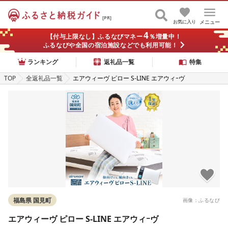
[PR]
お気に入り
メニュー
4
【付与上限なし】ふるなびマネー
％増量中！
ふるなびや全国の宿泊施設などでも利用可能！
ランキング
返礼品一覧
特集
TOP
全返礼品一覧
エアウィーヴ ピロー S-LINE エアウィｰヴ
福島県 国見町
画像：ふるなび
エアウィーヴ ピロー S-LINE エアウィｰヴ