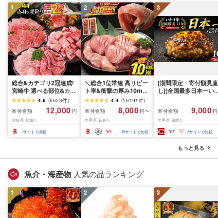
1
2
3
総合&カテゴリ2冠達成!
＼総合1位常連 高リピー
[期間限定・寄付額見直
宮崎牛 選べる部位&カッ
ト率&衝撃の厚み10mm
し][全国最多日本一い
ト (赤身&霜降り)or(赤身
厚切り牛タン 塩味/ ≪ス
て牛入り]ハンバーグ
4.6
(
6623
件
)
4.4
(
16191
件
)
のみ) 500g 1kg 2kg[発
ピード発送!!10営業日以
1.5kg(150g×10個) い
12,000
8,000
9,000
寄付金額
寄付金額
寄付金額
円
円〜
円
送時期が選べる] 牛肉 焼
内発送≫ 選べる内容量
て牛 × 岩中豚 ハンバー
宮崎県 都城市
岩手県 花巻市
岩手県 盛岡市
肉 すき焼き しゃぶしゃ
500g / 1kg 定期便 毎月
グ 合挽き 合い挽き 黒
ぶ ステーキ ギフト お中
届く 牛肉 肉 BBQ ふるさ
和牛 人気 冷凍 個包装 
1
サイトで掲載
15
サイトで比較
3
サイトで比較
元 夏ギフト 送料無料
と 人気 ランキング 岩手
分け 冷凍 牛肉 豚肉 和
SKU-N203 [宮崎県都城
県 花巻市
ビーフ ポーク はんば
もっと見る
市]
ぐ 挽肉 お肉 ミンチ 肉
お弁当 hannba-gu ラ
キング 1位 1万円以下 
魚介・海産物
人気の品ランキング
手県 盛岡市 東北 岩手 
岡 shikoku001k
1
2
3