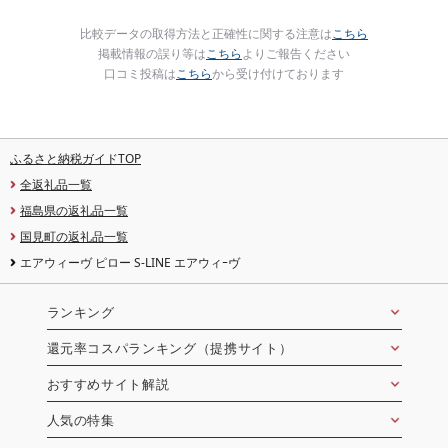
比較データの取得方法と正確性に関する注意は
こちら
掲載情報の誤り等は
こちら
よりご報告ください
口コミ投稿は
こちら
から受け付けております
ふるさと納税ガイドTOP
全返礼品一覧
福島県の返礼品一覧
国見町の返礼品一覧
エアウィーヴ ピロー S-LINE エアウィｰヴ
ランキング
還元率コスパランキング（提携サイト）
おすすめサイト解説
人気の特集