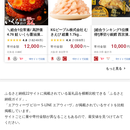
＼総合1位常連/ 高評価
KGピープル株式会社 む
[総合ランキング1位獲
4.76 鮭 いくら醤油漬け
きえび 総量 1.7kg
得!]厚切り銀鱈 西京漬
ふるさと納税 いくら
(850g×2P) 特大 5Lサイ
訳あり 銀鱈 西京漬け 
4.8
(
18249
件
)
4.4
(
1098
件
)
200g / 400g / 800g /
ズ バナメイエビ バラ凍
約 1,000g (約 100g × 
12,000
9,000
10,000
寄付金額
寄付金額
寄付金額
円〜
円〜
円
1.6kg / 2.4kg 200g パッ
結 下処理不要 サイズ不
切) 西京味噌 西京みそ 
北海道 白糠町
大阪府 泉佐野市
神奈川県 藤沢市
ク[選べる容量] 醤油漬け
揃い 訳あり
噌漬け みそ 味噌 鮮魚 
海鮮 イクラ 小分け ふる
介 銀だら 銀ダラ ギン
18
サイトで比較
15
サイトで比較
5
サイトで比
さと ランキング 人気 ギ
ラ ぎんだら 鱈 タラ 魚
フト 高評価 ふるさと納
西京焼き 西京漬 西京
もっと見る
税 北海道 白糠町
き 冷凍 厳選 鮮魚 漬け
漬魚 新鮮 小分け 人気
礼品 おかず おつまみ 
酒のあて 家計応援
10000円 魚喜 神奈川 
ふるさと納税22サイトに掲載されている返礼品を横断比較できる「ふるさと
南 藤沢
納税ガイド」。
「エアウィーヴ ピロー S-LINE エアウィｰヴ」が掲載されているサイトを比較
掲載しています。
サイトごとに量や寄付金額が異なることもあるので、最安値を見つけてみて
ください。