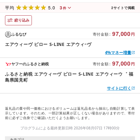
5.0
3
平均
2
サイトで掲載
件
絞り込み
97,000
ふるなび
寄付金額
:
円
エアウィーヴ ピロー S-LINE エアウィｰヴ
4%マネー増量
97,000
ヤフーのふるさと納税
寄付金額
:
円
ふるさと納税 エアウィーヴ ピロー S-LINE エアウィーウ゛ 福
島県国見町
サイトに行く
返礼品の量や同一価格におけるボリュームは返礼品名から抽出し自動計算して表
示しています。そのため、一部計算結果が正しくない場合がありますので、寄付
前に必ずご自身でご確認いただくようお願いします。
プログラムによる最終更新日時 2026年08月07日 17時00分
カテゴリ