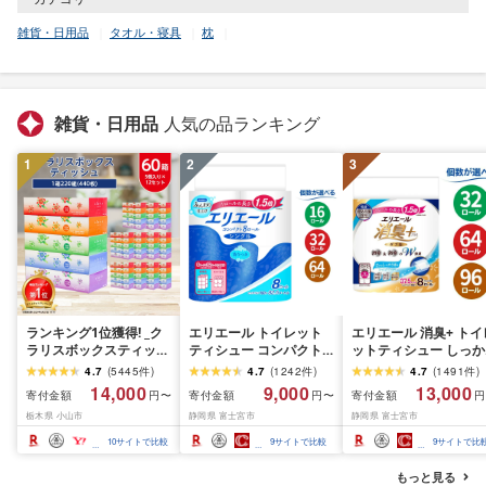
雑貨・日用品
タオル・寝具
枕
雑貨・日用品
人気の品ランキング
1
2
3
ランキング1位獲得! _ク
エリエール トイレット
エリエール 消臭+ トイ
ラリスボックスティッシ
ティシュー コンパクト
ットティシュー しっか
ュ60箱(1箱220組(440
シングル [個数が選べ
り香るフレッシュクリ
4.7
(
5445
件
)
4.7
(
1242
件
)
4.7
(
1491
件
)
枚))(5個入り×12セット)_
る:16・32・64 ロール]
の香り コンパクトダブ
14,000
9,000
13,000
寄付金額
寄付金額
寄付金額
円〜
円〜
円
ティッシュ ティッシュ
1.5倍巻 82.5m トイレッ
ル [選べるロール数:32
栃木県 小山市
静岡県 富士宮市
静岡県 富士宮市
ペーパー 日用品 常備品
トペーパー シングル パ
64・96 ロール] 1.5倍
生活用品 まとめ買い [配
ルプ100% 香りつき 日用
37.5m トイレットペー
10
サイトで比較
9
サイトで比較
9
サイトで比
送不可地域:離島・沖縄
品 消耗品 備蓄 ふるさと
パー ダブル パルプ10
県]
納税 ふるさと 送料無料
日用品 消耗品 備蓄 送
もっと見る