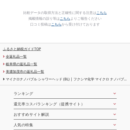
比較データの取得方法と正確性に関する注意は
こちら
掲載情報の誤り等は
こちら
よりご報告ください
口コミ投稿は
こちら
から受け付けております
ふるさと納税ガイドTOP
全返礼品一覧
岐阜県の返礼品一覧
美濃加茂市の返礼品一覧
マイクロナノバブル シャワーヘッド (BL) | フクシマ化学 マイクロ ナノバブ
ル 節水 バス用品
ランキング
還元率コスパランキング（提携サイト）
おすすめサイト解説
人気の特集