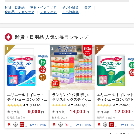
雑貨・日用品
家具・インテリア
その他雑貨
美容
化粧品・スキンケア
スキンケア
その他美容
雑貨・日用品
人気の品ランキング
1
2
3
エリエール トイレット
ランキング1位獲得! _ク
エリエール トイレット
ティシュー コンパクト
ラリスボックスティッシ
ティシュー コンパクト
シングル [個数が選べ
ュ60箱(1箱220組(440
ダブル [選べるロール
4.7
(
1242
件
)
4.7
(
5441
件
)
4.7
(
756
件
)
る:16・32・64 ロール]
枚))(5個入り×12セット)_
数:32・64 ロール] 1.5
9,000
14,000
12,000
寄付金額
寄付金額
寄付金額
円〜
円〜
円
1.5倍巻 82.5m トイレッ
ティッシュ ティッシュ
巻 45m トイレットペ
静岡県 富士宮市
栃木県 小山市
静岡県 富士宮市
トペーパー シングル パ
ペーパー 日用品 常備品
パー ダブル パルプ10
ルプ100% 香りつき 日用
生活用品 まとめ買い [配
香りつき 日用品 消耗
10
サイトで比較
10
サイトで比較
10
サイトで比
品 消耗品 備蓄 ふるさと
送不可地域:離島・沖縄
備蓄 ふるさと納税 ふ
納税 ふるさと 送料無料
県]
さと 送料無料 静岡県 