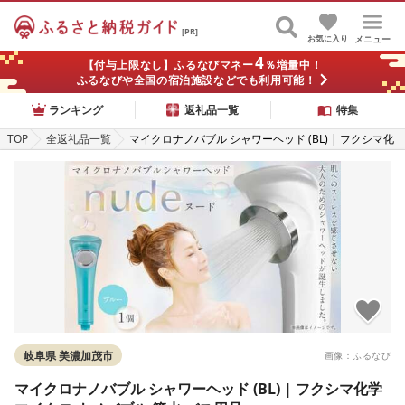
[PR]
お気に入り
メニュー
4
【付与上限なし】ふるなびマネー
％増量中！
ふるなびや全国の宿泊施設などでも利用可能！
ランキング
返礼品一覧
特集
TOP
全返礼品一覧
マイクロナノバブル シャワーヘッド (BL) | フクシマ化
学 マイクロ ナノバブル 節水 バス用品
岐阜県 美濃加茂市
画像：ふるなび
マイクロナノバブル シャワーヘッド (BL) | フクシマ化学