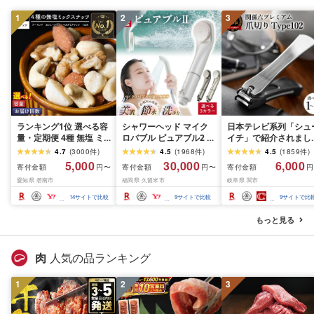
1
2
3
ランキング1位 選べる容
シャワーヘッド マイク
日本テレビ系列「シュ
量・定期便 4種 無塩 ミ
ロバブル ピュアブル2 節
イチ」で紹介されまし
ックスナッツ 500g 〜
水 約40% 日本製 カート
(R7.09.13放送)[刀匠 関
4.7
(
3000
件
)
4.5
(
1968
件
)
4.5
(
1859
件
)
4kg 素焼きアーモンド
リッジ不要 美肌 保湿 温
孫六の伝統から生まれ
5,000
30,000
6,000
寄付金額
寄付金額
寄付金額
円〜
円〜
円
カシューナッツ マカダ
浴 選べるカラー 最強翌
ツメキリ][選べる本数 
愛知県 碧南市
福岡県 久留米市
岐阜県 関市
ミアナッツ くるみ 生ナ
日配送 洗浄 軽量 コンパ
本〜5本セット] 貝印 
ッツ 直火焙煎 素焼き 塩
クト 日用品 バス用品 お
孫六 爪切り type102 
14
サイトで比較
9
サイトで比較
9
サイトで比
油 不使用 おやつ ジップ
風呂 お取り寄せ 福岡県
テンレス 高級つめきり
付き 保存 便利 シュクレ
久留米市 送料無料
ストッパーケース U字
もっと見る
ナッツ 送料無料
取り外し可能 2WAY や
すり ギフト
肉
人気の品ランキング
1
2
3