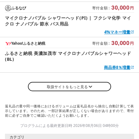
30,000
ふるなび
寄付金額
:
円
マイクロナノバブル シャワーヘッド(PI) | フクシマ化学 マイ
クロ ナノバブル 節水 バス用品
4%マネー増量
30,000
Yahoo!ふるさと納税
寄付金額
:
円
ふるさと納税 美濃加茂市 マイクロナノバブルシャワーヘッド
(BL)
商品券8％増量
取扱サイトをもっと見る
返礼品の量や同一価格におけるボリュームは返礼品名から抽出し自動計算して表
示しています。そのため、一部計算結果が正しくない場合がありますので、寄付
前に必ずご自身でご確認いただくようお願いします。
プログラムによる最終更新日時 2026年08月06日 04時00分
カテゴリ