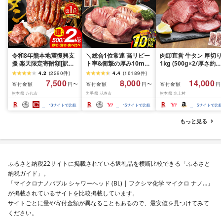
令和8年熊本地震復興支
＼総合1位常連 高リピー
肉卸直営 牛タン 厚切
援 楽天限定寄附額[訳あ
ト率&衝撃の厚み10mm
1kg (500g×2/厚さ約
り]牛タン 500g〜2kg 肉
厚切り牛タン 塩味/ ≪ス
10mm) 訳あり 訳有り
4.2
(
2290
件
)
4.4
(
16189
件
)
牛肉 訳あり 牛タン 冷凍
ピード発送!!10営業日以
牛肉 焼肉 冷凍 スライ
7,500
8,000
14,000
寄付金額
寄付金額
寄付金額
円〜
円〜
円
小分け 厚切り 薄切り 食
内発送≫ 選べる内容量
業務用 バーベキュー
熊本県 八代市
岩手県 花巻市
熊本県 水上村
べ比べ 500g 1kg 1.5kg
500g / 1kg 定期便 毎月
BBQ おつまみ ギフト 
2kg 牛 人気 ビーフ 牛た
届く 牛肉 肉 BBQ ふるさ
祝い お中元 夏ギフト
13
サイトで比較
15
サイトで比較
5
サイトで比
ん ふるさと納税 ランキ
と 人気 ランキング 岩手
ング スピード発送 送料
県 花巻市
もっと見る
無料
ふるさと納税22サイトに掲載されている返礼品を横断比較できる「ふるさと
納税ガイド」。
「マイクロナノバブル シャワーヘッド (BL) | フクシマ化学 マイクロ ナノ…」
が掲載されているサイトを比較掲載しています。
サイトごとに量や寄付金額が異なることもあるので、最安値を見つけてみて
ください。