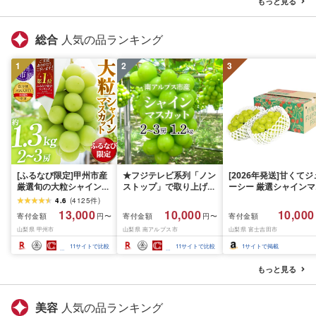
もっと見る
静岡県 富士宮市
士宮市
総合
人気の品ランキング
1
2
3
[ふるなび限定]甲州市産
★フジテレビ系列「ノン
[2026年発送]甘くてジ
厳選旬の大粒シャインマ
ストップ」で取り上げら
ーシー 厳選シャインマ
スカット 約1.3kg 2〜3
れました!★[2026年発送
スカット1.2kg (2026
4.6
(
4125
件
)
房[2026年発送]
先行予約]南アルプス市
月前半(1〜15日)から1
13,000
10,000
10,000
寄付金額
寄付金額
寄付金額
円〜
円〜
(MG)B12-472 FN-
産シャインマスカット
月下旬までの発送) フ
山梨県 甲州市
山梨県 南アルプス市
山梨県 富士吉田市
Limited-VO シャインマ
1.2kg以上(2〜3房)ふる
ーツ ぶどう 果物 山梨
スカット フルーツ
さと納税 おすすめ 山梨
産 2026 旬 大粒 高級 
11
サイトで比較
11
サイトで比較
1
サイトで掲載
県 南アルプス市 送料無
ドウ 葡萄 富士吉田市
料 AL
もっと見る
美容
人気の品ランキング