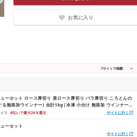
ア キャンプ 贈答 BBQ 焼肉 子ども お歳暮 つ
まみ パーティー
お気に入り
7
サイトで掲載
ューセット ロース厚切り 肩ロース厚切り バラ厚切り ころとんの
ぐる無添加ウインナー) 合計1kg|冷凍 小分け 無添加 ウインナー
なし 子ども 粗挽き ビール 食べ比べ セット 個包装 アウトドア キ
ョイス
d払いで最大24％還元
サイトに行く
BBQ 焼肉 子ども お歳暮 つまみ パーティー
キューセット
サイトに行く