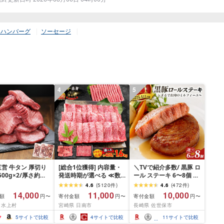
・ハンバーグ
ソーセージ
4
5
営 牛タン 厚切り
[総合1位獲得] 内容量・
＼TVで紹介多数/ 黒豚 ロ
(500g×2/厚さ約
発送時期が選べる ≪数
ール ステーキ 6〜8個 ≪
m) 訳あり 訳有り肉
量限定≫ 宮崎牛 赤身 ス
お箸でほぐせるやわらか
4.6
(
5120
件
)
4.6
(
472
件
)
焼肉 冷凍 スライス
ライス 焼肉 国産 肉 牛肉
さ≫ 職人厳選 無添加 小
14,000
11,000
10,000
額
寄付金額
寄付金額
円〜
円〜
円〜
用 バーベキュー
薄切り 黒毛和牛 A4 A5
分け オリジナル ポーク
 水上村
宮崎県 日南市
長崎県 佐世保市
 おつまみ ギフト お
人気 小分け 焼き肉 すき
ステーキ 子供も安心 豚
お中元 夏ギフト
焼き しゃぶしゃぶ 牛丼
豚肉 セット ジューシー
5
サイトで比較
4
サイトで比較
11
サイトで比較
BBQ ギフト 贈り物 おす
ギフト 贈り物 おすすめ