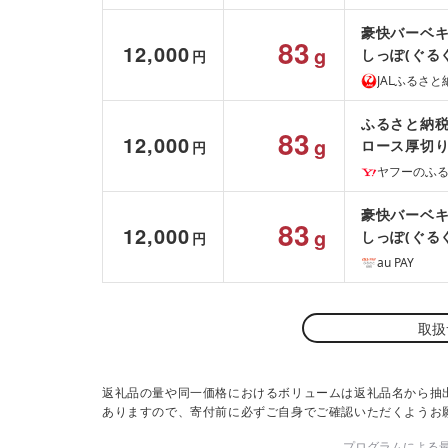
豪快バーベキ
83
12,000
g
しっぽ(ぐるぐ
円
ー ベーコン
JALふるさと
キャンプ 贈答
ふるさと納税
83
12,000
g
ロース厚切り
円
ウ…
ヤフーのふ
豪快バーベキ
83
12,000
g
しっぽ(ぐる
円
ベーコン 皮
au PAY
ャンプ 贈答 
取扱
返礼品の量や同一価格におけるボリュームは返礼品名から抽
ありますので、寄付前に必ずご自身でご確認いただくようお
プログラムによる最終