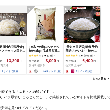
4
5
営業日以内発送予定]
[ 令和7年産]コシヒカリ
[最短当日発送]新米 予約
るさとチョイス限定
精米 5kg (茨城県共通返
開始 さがびより 精米 無
] [令和7年産] 阿蘇
礼品 かすみがうら市) 米
洗米[選べる容量]★単一
3.9
(
24
件
)
4.6
(
1665
件
)
 熊本県 高森町 オ
ごはん もっちり 甘い コ
米★総合1位獲得★選べ
13,800
8,000
6,400
額
寄付金額
寄付金額
円〜
円〜
円〜
ル米 計
メ お米 白米
る発送月★特A評価16年
 高森町
茨城県 桜川市
佐賀県 上峰町
(5kg×2袋)精米 お
連続 7年産 定期便 佐賀
5kg×2 10kg
県産米 令和 先行予約 米
2
サイトで比較
10
サイトで比較
2
サイトで比較
お米 精米 白米 ブランド
米 5kg 10kg 15kg 20kg
もっと見る
佐賀県産 数量限定
比較できる「ふるさと納税ガイド」。
り バラ厚切り ころとんのし…」が掲載されているサイトを比較掲載し
最安値を見つけてみてください。