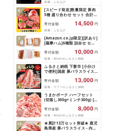
画像：ふるなび
[スピード発送]数量限定 豚肉
6
5種 盛り合わせ セット 合計
3.7kg FN-Limited-
14,500
寄付金額
円
PR_BDV10-26-2W
画像：ふるなび
[Amazon.co.jp限定][訳あり]
7
[薩摩ハム]6種類 詰合せ セッ
ト ベーコン ソーセージ チャ
10,000
寄付金額
円
ーシュー 豚トロ 豚肉 小分け
パック
画像：Amazonふるさと納税
ふるさと納税 下妻市 [小分け
8
で便利]国産 豚バラスライス
計2kg(250g×8パック)〔下妻
13,000
寄付金額
円
工場直送〕[さとふる限定]
画像：ヤフーのふるさと納税
うまかポーク ハーフセット
9
(切落し300g+ミンチ300g) [7-
14日以内に出荷予定(土日祝除
8,000
寄付金額
円
く)](1.8kg)
て
画像：Amazonふるさと納税
★累計13万セット突破★ 鹿児
10
島県産 豚バラスライス - 内容