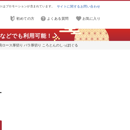
トはプロモーションが含まれています。
サイトに関するお問い合わせ
初めての方
よくある質問
お気に入り
などでも利用可能！
肩ロース厚切り バラ厚切り ころとんのしっぽ(ぐる
小分け 無添加 ウインナー ベーコン 皮なし 子ども 粗
トドア キャンプ 贈答 BBQ 焼肉 子ども お歳暮 つま
ー
粗
ド