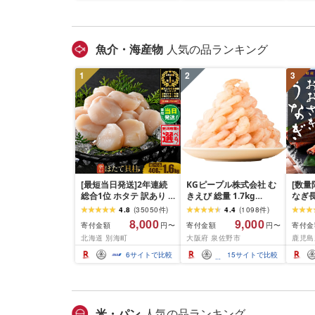
ング スピード発送 送料
県 花巻市
無料
魚介・海産物
人気の品ランキング
1
2
3
[最短当日発送]2年連続
KGピープル株式会社 む
[数量
総合1位 ホタテ 訳あり (
きえび 総量 1.7kg
なぎ長
ふるさと納税 ほたて ふ
(850g×2P) 特大 5Lサイ
600g
4.8
(
35050
件
)
4.4
(
1098
件
)
るさと納税 訳あり 帆立
ズ バナメイエビ バラ凍
8,000
9,000
寄付金額
寄付金額
寄付金
円〜
円〜
ふるさと わけあり ホタ
結 下処理不要 サイズ不
北海道 別海町
大阪府 泉佐野市
鹿児島
テ貝柱 貝 人気 不揃い 刺
揃い 訳あり
身 規格外 魚介 ランキン
6
サイトで比較
15
サイトで比較
グ 海鮮 冷凍 発送時期が
選べる 北海道 別海町 )
(クラウドファンディン
グ対象)
米・パン
人気の品ランキング