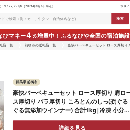
9,172,757件（2026年8月6日時点）
本サイ
4
なびマネー
％増量中！
ふるなびや全国の宿泊施設
礼品一覧
前橋市の返礼品一覧
豪快バーベキューセット ロース厚切り 
ぐる無添加ウインナー) 合計1kg|冷凍 
挽き ビール 食べ比べ セット 個包装 アウ
み パーティー
群馬県 前橋市
豪快バーベキューセット ロース厚切り 肩ロ
ス厚切り バラ厚切り ころとんのしっぽ(ぐる
ぐる無添加ウインナー) 合計1kg|冷凍 小分け
無添加 ウインナー ベーコン 皮なし 子ども 
挽き ビール 食べ比べ セット 個包装 アウト
詳細を見る