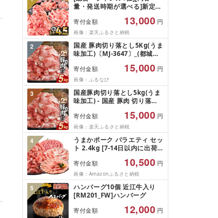
量・発送時期が選べる]新定
番!豚肉バラエティセット
13,000
寄付金額
円
4.5kg 3.6kg 2.1kg 豚肉 肉 お
肉 豚 国産 国産豚肉 訳あり 切
画像：楽天ふるさと納税
り落とし ハンバーグ 小分け
国産 豚肉切り落とし5Kg(うま
2
パック 冷凍 ストック 便利 お
味加工)〔MJ-3647〕_(都城市)
すすめ 人気 ミヤチク 宮崎 ラ
豚肉切り落とし
ンキング ふるさと
15,000
寄付金額
円
画像：ふるなび
国産豚肉切り落とし5kg(うま
3
味加工) - 国産 豚肉 切り落し
小分け 250g×20袋 うま味加工
15,000
寄付金額
円
昆布だし 旨味 冷凍配送 トレ
イなし ストック リピート 毎
画像：楽天ふるさと納税
日のお料理 便利 送料無料
うまかポーク バラエティ セッ
4
ト 2.4kg [7-14日以内に出荷
予定(土日祝除く)](2.4kg)
10,500
寄付金額
円
画像：Amazonふるさと納税
ハンバーグ10個 近江牛入り
5
[RM201_FW]ハンバーグ
12,000
寄付金額
円