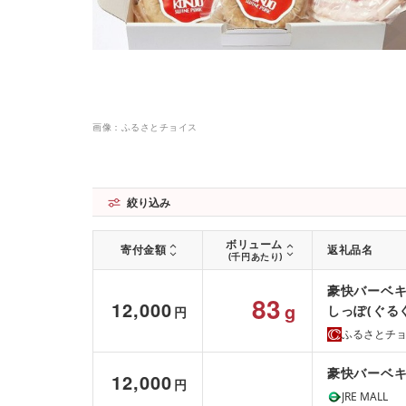
画像：ふるさとチョイス
絞り込み
ボリューム
寄付金額
返礼品名
(千円あたり)
豪快バーベキ
83
12,000
g
しっぽ(ぐる
円
ベーコン 皮
ふるさとチ
ャンプ 贈答 
豪快バーベ
12,000
円
JRE MALL