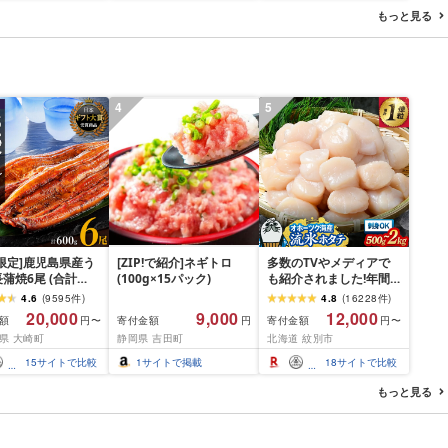
すめ 畜産農家応援 ミヤ
おかず 簡単調理 人気 送
もっと見る
チク 冷凍 宮崎県 日南市
料無料 長崎県 佐世保市
送料無料
豊味館
4
5
限定]鹿児島県産う
[ZIP!で紹介]ネギトロ
多数のTVやメディアで
蒲焼6尾 (合計
(100g×15パック)
も紹介されました!年間
以上)
総合ランキング4年連続1
4.6
(
9595
件
)
4.8
(
16228
件
)
位!北海道オホーツク海
20,000
9,000
12,000
額
寄付金額
寄付金額
円〜
円
円〜
産ホタテ玉冷 | ホタテ
県 大崎町
静岡県 吉田町
北海道 紋別市
ほたて hotate 帆立 貝柱
刺身 冷凍 貝 訳あり わけ
15
サイトで比較
1
サイトで掲載
18
サイトで比較
あり ワケアリ 大粒 サイ
ズ不揃い バラエティ 選
もっと見る
べる 定期便 特大 ジ