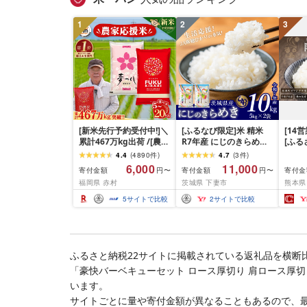
1
2
3
[新米先行予約受付中!]＼
[ふるなび限定]米 精米
[14
累計467万kg出荷 /[農家
R7年産 にじのきらめき
[ふ
応援米]訳あり 令和7年産
10kg 10月 FN-Limited-
寄附額
4.4
(
4890
件
)
4.7
(
3
件
)
令和8年産ふくきらり 夢
PR
だわら
6,000
11,000
寄付金額
寄付金額
寄付金
円〜
円〜
つくし 5kg 10kg 15kg
リジナ
福岡県 赤村
茨城県 下妻市
熊本県
20kg [選べる品種・内容
10kg
量・出荷時期]複数原料
米 米 
5
サイトで比較
2
サイトで比較
米 白米 精米 国産 限定
ごはん ご飯 白飯 米 お米
ふるさと 人気 ランキン
グ
ふるさと納税22サイトに掲載されている返礼品を横断
「豪快バーベキューセット ロース厚切り 肩ロース厚切
います。
サイトごとに量や寄付金額が異なることもあるので、