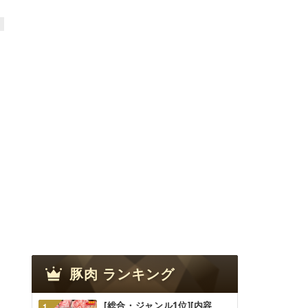
豚肉
ランキング
[総合・ジャンル1位][内容
1