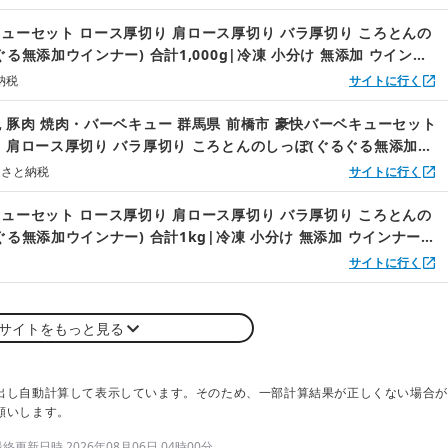
ューセット ロース厚切り 肩ロース厚切り バラ厚切り ころとんの
る無添加ウインナー) 合計1,000g|冷凍 小分け 無添加 ウインナ
 皮なし 子ども 粗挽き ビール 食べ比べ セット 個包装 アウトドア
納税
サイトに行く
 BBQ 焼肉 子ども お歳暮 つまみ パーティー 前橋市 群馬県
 豚肉 焼肉・バーベキュー 群馬県 前橋市 豪快バーベキューセット
 肩ロース厚切り バラ厚切り ころとんのしっぽ(ぐるぐる無添加
るさと納税
サイトに行く
ューセット ロース厚切り 肩ロース厚切り バラ厚切り ころとんの
ぐる無添加ウインナー) 合計1kg|冷凍 小分け 無添加 ウインナー
なし 子ども 粗挽き ビール 食べ比べ セット 個包装 アウトドア キ
サイトに行く
BBQ 焼肉 子ども お歳暮 つまみ パーティー
サイトをもっと見る
出し自動計算して表示しています。そのため、一部計算結果が正しくない場合が
願いします。
更新日時 2026年08月06日 04時00分