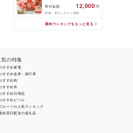
量・発送時期が選べる -
12,000
寄付金額
円
1.5kg/2kg/ 豚バラ肉 お肉 し
ゃぶしゃぶ 冷しゃぶ 鍋 炒め
画像：楽天ふるさと納税
物 豚キムチ 肉巻き カミチク
冷凍 小分け パック 薄切り 豚
豚肉ランキングをもっと見る
肉 南さつま市 送料無料
人気の特集
おすすめ家電
おすすめ金券・旅行券
おすすめ肉
おすすめ米
おすすめ日用品
おすすめビール
フルーツの人気ランキング
最短翌日配送の返礼品