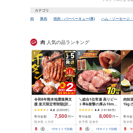
カテゴリ
肉
豚肉
焼肉・バーベーキュー(豚)
ハム・ソーセージ
肉
人気の品ランキング
1
2
3
令和8年熊本地震復興支
＼総合1位常連 高リピー
肉卸直
援 楽天限定寄附額[訳あ
ト率&衝撃の厚み10mm
1kg 
り]牛タン 500g〜2kg 肉
厚切り牛タン 塩味/ ≪ス
10m
4.2
(
2290
件
)
4.4
(
16189
件
)
牛肉 訳あり 牛タン 冷凍
ピード発送!!10営業日以
牛肉 
7,500
8,000
寄付金額
寄付金額
寄付金
円〜
円〜
小分け 厚切り 薄切り 食
内発送≫ 選べる内容量
業務
熊本県 八代市
岩手県 花巻市
熊本県
べ比べ 500g 1kg 1.5kg
500g / 1kg 定期便 毎月
BBQ
2kg 牛 人気 ビーフ 牛た
届く 牛肉 肉 BBQ ふるさ
祝い 
13
サイトで比較
15
サイトで比較
ん ふるさと納税 ランキ
と 人気 ランキング 岩手