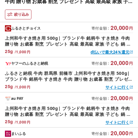
牛肉 贈り物 お歳暮 割烹 プレゼント 高級 最高級 家族 子ど
も 鍋 上州牛 子ども 鍋 年越し 家族 集まり パーティ やわ
らか うまい コク 人気 高評価 超人気 赤身 脂 バランス 甘
絞り込み
い 上州牛 群馬県 前橋市
20,000
ふるさとチョイス
寄付金額
:
円
上州和牛すき焼き用 500g| ブランド牛 銘柄牛 すき焼き 牛肉
贈り物 お歳暮 割烹 プレゼント 高級 最高級 家族 子ども 鍋 上
州牛 子ども 鍋 年越し 家族 集まり パーティ やわらか うまい
25
g
/
1,000
d払いで最大24％還元
円
コク 人気 高評価 超人気 赤身 脂 バランス 甘い 上州牛 群馬県
前橋市
20,000
ヤフーのふるさと納税
寄付金額
:
円
ふるさと納税 牛肉 群馬県 前橋市 上州和牛すき焼き用 500g|
ブランド牛 銘柄牛 すき焼き 牛肉 贈り物 お歳暮 割烹 プレゼン
ト 高級 最高級 家族 子ども 鍋 …
25
g
/
1,000
サイトに行く
円
20,000
au PAY
寄付金額
:
円
上州和牛すき焼き用 500g| ブランド牛 銘柄牛 すき焼き 牛肉
贈り物 お歳暮 割烹 プレゼント 高級 最高級 家族 子ども 鍋 上
州牛 子ども 鍋 年越し 家族 集まり パーティ やわらか うまい
25
g
/
1,000
サイトに行く
円
コク 人気 高評価 超人気 赤身 脂 バランス 甘い 上州牛 群馬県
前橋市
20,000
まいふる
寄付金額
:
円