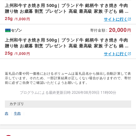
上州和牛すき焼き用 500g| ブランド牛 銘柄牛 すき焼き 牛肉
贈り物 お歳暮 割烹 プレゼント 高級 最高級 家族 子ども 鍋 上
州牛 子ども 鍋 年越し 家族 集まり パーティ やわらか うまい
25
g
/
1,000
サイトに行く
円
コク 人気 高評価 超人気 赤身 脂 バランス 甘い 上州牛 群馬県
前橋市
20,000
セゾン
寄付金額
:
円
上州和牛すき焼き用 500g| ブランド牛 銘柄牛 すき焼き 牛肉
贈り物 お歳暮 割烹 プレゼント 高級 最高級 家族 子ども 鍋 上
州牛 子ども 鍋 年越し 家族 集まり パーティ やわらか うまい
25
g
/
1,000
サイトに行く
円
コク 人気 高評価 超人気 赤身 脂 バランス 甘い 上州牛 群馬県
前橋市
返礼品の量や同一価格におけるボリュームは返礼品名から抽出し自動計算して表
示しています。そのため、一部計算結果が正しくない場合がありますので、寄付
前に必ずご自身でご確認いただくようお願いします。
プログラムによる最終更新日時 2026年08月09日 11時00分
カテゴリ
肉
牛肉