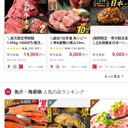
＼楽天限定寄附額
＼総合1位常連 高リピー
[期間限定・寄付額見直
1.05kg 14000円/鹿児島
ト率&衝撃の厚み10mm
し][全国最多日本一い
県産 黒毛和牛 牛肉 赤身
厚切り牛タン 塩味/ ≪ス
て牛入り]ハンバーグ
4.6
(
2819
件
)
4.4
(
16196
件
)
モモ ウデ (スライス or
ピード発送!!10営業日以
1.5kg(150g×10個) い
14,000
8,000
9,000
寄付金額
寄付金額
寄付金額
円〜
円〜
円
焼肉)[計1kg~2.1kg / 定
内発送≫ 選べる内容量
て牛 × 岩中豚 ハンバー
鹿児島県 志布志市
岩手県 花巻市
岩手県 盛岡市
期便 全3回] すき焼き し
500g / 1kg 定期便 毎月
グ 合挽き 合い挽き 黒
ゃぶしゃぶ 国産 肉 国産
届く 牛肉 肉 BBQ ふるさ
和牛 人気 冷凍 個包装 
4
サイトで比較
15
サイトで比較
3
サイトで比較
牛 お肉 モモ肉 牛しゃぶ
と 人気 ランキング 岩手
分け 冷凍 牛肉 豚肉 和
薄切り 冷凍 小分け ラン
県 花巻市
ビーフ ポーク はんば
もっと見る
キング 人気 BBQ [ナン
ぐ 挽肉 お肉 ミンチ 肉
チク]
お弁当 hannba-gu ラ
キング 1位 1万円以下 
魚介・海産物
人気の品ランキング
手県 盛岡市 東北 岩手 
岡 shikoku001k
1
2
3