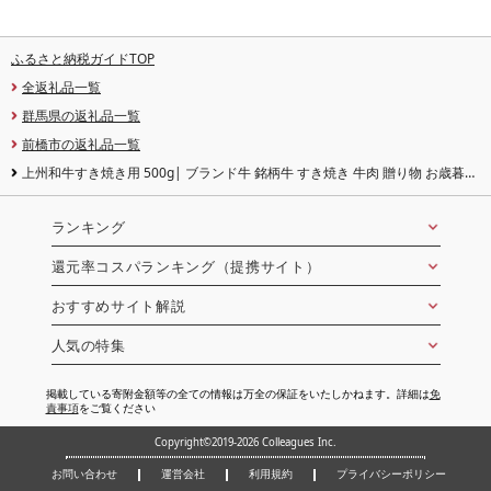
ふるさと納税ガイドTOP
全返礼品一覧
群馬県の返礼品一覧
前橋市の返礼品一覧
上州和牛すき焼き用 500g| ブランド牛 銘柄牛 すき焼き 牛肉 贈り物 お歳暮
割烹 プレゼント 高級 最高級 家族 子ども 鍋 上州牛 子ども 鍋 年越し 家族 集ま
り パーティ やわらか うまい コク 人気 高評価 超人気 赤身 脂 バランス 甘い 上
州牛 群馬県 前橋市
ランキング
還元率コスパランキング（提携サイト）
おすすめサイト解説
人気の特集
掲載している寄附金額等の全ての情報は万全の保証をいたしかねます。詳細は
免
責事項
をご覧ください
Copyright©2019-2026 Colleagues Inc.
お問い合わせ
運営会社
利用規約
プライバシーポリシー