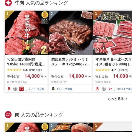
牛肉
人気の品ランキング
1
2
3
＼楽天限定寄附額
肉卸直営 ハラミ ハラミ
すき焼き 食べ比べスラ
1.05kg 14000円/鹿児島
ステーキ 1kg(500g×2パ
イス3種セット900g [
県産 黒毛和牛 牛肉 赤身
ック) 2〜3人前 焼肉 は
ランプリ受賞]小分け 
4.6
(
2819
件
)
4.7
(
199
件
)
モモ ウデ (スライス or
らみ 牛はらみ 厚切りハ
ース バラ モモorカタ 
14,000
14,000
14,000
寄付金額
寄付金額
寄付金額
円〜
円〜
円
焼肉)[計1kg~2.1kg / 定
ラミ 肉 牛肉 [肉卸厳選
肉 鉄板焼肉 焼きしゃ
鹿児島県 志布志市
熊本県 水上村
宮崎県 西都市
期便 全3回] すき焼き し
究極の多汁感 極厚ハラ
すき焼き肉 [14-10a]
ゃぶしゃぶ 国産 肉 国産
ミステーキ1kg] (1kg, 1,
ーター続出!! 肉ランキ
4
サイトで比較
1
サイトで掲載
8
サイトで比
牛 お肉 モモ肉 牛しゃぶ
キログラム)
グ
薄切り 冷凍 小分け ラン
もっと見る
キング 人気 BBQ [ナン
チク]
肉
人気の品ランキング
1
2
3