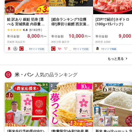
鮭 訳あり 銀鮭 切身 [選
[総合ランキング1位獲
[ZIP!で紹介]ネギトロ
べる 宮城県産 内容量 発
得!]厚切り銀鱈 西京漬け
(100g×15パック)
送回数 発送月] [宮城東洋
訳あり 銀鱈 西京漬け 計
4.6
(
6182
件
)
宮城県 気仙沼市
約 1,000g (約 100g × 10
8,000
10,000
9,000
寄付金額
寄付金額
寄付金額
円〜
円〜
20566318] 宮城県産 海
切) 西京味噌 西京みそ 味
宮城県 気仙沼市
神奈川県 藤沢市
静岡県 吉田町
鮮 訳アリ 規格外 不揃い
噌漬け みそ 味噌 鮮魚 魚
さけ サケ 鮭切身 シャケ
介 銀だら 銀ダラ ギンダ
5
サイトで比較
5
サイトで比較
1
サイトで掲載
切り身 冷凍 家庭用 おか
ラ ぎんだら 鱈 タラ 魚
ず 弁当 支援 サーモン 銀
西京焼き 西京漬 西京や
もっと見る
鮭切り身 魚 2kg 3kg 定
き 冷凍 厳選 鮮魚 漬け魚
期便
漬魚 新鮮 小分け 人気返
礼品 おかず おつまみ お
米・パン
人気の品ランキング
酒のあて 家計応援
10000円 魚喜 神奈川 湘
1
2
南 藤沢
3
[新米先行予約受付中!]＼
[数量限定]令和7年産 夢
新米 食べ比べセット 