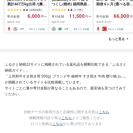
累計467万kg出荷 /[農家
つくし(精米) 福岡県産ブ
期便 6ヶ月 [選べる容量
応援米]訳あり 令和7年産
ランド米 10kg (品
おこめ 精米 ライス ご
4.4
(
4899
件
)
4.8
(
11
件
)
令和8年産ふくきらり 夢
番:3X11R7)
ん つきあかり つや姫 
6,000
11,500
66,000
寄付金額
寄付金額
寄付金額
円〜
円〜
円
つくし 5kg 10kg 15kg
じのきらめき だて正夢
福岡県 赤村
福岡県 赤村
宮城県 岩沼市
20kg [選べる品種・内容
ひとめぼれ ササニシキ
量・出荷時期]複数原料
セット 銘柄米 味比べ 
5
サイトで比較
8
サイトで比較
2
サイトで比較
米 白米 精米 国産 限定
リエーション お楽しみ
ごはん ご飯 白飯 米 お米
食味 毎日の食卓 毎月
もっと見る
ふるさと 人気 ランキン
わる 色々試せる 志賀
グ
米 岩沼産米
ふるさと納税22サイトに掲載されている返礼品を横断比較できる「ふるさと
納税ガイド」。
「上州和牛すき焼き用 500g| ブランド牛 銘柄牛 すき焼き 牛肉 贈り物 お…」
が掲載されているサイトを比較掲載しています。
サイトごとに量や寄付金額が異なることもあるので、最安値を見つけてみて
ください。
比較データの取得方法と正確性に関する注意は
こちら
掲載情報の誤り等は
こちら
よりご報告ください
口コミ投稿は
こちら
から受け付けております