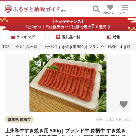
[PR]
お気に入り
メニュー
【今日がチャンス】
7
5と0がつく日は楽天カード決済で最大
％還元
ランキング
返礼品一覧
特集
TOP
全返礼品一覧
上州和牛すき焼き用 500g| ブランド牛 銘柄牛 すき焼
き 牛肉 贈り物 お歳暮 割烹 プレゼント 高級 最高級 家
族 子ども 鍋 上州牛 子ども 鍋 年越し 家族 集まり パー
ティ やわらか うまい コク 人気 高評価 超人気 赤身 脂
バランス 甘い 上州牛 群馬県 前橋市
群馬県 前橋市
画像：ふるさとチョイス
上州和牛すき焼き用 500g| ブランド牛 銘柄牛 すき焼き