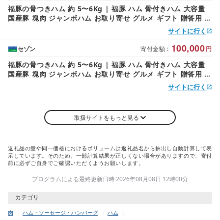
福豚の骨つきハム 約 5〜6Kg | 福豚 ハム 骨付きハム 大容量
国産豚 塊肉 ジャンボハム お取り寄せ グルメ ギフト 贈答用 パ
ーティー 特大サイズ 群馬県 前橋市
サイトに行く
100,000
セゾン
寄付金額
:
円
福豚の骨つきハム 約 5〜6Kg | 福豚 ハム 骨付きハム 大容量
国産豚 塊肉 ジャンボハム お取り寄せ グルメ ギフト 贈答用 パ
ーティー 特大サイズ 群馬県 前橋市
サイトに行く
取扱サイトをもっと見る
返礼品の量や同一価格におけるボリュームは返礼品名から抽出し自動計算して表
示しています。そのため、一部計算結果が正しくない場合がありますので、寄付
前に必ずご自身でご確認いただくようお願いします。
プログラムによる最終更新日時 2026年08月08日 12時00分
カテゴリ
肉
ハム・ソーセージ・ハンバーグ
ハム