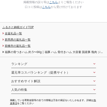
掲載情報の誤り等は
こちら
よりご報告ください
口コミ投稿は
こちら
から受け付けております
ふるさと納税ガイドTOP
全返礼品一覧
群馬県の返礼品一覧
前橋市の返礼品一覧
福豚の骨つきハム 約 5〜6Kg | 福豚 ハム 骨付きハム 大容量 国産豚 塊肉 ジャ
ンボハム お取り寄せ グルメ ギフト 贈答用 パーティー 特大サイズ 群馬県 前橋
市
ランキング
還元率コスパランキング（提携サイト）
おすすめサイト解説
人気の特集
掲載している寄附金額等の全ての情報は万全の保証をいたしかねます。詳細は
免
責事項
をご覧ください