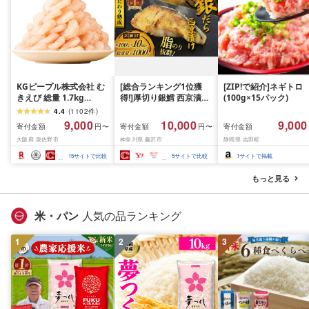
KGピープル株式会社 む
[総合ランキング1位獲
[ZIP!で紹介]ネギトロ
きえび 総量 1.7kg
得!]厚切り銀鱈 西京漬け
(100g×15パック)
(850g×2P) 特大 5Lサイ
訳あり 銀鱈 西京漬け 計
4.4
(
1102
件
)
ズ バナメイエビ バラ凍
約 1,000g (約 100g × 10
9,000
10,000
9,000
寄付金額
寄付金額
寄付金額
円〜
円〜
結 下処理不要 サイズ不
切) 西京味噌 西京みそ 味
大阪府 泉佐野市
神奈川県 藤沢市
静岡県 吉田町
揃い 訳あり
噌漬け みそ 味噌 鮮魚 魚
介 銀だら 銀ダラ ギンダ
15
サイトで比較
5
サイトで比較
1
サイトで掲載
ラ ぎんだら 鱈 タラ 魚
西京焼き 西京漬 西京や
もっと見る
き 冷凍 厳選 鮮魚 漬け魚
漬魚 新鮮 小分け 人気返
礼品 おかず おつまみ お
米・パン
人気の品ランキング
酒のあて 家計応援
10000円 魚喜 神奈川 湘
1
2
南 藤沢
3