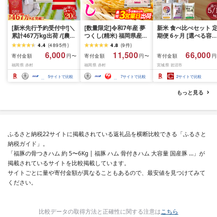
[新米先行予約受付中!]＼
[数量限定]令和7年産 夢
新米 食べ比べセット 
累計467万kg出荷 /[農家
つくし(精米) 福岡県産ブ
期便 6ヶ月 [選べる容量
応援米]訳あり 令和7年産
ランド米 10kg (品
おこめ 精米 ライス ご
4.4
(
4895
件
)
4.8
(
9
件
)
令和8年産ふくきらり 夢
番:3X11R7)
ん つきあかり つや姫 
6,000
11,500
66,000
寄付金額
寄付金額
寄付金額
円〜
円〜
円
つくし 5kg 10kg 15kg
じのきらめき だて正夢
福岡県 赤村
福岡県 赤村
宮城県 岩沼市
20kg [選べる品種・内容
ひとめぼれ ササニシキ
量・出荷時期]複数原料
セット 銘柄米 味比べ 
5
サイトで比較
7
サイトで比較
2
サイトで比較
米 白米 精米 国産 限定
リエーション お楽しみ
ごはん ご飯 白飯 米 お米
食味 毎日の食卓 毎月
もっと見る
ふるさと 人気 ランキン
わる 色々試せる 志賀
グ
米 岩沼産米
ふるさと納税22サイトに掲載されている返礼品を横断比較できる「ふるさと
納税ガイド」。
「福豚の骨つきハム 約 5〜6Kg | 福豚 ハム 骨付きハム 大容量 国産豚 …」が
掲載されているサイトを比較掲載しています。
サイトごとに量や寄付金額が異なることもあるので、最安値を見つけてみて
ください。
比較データの取得方法と正確性に関する注意は
こちら