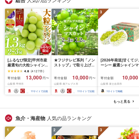
総合
人気の品ランキング
手県 盛岡市 東北 岩手 
岡 shikoku001k
1
2
3
[ふるなび限定]甲州市産
★フジテレビ系列「ノン
[2026年発送]甘くてジ
厳選旬の大粒シャインマ
ストップ」で取り上げら
ーシー 厳選シャインマ
スカット 約1.3kg 2〜3
れました!★[2026年発送
スカット1.2kg (2026
4.6
(
4127
件
)
房[2026年発送]
先行予約]南アルプス市
月前半(1〜15日)から1
13,000
10,000
10,000
寄付金額
寄付金額
寄付金額
円〜
円〜
(MG)B12-472 FN-
産シャインマスカット
月下旬までの発送) フ
山梨県 甲州市
山梨県 南アルプス市
山梨県 富士吉田市
Limited-VO シャインマ
1.2kg以上(2〜3房)ふる
ーツ ぶどう 果物 山梨
スカット フルーツ
さと納税 おすすめ 山梨
産 2026 旬 大粒 高級 
11
サイトで比較
11
サイトで比較
1
サイトで掲載
県 南アルプス市 送料無
ドウ 葡萄 富士吉田市
料 AL
もっと見る
魚介・海産物
人気の品ランキング
1
2
3