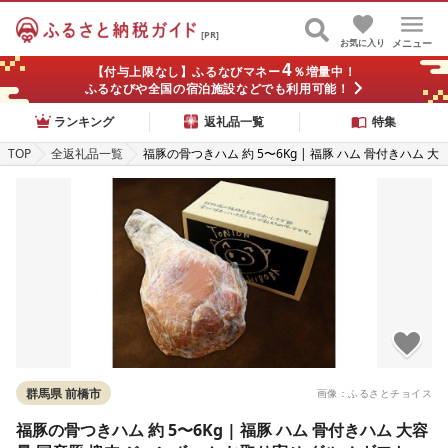
[PR]
お気に入り
メニュー
4
【付与上限なし】ふるなびマネー
％増量中！
ふるなびや全国の宿泊施設などでも利用可能！
ランキング
返礼品一覧
特集
TOP
全返礼品一覧
福豚の骨つきハム 約 5〜6Kg | 福豚 ハム 骨付きハム 大
容量 国産豚 塊肉 ジャンボハム お取り寄せ グルメ ギフ
ト 贈答用 パーティー 特大サイズ 群馬県 前橋市
群馬県 前橋市
画像：ふるさとチョイス
福豚の骨つきハム 約 5〜6Kg | 福豚 ハム 骨付きハム 大容