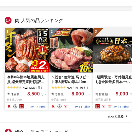
肉
人気の品ランキング
1
2
3
令和8年熊本地震復興支
＼総合1位常連 高リピー
[期間限定・寄付額見直
援 楽天限定寄附額[訳あ
ト率&衝撃の厚み10mm
し][全国最多日本一い
り]牛タン 500g〜2kg 肉
厚切り牛タン 塩味/ ≪ス
て牛入り]ハンバーグ
4.2
(
2291
件
)
4.4
(
16195
件
)
牛肉 訳あり 牛タン 冷凍
ピード発送!!10営業日以
1.5kg(150g×10個) い
8,500
8,000
9,000
寄付金額
寄付金額
寄付金額
円〜
円〜
円
小分け 厚切り 薄切り 食
内発送≫ 選べる内容量
て牛 × 岩中豚 ハンバー
熊本県 八代市
岩手県 花巻市
岩手県 盛岡市
べ比べ 500g 1kg 1.5kg
500g / 1kg 定期便 毎月
グ 合挽き 合い挽き 黒
2kg 牛 人気 ビーフ 牛た
届く 牛肉 肉 BBQ ふるさ
和牛 人気 冷凍 個包装 
13
サイトで比較
15
サイトで比較
3
サイトで比較
ん ふるさと納税 ランキ
と 人気 ランキング 岩手
分け 冷凍 牛肉 豚肉 和
ング スピード発送 送料
県 花巻市
ビーフ ポーク はんば
もっと見る
無料
ぐ 挽肉 お肉 ミンチ 肉
お弁当 hannba-gu ラ
キング 1位 1万円以下 